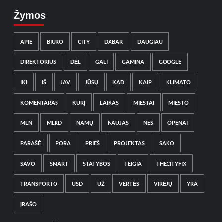
Žymos
APIE
BIURO
CITY
DABAR
DAUGIAU
DIREKTORIUS
DĖL
GALI
GAMINA
GOOGLE
IKI
IŠ
JAV
JŪSŲ
KAD
KAIP
KLIMATO
KOMENTARAS
KURĮ
LAIKAS
MIESTAI
MIESTO
MLN
MLRD
NAMŲ
NAUJAS
NES
OPENAI
PARAŠĖ
PORA
PRIEŠ
PROJEKTAS
SAKO
SAVO
SMART
STATYBOS
TEIGIA
THECITYFIX
TRANSPORTO
USD
UŽ
VERTĖS
VIRĖJŲ
YRA
ĮRAŠO