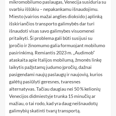
mikromobilumo paslaugas, Venecija susiduria su
svarbiu iššūkiu – nepakankamu išnaudojimu.
Miesto įvairios mažai anglies dioksido į aplinką
išskiriančios transporto galimybės dar turi
išnaudoti visas savo galimybes visuomenei
pritaikyti. Ši problema gali būti susijusi su
įpročio ir žinomumo galia formuojant mobilumo
pasirinkimą. Remiantis 2023 m. „Audimob“
ataskaita apie Italijos mobilumą, žmonės linkę
laikytis pažįstamų judumo įpročių, dažnai
pasigendami naujų paslaugų ir naujovių, kurios
galėtų pasiūlyti geresnes, tvaresnes
alternatyvas. Tačiau daugiau nei 50 % kelionių
Venecijos didmiestyje trunka 15 minučių ar
mažiau, o tai rodo, kad yra daug neišnaudotų
galimybių skatinti tvarų transportą.