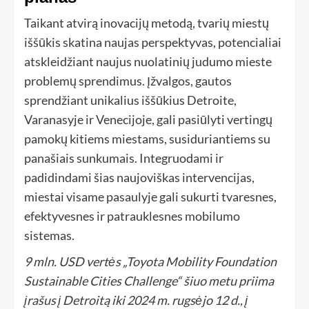
Taikant atvirą inovacijų metodą, tvarių miestų
iššūkis skatina naujas perspektyvas, potencialiai
atskleidžiant naujus nuolatinių judumo mieste
problemų sprendimus. Įžvalgos, gautos
sprendžiant unikalius iššūkius Detroite,
Varanasyje ir Venecijoje, gali pasiūlyti vertingų
pamokų kitiems miestams, susiduriantiems su
panašiais sunkumais. Integruodami ir
padidindami šias naujoviškas intervencijas,
miestai visame pasaulyje gali sukurti tvaresnes,
efektyvesnes ir patrauklesnes mobilumo
sistemas.
9 mln. USD vertės „Toyota Mobility Foundation
Sustainable Cities Challenge“ šiuo metu priima
įrašus į Detroitą iki 2024 m. rugsėjo 12 d., į