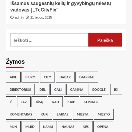
Išsamus saugesnių kelių ir gyvybingų miestų
vadovas | „TeCityFix“
admin
21 liepos, 2025
Žymos
APIE
BIURO
CITY
DABAR
DAUGIAU
DIREKTORIUS
DĖL
GALI
GAMINA
GOOGLE
IKI
IŠ
JAV
JŪSŲ
KAD
KAIP
KLIMATO
KOMENTARAS
KURĮ
LAIKAS
MIESTAI
MIESTO
MLN
MLRD
NAMŲ
NAUJAS
NES
OPENAI