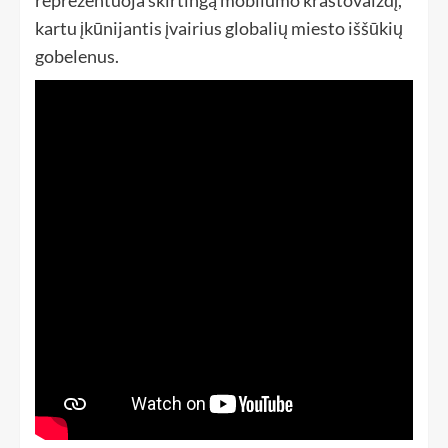
reprezentuoja skirtingą mobilumo kraštovaizdį,
kartu įkūnijantis įvairius globalių miesto iššūkių
gobelenus.