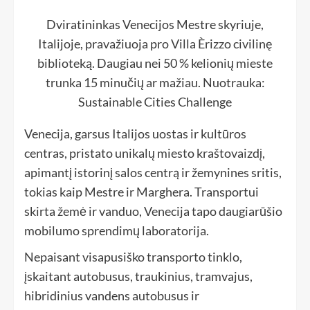
Dviratininkas Venecijos Mestre skyriuje,
Italijoje, pravažiuoja pro Villa Èrizzo civilinę
biblioteką. Daugiau nei 50 % kelionių mieste
trunka 15 minučių ar mažiau. Nuotrauka:
Sustainable Cities Challenge
Venecija, garsus Italijos uostas ir kultūros
centras, pristato unikalų miesto kraštovaizdį,
apimantį istorinį salos centrą ir žemynines sritis,
tokias kaip Mestre ir Marghera. Transportui
skirta žemė ir vanduo, Venecija tapo daugiarūšio
mobilumo sprendimų laboratorija.
Nepaisant visapusiško transporto tinklo,
įskaitant autobusus, traukinius, tramvajus,
hibridinius vandens autobusus ir