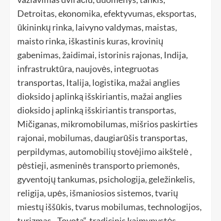
Detroitas, ekonomika, efektyvumas, eksportas,
ūkininkų rinka, laivyno valdymas, maistas,
maisto rinka, iškastinis kuras, krovinių
gabenimas, žaidimai, istorinis rajonas, Indija,
infrastruktūra, naujovės, integruotas
transportas, Italija, logistika, mažai anglies
dioksido į aplinką išskiriantis, mažai anglies
dioksido į aplinką išskiriantis transportas,
Mičiganas, mikromobilumas, mišrios paskirties
rajonai, mobilumas, daugiarūšis transportas,
perpildymas, automobilių stovėjimo aikštelė ,
pėstieji, asmeninės transporto priemonės,
gyventojų tankumas, psichologija, geležinkelis,
religija, upės, išmaniosios sistemos, tvarių
miestų iššūkis, tvarus mobilumas, technologijos,
turizmas, „Toyota“, tradicinis kaimynystės