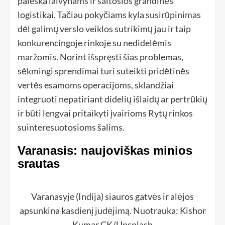
paieška laivynams ir šaltosios grandinės
logistikai. Tačiau pokyčiams kyla susirūpinimas
dėl galimų verslo veiklos sutrikimų jau ir taip
konkurencingoje rinkoje su nedidelėmis
maržomis. Norint išspręsti šias problemas,
sėkmingi sprendimai turi suteikti pridėtinės
vertės esamoms operacijoms, sklandžiai
integruoti nepatiriant didelių išlaidų ar pertrūkių
ir būti lengvai pritaikyti įvairioms Rytų rinkos
suinteresuotosioms šalims.
Varanasis: naujoviškas minios
srautas
Varanasyje (Indija) siauros gatvės ir alėjos
apsunkina kasdienį judėjimą. Nuotrauka: Kishor
Kumar CK/Unsplash