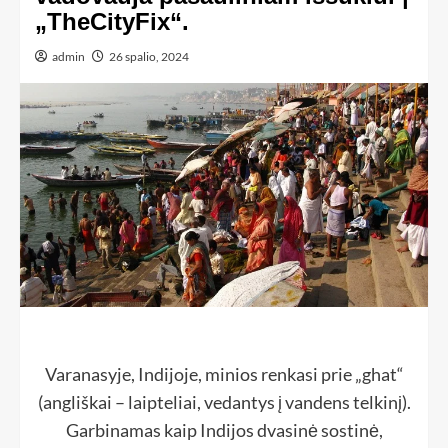
„TheCityFix“.
admin
26 spalio, 2024
Varanasyje, Indijoje, minios renkasi prie „ghat“
(angliškai – laipteliai, vedantys į vandens telkinį).
Garbinamas kaip Indijos dvasinė sostinė,