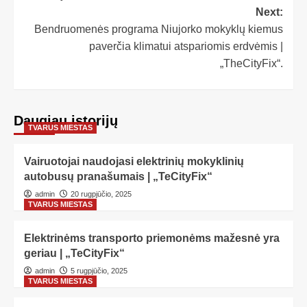
Next:
Bendruomenės programa Niujorko mokyklų kiemus
paverčia klimatui atspariomis erdvėmis |
„TheCityFix“.
Daugiau istorijų
TVARUS MIESTAS
Vairuotojai naudojasi elektrinių mokyklinių
autobusų pranašumais | „TeCityFix“
admin
20 rugpjūčio, 2025
TVARUS MIESTAS
Elektrinėms transporto priemonėms mažesnė yra
geriau | „TeCityFix“
admin
5 rugpjūčio, 2025
TVARUS MIESTAS