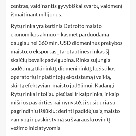
centras, vaidinantis gyvybiškai svarbų vaidmenį
išmaitinant milijonus.
Rytų rinka yra kertinis Detroito maisto
ekonomikos akmuo – kasmet parduodama
daugiau nei 360 mln. USD didmeninės prekybos
maisto, o eksportas į tarptautines rinkas šį
skaičių beveik padvigubina. Rinka sujungia
sudėtingą ūkininkų, didmenininkų, logistikos
operatorių ir platintojų ekosistemą į veiklą,
skirtą efektyviam maisto judėjimui. Kadangi
Rytų rinka ir toliau plečiasi ir kaip rinka, ir kaip
mišrios paskirties kaimynystė, ji susiduria su
pagrindiniu iššūkiu: derinti padidėjusią maisto
gamybą ir paskirstymą su švaraus krovinių
vežimo iniciatyvomis.