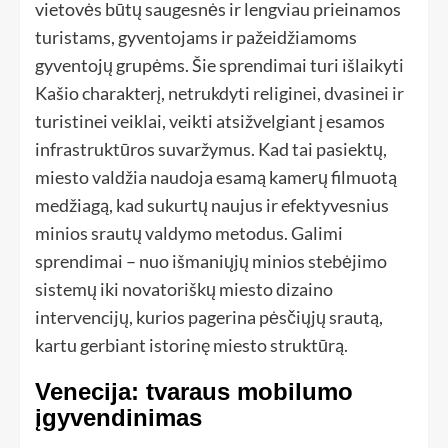
vietovės būtų saugesnės ir lengviau prieinamos
turistams, gyventojams ir pažeidžiamoms
gyventojų grupėms. Šie sprendimai turi išlaikyti
Kašio charakterį, netrukdyti religinei, dvasinei ir
turistinei veiklai, veikti atsižvelgiant į esamos
infrastruktūros suvaržymus. Kad tai pasiektų,
miesto valdžia naudoja esamą kamerų filmuotą
medžiagą, kad sukurtų naujus ir efektyvesnius
minios srautų valdymo metodus. Galimi
sprendimai – nuo ​​išmaniųjų minios stebėjimo
sistemų iki novatoriškų miesto dizaino
intervencijų, kurios pagerina pėsčiųjų srautą,
kartu gerbiant istorinę miesto struktūrą.
Venecija: tvaraus mobilumo
įgyvendinimas