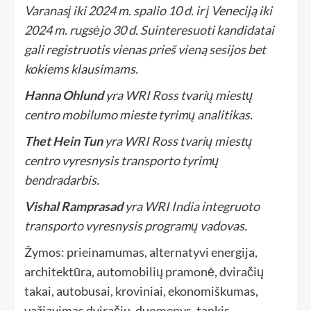
Varanasį iki 2024 m. spalio 10 d. ir į Veneciją iki
2024 m. rugsėjo 30 d. Suinteresuoti kandidatai
gali registruotis
vienas prieš vieną
sesijos bet
kokiems klausimams.
Hanna Ohlund
yra WRI Ross tvarių miestų
centro mobilumo mieste tyrimų analitikas.
Thet Hein Tun
yra WRI Ross tvarių miestų
centro vyresnysis transporto tyrimų
bendradarbis.
Vishal Ramprasad
yra WRI India integruoto
transporto vyresnysis programų vadovas.
Žymos: prieinamumas, alternatyvi energija,
architektūra, automobilių pramonė, dviračių
takai, autobusai, kroviniai, ekonomiškumas,
važiavimas dviračiu, duomenys, tankis,