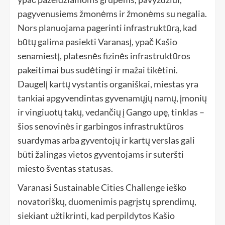
pagyvenusiems žmonėms ir žmonėms su negalia.
Nors planuojama pagerinti infrastruktūrą, kad
būtų galima pasiekti Varanasį, ypač Kašio
senamiestį, platesnės fizinės infrastruktūros
pakeitimai bus sudėtingi ir mažai tikėtini.
Daugelį kartų vystantis organiškai, miestas yra
tankiai apgyvendintas gyvenamųjų namų, įmonių
ir vingiuotų takų, vedančių į Gango upę, tinklas –
šios senovinės ir garbingos infrastruktūros
suardymas arba gyventojų ir kartų verslas gali
būti žalingas vietos gyventojams ir suteršti
miesto šventas statusas.
Varanasi Sustainable Cities Challenge ieško
novatoriškų, duomenimis pagrįstų sprendimų,
siekiant užtikrinti, kad perpildytos Kašio