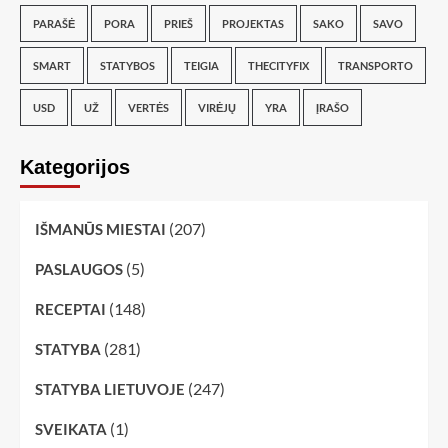
PARAŠĖ
PORA
PRIEŠ
PROJEKTAS
SAKO
SAVO
SMART
STATYBOS
TEIGIA
THECITYFIX
TRANSPORTO
USD
UŽ
VERTĖS
VIRĖJŲ
YRA
ĮRAŠO
Kategorijos
(207)
IŠMANŪS MIESTAI
(5)
PASLAUGOS
(148)
RECEPTAI
(281)
STATYBA
(247)
STATYBA LIETUVOJE
(1)
SVEIKATA