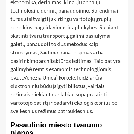
ekonomika, derinimas iki naujų ar naujų
technologijų derinių panaudojimo. Sprendimai
turės atsižvelgti į skirtingų vartotojų grupių
poreikius, pageidavimus ir aplinkybes. Siekiant
skatinti tvarų transportą, galimi pasiūlymai
galėtų panaudoti tokius metodus kaip
stumdymas, žaidimo panaudojimas arba
pasirinkimo architektūros keitimas. Taip pat yra
galimybė remtis esamomis technologijomis,
pvz., „Venezia Unica“ kortele, leidžiančia
elektroniniu būdu įsigyti bilietus įvairiais
režimais, siekiant dar labiau supaprastinti
vartotojo patirtį ir padaryti ekologiškesnius bei
sveikesnius režimus patrauklesnius.
Pasaulinio miesto tvarumo
planas