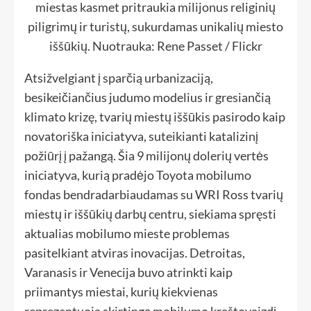
miestas kasmet pritraukia milijonus religinių
piligrimų ir turistų, sukurdamas unikalių miesto
iššūkių. Nuotrauka: Rene Passet / Flickr
Atsižvelgiant į sparčią urbanizaciją,
besikeičiančius judumo modelius ir gresiančią
klimato krizę, tvarių miestų iššūkis pasirodo kaip
novatoriška iniciatyva, suteikianti katalizinį
požiūrį į pažangą. Šia 9 milijonų dolerių vertės
iniciatyva, kurią pradėjo Toyota mobilumo
fondas bendradarbiaudamas su WRI Ross tvarių
miestų ir iššūkių darbų centru, siekiama spręsti
aktualias mobilumo mieste problemas
pasitelkiant atviras inovacijas. Detroitas,
Varanasis ir Venecija buvo atrinkti kaip
priimantys miestai, kurių kiekvienas