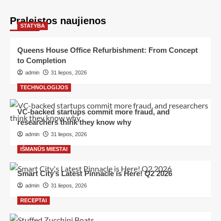
Praleistos naujienos
STATYBA
Queens House Office Refurbishment: From Concept
to Completion
admin
31 liepos, 2026
TECHNOLOGIJOS
VC-backed startups commit more fraud, and
researchers think they know why
admin
31 liepos, 2026
IŠMANŪS MIESTAI
Smart City’s Latest Pinnacle is Here! Q2 2026
admin
31 liepos, 2026
RECEPTAI