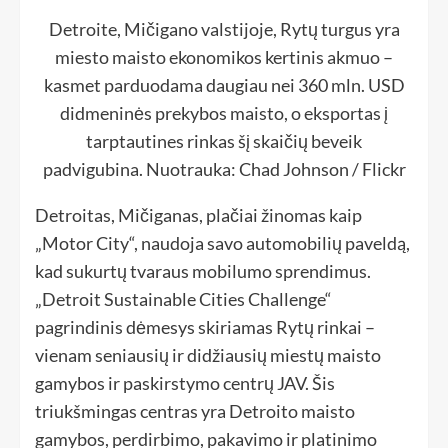
Detroite, Mičigano valstijoje, Rytų turgus yra
miesto maisto ekonomikos kertinis akmuo –
kasmet parduodama daugiau nei 360 mln. USD
didmeninės prekybos maisto, o eksportas į
tarptautines rinkas šį skaičių beveik
padvigubina. Nuotrauka: Chad Johnson / Flickr
Detroitas, Mičiganas, plačiai žinomas kaip
„Motor City“, naudoja savo automobilių paveldą,
kad sukurtų tvaraus mobilumo sprendimus.
„Detroit Sustainable Cities Challenge“
pagrindinis dėmesys skiriamas Rytų rinkai –
vienam seniausių ir didžiausių miestų maisto
gamybos ir paskirstymo centrų JAV. Šis
triukšmingas centras yra Detroito maisto
gamybos, perdirbimo, pakavimo ir platinimo