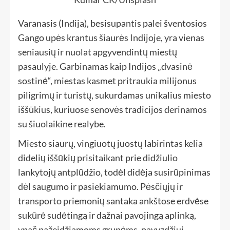
Varanasis (Indija), besisupantis palei šventosios
Gango upės krantus šiaurės Indijoje, yra vienas
seniausių ir nuolat apgyvendintų miestų
pasaulyje. Garbinamas kaip Indijos „dvasinė
sostinė“, miestas kasmet pritraukia milijonus
piligrimų ir turistų, sukurdamas unikalius miesto
iššūkius, kuriuose senovės tradicijos derinamos
su šiuolaikine realybe.
Miesto siaurų, vingiuotų juostų labirintas kelia
didelių iššūkių prisitaikant prie didžiulio
lankytojų antplūdžio, todėl didėja susirūpinimas
dėl saugumo ir pasiekiamumo. Pėsčiųjų ir
transporto priemonių santaka ankštose erdvėse
sukūrė sudėtingą ir dažnai pavojingą aplinką,
ypač pažeidžiamoms grupėms, pavyzdžiui,