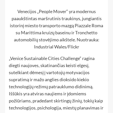
Venecijos „People Mover“ yra modernus
paaukštintas maršrutinis traukinys, jungiantis
istorinį miesto transporto mazgą Piazzale Roma
su Marittima kruizų baseinu ir Tronchetto
automobilių stovėjimo aikštele. Nuotrauka:
Industrial Wales/Flickr
„Venice Sustainable Cities Challenge“ ragina
diegti naujoves, skatinančias keisti elgesį,
sutelkiant dėmesį į vartotojų motyvacijos
supratimą ir mažo anglies dioksido kiekio
technologijų režimų patrauklumo didinimą.
Iššūkis yra atviras naujiems ir įdomiems
požiūriams, pradedant skirtingų žinių, tokių kaip
technologijos, psichologija, miestų planavimas ir