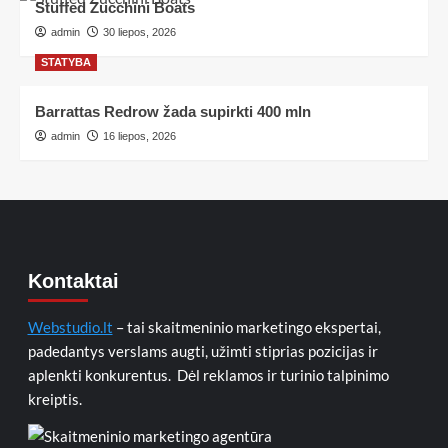
Stuffed Zucchini Boats
admin
30 liepos, 2026
STATYBA
Barrattas Redrow žada supirkti 400 mln
admin
16 liepos, 2026
Kontaktai
Webstudio.lt
– tai skaitmeninio marketingo ekspertai,
padedantys verslams augti, užimti stiprias pozicijas ir
aplenkti konkurentus. Dėl reklamos ir turinio talpinimo
kreiptis.