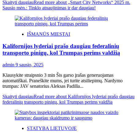
Skaityti daugiau
Read more about „Smart City Networks“ 2025 m.
Sausio mėn.: Tinklo atnaujinimas ir dar daugiau!
IŠMANŪS MIESTAI
Kalifornijos lyderiai prašo daugiau federalinių
transporto pinigų, kol Trumpas perims valdžią
admin
9 sausio, 2025
Klausykite straipsnio 3 min Šis garso įrašas generuojamas
automatiškai. Praneškite mums, jei turite atsiliepimų. Nardymo
trumpas: JAV senatorius Aleksas Padilla...
Skaityti daugiau
Read more about Kalifornijos lyderiai prašo daugiau
federalinių transporto pinigų, kol Trumpas perims valdžią
STATYBA LIETUVOJE