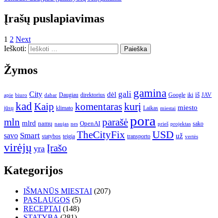
Įrašų puslapiavimas
1
2
Next
Ieškoti:
Žymos
gamina
gali
City
dėl
iš
Daugiau
direktorius
Google
iki
JAV
apie
biuro
dabar
kad
kurį
Kaip
komentaras
miesto
jūsų
klimato
Laikas
miestai
pora
mln
parašė
mlrd
namų
OpenAI
sako
projektas
naujas
nes
prieš
USD
TheCityFix
Smart
savo
už
statybos
teigia
transporto
vertės
virėjų
Įrašo
yra
Kategorijos
IŠMANŪS MIESTAI
(207)
PASLAUGOS
(5)
RECEPTAI
(148)
STATYBA
(281)