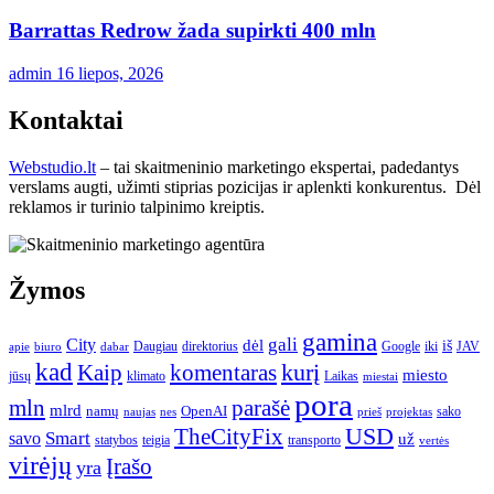
Barrattas Redrow žada supirkti 400 mln
admin
16 liepos, 2026
Kontaktai
Webstudio.lt
– tai skaitmeninio marketingo ekspertai, padedantys
verslams augti, užimti stiprias pozicijas ir aplenkti konkurentus. Dėl
reklamos ir turinio talpinimo kreiptis.
Žymos
gamina
gali
City
dėl
iš
Daugiau
direktorius
Google
iki
JAV
apie
biuro
dabar
kad
kurį
Kaip
komentaras
miesto
jūsų
klimato
Laikas
miestai
pora
mln
parašė
mlrd
namų
OpenAI
sako
projektas
naujas
nes
prieš
USD
TheCityFix
Smart
savo
už
statybos
teigia
transporto
vertės
virėjų
Įrašo
yra