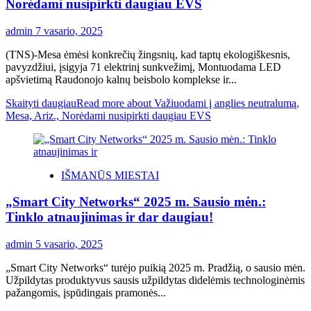
Norėdami nusipirkti daugiau EVS
admin
7 vasario, 2025
(TNS)-Mesa ėmėsi konkrečių žingsnių, kad taptų ekologiškesnis,
pavyzdžiui, įsigyja 71 elektrinį sunkvežimį, Montuodama LED
apšvietimą Raudonojo kalnų beisbolo komplekse ir...
Skaityti daugiau
Read more about Važiuodami į anglies neutralumą,
Mesa, Ariz., Norėdami nusipirkti daugiau EVS
IŠMANŪS MIESTAI
„Smart City Networks“ 2025 m. Sausio mėn.:
Tinklo atnaujinimas ir dar daugiau!
admin
5 vasario, 2025
„Smart City Networks“ turėjo puikią 2025 m. Pradžią, o sausio mėn.
Užpildytas produktyvus sausis užpildytas didelėmis technologinėmis
pažangomis, įspūdingais pramonės...