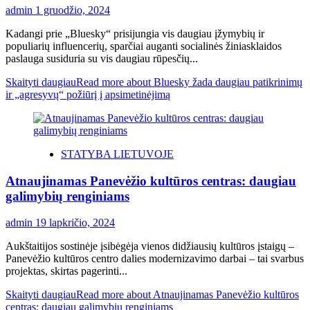
admin
1 gruodžio, 2024
Kadangi prie „Bluesky“ prisijungia vis daugiau įžymybių ir
populiarių influencerių, sparčiai auganti socialinės žiniasklaidos
paslauga susiduria su vis daugiau rūpesčių...
Skaityti daugiau
Read more about Bluesky žada daugiau patikrinimų
ir „agresyvų“ požiūrį į apsimetinėjimą
STATYBA LIETUVOJE
Atnaujinamas Panevėžio kultūros centras: daugiau
galimybių renginiams
admin
19 lapkričio, 2024
Aukštaitijos sostinėje įsibėgėja vienos didžiausių kultūros įstaigų –
Panevėžio kultūros centro dalies modernizavimo darbai – tai svarbus
projektas, skirtas pagerinti...
Skaityti daugiau
Read more about Atnaujinamas Panevėžio kultūros
centras: daugiau galimybių renginiams