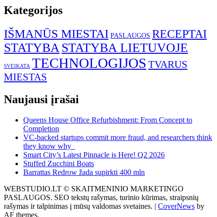
Kategorijos
IŠMANŪS MIESTAI
RECEPTAI
PASLAUGOS
STATYBA
STATYBA LIETUVOJE
TECHNOLOGIJOS
TVARUS
SVEIKATA
MIESTAS
Naujausi įrašai
Queens House Office Refurbishment: From Concept to
Completion
VC-backed startups commit more fraud, and researchers think
they know why
Smart City’s Latest Pinnacle is Here! Q2 2026
Stuffed Zucchini Boats
Barrattas Redrow žada supirkti 400 mln
WEBSTUDIO.LT © SKAITMENINIO MARKETINGO
PASLAUGOS. SEO tekstų rašymas, turinio kūrimas, straipsnių
rašymas ir talpinimas į mūsų valdomas svetaines.
|
CoverNews
by
AF themes.