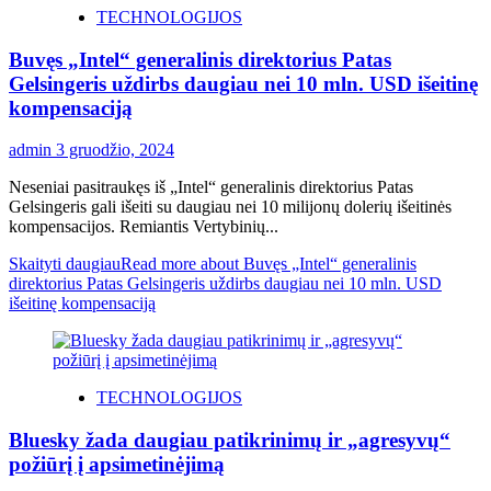
TECHNOLOGIJOS
Buvęs „Intel“ generalinis direktorius Patas
Gelsingeris uždirbs daugiau nei 10 mln. USD išeitinę
kompensaciją
admin
3 gruodžio, 2024
Neseniai pasitraukęs iš „Intel“ generalinis direktorius Patas
Gelsingeris gali išeiti su daugiau nei 10 milijonų dolerių išeitinės
kompensacijos. Remiantis Vertybinių...
Skaityti daugiau
Read more about Buvęs „Intel“ generalinis
direktorius Patas Gelsingeris uždirbs daugiau nei 10 mln. USD
išeitinę kompensaciją
TECHNOLOGIJOS
Bluesky žada daugiau patikrinimų ir „agresyvų“
požiūrį į apsimetinėjimą