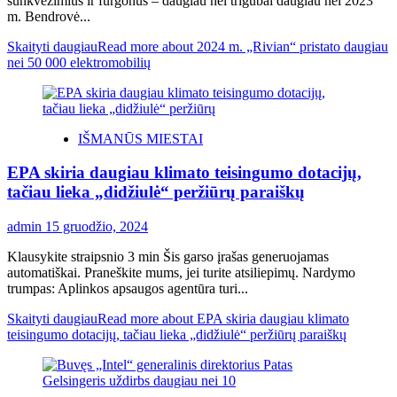
sunkvežimius ir furgonus – daugiau nei trigubai daugiau nei 2023
m. Bendrovė...
Skaityti daugiau
Read more about 2024 m. „Rivian“ pristato daugiau
nei 50 000 elektromobilių
IŠMANŪS MIESTAI
EPA skiria daugiau klimato teisingumo dotacijų,
tačiau lieka „didžiulė“ peržiūrų paraiškų
admin
15 gruodžio, 2024
Klausykite straipsnio 3 min Šis garso įrašas generuojamas
automatiškai. Praneškite mums, jei turite atsiliepimų. Nardymo
trumpas: Aplinkos apsaugos agentūra turi...
Skaityti daugiau
Read more about EPA skiria daugiau klimato
teisingumo dotacijų, tačiau lieka „didžiulė“ peržiūrų paraiškų