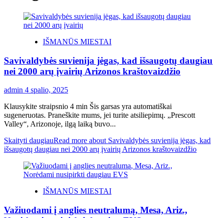
IŠMANŪS MIESTAI
Savivaldybės suvienija jėgas, kad išsaugotų daugiau
nei 2000 arų įvairių Arizonos kraštovaizdžio
admin
4 spalio, 2025
Klausykite straipsnio 4 min Šis garsas yra automatiškai
sugeneruotas. Praneškite mums, jei turite atsiliepimų. „Prescott
Valley“, Arizonoje, ilgą laiką buvo...
Skaityti daugiau
Read more about Savivaldybės suvienija jėgas, kad
išsaugotų daugiau nei 2000 arų įvairių Arizonos kraštovaizdžio
IŠMANŪS MIESTAI
Važiuodami į anglies neutralumą, Mesa, Ariz.,