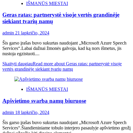
IŠMANŪS MIESTAI
Geras ratas: partnerystė visoje vertės grandinėje
siekiant tvarių namų
admin
21 lapkričio, 2024
Šis garso įrašas buvo sukurtas naudojant „Microsoft Azure Speech
Services“.Labai dažnai žmonės galvoja, kad ką nors išmetus, jis
nustoja egzistuoti....
Skaityti daugiau
Read more about Geras ratas: partnerystė visoje
vertės grandinėje siekiant tvarių namų
IŠMANŪS MIESTAI
Apšvietimo svarba namų biuruose
admin
18 lapkričio, 2024
Šis garso įrašas buvo sukurtas naudojant „Microsoft Azure Speech
Services“.Šiandieniniame tobulo interjero pasaulyje apšvietimo grožį