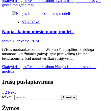
Skaityti daugiau
Read more about Tvarus namų tobulinimas yra
gyvenimo gerinimas
STATYBA
Naujas kaimo miesto namų modelis
admin
1 lapkričio, 2024
(Visos nuotraukos Eamonn Walker) Yra paplitusi klaidinga
nuomonė, kai žmonės galvoja apie persikėlimą į kaimo
bendruomenę, kad norint visiškai apsigyventi...
Skaityti daugiau
Read more about Naujas kaimo miesto namų
modelis
Įrašų puslapiavimas
1
2
Next
Ieškoti:
Žymos