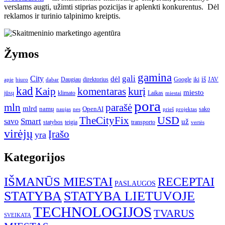
verslams augti, užimti stiprias pozicijas ir aplenkti konkurentus. Dėl
reklamos ir turinio talpinimo kreiptis.
Žymos
gamina
gali
City
dėl
iš
Daugiau
direktorius
Google
iki
JAV
apie
biuro
dabar
kad
kurį
Kaip
komentaras
miesto
jūsų
klimato
Laikas
miestai
pora
mln
parašė
mlrd
namų
OpenAI
sako
projektas
naujas
nes
prieš
USD
TheCityFix
Smart
savo
už
statybos
teigia
transporto
vertės
virėjų
Įrašo
yra
Kategorijos
IŠMANŪS MIESTAI
RECEPTAI
PASLAUGOS
STATYBA
STATYBA LIETUVOJE
TECHNOLOGIJOS
TVARUS
SVEIKATA