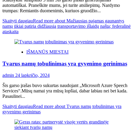
automatiškai. Praneškite mums, jei turite atsiliepimų. Nardymo
trumpas: Remiantis duomenimis, kuriuos gruodžio...
Skaityti daugiau
Read more about Mažiausias pajamas gaunantys
namų ūkiai patiria didžiausią transportavimo išlaidų naštą: federalinė
ataskaita
IŠMANŪS MIESTAI
Tvarus namų tobulinimas yra gyvenimo gerinimas
admin
24 lapkričio, 2024
Šis garso įrašas buvo sukurtas naudojant „Microsoft Azure Speech
Services“.Mūsų namai yra mūsų lopšiai, dabar labiau nei bet kada.
Pasaulinei...
Skaityti daugiau
Read more about Tvarus namų tobulinimas yra
gyvenimo gerinimas