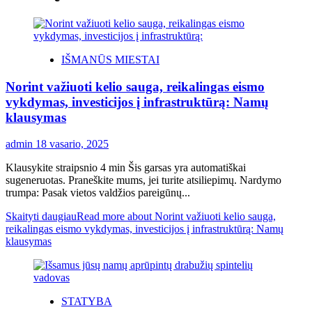
IŠMANŪS MIESTAI
Norint važiuoti kelio sauga, reikalingas eismo
vykdymas, investicijos į infrastruktūrą: Namų
klausymas
admin
18 vasario, 2025
Klausykite straipsnio 4 min Šis garsas yra automatiškai
sugeneruotas. Praneškite mums, jei turite atsiliepimų. Nardymo
trumpa: Pasak vietos valdžios pareigūnų...
Skaityti daugiau
Read more about Norint važiuoti kelio sauga,
reikalingas eismo vykdymas, investicijos į infrastruktūrą: Namų
klausymas
STATYBA