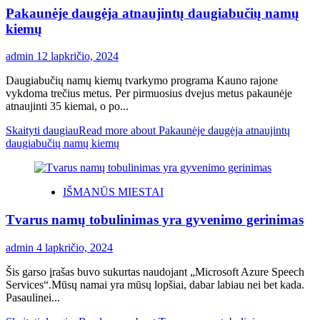
Pakaunėje daugėja atnaujintų daugiabučių namų
kiemų
admin
12 lapkričio, 2024
Daugiabučių namų kiemų tvarkymo programa Kauno rajone
vykdoma trečius metus. Per pirmuosius dvejus metus pakaunėje
atnaujinti 35 kiemai, o po...
Skaityti daugiau
Read more about Pakaunėje daugėja atnaujintų
daugiabučių namų kiemų
IŠMANŪS MIESTAI
Tvarus namų tobulinimas yra gyvenimo gerinimas
admin
4 lapkričio, 2024
Šis garso įrašas buvo sukurtas naudojant „Microsoft Azure Speech
Services“.Mūsų namai yra mūsų lopšiai, dabar labiau nei bet kada.
Pasaulinei...