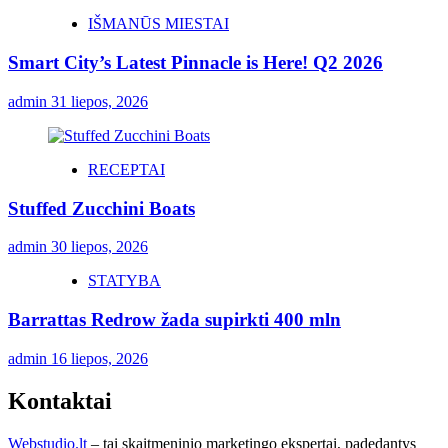
IŠMANŪS MIESTAI
Smart City’s Latest Pinnacle is Here! Q2 2026
admin
31 liepos, 2026
RECEPTAI
Stuffed Zucchini Boats
admin
30 liepos, 2026
STATYBA
Barrattas Redrow žada supirkti 400 mln
admin
16 liepos, 2026
Kontaktai
Webstudio.lt
– tai skaitmeninio marketingo ekspertai, padedantys