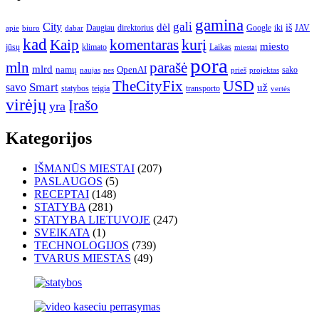
gamina
gali
City
dėl
iš
Daugiau
direktorius
Google
iki
JAV
apie
biuro
dabar
kad
kurį
Kaip
komentaras
miesto
jūsų
klimato
Laikas
miestai
pora
mln
parašė
mlrd
namų
OpenAI
sako
projektas
naujas
nes
prieš
USD
TheCityFix
Smart
savo
už
statybos
teigia
transporto
vertės
virėjų
Įrašo
yra
Kategorijos
IŠMANŪS MIESTAI
(207)
PASLAUGOS
(5)
RECEPTAI
(148)
STATYBA
(281)
STATYBA LIETUVOJE
(247)
SVEIKATA
(1)
TECHNOLOGIJOS
(739)
TVARUS MIESTAS
(49)