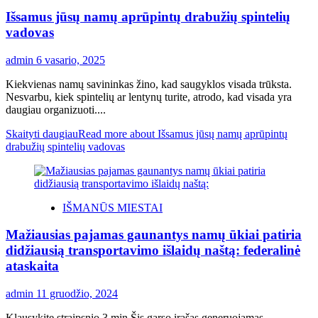
Išsamus jūsų namų aprūpintų drabužių spintelių
vadovas
admin
6 vasario, 2025
Kiekvienas namų savininkas žino, kad saugyklos visada trūksta.
Nesvarbu, kiek spintelių ar lentynų turite, atrodo, kad visada yra
daugiau organizuoti....
Skaityti daugiau
Read more about Išsamus jūsų namų aprūpintų
drabužių spintelių vadovas
IŠMANŪS MIESTAI
Mažiausias pajamas gaunantys namų ūkiai patiria
didžiausią transportavimo išlaidų naštą: federalinė
ataskaita
admin
11 gruodžio, 2024
Klausykite straipsnio 3 min Šis garso įrašas generuojamas