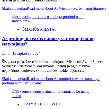
dažnai užgožia kiti dizaino elementai....
Skaityti daugiau
Read more about Apšvietimo svarba namų biuruose
IŠMANŪS MIESTAI
Ar protingi ir tvarūs namai yra protingi namų
statytojams?
admin
13 lapkričio, 2024
Šis garso įrašas buvo sukurtas naudojant „Microsoft Azure Speech
Services“.Prisimenate, kai išmanieji namų įrenginiai buvo
neįtikėtinos naujovės, skirtos ateities rezidencijoms?...
Skaityti daugiau
Read more about Ar protingi ir tvarūs namai yra
protingi namų statytojams?
STATYBA LIETUVOJE