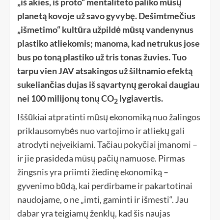
„iš akies, iš proto“ mentaliteto paliko mūsų
planetą kovoje už savo gyvybę. Dešimtmečius
„išmetimo“ kultūra užpildė mūsų vandenynus
plastiko atliekomis; manoma, kad netrukus jose
bus
po toną plastiko už tris tonas žuvies
. Tuo
tarpu vien JAV atsakingos už šiltnamio efektą
sukeliančias dujas iš sąvartynų
gerokai daugiau
nei 100 milijonų tonų CO
lygiavertis
.
2
Iššūkiai atpratinti mūsų ekonomiką nuo žalingos
priklausomybės nuo vartojimo ir atliekų gali
atrodyti neįveikiami. Tačiau pokyčiai įmanomi –
ir jie prasideda mūsų pačių namuose. Pirmas
žingsnis yra priimti žiedinę ekonomiką –
gyvenimo būdą, kai perdirbame ir pakartotinai
naudojame, o ne „imti, gaminti ir išmesti“. Jau
dabar yra teigiamų ženklų, kad šis naujas