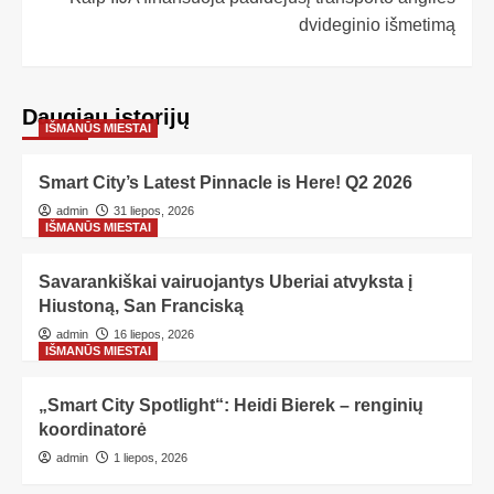
dvideginio išmetimą
Daugiau istorijų
IŠMANŪS MIESTAI
Smart City’s Latest Pinnacle is Here! Q2 2026
admin
31 liepos, 2026
IŠMANŪS MIESTAI
Savarankiškai vairuojantys Uberiai atvyksta į
Hiustoną, San Franciską
admin
16 liepos, 2026
IŠMANŪS MIESTAI
„Smart City Spotlight“: Heidi Bierek – renginių
koordinatorė
admin
1 liepos, 2026