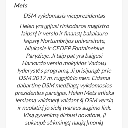
Mets
DSM vykdomasis viceprezidentas
Helen yra įgijusi rinkodaros magistro
laipsnį ir verslo ir finansų bakalauro
laipsnį Nortumbrijos universitete,
Niukasle ir CEDEP Fontaineblue
Paryžiuje. Ji taip pat yra baigusi
Harvardo verslo mokyklos Vadovų
lyderystės programą. Ji prisijungė prie
DSM 2017 m. rugpjūčio mėn. Eidama
dabartinę DSM medžiagų vykdomosios
prezidentės pareigas, Helen Mets atlieka
lemiamą vaidmenį valdant šį DSM verslą
ir nuolatinį jo siekį tvaraus augimo link.
Visą gyvenimą dirbusi novatorė, ji
sukaupė sėkmingų naujų įmonių