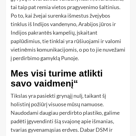
tai taip pat remia vietos pragyvenimo šaltinius.
Po to, kai žvejai surenka išmestus žvejybos
tinklus iš Indijos vandenyno, Arabijos jūros ir
Indijos pakrantės kampelių, įskaitant
paplūdimius, tie tinklai yra rūšiuojami ir valomi
vietinėmis komunikacijomis, o po to jie nuvežami
į perdirbimo gamyklą Punoje.
Mes visi turime atlikti
savo vaidmenį“
Tikslas yra pasiekti grynąjį nulį, taikant šį
holistinį požiūrį visuose mūsų namuose.
Naudodami daugiau perdirbto plastiko, galime
padėti įgyvendinti šią svajonę apie išmanias,
tvarias gyvenamąsias erdves. Dabar DSM ir