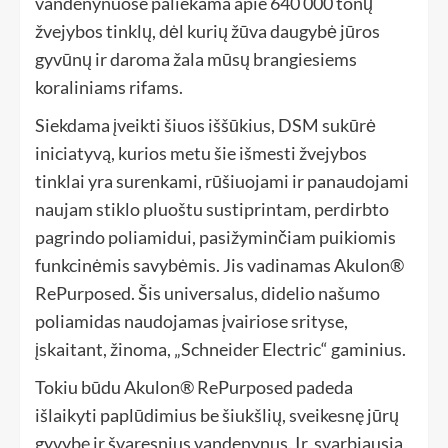
vandenynuose paliekama apie 640 000 tonų
žvejybos tinklų, dėl kurių žūva daugybė jūros
gyvūnų ir daroma žala mūsų brangiesiems
koraliniams rifams.
Siekdama įveikti šiuos iššūkius, DSM sukūrė
iniciatyvą, kurios metu šie išmesti žvejybos
tinklai yra surenkami, rūšiuojami ir panaudojami
naujam stiklo pluoštu sustiprintam, perdirbto
pagrindo poliamidui, pasižyminčiam puikiomis
funkcinėmis savybėmis. Jis vadinamas Akulon®
RePurposed. Šis universalus, didelio našumo
poliamidas naudojamas įvairiose srityse,
įskaitant, žinoma, „Schneider Electric“ gaminius.
Tokiu būdu Akulon® RePurposed padeda
išlaikyti paplūdimius be šiukšlių, sveikesnę jūrų
gyvybę ir švaresnius vandenynus. Ir, svarbiausia,