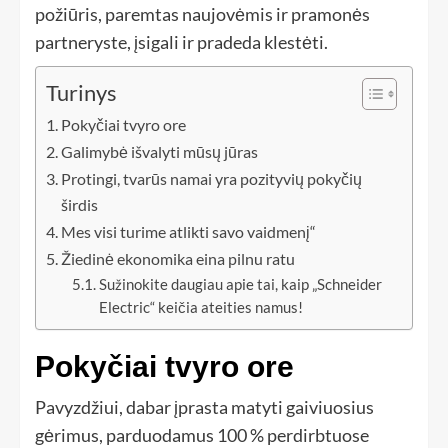
požiūris, paremtas naujovėmis ir pramonės
partneryste, įsigali ir pradeda klestėti.
Turinys
Pokyčiai tvyro ore
Galimybė išvalyti mūsų jūras
Protingi, tvarūs namai yra pozityvių pokyčių
širdis
Mes visi turime atlikti savo vaidmenį“
Žiedinė ekonomika eina pilnu ratu
Sužinokite daugiau apie tai, kaip „Schneider
Electric“ keičia ateities namus!
Pokyčiai tvyro ore
Pavyzdžiui, dabar įprasta matyti gaiviuosius
gėrimus, parduodamus 100 % perdirbtuose