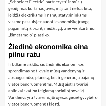
„Schneider Electric“ partnerystė ir mūsų
gebėjimas kurti naujoves, mąstant ne kas kita,
leidžia elektrikams ir namų statybininkams
visame pasaulyje naudoti ekonomišką įrangą,
pagamintą iš tvarių medžiagų, o ne vienkartinio,
„išmetamojo“ plastiko.
Žiedinė ekonomika eina
pilnu ratu
Ir būkime aiškūs: šis žiedinės ekonomikos
sprendimas ne tik valo mūsų vandenyną ir
apsaugo mūsų planetą, bet ir generuoja pajamų
vietos bendruomenėms. Mūsų aistra tvariai
aplinkai skatina teigiamą socialinį poveikį.
Vandenys yra švaresni, jūroje saugesnė gyvybė, o
vietos bendruomenės klesti.