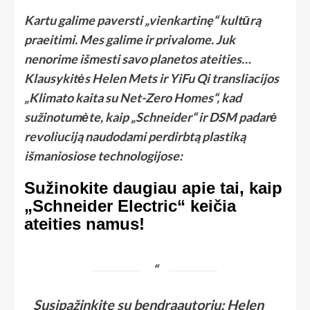
Kartu galime paversti „vienkartinę“ kultūrą
praeitimi. Mes galime ir privalome. Juk
nenorime išmesti savo planetos ateities…
Klausykitės Helen Mets ir YiFu Qi transliacijos
„Klimato kaita su Net-Zero Homes“, kad
sužinotumėte, kaip „Schneider“ ir DSM padarė
revoliuciją naudodami perdirbtą plastiką
išmaniosiose technologijose:
Sužinokite daugiau apie tai, kaip
„Schneider Electric“ keičia
ateities namus!
Susipažinkite su bendraautoriu: Helen