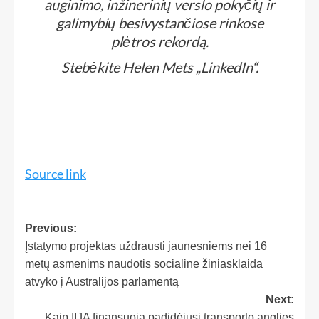
auginimo, inžinerinių verslo pokyčių ir
galimybių besivystančiose rinkose
plėtros rekordą.
Stebėkite Helen Mets „LinkedIn“.
Source link
Previous:
Įstatymo projektas uždrausti jaunesniems nei 16
metų asmenims naudotis socialine žiniasklaida
atvyko į Australijos parlamentą
Next:
Kaip IIJA finansuoja padidėjusį transporto anglies