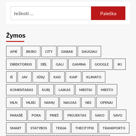
Žymos
APIE
BIURO
CITY
DABAR
DAUGIAU
DIREKTORIUS
DĖL
GALI
GAMINA
GOOGLE
IKI
IŠ
JAV
JŪSŲ
KAD
KAIP
KLIMATO
KOMENTARAS
KURĮ
LAIKAS
MIESTAI
MIESTO
MLN
MLRD
NAMŲ
NAUJAS
NES
OPENAI
PARAŠĖ
PORA
PRIEŠ
PROJEKTAS
SAKO
SAVO
SMART
STATYBOS
TEIGIA
THECITYFIX
TRANSPORTO