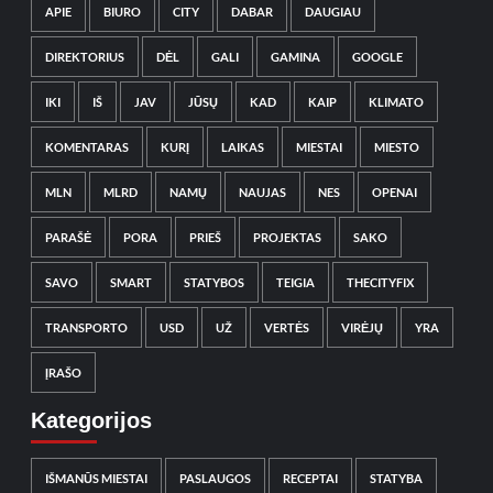
APIE
BIURO
CITY
DABAR
DAUGIAU
DIREKTORIUS
DĖL
GALI
GAMINA
GOOGLE
IKI
IŠ
JAV
JŪSŲ
KAD
KAIP
KLIMATO
KOMENTARAS
KURĮ
LAIKAS
MIESTAI
MIESTO
MLN
MLRD
NAMŲ
NAUJAS
NES
OPENAI
PARAŠĖ
PORA
PRIEŠ
PROJEKTAS
SAKO
SAVO
SMART
STATYBOS
TEIGIA
THECITYFIX
TRANSPORTO
USD
UŽ
VERTĖS
VIRĖJŲ
YRA
ĮRAŠO
Kategorijos
IŠMANŪS MIESTAI
PASLAUGOS
RECEPTAI
STATYBA