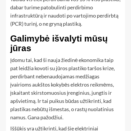
dabar turime patobulinti perdirbimo
infrastruktūrą ir naudoti po vartojimo perdirbtą
(PCR) turinį, o ne gryną plastiką.
Galimybė išvalyti mūsų
jūras
Įdomu tai, kad ši nauja žiedinė ekonomika taip
pat leidžia kovoti su jūros plastiko taršos krize,
perdirbant nebenaudojamas medžiagas
įvairioms aukštos kokybės elektros reikmėms,
įskaitant skirstomuosius įrenginius, jungtis ir
apšvietimą. Ir tai puikus būdas užtikrinti, kad
plastikas nebūtų išmestas, o rastų nuolatinius
namus. Gana pažodžiui.
Iššūkis yra užtikrinti, kad šie elektriniai