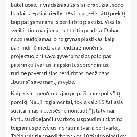
buteliuose. Ir vis dažniau žaislai, drabužiai, sodo
baldai, krepšiai, riedlentės ir daugelis kitų prekių
taip pat gaminami iš perdirbto plastiko. Visa tai
sveikintina naujiena, bet tai tik pradžia. Dabar
nebenaudojamas, o ne grynas plastikas, kaip
pagrindinė medžiaga, leidžia žmonėms
projektuojant savo gyvenamąsias patalpas
pasirinkti tvarius ir apskritus sprendimus;
turime paversti šias perdirbtas medžiagas
„būtina“ savo namų savybe.
Kaip visuomenė, mes jau pripažinome pokyčių
poreikį. Nauji reglamentai, tokie kaip ES žaliasis
susitarimas ir „teisės remontuoti“ įstatymai,
kartu su didėjančiu vartotojų spaudimu skatina
teigiamus pokyčius ir skatina tvarią pertvarką.
Tačiau vis tiek perdirbama vos 10 % viso plastiko;