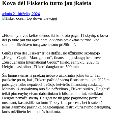
Kova dėl Fiskerio turto jau įkaista
admin
21 birželio, 2024
„Fisker“ yra vos kelios dienos iki bankroto pagal 11 skyrių, o kova
dėl jo turto jau yra apkaltinta, o vienas advokatas tvirtina, kad
startuolis likvidavo turtą „ne teismo prižiūrint“.
Ginčas kyla dėl „Fisker“ ir jos didžiausio užtikrinto skolintojo
„Heights Capital Management“, finansinių paslaugų bendrovės
„Susquehanna International Group“ filialo, santykių. 2023 m.
Heights paskolino „Fisker“ daugiau nei 500 mln.
Šis finansavimas iš pradžių nebuvo užtikrintas jokiu turtu. Tai
pasikeitė po to, kai „Fisker“ pažeidė vieną iš susitarimų, kai 2023 m.
pabaigoje laiku nepateikė trečiojo ketvirčio finansinių ataskaitų.
Mainais už atsisakymą nuo šio pažeidimo „Fisker“ sutiko „Heights“
teikti pirmenybę visam dabartiniam ir būsimam turtui. suteikiant
Heights nemažą svertą. Heights ne tik įgijo pagrindinę poziciją
nustatant, kas atsitiks su turtu 11 skyriaus procese, bet ir suteikė
jiems galimybę pasirinkti pageidaujamą restruktūrizavimo pareigūną,
kuris prižiūrėtų lėtą įmonės bankrotą.