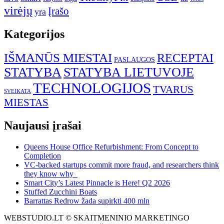
virėjų
Įrašo
yra
Kategorijos
IŠMANŪS MIESTAI
RECEPTAI
PASLAUGOS
STATYBA
STATYBA LIETUVOJE
TECHNOLOGIJOS
TVARUS
SVEIKATA
MIESTAS
Naujausi įrašai
Queens House Office Refurbishment: From Concept to
Completion
VC-backed startups commit more fraud, and researchers think
they know why
Smart City’s Latest Pinnacle is Here! Q2 2026
Stuffed Zucchini Boats
Barrattas Redrow žada supirkti 400 mln
WEBSTUDIO.LT © SKAITMENINIO MARKETINGO