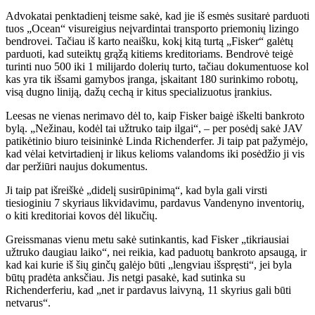
Advokatai penktadienį teisme sakė, kad jie iš esmės susitarė parduoti
tuos „Ocean“ visureigius neįvardintai transporto priemonių lizingo
bendrovei. Tačiau iš karto neaišku, kokį kitą turtą „Fisker“ galėtų
parduoti, kad suteiktų grąžą kitiems kreditoriams. Bendrovė teigė
turinti nuo 500 iki 1 milijardo dolerių turto, tačiau dokumentuose kol
kas yra tik išsami gamybos įranga, įskaitant 180 surinkimo robotų,
visą dugno liniją, dažų cechą ir kitus specializuotus įrankius.
Leesas ne vienas nerimavo dėl to, kaip Fisker baigė iškelti bankroto
bylą. „Nežinau, kodėl tai užtruko taip ilgai“, – per posėdį sakė JAV
patikėtinio biuro teisininkė Linda Richenderfer. Ji taip pat pažymėjo,
kad vėlai ketvirtadienį ir likus kelioms valandoms iki posėdžio ji vis
dar peržiūri naujus dokumentus.
Ji taip pat išreiškė „didelį susirūpinimą“, kad byla gali virsti
tiesioginiu 7 skyriaus likvidavimu, pardavus Vandenyno inventorių,
o kiti kreditoriai kovos dėl likučių.
Greissmanas vienu metu sakė sutinkantis, kad Fisker „tikriausiai
užtruko daugiau laiko“, nei reikia, kad paduotų bankroto apsaugą, ir
kad kai kurie iš šių ginčų galėjo būti „lengviau išspręsti“, jei byla
būtų pradėta anksčiau. Jis netgi pasakė, kad sutinka su
Richenderferiu, kad „net ir pardavus laivyną, 11 skyrius gali būti
netvarus“.