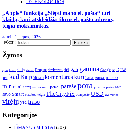
TECHNOLOGIJOS
„Apple“ funkcija „Slėpti mano el. paštą“ turi
klaidą, kuri atskleidžia tikrus el. pašto adresus,
teigia mokslininkas.
admin
1 liepos, 2026
Ieškoti:
Žymos
gamina
gali
City
dėl
iš
Daugiau
direktorius
Google
iki
JAV
apie
biuro
dabar
kad
kurį
Kaip
komentaras
miesto
jūsų
klimato
Laikas
miestai
pora
mln
parašė
mlrd
namų
OpenAI
sako
projektas
naujas
nes
prieš
USD
TheCityFix
Smart
savo
už
statybos
teigia
transporto
vertės
virėjų
Įrašo
yra
Kategorijos
IŠMANŪS MIESTAI
(207)