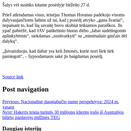
Šalys vėl susitiks kitame posėdyje birželio 27 d.
Prieš atleisdamas visus, teisėjas Thomas Horanas padėkojo visoms
dalyvaujančioms šalims už tai, kad į posėdį atvyko „gana švariai“,
nepaisant to, kad šią savaitę buvo skubiai teikiamos paraiškos. Jis
ypač pabrėžė, kad JAV patikėtinio biuras dirbo „labai sudėtingomis
aplinkybėmis“, siekdamas „susitvarkyti“ su „minimaliais ginčais dėl
dalykų“.
„Įsivaizduoju, kad dabar yra keli žmonės, kurie nori šiek tiek
pamiegoti“, – šypsodamasis sakė jis baigdamas posėdį.
Source link
Post navigation
Previous:
Nacionalinė daugiabučių namų perspektyva: 2024 m.
vasara
Next:
Hakeris teigia turintis 30 milijonų klientų įrašų iš Australijos
bilietų pardavėjų milžinės TEG
Daugiau istorijų