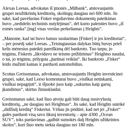
Alexas Leesas, advokatas iš įmonės „Milbank“, atstovaujantis
grupei neužtikrintų kreditorių, skolingų daugiau nei 600 mln. Jis
sakė, kad pavėluotas Fisker reguliavimo dokumentų pateikimas
buvo „nedidelis techninis nutylėjimas“, dėl kurio paleisties buvo „iš
esmės ranka“.[ing] visas verslas perkeliamas į Heights“.
„Manome, kad tai buvo baisus susitarimas [Fisker] ir jos kreditoriai“,
– per posėdį sakė Leesas. „Teisingiausias dalykas būtų buvęs prieš
kelis mėnesius pateikti pareiškimą dėl bankroto. Tuo tarpu, jo
teigimu, Fiskeris „likvidavo ne teismo prižiūrimas“ Heightso naudai,
o tai, jo teigimu, prilygsta „įtartinai veiklai“. Iki bankroto „Fisker“
leido mažinti kainas ir parduoti automobilius.
Scottas Greissmanas, advokatas, atstovaujantis Heights investicinei
grupei, sakė, kad Leeso komentarai buvo „visiškai netinkami,
visiškai nepagrįsti“, ir išjuokė juos kaip „sukurtus kaip garsų
įkandimus“, skirtus žiniasklaidai.
Greissmanas sakė, kad šiuo atveju gali būti daug nusivylusių
kreditorių, „ne daugiau nei Heightsas“. Jis sakė, kad Heights suteikė
„didžiulį kreditą“ Fiskeriui. Vėliau jis pridūrė, kad net jei „Fisker“
galės parduoti visą savo likusį inventorių – apie 4300 „Ocean
SUV“, toks pardavimas „galbūt sumokės dalį Heights užtikrintos
skolos“, kuri šiuo metu siekia daugiau nei 180 mln.