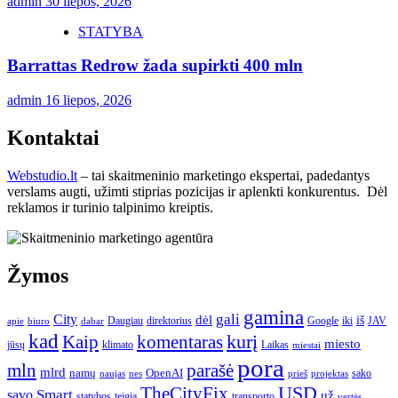
admin
30 liepos, 2026
STATYBA
Barrattas Redrow žada supirkti 400 mln
admin
16 liepos, 2026
Kontaktai
Webstudio.lt
– tai skaitmeninio marketingo ekspertai, padedantys
verslams augti, užimti stiprias pozicijas ir aplenkti konkurentus. Dėl
reklamos ir turinio talpinimo kreiptis.
Žymos
gamina
gali
City
dėl
iš
Daugiau
direktorius
Google
iki
JAV
apie
biuro
dabar
kad
kurį
Kaip
komentaras
miesto
jūsų
klimato
Laikas
miestai
pora
mln
parašė
mlrd
namų
OpenAI
sako
projektas
naujas
nes
prieš
USD
TheCityFix
Smart
savo
už
statybos
teigia
transporto
vertės