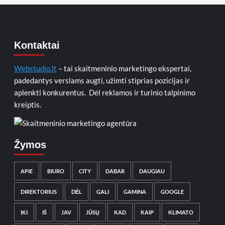
Kontaktai
Webstudio.lt
– tai skaitmeninio marketingo ekspertai,
padedantys verslams augti, užimti stiprias pozicijas ir
aplenkti konkurentus. Dėl reklamos ir turinio talpinimo
kreiptis.
Žymos
APIE
BIURO
CITY
DABAR
DAUGIAU
DIREKTORIUS
DĖL
GALI
GAMINA
GOOGLE
IKI
IŠ
JAV
JŪSŲ
KAD
KAIP
KLIMATO