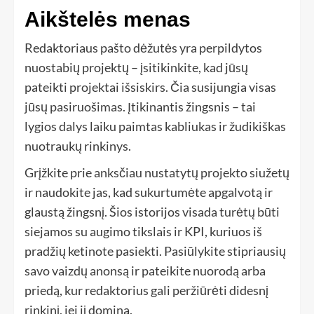
Aikštelės menas
Redaktoriaus pašto dėžutės yra perpildytos
nuostabių projektų – įsitikinkite, kad jūsų
pateikti projektai išsiskirs. Čia susijungia visas
jūsų pasiruošimas. Įtikinantis žingsnis – tai
lygios dalys laiku paimtas kabliukas ir žudikiškas
nuotraukų rinkinys.
Grįžkite prie anksčiau nustatytų projekto siužetų
ir naudokite jas, kad sukurtumėte apgalvotą ir
glaustą žingsnį. Šios istorijos visada turėtų būti
siejamos su augimo tikslais ir KPI, kuriuos iš
pradžių ketinote pasiekti. Pasiūlykite stipriausių
savo vaizdų anonsą ir pateikite nuorodą arba
priedą, kur redaktorius gali peržiūrėti didesnį
rinkinį, jei jį domina.