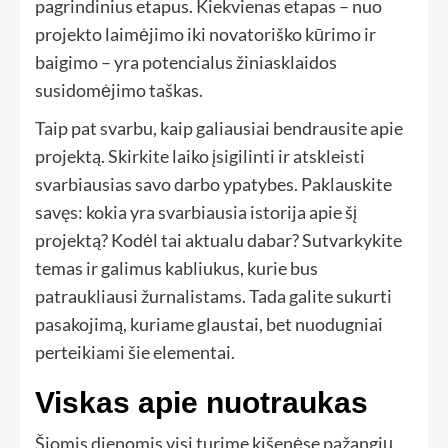
pagrindinius etapus. Kiekvienas etapas – nuo ​​
projekto laimėjimo iki novatoriško kūrimo ir
baigimo – yra potencialus žiniasklaidos
susidomėjimo taškas.
Taip pat svarbu, kaip galiausiai bendrausite apie
projektą. Skirkite laiko įsigilinti ir atskleisti
svarbiausias savo darbo ypatybes. Paklauskite
savęs: kokia yra svarbiausia istorija apie šį
projektą? Kodėl tai aktualu dabar? Sutvarkykite
temas ir galimus kabliukus, kurie bus
patraukliausi žurnalistams. Tada galite sukurti
pasakojimą, kuriame glaustai, bet nuodugniai
perteikiami šie elementai.
Viskas apie nuotraukas
Šiomis dienomis visi turime kišenėse pažangių