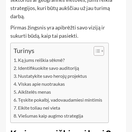
strategijos, kuri būtų aukščiau už jau turimą
darbą.
Pirmas žingsnis yra apibrėžti savo viziją ir
sukurti būdą, kaip tai pasiekti.
Turinys
Ką jums reiškia sėkmė?
Identifikuokite savo auditoriją
Nustatykite savo herojų projektus
Viskas apie nuotraukas
Aikštelės menas
Tęskite pokalbį, vadovaudamiesi mintimis
Eikite toliau nei vieta
Viešumas kaip augimo strategija