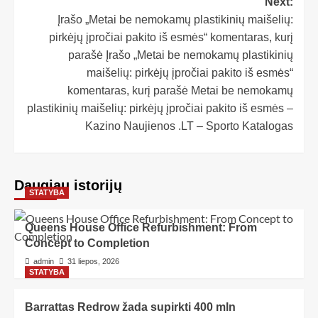
Next:
Įrašo „Metai be nemokamų plastikinių maišelių:
pirkėjų įpročiai pakito iš esmės“ komentaras, kurį
parašė Įrašo „Metai be nemokamų plastikinių
maišelių: pirkėjų įpročiai pakito iš esmės“
komentaras, kurį parašė Metai be nemokamų
plastikinių maišelių: pirkėjų įpročiai pakito iš esmės –
Kazino Naujienos .LT – Sporto Katalogas
Daugiau istorijų
STATYBA
Queens House Office Refurbishment: From
Concept to Completion
admin
31 liepos, 2026
STATYBA
Barrattas Redrow žada supirkti 400 mln