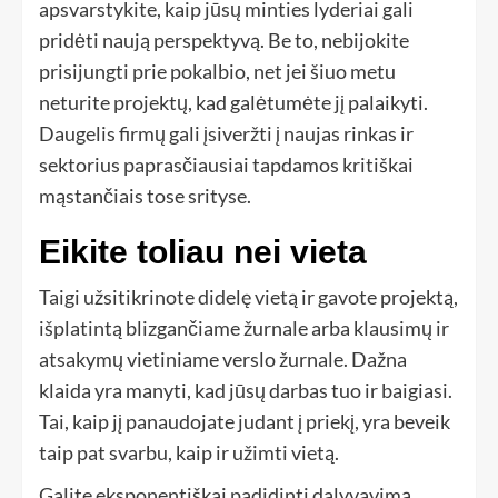
apsvarstykite, kaip jūsų minties lyderiai gali
pridėti naują perspektyvą. Be to, nebijokite
prisijungti prie pokalbio, net jei šiuo metu
neturite projektų, kad galėtumėte jį palaikyti.
Daugelis firmų gali įsiveržti į naujas rinkas ir
sektorius paprasčiausiai tapdamos kritiškai
mąstančiais tose srityse.
Eikite toliau nei vieta
Taigi užsitikrinote didelę vietą ir gavote projektą,
išplatintą blizgančiame žurnale arba klausimų ir
atsakymų vietiniame verslo žurnale. Dažna
klaida yra manyti, kad jūsų darbas tuo ir baigiasi.
Tai, kaip jį panaudojate judant į priekį, yra beveik
taip pat svarbu, kaip ir užimti vietą.
Galite eksponentiškai padidinti dalyvavimą