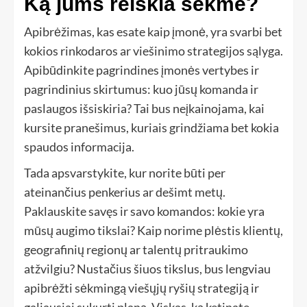
Ką jums reiškia sėkmė?
Apibrėžimas, kas esate kaip įmonė, yra svarbi bet
kokios rinkodaros ar viešinimo strategijos sąlyga.
Apibūdinkite pagrindines įmonės vertybes ir
pagrindinius skirtumus: kuo jūsų komanda ir
paslaugos išsiskiria? Tai bus neįkainojama, kai
kursite pranešimus, kuriais grindžiama bet kokia
spaudos informacija.
Tada apsvarstykite, kur norite būti per
ateinančius penkerius ar dešimt metų.
Paklauskite savęs ir savo komandos: kokie yra
mūsų augimo tikslai? Kaip norime plėstis klientų,
geografinių regionų ar talentų pritraukimo
atžvilgiu? Nustačius šiuos tikslus, bus lengviau
apibrėžti sėkmingą viešųjų ryšių strategiją ir