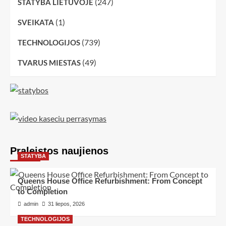
(247)
STATYBA LIETUVOJE
(1)
SVEIKATA
(739)
TECHNOLOGIJOS
(49)
TVARUS MIESTAS
Praleistos naujienos
STATYBA
Queens House Office Refurbishment: From Concept
to Completion
admin
31 liepos, 2026
TECHNOLOGIJOS