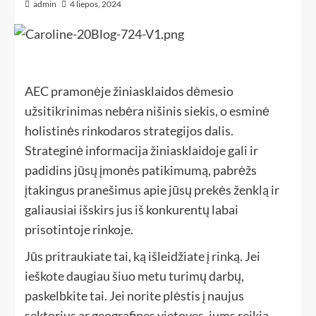
admin
4 liepos, 2024
AEC pramonėje žiniasklaidos dėmesio
užsitikrinimas nebėra nišinis siekis, o esminė
holistinės rinkodaros strategijos dalis.
Strateginė informacija žiniasklaidoje gali ir
padidins jūsų įmonės patikimumą, pabrėžs
įtakingus pranešimus apie jūsų prekės ženklą ir
galiausiai išskirs jus iš konkurentų labai
prisotintoje rinkoje.
Jūs pritraukiate tai, ką išleidžiate į rinką. Jei
ieškote daugiau šiuo metu turimų darbų,
paskelbkite tai. Jei norite plėstis į naujus
sektorius ar geografines vietoves, jums reikia