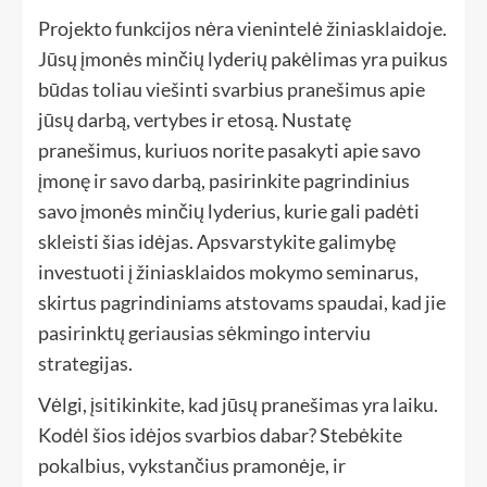
Projekto funkcijos nėra vienintelė žiniasklaidoje.
Jūsų įmonės minčių lyderių pakėlimas yra puikus
būdas toliau viešinti svarbius pranešimus apie
jūsų darbą, vertybes ir etosą. Nustatę
pranešimus, kuriuos norite pasakyti apie savo
įmonę ir savo darbą, pasirinkite pagrindinius
savo įmonės minčių lyderius, kurie gali padėti
skleisti šias idėjas. Apsvarstykite galimybę
investuoti į žiniasklaidos mokymo seminarus,
skirtus pagrindiniams atstovams spaudai, kad jie
pasirinktų geriausias sėkmingo interviu
strategijas.
Vėlgi, įsitikinkite, kad jūsų pranešimas yra laiku.
Kodėl šios idėjos svarbios dabar? Stebėkite
pokalbius, vykstančius pramonėje, ir