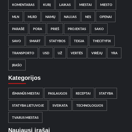
KOMENTARAS
KURĮ
LAIKAS
MIESTAI
MIESTO
MLN
MLRD
NAMŲ
NAUJAS
NES
OPENAI
PARAŠĖ
PORA
PRIEŠ
PROJEKTAS
SAKO
SAVO
SMART
STATYBOS
TEIGIA
THECITYFIX
TRANSPORTO
USD
UŽ
VERTĖS
VIRĖJŲ
YRA
ĮRAŠO
Kategorijos
IŠMANŪS MIESTAI
PASLAUGOS
RECEPTAI
STATYBA
STATYBA LIETUVOJE
SVEIKATA
TECHNOLOGIJOS
TVARUS MIESTAS
Naujausi įrašai