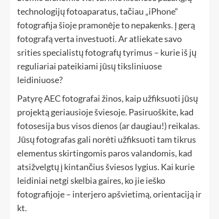
technologijų fotoaparatus, tačiau „iPhone“
fotografija šioje pramonėje to nepakenks. Į gerą
fotografą verta investuoti. Ar atliekate savo
srities specialistų fotografų tyrimus – kurie iš jų
reguliariai pateikiami jūsų tiksliniuose
leidiniuose?
Patyrę AEC fotografai žinos, kaip užfiksuoti jūsų
projektą geriausioje šviesoje. Pasiruoškite, kad
fotosesija bus visos dienos (ar daugiau!) reikalas.
Jūsų fotografas gali norėti užfiksuoti tam tikrus
elementus skirtingomis paros valandomis, kad
atsižvelgtų į kintančius šviesos lygius. Kai kurie
leidiniai netgi skelbia gaires, ko jie ieško
fotografijoje – interjero apšvietimą, orientaciją ir
kt.