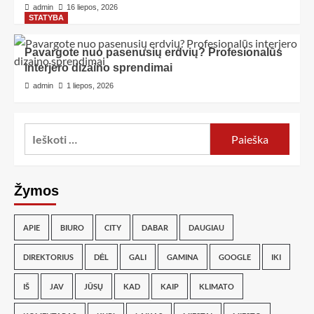
admin
16 liepos, 2026
STATYBA
Pavargote nuo pasenusių erdvių? Profesionalūs
interjero dizaino sprendimai
admin
1 liepos, 2026
Žymos
APIE
BIURO
CITY
DABAR
DAUGIAU
DIREKTORIUS
DĖL
GALI
GAMINA
GOOGLE
IKI
IŠ
JAV
JŪSŲ
KAD
KAIP
KLIMATO