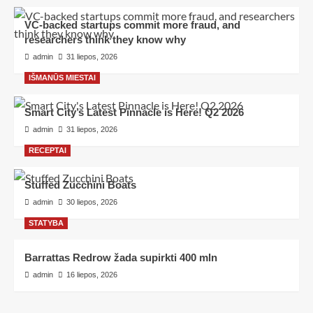
VC-backed startups commit more fraud, and
researchers think they know why
admin
31 liepos, 2026
IŠMANŪS MIESTAI
Smart City’s Latest Pinnacle is Here! Q2 2026
admin
31 liepos, 2026
RECEPTAI
Stuffed Zucchini Boats
admin
30 liepos, 2026
STATYBA
Barrattas Redrow žada supirkti 400 mln
admin
16 liepos, 2026