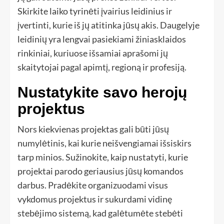
Skirkite laiko tyrinėti įvairius leidinius ir
įvertinti, kurie iš jų atitinka jūsų akis. Daugelyje
leidinių yra lengvai pasiekiami žiniasklaidos
rinkiniai, kuriuose išsamiai aprašomi jų
skaitytojai pagal apimtį, regioną ir profesiją.
Nustatykite savo herojų
projektus
Nors kiekvienas projektas gali būti jūsų
numylėtinis, kai kurie neišvengiamai išsiskirs
tarp minios. Sužinokite, kaip nustatyti, kurie
projektai parodo geriausius jūsų komandos
darbus. Pradėkite organizuodami visus
vykdomus projektus ir sukurdami vidinę
stebėjimo sistemą, kad galėtumėte stebėti