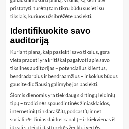
galiausiai sukurti planą. Viskas, ką ketinate
pristatyti, turėtų tam tikru būdu susieti su
tikslais, kuriuos užsibrėžėte pasiekti.
Identifikuokite savo
auditoriją
Kuriant planą, kaip pasiekti savo tikslus, gera
vieta pradėti yra kritiškai pagalvoti apie savo
tikslines auditorijas – potencialius klientus,
bendradarbius ir bendraamžius – ir kokius būdus
gausite didžiausią galimybę jas pasiekti.
Šiomis dienomis yra tiek daug skirtingų leidinių
tipų – tradicinės spausdintinės žiniasklaidos,
internetinių tinklaraščių, podcast’ų ir net
socialinės žiniasklaidos kanalų – ir kiekvienas iš
jų gali suteikti jūsų prekės ženklui vertės.