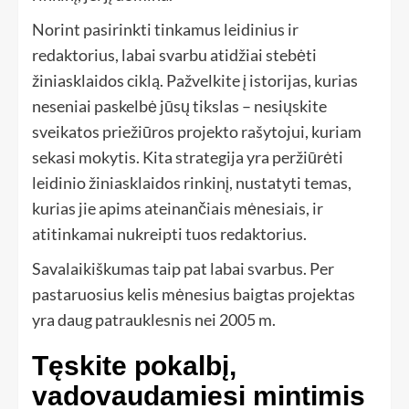
Norint pasirinkti tinkamus leidinius ir
redaktorius, labai svarbu atidžiai stebėti
žiniasklaidos ciklą. Pažvelkite į istorijas, kurias
neseniai paskelbė jūsų tikslas – nesiųskite
sveikatos priežiūros projekto rašytojui, kuriam
sekasi mokytis. Kita strategija yra peržiūrėti
leidinio žiniasklaidos rinkinį, nustatyti temas,
kurias jie apims ateinančiais mėnesiais, ir
atitinkamai nukreipti tuos redaktorius.
Savalaikiškumas taip pat labai svarbus. Per
pastaruosius kelis mėnesius baigtas projektas
yra daug patrauklesnis nei 2005 m.
Tęskite pokalbį,
vadovaudamiesi mintimis