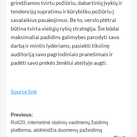
grindžiamos tvirtu požiūriu, dabartinių įvykių ir
tendencijų supratimu ir kūrybišku požiūriu į
savalaikius pasakojimus. Be to, verslo plėtrai
būtina tvirta viešųjų ryšių strategija. Šie būdai
maksimaliai padidins galimybes parodyti savo
darbą ir mintis lyderiams, pasiekti tikslinę
auditoriją savo pagrindiniais pranešimais ir
padėti savo prekės ženklui ateityje augti.
Source link
Previous:
Roll20, internetinė stalinių vaidmenų žaidimų
platforma, atskleidžia duomenų pažeidimą