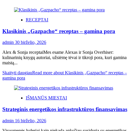
RECEPTAI
Klasikinis „Gazpacho“ receptas – gamina pora
admin
30 birželio, 2026
Alex & Sonja receptaiMes esame Alexas ir Sonja Overhiser:
kulinarinių knygų autoriai, užsiėmę tėvai ir tikroji pora, kuri gamina
maistą...
Skaityti daugiau
Read more about Klasikinis „Gazpacho“ receptas –
gamina pora
IŠMANŪS MIESTAI
Strateginis energetikos infrastruktūros finansavimas
admin
16 birželio, 2026
Visuomenės lyderiai kaip niekada anksčiau susiduria su energetikos