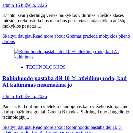
admin
16 birželio, 2026
37 mln. svarų sterlingų vertės mokyklos vidurinės ir šeštos klasės
miestelio rekonstrukcijos metu bus pastatytas naujas dviejų aukštų
mokyklos pastatas,...
Skaityti daugiau
Read more about Greimas pradeda mokyklos plieno
darbus
TECHNOLOGIJOS
Robinhoodo pastaba dėl 10 % atleidimų rodo, kad
AI kaltinimas nesumažina jo
admin
16 birželio, 2026
Panašu, kad dirbtinio intelekto naudojimas kaip viršelio istorija apie
darbų mažinimą greitai iškrenta iš mados. Skirtingai nuo daugelio jo
technologijų...
Skaityti daugiau
Read more about Robinhoodo pastaba dėl 10 %
atleidimų rodo, kad AI kaltinimas nesumažina jo