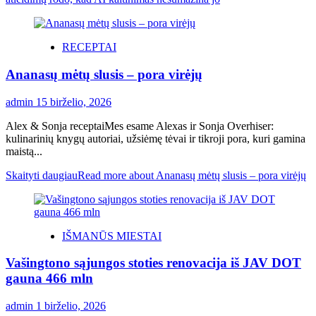
RECEPTAI
Ananasų mėtų slusis – pora virėjų
admin
15 birželio, 2026
Alex & Sonja receptaiMes esame Alexas ir Sonja Overhiser:
kulinarinių knygų autoriai, užsiėmę tėvai ir tikroji pora, kuri gamina
maistą...
Skaityti daugiau
Read more about Ananasų mėtų slusis – pora virėjų
IŠMANŪS MIESTAI
Vašingtono sąjungos stoties renovacija iš JAV DOT
gauna 466 mln
admin
1 birželio, 2026