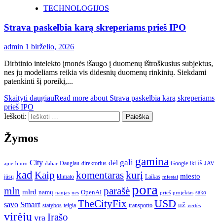
TECHNOLOGIJOS
Strava paskelbia karą skreperiams prieš IPO
admin
1 birželio, 2026
Dirbtinio intelekto įmonės išaugo į duomenų ištroškusius subjektus,
nes jų modeliams reikia vis didesnių duomenų rinkinių. Siekdami
patenkinti šį poreikį,...
Skaityti daugiau
Read more about Strava paskelbia karą skreperiams
prieš IPO
Ieškoti:
Žymos
gamina
gali
City
dėl
iš
Daugiau
direktorius
Google
iki
JAV
apie
biuro
dabar
kad
kurį
Kaip
komentaras
miesto
jūsų
klimato
Laikas
miestai
pora
mln
parašė
mlrd
namų
OpenAI
sako
projektas
naujas
nes
prieš
USD
TheCityFix
Smart
savo
už
statybos
teigia
transporto
vertės
virėjų
Įrašo
yra