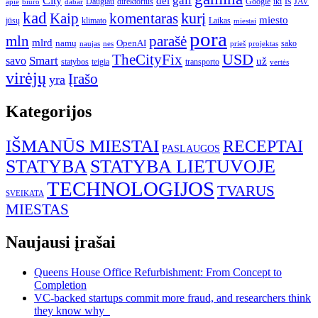
gali
City
dėl
iš
Daugiau
direktorius
Google
iki
JAV
apie
biuro
dabar
kad
kurį
Kaip
komentaras
miesto
jūsų
klimato
Laikas
miestai
pora
mln
parašė
mlrd
namų
OpenAI
sako
projektas
naujas
nes
prieš
USD
TheCityFix
Smart
savo
už
statybos
teigia
transporto
vertės
virėjų
Įrašo
yra
Kategorijos
IŠMANŪS MIESTAI
RECEPTAI
PASLAUGOS
STATYBA
STATYBA LIETUVOJE
TECHNOLOGIJOS
TVARUS
SVEIKATA
MIESTAS
Naujausi įrašai
Queens House Office Refurbishment: From Concept to
Completion
VC-backed startups commit more fraud, and researchers think
they know why