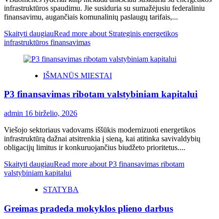
infrastruktūros spaudimu. Jie susiduria su sumažėjusiu federaliniu
finansavimu, augančiais komunalinių paslaugų tarifais,...
Skaityti daugiau
Read more about Strateginis energetikos
infrastruktūros finansavimas
IŠMANŪS MIESTAI
P3 finansavimas ribotam valstybiniam kapitalui
admin
16 birželio, 2026
Viešojo sektoriaus vadovams iššūkis modernizuoti energetikos
infrastruktūrą dažnai atsitrenkia į sieną, kai atitinka savivaldybių
obligacijų limitus ir konkuruojančius biudžeto prioritetus....
Skaityti daugiau
Read more about P3 finansavimas ribotam
valstybiniam kapitalui
STATYBA
Greimas pradeda mokyklos plieno darbus