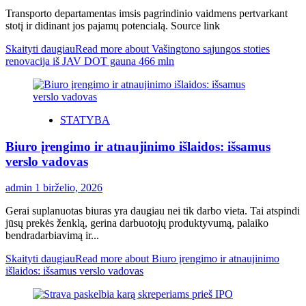
Transporto departamentas imsis pagrindinio vaidmens pertvarkant
stotį ir didinant jos pajamų potencialą. Source link
Skaityti daugiau
Read more about Vašingtono sąjungos stoties
renovacija iš JAV DOT gauna 466 mln
STATYBA
Biuro įrengimo ir atnaujinimo išlaidos: išsamus
verslo vadovas
admin
1 birželio, 2026
Gerai suplanuotas biuras yra daugiau nei tik darbo vieta. Tai atspindi
jūsų prekės ženklą, gerina darbuotojų produktyvumą, palaiko
bendradarbiavimą ir...
Skaityti daugiau
Read more about Biuro įrengimo ir atnaujinimo
išlaidos: išsamus verslo vadovas