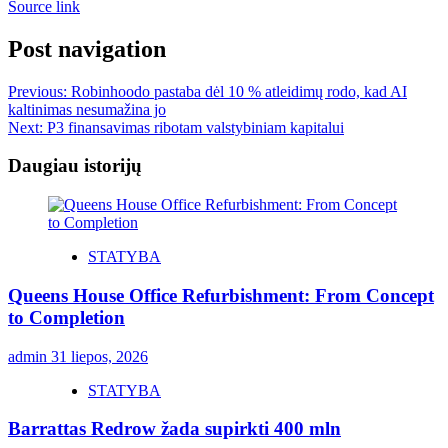
Source link
Post navigation
Previous:
Robinhoodo pastaba dėl 10 % atleidimų rodo, kad AI
kaltinimas nesumažina jo
Next:
P3 finansavimas ribotam valstybiniam kapitalui
Daugiau istorijų
STATYBA
Queens House Office Refurbishment: From Concept
to Completion
admin
31 liepos, 2026
STATYBA
Barrattas Redrow žada supirkti 400 mln