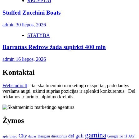
RECEPTAI
Stuffed Zucchini Boats
admin
30 liepos, 2026
STATYBA
Barrattas Redrow žada supirkti 400 mln
admin
16 liepos, 2026
Kontaktai
Webstudio.lt
– tai skaitmeninio marketingo ekspertai, padedantys
verslams augti, užimti stiprias pozicijas ir aplenkti konkurentus. Dėl
reklamos ir turinio talpinimo kreiptis.
Žymos
gamina
gali
City
dėl
iš
Daugiau
direktorius
Google
iki
JAV
apie
biuro
dabar