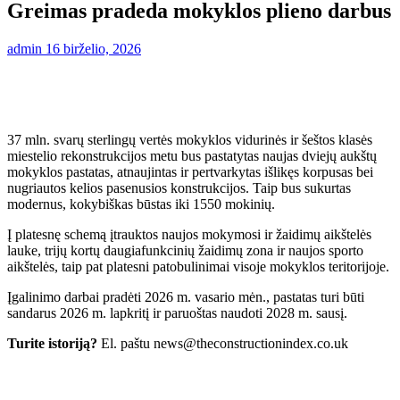
Greimas pradeda mokyklos plieno darbus
admin
16 birželio, 2026
37 mln. svarų sterlingų vertės mokyklos vidurinės ir šeštos klasės
miestelio rekonstrukcijos metu bus pastatytas naujas dviejų aukštų
mokyklos pastatas, atnaujintas ir pertvarkytas išlikęs korpusas bei
nugriautos kelios pasenusios konstrukcijos. Taip bus sukurtas
modernus, kokybiškas būstas iki 1550 mokinių.
Į platesnę schemą įtrauktos naujos mokymosi ir žaidimų aikštelės
lauke, trijų kortų daugiafunkcinių žaidimų zona ir naujos sporto
aikštelės, taip pat platesni patobulinimai visoje mokyklos teritorijoje.
Įgalinimo darbai pradėti 2026 m. vasario mėn., pastatas turi būti
sandarus 2026 m. lapkritį ir paruoštas naudoti 2028 m. sausį.
Turite istoriją?
El. paštu news@theconstructionindex.co.uk