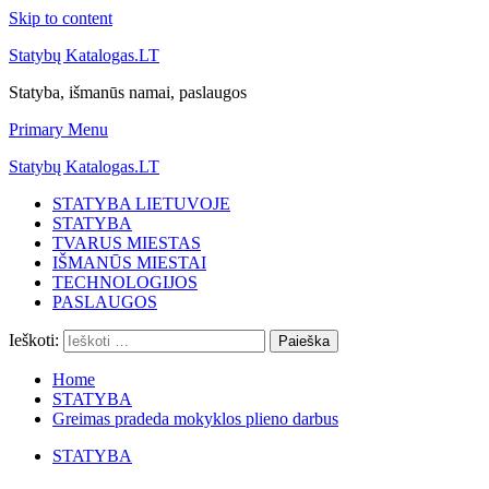
Skip to content
Statybų Katalogas.LT
Statyba, išmanūs namai, paslaugos
Primary Menu
Statybų Katalogas.LT
STATYBA LIETUVOJE
STATYBA
TVARUS MIESTAS
IŠMANŪS MIESTAI
TECHNOLOGIJOS
PASLAUGOS
Ieškoti:
Home
STATYBA
Greimas pradeda mokyklos plieno darbus
STATYBA