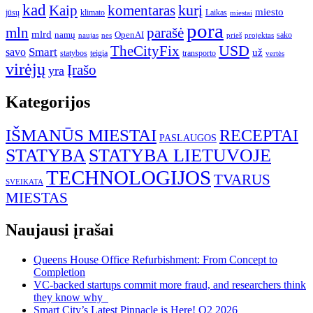
kad
kurį
Kaip
komentaras
miesto
jūsų
klimato
Laikas
miestai
pora
mln
parašė
mlrd
namų
OpenAI
sako
projektas
naujas
nes
prieš
USD
TheCityFix
Smart
savo
už
statybos
teigia
transporto
vertės
virėjų
Įrašo
yra
Kategorijos
IŠMANŪS MIESTAI
RECEPTAI
PASLAUGOS
STATYBA
STATYBA LIETUVOJE
TECHNOLOGIJOS
TVARUS
SVEIKATA
MIESTAS
Naujausi įrašai
Queens House Office Refurbishment: From Concept to
Completion
VC-backed startups commit more fraud, and researchers think
they know why
Smart City’s Latest Pinnacle is Here! Q2 2026