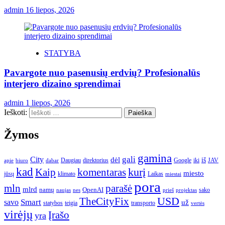
admin
16 liepos, 2026
STATYBA
Pavargote nuo pasenusių erdvių? Profesionalūs
interjero dizaino sprendimai
admin
1 liepos, 2026
Ieškoti:
Žymos
gamina
gali
City
dėl
iš
Daugiau
direktorius
Google
iki
JAV
apie
biuro
dabar
kad
kurį
Kaip
komentaras
miesto
jūsų
klimato
Laikas
miestai
pora
mln
parašė
mlrd
namų
OpenAI
sako
projektas
naujas
nes
prieš
USD
TheCityFix
Smart
savo
už
statybos
teigia
transporto
vertės
virėjų
Įrašo
yra