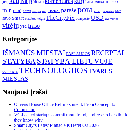
kad
kurį
Kaip
komentaras
miesto
jūsų
klimato
Laikas
miestai
pora
mln
parašė
mlrd
namų
OpenAI
sako
projektas
naujas
nes
prieš
USD
TheCityFix
Smart
savo
už
statybos
teigia
transporto
vertės
virėjų
Įrašo
yra
Kategorijos
IŠMANŪS MIESTAI
RECEPTAI
PASLAUGOS
STATYBA
STATYBA LIETUVOJE
TECHNOLOGIJOS
TVARUS
SVEIKATA
MIESTAS
Naujausi įrašai
Queens House Office Refurbishment: From Concept to
Completion
VC-backed startups commit more fraud, and researchers think
they know why
Smart City’s Latest Pinnacle is Here! Q2 2026