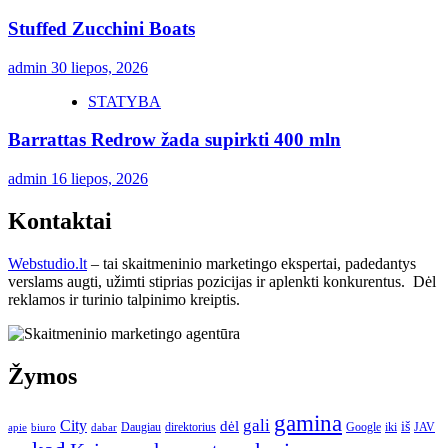
Stuffed Zucchini Boats
admin
30 liepos, 2026
STATYBA
Barrattas Redrow žada supirkti 400 mln
admin
16 liepos, 2026
Kontaktai
Webstudio.lt
– tai skaitmeninio marketingo ekspertai, padedantys
verslams augti, užimti stiprias pozicijas ir aplenkti konkurentus. Dėl
reklamos ir turinio talpinimo kreiptis.
Žymos
gamina
gali
City
dėl
iš
Daugiau
direktorius
Google
iki
JAV
apie
biuro
dabar