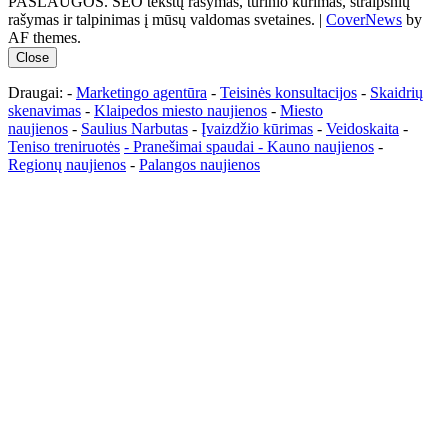
PASLAUGOS. SEO tekstų rašymas, turinio kūrimas, straipsnių
rašymas ir talpinimas į mūsų valdomas svetaines.
|
CoverNews
by
AF themes.
Close
Draugai: -
Marketingo agentūra
-
Teisinės konsultacijos
-
Skaidrių
skenavimas
-
Klaipedos miesto naujienos
-
Miesto
naujienos
-
Saulius Narbutas
-
Įvaizdžio kūrimas
-
Veidoskaita
-
Teniso treniruotės
- Pranešimai spaudai -
Kauno naujienos
-
Regionų naujienos
-
Palangos naujienos