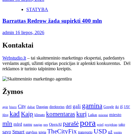
STATYBA
Barrattas Redrow žada supirkti 400 mln
admin
16 liepos, 2026
Kontaktai
Webstudio.lt
– tai skaitmeninio marketingo ekspertai, padedantys
verslams augti, užimti stiprias pozicijas ir aplenkti konkurentus. Dėl
reklamos ir turinio talpinimo kreiptis.
Žymos
gamina
gali
City
dėl
iš
Daugiau
direktorius
Google
iki
JAV
apie
biuro
dabar
kad
kurį
Kaip
komentaras
miesto
jūsų
klimato
Laikas
miestai
pora
mln
parašė
mlrd
namų
OpenAI
sako
projektas
naujas
nes
prieš
USD
TheCityFix
Smart
savo
už
statybos
teigia
transporto
vertės