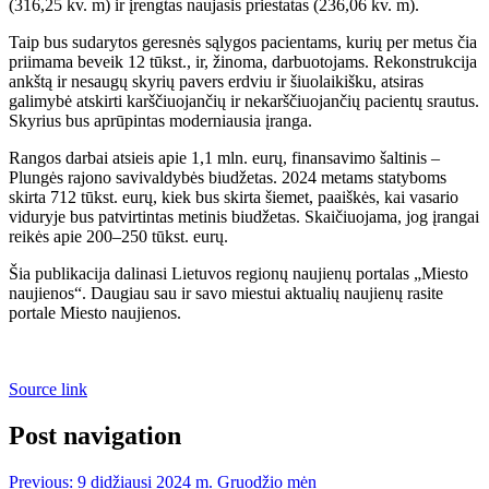
(316,25 kv. m) ir įrengtas naujasis priestatas (236,06 kv. m).
Taip bus sudarytos geresnės sąlygos pacientams, kurių per metus čia
priimama beveik 12 tūkst., ir, žinoma, darbuotojams. Rekonstrukcija
ankštą ir nesaugų skyrių pavers erdviu ir šiuolaikišku, atsiras
galimybė atskirti karščiuojančių ir nekarščiuojančių pacientų srautus.
Skyrius bus aprūpintas moderniausia įranga.
Rangos darbai atsieis apie 1,1 mln. eurų, finansavimo šaltinis –
Plungės rajono savivaldybės biudžetas. 2024 metams statyboms
skirta 712 tūkst. eurų, kiek bus skirta šiemet, paaiškės, kai vasario
viduryje bus patvirtintas metinis biudžetas. Skaičiuojama, jog įrangai
reikės apie 200–250 tūkst. eurų.
Šia publikacija dalinasi Lietuvos regionų naujienų portalas „Miesto
naujienos“. Daugiau sau ir savo miestui aktualių naujienų rasite
portale Miesto naujienos.
Source link
Post navigation
Previous:
9 didžiausi 2024 m. Gruodžio mėn