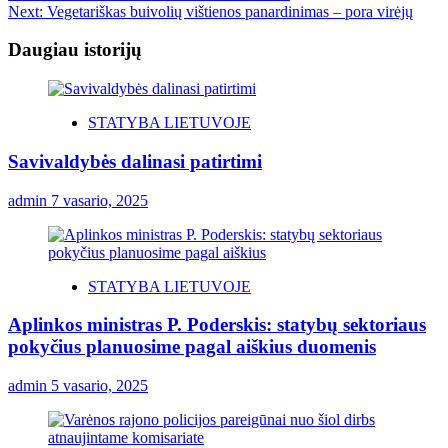
Next:
Vegetariškas buivolių vištienos panardinimas – pora virėjų
Daugiau istorijų
STATYBA LIETUVOJE
Savivaldybės dalinasi patirtimi
admin
7 vasario, 2025
STATYBA LIETUVOJE
Aplinkos ministras P. Poderskis: statybų sektoriaus
pokyčius planuosime pagal aiškius duomenis
admin
5 vasario, 2025