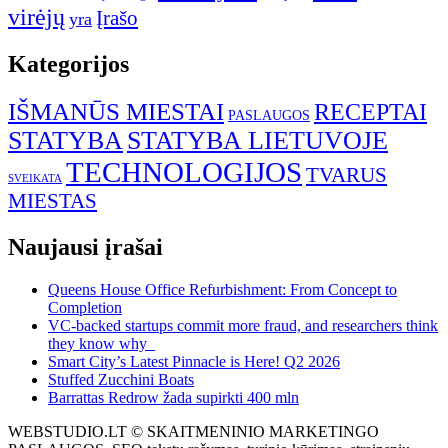
virėjų
Įrašo
yra
Kategorijos
IŠMANŪS MIESTAI
RECEPTAI
PASLAUGOS
STATYBA
STATYBA LIETUVOJE
TECHNOLOGIJOS
TVARUS
SVEIKATA
MIESTAS
Naujausi įrašai
Queens House Office Refurbishment: From Concept to
Completion
VC-backed startups commit more fraud, and researchers think
they know why
Smart City’s Latest Pinnacle is Here! Q2 2026
Stuffed Zucchini Boats
Barrattas Redrow žada supirkti 400 mln
WEBSTUDIO.LT © SKAITMENINIO MARKETINGO