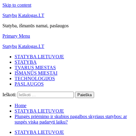
Skip to content
Statybų Katalogas.LT
Statyba, išmanūs namai, paslaugos
Primary Menu
Statybų Katalogas.LT
STATYBA LIETUVOJE
STATYBA
TVARUS MIESTAS
IŠMANŪS MIESTAI
TECHNOLOGIJOS
PASLAUGOS
Ieškoti:
Home
STATYBA LIETUVOJE
Plungės priėmimo ir skubios pagalbos skyriaus statybos: ar
suspės viską padaryti laiku?
STATYBA LIETUVOJE