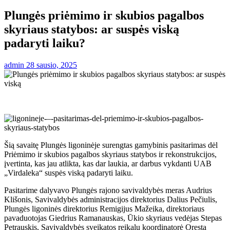
Plungės priėmimo ir skubios pagalbos
skyriaus statybos: ar suspės viską
padaryti laiku?
admin
28 sausio, 2025
Šią savaitę Plungės ligoninėje surengtas gamybinis pasitarimas dėl
Priėmimo ir skubios pagalbos skyriaus statybos ir rekonstrukcijos,
įvertinta, kas jau atlikta, kas dar laukia, ar darbus vykdanti UAB
„Virdaleka“ suspės viską padaryti laiku.
Pasitarime dalyvavo Plungės rajono savivaldybės meras Audrius
Klišonis, Savivaldybės administracijos direktorius Dalius Pečiulis,
Plungės ligoninės direktorius Remigijus Mažeika, direktoriaus
pavaduotojas Giedrius Ramanauskas, Ūkio skyriaus vedėjas Stepas
Petrauskis, Savivaldybės sveikatos reikalų koordinatorė Oresta