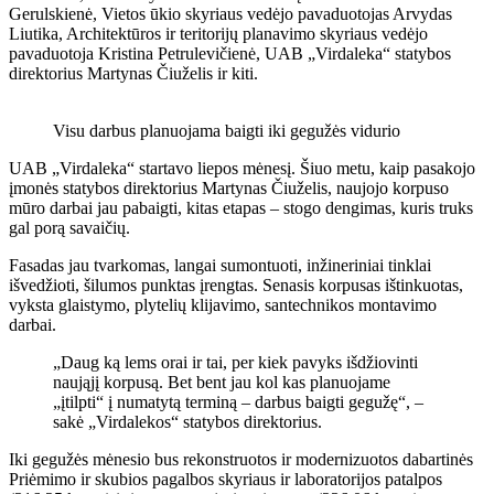
Gerulskienė, Vietos ūkio skyriaus vedėjo pavaduotojas Arvydas
Liutika, Architektūros ir teritorijų planavimo skyriaus vedėjo
pavaduotoja Kristina Petrulevičienė, UAB „Virdaleka“ statybos
direktorius Martynas Čiuželis ir kiti.
Visu darbus planuojama baigti iki gegužės vidurio
UAB „Virdaleka“ startavo liepos mėnesį. Šiuo metu, kaip pasakojo
įmonės statybos direktorius Martynas Čiuželis, naujojo korpuso
mūro darbai jau pabaigti, kitas etapas – stogo dengimas, kuris truks
gal porą savaičių.
Fasadas jau tvarkomas, langai sumontuoti, inžineriniai tinklai
išvedžioti, šilumos punktas įrengtas. Senasis korpusas ištinkuotas,
vyksta glaistymo, plytelių klijavimo, santechnikos montavimo
darbai.
„Daug ką lems orai ir tai, per kiek pavyks išdžiovinti
naująjį korpusą. Bet bent jau kol kas planuojame
„įtilpti“ į numatytą terminą – darbus baigti gegužę“, –
sakė „Virdalekos“ statybos direktorius.
Iki gegužės mėnesio bus rekonstruotos ir modernizuotos dabartinės
Priėmimo ir skubios pagalbos skyriaus ir laboratorijos patalpos