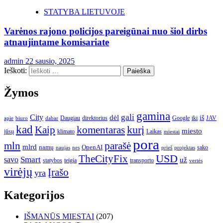
STATYBA LIETUVOJE
Varėnos rajono policijos pareigūnai nuo šiol dirbs
atnaujintame komisariate
admin
22 sausio, 2025
Ieškoti:
Žymos
gamina
gali
City
dėl
iš
Daugiau
direktorius
Google
iki
JAV
apie
biuro
dabar
kad
kurį
Kaip
komentaras
miesto
jūsų
klimato
Laikas
miestai
pora
mln
parašė
mlrd
namų
OpenAI
sako
projektas
naujas
nes
prieš
USD
TheCityFix
Smart
savo
už
statybos
teigia
transporto
vertės
virėjų
Įrašo
yra
Kategorijos
IŠMANŪS MIESTAI
(207)