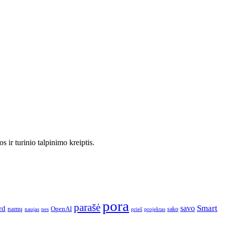
 ir turinio talpinimo kreiptis.
pora
parašė
Smart
savo
rd
namų
OpenAI
sako
projektas
naujas
nes
prieš