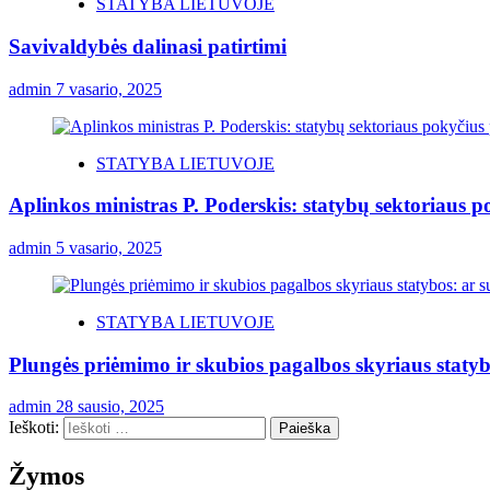
STATYBA LIETUVOJE
Savivaldybės dalinasi patirtimi
admin
7 vasario, 2025
STATYBA LIETUVOJE
Aplinkos ministras P. Poderskis: statybų sektoriaus 
admin
5 vasario, 2025
STATYBA LIETUVOJE
Plungės priėmimo ir skubios pagalbos skyriaus statyb
admin
28 sausio, 2025
Ieškoti:
Žymos