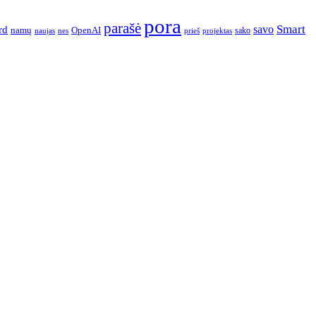
pora
parašė
Smart
savo
rd
namų
OpenAI
sako
projektas
naujas
nes
prieš