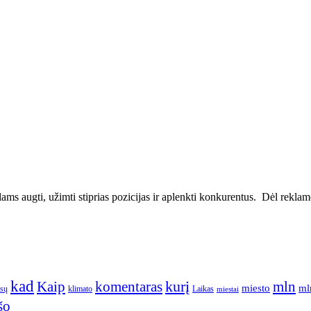
ms augti, užimti stiprias pozicijas ir aplenkti konkurentus. Dėl reklamos
kad
kurį
Kaip
komentaras
mln
miesto
ml
ūsų
klimato
Laikas
miestai
šo