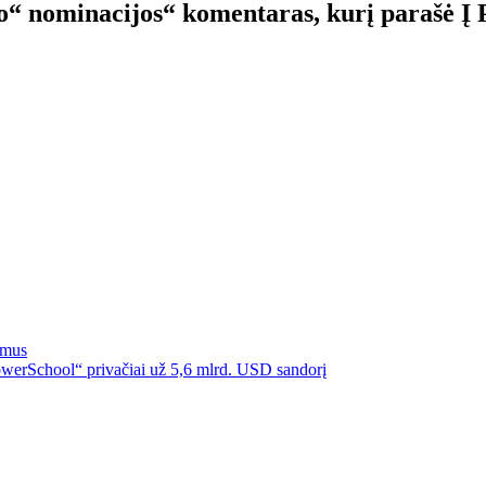
no“ nominacijos“ komentaras, kurį parašė Į 
imus
owerSchool“ privačiai už 5,6 mlrd. USD sandorį