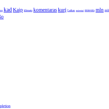
kad
kurį
Kaip
komentaras
mln
miesto
ml
ūsų
klimato
Laikas
miestai
šo