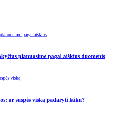
pokyčius planuosime pagal aiškius duomenis
os: ar suspės viską padaryti laiku?