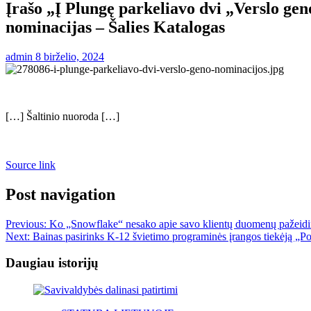
Įrašo „Į Plungę parkeliavo dvi „Verslo ge
nominacijas – Šalies Katalogas
admin
8 birželio, 2024
[…] Šaltinio nuoroda […]
Source link
Post navigation
Previous:
Ko „Snowflake“ nesako apie savo klientų duomenų pažeid
Next:
Bainas pasirinks K-12 švietimo programinės įrangos tiekėją „P
Daugiau istorijų