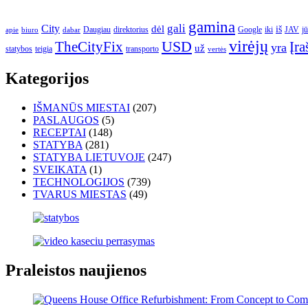
gamina
gali
City
dėl
iš
Daugiau
direktorius
Google
iki
JAV
j
apie
biuro
dabar
virėjų
USD
Įra
TheCityFix
yra
už
statybos
teigia
transporto
vertės
Kategorijos
IŠMANŪS MIESTAI
(207)
PASLAUGOS
(5)
RECEPTAI
(148)
STATYBA
(281)
STATYBA LIETUVOJE
(247)
SVEIKATA
(1)
TECHNOLOGIJOS
(739)
TVARUS MIESTAS
(49)
Praleistos naujienos