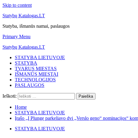
Skip to content
Statybų Katalogas.LT
Statyba, išmanūs namai, paslaugos
Primary Menu
Statybų Katalogas.LT
STATYBA LIETUVOJE
STATYBA
TVARUS MIESTAS
IŠMANŪS MIESTAI
TECHNOLOGIJOS
PASLAUGOS
Ieškoti:
Home
STATYBA LIETUVOJE
Įrašo „Į Plungę parkeliavo dvi „Verslo geno“ nominacijos“ kome
STATYBA LIETUVOJE