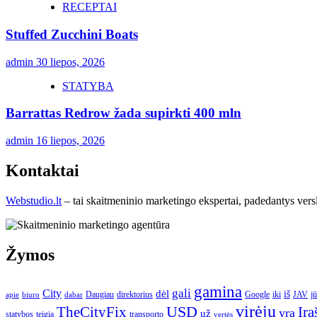
RECEPTAI
Stuffed Zucchini Boats
admin
30 liepos, 2026
STATYBA
Barrattas Redrow žada supirkti 400 mln
admin
16 liepos, 2026
Kontaktai
Webstudio.lt
– tai skaitmeninio marketingo ekspertai, padedantys versla
Žymos
gamina
gali
City
dėl
iš
Daugiau
direktorius
Google
iki
JAV
j
apie
biuro
dabar
virėjų
USD
Įra
TheCityFix
yra
už
statybos
teigia
transporto
vertės