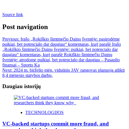
Source link
Post navigation
Previous:
Įrašo „Rokiškio šimtmečio Dainų šventėje: pasirodėme
puikiai, bet potencialo dar daugiau“ komentaras, kurį parašė Įrašo
„Rokiškio šimtmečio Dainų šventėje: puikiai, bet potencialo dar
daugiau“ komentaras, kurį parašė Rokiškio šimtmečio Dainų
šventėje: atrodome puikiai, bet potencialo dar daugiau – Pasaulio
finansai – Sporto Ka
Next:
2024 m. birželio mėn. vidutinis JAV rangovas planuoja atlikti
8,4 mėnesio statybos darbų.
Daugiau istorijų
TECHNOLOGIJOS
VC-backed startups commit more fraud, and