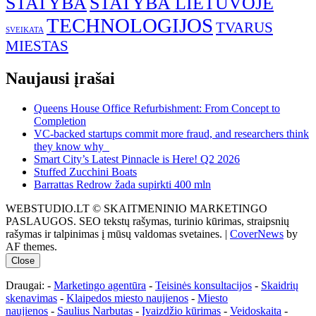
STATYBA
STATYBA LIETUVOJE
TECHNOLOGIJOS
TVARUS
SVEIKATA
MIESTAS
Naujausi įrašai
Queens House Office Refurbishment: From Concept to
Completion
VC-backed startups commit more fraud, and researchers think
they know why
Smart City’s Latest Pinnacle is Here! Q2 2026
Stuffed Zucchini Boats
Barrattas Redrow žada supirkti 400 mln
WEBSTUDIO.LT © SKAITMENINIO MARKETINGO
PASLAUGOS. SEO tekstų rašymas, turinio kūrimas, straipsnių
rašymas ir talpinimas į mūsų valdomas svetaines.
|
CoverNews
by
AF themes.
Close
Draugai: -
Marketingo agentūra
-
Teisinės konsultacijos
-
Skaidrių
skenavimas
-
Klaipedos miesto naujienos
-
Miesto
naujienos
-
Saulius Narbutas
-
Įvaizdžio kūrimas
-
Veidoskaita
-