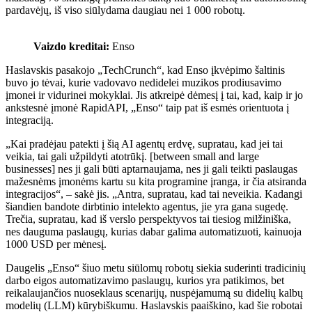
pardavėjų, iš viso siūlydama daugiau nei 1 000 robotų.
Vaizdo kreditai:
Enso
Haslavskis pasakojo „TechCrunch“, kad Enso įkvėpimo šaltinis
buvo jo tėvai, kurie vadovavo nedidelei muzikos prodiusavimo
įmonei ir vidurinei mokyklai. Jis atkreipė dėmesį į tai, kad, kaip ir jo
ankstesnė įmonė RapidAPI, „Enso“ taip pat iš esmės orientuota į
integraciją.
„Kai pradėjau patekti į šią AI agentų erdvę, supratau, kad jei tai
veikia, tai gali užpildyti atotrūkį. [between small and large
businesses] nes ji gali būti aptarnaujama, nes ji gali teikti paslaugas
mažesnėms įmonėms kartu su kita programine įranga, ir čia atsiranda
integracijos“, – sakė jis. „Antra, supratau, kad tai neveikia. Kadangi
šiandien bandote dirbtinio intelekto agentus, jie yra gana sugedę.
Trečia, supratau, kad iš verslo perspektyvos tai tiesiog milžiniška,
nes dauguma paslaugų, kurias dabar galima automatizuoti, kainuoja
1000 USD per mėnesį.
Daugelis „Enso“ šiuo metu siūlomų robotų siekia suderinti tradicinių
darbo eigos automatizavimo paslaugų, kurios yra patikimos, bet
reikalaujančios nuoseklaus scenarijų, nuspėjamumą su didelių kalbų
modelių (LLM) kūrybiškumu. Haslavskis paaiškino, kad šie robotai