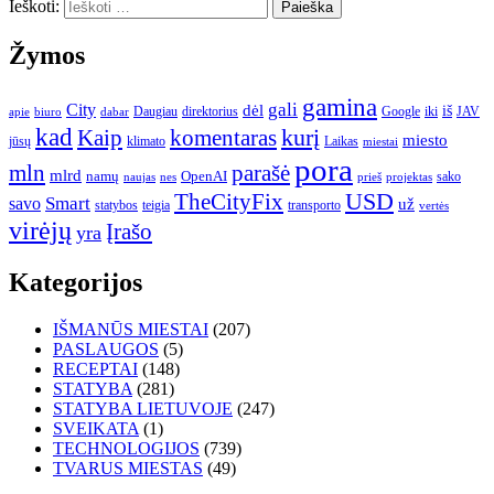
Ieškoti:
Žymos
gamina
gali
City
dėl
iš
Daugiau
direktorius
Google
iki
JAV
apie
biuro
dabar
kad
kurį
Kaip
komentaras
miesto
jūsų
klimato
Laikas
miestai
pora
mln
parašė
mlrd
namų
OpenAI
sako
projektas
naujas
nes
prieš
USD
TheCityFix
Smart
savo
už
statybos
teigia
transporto
vertės
virėjų
Įrašo
yra
Kategorijos
IŠMANŪS MIESTAI
(207)
PASLAUGOS
(5)
RECEPTAI
(148)
STATYBA
(281)
STATYBA LIETUVOJE
(247)
SVEIKATA
(1)
TECHNOLOGIJOS
(739)
TVARUS MIESTAS
(49)