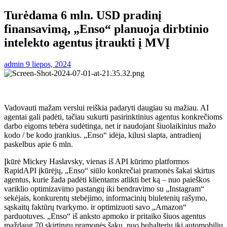
Turėdama 6 mln. USD pradinį
finansavimą, „Enso“ planuoja dirbtinio
intelekto agentus įtraukti į MVĮ
admin
9 liepos, 2024
Vadovauti mažam verslui reiškia padaryti daugiau su mažiau. AI
agentai gali padėti, tačiau sukurti pasirinktinius agentus konkrečioms
darbo eigoms tebėra sudėtinga, net ir naudojant šiuolaikinius mažo
kodo / be kodo įrankius. „Enso“ idėja, kilusi slapta, antradienį
paskelbus apie 6 mln.
Įkūrė Mickey Haslavsky, vienas iš API kūrimo platformos
RapidAPI įkūrėjų, „Enso“ siūlo konkrečiai pramonės šakai skirtus
agentus, kurie žada padėti klientams atlikti bet ką – nuo ​​paieškos
variklio optimizavimo pastangų iki bendravimo su „Instagram“
sekėjais, konkurentų stebėjimo, informacinių biuletenių rašymo,
sąskaitų faktūrų tvarkymo. ir optimizuoti savo „Amazon“
parduotuves. „Enso“ iš anksto apmoko ir pritaiko šiuos agentus
maždaug 70 skirtingų pramonės šakų, nuo buhalterių iki automobilių