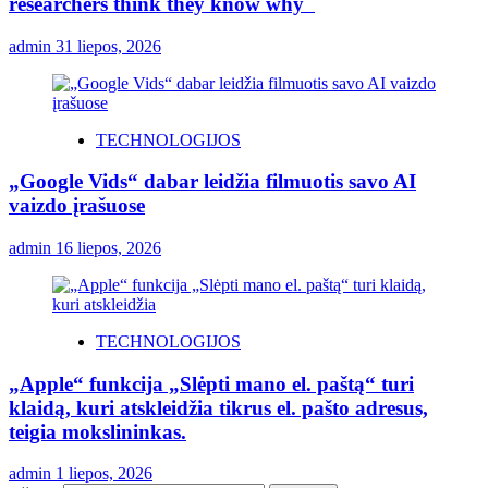
researchers think they know why
admin
31 liepos, 2026
TECHNOLOGIJOS
„Google Vids“ dabar leidžia filmuotis savo AI
vaizdo įrašuose
admin
16 liepos, 2026
TECHNOLOGIJOS
„Apple“ funkcija „Slėpti mano el. paštą“ turi
klaidą, kuri atskleidžia tikrus el. pašto adresus,
teigia mokslininkas.
admin
1 liepos, 2026