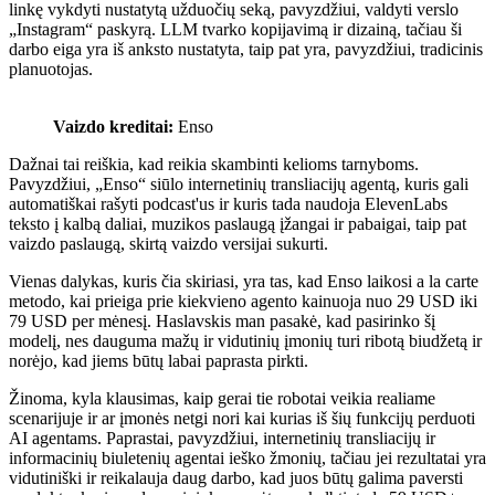
linkę vykdyti nustatytą užduočių seką, pavyzdžiui, valdyti verslo
„Instagram“ paskyrą. LLM tvarko kopijavimą ir dizainą, tačiau ši
darbo eiga yra iš anksto nustatyta, taip pat yra, pavyzdžiui, tradicinis
planuotojas.
Vaizdo kreditai:
Enso
Dažnai tai reiškia, kad reikia skambinti kelioms tarnyboms.
Pavyzdžiui, „Enso“ siūlo internetinių transliacijų agentą, kuris gali
automatiškai rašyti podcast'us ir kuris tada naudoja ElevenLabs
teksto į kalbą daliai, muzikos paslaugą įžangai ir pabaigai, taip pat
vaizdo paslaugą, skirtą vaizdo versijai sukurti.
Vienas dalykas, kuris čia skiriasi, yra tas, kad Enso laikosi a la carte
metodo, kai prieiga prie kiekvieno agento kainuoja nuo 29 USD iki
79 USD per mėnesį. Haslavskis man pasakė, kad pasirinko šį
modelį, nes dauguma mažų ir vidutinių įmonių turi ribotą biudžetą ir
norėjo, kad jiems būtų labai paprasta pirkti.
Žinoma, kyla klausimas, kaip gerai tie robotai veikia realiame
scenarijuje ir ar įmonės netgi nori kai kurias iš šių funkcijų perduoti
AI agentams. Paprastai, pavyzdžiui, internetinių transliacijų ir
informacinių biuletenių agentai ieško žmonių, tačiau jei rezultatai yra
vidutiniški ir reikalauja daug darbo, kad juos būtų galima paversti