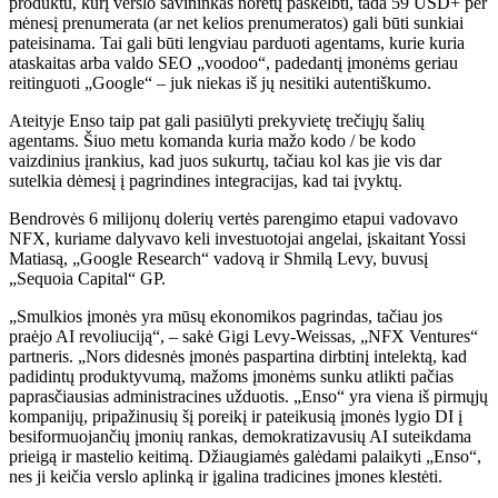
produktu, kurį verslo savininkas norėtų paskelbti, tada 59 USD+ per
mėnesį prenumerata (ar net kelios prenumeratos) gali būti sunkiai
pateisinama. Tai gali būti lengviau parduoti agentams, kurie kuria
ataskaitas arba valdo SEO „voodoo“, padedantį įmonėms geriau
reitinguoti „Google“ – juk niekas iš jų nesitiki autentiškumo.
Ateityje Enso taip pat gali pasiūlyti prekyvietę trečiųjų šalių
agentams. Šiuo metu komanda kuria mažo kodo / be kodo
vaizdinius įrankius, kad juos sukurtų, tačiau kol kas jie vis dar
sutelkia dėmesį į pagrindines integracijas, kad tai įvyktų.
Bendrovės 6 milijonų dolerių vertės parengimo etapui vadovavo
NFX, kuriame dalyvavo keli investuotojai angelai, įskaitant Yossi
Matiasą, „Google Research“ vadovą ir Shmilą Levy, buvusį
„Sequoia Capital“ GP.
„Smulkios įmonės yra mūsų ekonomikos pagrindas, tačiau jos
praėjo AI revoliuciją“, – sakė Gigi Levy-Weissas, „NFX Ventures“
partneris. „Nors didesnės įmonės paspartina dirbtinį intelektą, kad
padidintų produktyvumą, mažoms įmonėms sunku atlikti pačias
paprasčiausias administracines užduotis. „Enso“ yra viena iš pirmųjų
kompanijų, pripažinusių šį poreikį ir pateikusią įmonės lygio DI į
besiformuojančių įmonių rankas, demokratizavusių AI suteikdama
prieigą ir mastelio keitimą. Džiaugiamės galėdami palaikyti „Enso“,
nes ji keičia verslo aplinką ir įgalina tradicines įmones klestėti.