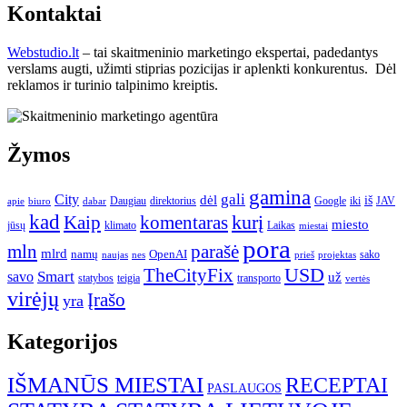
Kontaktai
Webstudio.lt
– tai skaitmeninio marketingo ekspertai, padedantys
verslams augti, užimti stiprias pozicijas ir aplenkti konkurentus. Dėl
reklamos ir turinio talpinimo kreiptis.
Žymos
gamina
gali
City
dėl
iš
Daugiau
direktorius
Google
iki
JAV
apie
biuro
dabar
kad
kurį
Kaip
komentaras
miesto
jūsų
klimato
Laikas
miestai
pora
mln
parašė
mlrd
namų
OpenAI
sako
projektas
naujas
nes
prieš
USD
TheCityFix
Smart
savo
už
statybos
teigia
transporto
vertės
virėjų
Įrašo
yra
Kategorijos
IŠMANŪS MIESTAI
RECEPTAI
PASLAUGOS