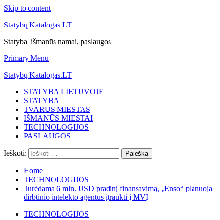
Skip to content
Statybų Katalogas.LT
Statyba, išmanūs namai, paslaugos
Primary Menu
Statybų Katalogas.LT
STATYBA LIETUVOJE
STATYBA
TVARUS MIESTAS
IŠMANŪS MIESTAI
TECHNOLOGIJOS
PASLAUGOS
Ieškoti:
Home
TECHNOLOGIJOS
Turėdama 6 mln. USD pradinį finansavimą, „Enso“ planuoja
dirbtinio intelekto agentus įtraukti į MVĮ
TECHNOLOGIJOS