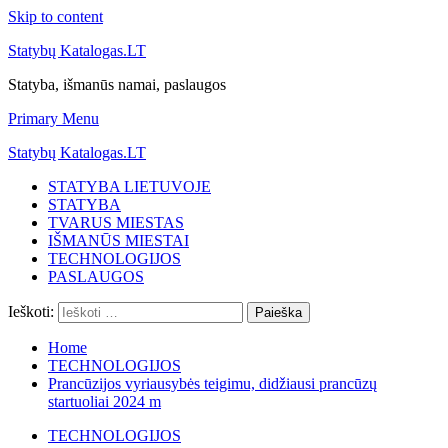
Skip to content
Statybų Katalogas.LT
Statyba, išmanūs namai, paslaugos
Primary Menu
Statybų Katalogas.LT
STATYBA LIETUVOJE
STATYBA
TVARUS MIESTAS
IŠMANŪS MIESTAI
TECHNOLOGIJOS
PASLAUGOS
Ieškoti:
Home
TECHNOLOGIJOS
Prancūzijos vyriausybės teigimu, didžiausi prancūzų
startuoliai 2024 m
TECHNOLOGIJOS