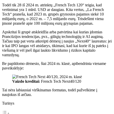
Todėl tik 28 iš 2024 m. atrinktų „French Tech 120“ teigia, kad
vertinimai yra 1 mlrd. USD ar daugiau. Kita vertus, „La French
Tech“ praneša, kad 2023 m. grupės grynosios pajamos siekė 10
milijardų eurų, o 2022 m. – 7,5 milijardo eurų. Trisdešimt viena
įmonė pranešė apie 100 milijonų eurų grynąsias pajamas.
Apskritai ši grupė atskleidžia arba patvirtina kai kurias įdomias
Prancūzijos tendencijas, pvz., giliųjų technologijų ir AI augimą.
Tačiau taip pat verta atkreipti dėmesį į naujus „Next40“ laureatus: jei
ir kai IPO langas vėl atsidarys, tikimasi, kad kai kurie iš jų pateks į
viešumą ir vėl įneš ilgai laukto likvidumo į rizikos kapitalo
vamzdyną.
Be papildomo dėmesio, štai 2024 m. klasė, apibendrinta viename
paveikslėlyje:
Vaizdo kreditai:
French Tech Next40/120
Tai nėra labiausiai virškinamas formatas, todėl pažvelkime į
naujokus iš arčiau.
Turinys