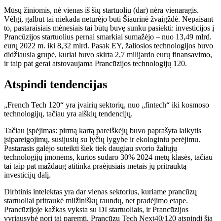
Mūsų žiniomis, nė vienas iš šių startuolių (dar) nėra vienaragis.
Vėlgi, galbūt tai niekada neturėjo būti Šiaurinė žvaigždė. Nepaisant
to, pastaraisiais mėnesiais tai būtų buvę sunku pasiekti: investicijos į
Prancūzijos startuolius pernai smarkiai sumažėjo – nuo ​​13,49 mlrd.
eurų 2022 m. iki 8,32 mlrd. Pasak EY, žaliosios technologijos buvo
didžiausia grupė, kuriai buvo skirta 2,7 milijardo eurų finansavimo,
ir taip pat gerai atstovaujama Prancūzijos technologijų 120.
Atspindi tendencijas
„French Tech 120“ yra įvairių sektorių, nuo „fintech“ iki kosmoso
technologijų, tačiau yra aiškių tendencijų.
Tačiau įspėjimas: pirmą kartą pareiškėjų buvo paprašyta laikytis
įsipareigojimų, susijusių su lyčių lygybe ir ekologiniu perėjimu.
Pastarasis galėjo suteikti šiek tiek daugiau svorio žaliųjų
technologijų įmonėms, kurios sudaro 30% 2024 metų klasės, tačiau
tai taip pat maždaug atitinka praėjusiais metais jų pritrauktą
investicijų dalį.
Dirbtinis intelektas yra dar vienas sektorius, kuriame prancūzų
startuoliai pritraukė milžiniškų raundų, net pradėjimo etape.
Prancūzijoje kažkas vyksta su DI startuoliais, ir Prancūzijos
vyriausybė nori tai paremti. Prancūzų Tech Next40/120 atspindi šią