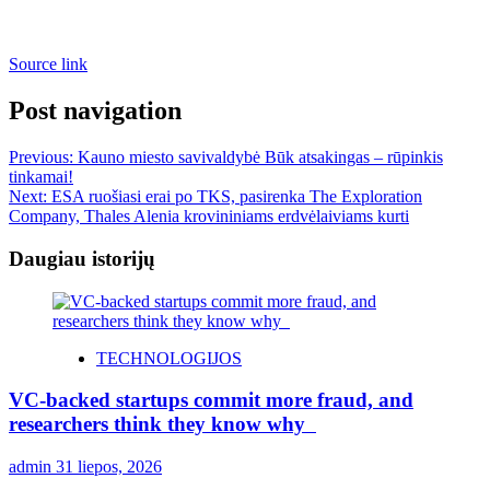
Source link
Post navigation
Previous:
Kauno miesto savivaldybė Būk atsakingas – rūpinkis
tinkamai!
Next:
ESA ruošiasi erai po TKS, pasirenka The Exploration
Company, Thales Alenia krovininiams erdvėlaiviams kurti
Daugiau istorijų
TECHNOLOGIJOS
VC-backed startups commit more fraud, and
researchers think they know why
admin
31 liepos, 2026