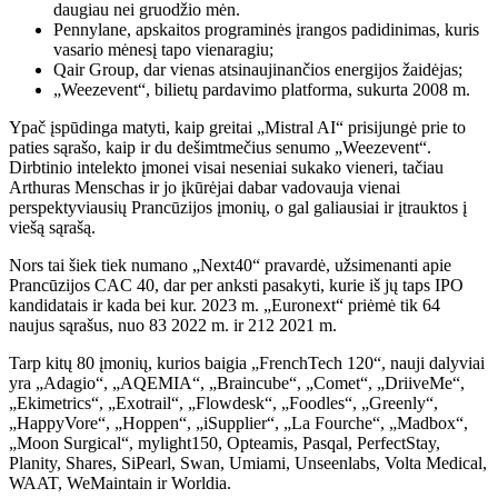
daugiau nei gruodžio mėn.
Pennylane, apskaitos programinės įrangos padidinimas, kuris
vasario mėnesį tapo vienaragiu;
Qair Group, dar vienas atsinaujinančios energijos žaidėjas;
„Weezevent“, bilietų pardavimo platforma, sukurta 2008 m.
Ypač įspūdinga matyti, kaip greitai „Mistral AI“ prisijungė prie to
paties sąrašo, kaip ir du dešimtmečius senumo „Weezevent“.
Dirbtinio intelekto įmonei visai neseniai sukako vieneri, tačiau
Arthuras Menschas ir jo įkūrėjai dabar vadovauja vienai
perspektyviausių Prancūzijos įmonių, o gal galiausiai ir įtrauktos į
viešą sąrašą.
Nors tai šiek tiek numano „Next40“ pravardė, užsimenanti apie
Prancūzijos CAC 40, dar per anksti pasakyti, kurie iš jų taps IPO
kandidatais ir kada bei kur. 2023 m. „Euronext“ priėmė tik 64
naujus sąrašus, nuo 83 2022 m. ir 212 2021 m.
Tarp kitų 80 įmonių, kurios baigia „FrenchTech 120“, nauji dalyviai
yra „Adagio“, „AQEMIA“, „Braincube“, „Comet“, „DriiveMe“,
„Ekimetrics“, „Exotrail“, „Flowdesk“, „Foodles“, „Greenly“,
„HappyVore“, „Hoppen“, „iSupplier“, „La Fourche“, „Madbox“,
„Moon Surgical“, mylight150, Opteamis, Pasqal, PerfectStay,
Planity, Shares, SiPearl, Swan, Umiami, Unseenlabs, Volta Medical,
WAAT, WeMaintain ir Worldia.