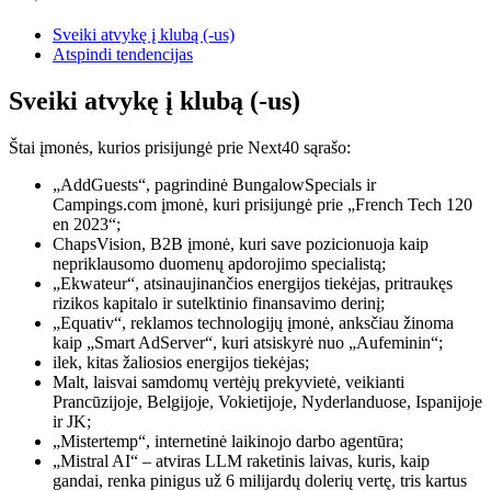
Sveiki atvykę į klubą (-us)
Atspindi tendencijas
Sveiki atvykę į klubą (-us)
Štai įmonės, kurios prisijungė prie Next40 sąrašo:
„AddGuests“, pagrindinė BungalowSpecials ir
Campings.com įmonė, kuri prisijungė prie „French Tech 120
en 2023“;
ChapsVision, B2B įmonė, kuri save pozicionuoja kaip
nepriklausomo duomenų apdorojimo specialistą;
„Ekwateur“, atsinaujinančios energijos tiekėjas, pritraukęs
rizikos kapitalo ir sutelktinio finansavimo derinį;
„Equativ“, reklamos technologijų įmonė, anksčiau žinoma
kaip „Smart AdServer“, kuri atsiskyrė nuo „Aufeminin“;
ilek, kitas žaliosios energijos tiekėjas;
Malt, laisvai samdomų vertėjų prekyvietė, veikianti
Prancūzijoje, Belgijoje, Vokietijoje, Nyderlanduose, Ispanijoje
ir JK;
„Mistertemp“, internetinė laikinojo darbo agentūra;
„Mistral AI“ – atviras LLM raketinis laivas, kuris, kaip
gandai, renka pinigus už 6 milijardų dolerių vertę, tris kartus