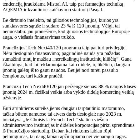
tendenciją įtraukdama Mistral AI, taip pat farmacijos techniką
AQEMIA ir kvantinio skaičiavimo startuolį Pasqal.
Be dirbtinio intelekto, tai giliosios technologijos, kurios yra
sunkiasvorės sąraše ir sudaro 23 % iš 120 įmonių. Vėlgi, tai
nenuostabu: jau pranešėme, kad giliosios technologijos Europoje
auga, o viešasis finansavimas trukdo.
Prancūzijos Tech Next40/120 programa taip pat turi privilegijų.
Nėra tiesioginio finansavimo; pagrindinė nauda yra pažadas
sumažinti trintį ir mažiau „nereikalingų institucinių kliūčių“. Gana
iškalbinga, kad tai reklamuojama kaip didelė, ir, tikėtina, daugiau
įmonių galėtų iš to gauti naudos. Bet jei nori turėti pasaulio
čempionus, turi kažkur pradėti.
Prancūzų Tech Next40/120 jau peržengė sienas: 88 % naujos klasės
įmonių 2024 m. fiziškai veikia arba vykdo didelę komercinę veiklą
užsienyje.
Būti atrinktiems suteiks jiems daugiau tarptautinio matomumo,
tačiau būtent namuose tai atvers duris tiesiogiai: nuo 2023 m.
iniciatyva „Je Choisis la French Tech“ skatina viešojo
administravimo institucijas ir dideles korporacijas pirkti sprendimus
iš Prancūzijos startuolių. Dabar, kai rinkoms labiau rūpi
pelningumas, tai daug labiau apčiuopiama nei vienaragio ragas.