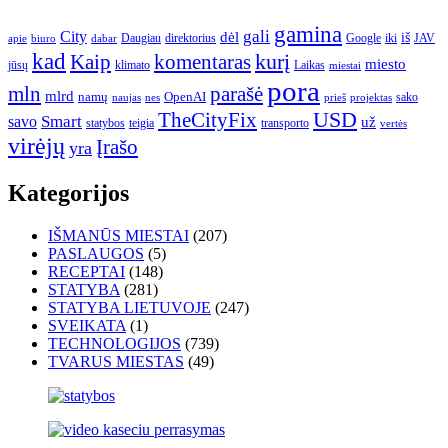
gamina
gali
City
dėl
iš
Daugiau
direktorius
Google
iki
JAV
apie
biuro
dabar
kad
kurį
Kaip
komentaras
miesto
jūsų
klimato
Laikas
miestai
pora
mln
parašė
mlrd
namų
OpenAI
sako
projektas
naujas
nes
prieš
USD
TheCityFix
Smart
savo
už
statybos
teigia
transporto
vertės
virėjų
Įrašo
yra
Kategorijos
IŠMANŪS MIESTAI
(207)
PASLAUGOS
(5)
RECEPTAI
(148)
STATYBA
(281)
STATYBA LIETUVOJE
(247)
SVEIKATA
(1)
TECHNOLOGIJOS
(739)
TVARUS MIESTAS
(49)