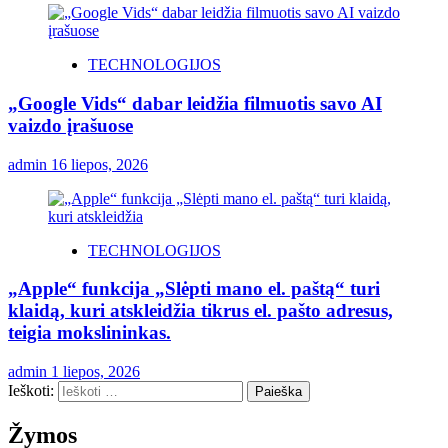
TECHNOLOGIJOS
„Google Vids“ dabar leidžia filmuotis savo AI
vaizdo įrašuose
admin
16 liepos, 2026
TECHNOLOGIJOS
„Apple“ funkcija „Slėpti mano el. paštą“ turi
klaidą, kuri atskleidžia tikrus el. pašto adresus,
teigia mokslininkas.
admin
1 liepos, 2026
Ieškoti:
Žymos