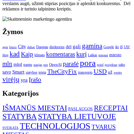
verslams augti, užimti stiprias pozicijas ir aplenkti konkurentus. Dėl
reklamos ir turinio talpinimo kreiptis.
Žymos
gamina
gali
City
dėl
iš
Daugiau
direktorius
Google
iki
JAV
apie
biuro
dabar
kad
kurį
Kaip
komentaras
miesto
jūsų
klimato
Laikas
miestai
pora
mln
parašė
mlrd
namų
OpenAI
sako
projektas
naujas
nes
prieš
USD
TheCityFix
Smart
savo
už
statybos
teigia
transporto
vertės
virėjų
Įrašo
yra
Kategorijos
IŠMANŪS MIESTAI
RECEPTAI
PASLAUGOS
STATYBA
STATYBA LIETUVOJE
TECHNOLOGIJOS
TVARUS
SVEIKATA