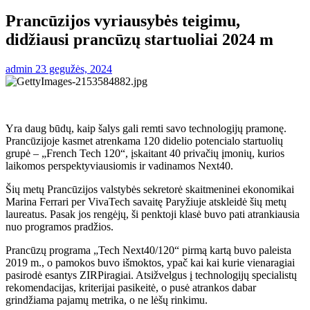
Prancūzijos vyriausybės teigimu,
didžiausi prancūzų startuoliai 2024 m
admin
23 gegužės, 2024
Yra daug būdų, kaip šalys gali remti savo technologijų pramonę.
Prancūzijoje kasmet atrenkama 120 didelio potencialo startuolių
grupė – „French Tech 120“, įskaitant 40 privačių įmonių, kurios
laikomos perspektyviausiomis ir vadinamos Next40.
Šių metų Prancūzijos valstybės sekretorė skaitmeninei ekonomikai
Marina Ferrari per VivaTech savaitę Paryžiuje atskleidė šių metų
laureatus. Pasak jos rengėjų, ši penktoji klasė buvo pati atrankiausia
nuo programos pradžios.
Prancūzų programa „Tech Next40/120“ pirmą kartą buvo paleista
2019 m., o pamokos buvo išmoktos, ypač kai kai kurie vienaragiai
pasirodė esantys ZIRPiragiai. Atsižvelgus į technologijų specialistų
rekomendacijas, kriterijai pasikeitė, o pusė atrankos dabar
grindžiama pajamų metrika, o ne lėšų rinkimu.