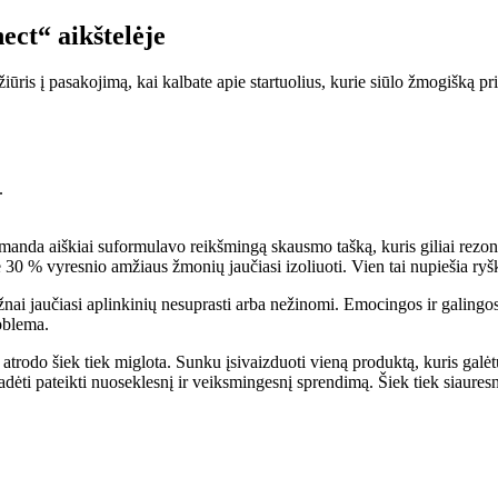
ect“ aikštelėje
iūris į pasakojimą, kai kalbate apie startuolius, kurie siūlo žmogišką pri
.
omanda aiškiai suformulavo reikšmingą skausmo tašką, kuris giliai rezonuo
 30 % vyresnio amžiaus žmonių jaučiasi izoliuoti. Vien tai nupiešia ryšk
žnai jaučiasi aplinkinių nesuprasti arba nežinomi. Emocingos ir galing
roblema.
trodo šiek tiek miglota. Sunku įsivaizduoti vieną produktą, kuris galėtų išs
ti pateikti nuoseklesnį ir veiksmingesnį sprendimą. Šiek tiek siauresnė 