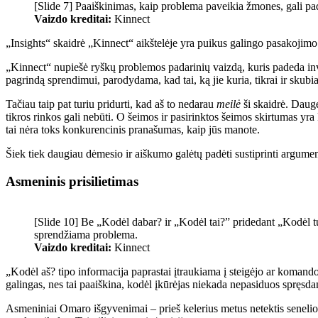
[Slide 7] Paaiškinimas, kaip problema paveikia žmones, gali padėt
Vaizdo kreditai:
Kinnect
„Insights“ skaidrė „Kinnect“ aikštelėje yra puikus galingo pasakojimo
„Kinnect“ nupiešė ryškų problemos padarinių vaizdą, kuris padeda inve
pagrindą sprendimui, parodydama, kad tai, ką jie kuria, tikrai ir skubia
Tačiau taip pat turiu pridurti, kad aš to nedarau
meilė
ši skaidrė. Dauge
tikros rinkos gali nebūti. O šeimos ir pasirinktos šeimos skirtumas yra 
tai nėra toks konkurencinis pranašumas, kaip jūs manote.
Šiek tiek daugiau dėmesio ir aiškumo galėtų padėti sustiprinti argumen
Asmeninis prisilietimas
[Slide 10] Be „Kodėl dabar? ir „Kodėl tai?” pridedant „Kodėl tu?
sprendžiama problema.
Vaizdo kreditai:
Kinnect
„Kodėl aš? tipo informacija paprastai įtraukiama į steigėjo ar komando
galingas, nes tai paaiškina, kodėl įkūrėjas niekada nepasiduos spręsd
Asmeniniai Omaro išgyvenimai – prieš kelerius metus netektis senelio 