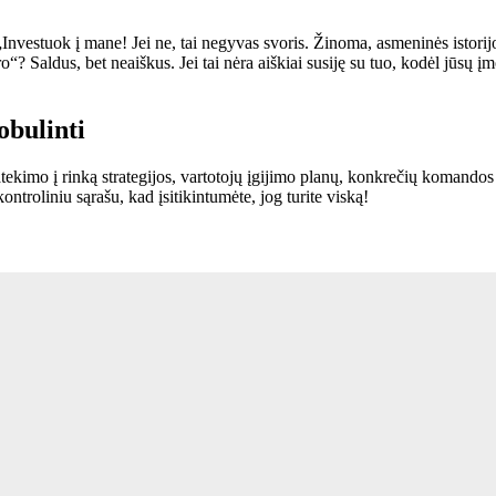
„Investuok į mane! Jei ne, tai negyvas svoris. Žinoma, asmeninės istorijos
“? Saldus, bet neaiškus. Jei tai nėra aiškiai susiję su tuo, kodėl jūsų įm
obulinti
tekimo į rinką strategijos, vartotojų įgijimo planų, konkrečių komandos
ontroliniu sąrašu, kad įsitikintumėte, jog turite viską!