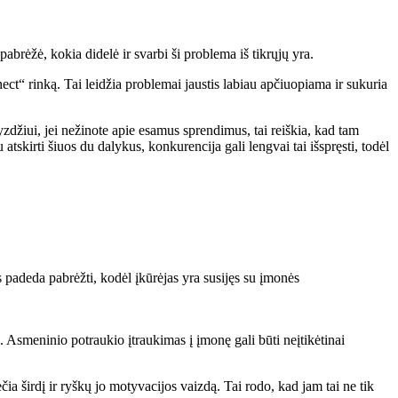
rėžė, kokia didelė ir svarbi ši problema iš tikrųjų yra.
ct“ rinką. Tai leidžia problemai jaustis labiau apčiuopiama ir sukuria
džiui, jei nežinote apie esamus sprendimus, tai reiškia, kad tam
atskirti šiuos du dalykus, konkurencija gali lengvai tai išspręsti, todėl
s padeda pabrėžti, kodėl įkūrėjas yra susijęs su įmonės
. Asmeninio potraukio įtraukimas į įmonę gali būti neįtikėtinai
 širdį ir ryškų jo motyvacijos vaizdą. Tai rodo, kad jam tai ne tik