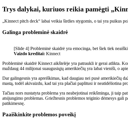
Trys dalykai, kuriuos reikia pamėgti „Kinn
„Kinnect pitch deck“ labai veikia širdies stygomis, o tai yra puikus pož
Galinga probleminė skaidrė
[Slide 4] Probleminė skaidrė yra emocinga, bet šiek tiek neaiški
Vaizdo kreditai:
Kinnect
Probleminė skaidrė Kinnect aikštelėje yra patraukli ir gerai atlikta. K
maždaug 44 milijonai suaugusiųjų amerikiečių yra labai vieniši, o apie
Dar galingesnis yra apreiškimas, kad daugiau nei pusė amerikiečių da
mastą, todėl akivaizdu, kad tai yra plačiai paplitusi ir neatidėliotina p
Tačiau nors nustatyta problema yra neabejotinai reikšminga, ji taip pat a
atsijungimo problemas. Griežtesnis problemos teiginio dėmesys gali padė
patikimesnę.
Paaiškinkite problemos poveikį