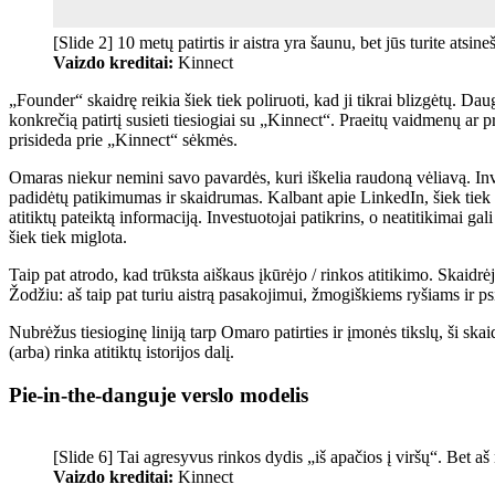
[Slide 2] 10 metų patirtis ir aistra yra šaunu, bet jūs turite atsineš
Vaizdo kreditai:
Kinnect
„Founder“ skaidrę reikia šiek tiek poliruoti, kad ji tikrai blizgėtų. D
konkrečią patirtį susieti tiesiogiai su „Kinnect“. Praeitų vaidmenų ar p
prisideda prie „Kinnect“ sėkmės.
Omaras niekur nemini savo pavardės, kuri iškelia raudoną vėliavą. Invest
padidėtų patikimumas ir skaidrumas. Kalbant apie LinkedIn, šiek tiek n
atitiktų pateiktą informaciją. Investuotojai patikrins, o neatitikimai ga
šiek tiek miglota.
Taip pat atrodo, kad trūksta aiškaus įkūrėjo / rinkos atitikimo. Skaidrė
Žodžiu: aš taip pat turiu aistrą pasakojimui, žmogiškiems ryšiams ir psi
Nubrėžus tiesioginę liniją tarp Omaro patirties ir įmonės tikslų, ši ska
(arba) rinka atitiktų istorijos dalį.
Pie-in-the-danguje verslo modelis
[Slide 6] Tai agresyvus rinkos dydis „iš apačios į viršų“. Bet aš 
Vaizdo kreditai:
Kinnect