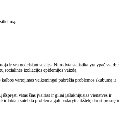
silietimą.
ja ir yra nedelsiant susijęs. Nurodyta statistika yra ypač svarbi:
ų socialinės izoliacijos epidemijos vaizdą.
os kalbos vartojimas veiksmingai pabrėžia problemos skubumą ir
pręsti visas šias įvairias ir giliai įsišaknijusias vienatvės ir
ir labiau sutelkta problema gali padaryti aikštelę dar stipresnę ir