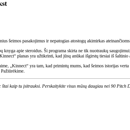
kst
inius šeimos pasakojimus ir nepatogias atostogų akimirkas ateinančioms k
 knyga apie steroidus. Ši programa skirta ne tik nuotraukų saugojimui; J
Kinnect“ planas yra užtikrinti, kad jūsų anūkai išgirstų tiesiai iš šaltin
me, „Kinnect“ yra tam, kad primintų mums, kad šeimos istorijas verta išs
? Pažiūrėkime.
i:
štai kaip tu įsitrauksi
. Perskaitykite visus mūsų daugiau nei 90 Pitc