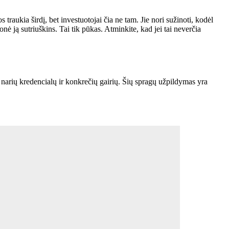
 traukia širdį, bet investuotojai čia ne tam. Jie nori sužinoti, kodėl
onė ją sutriuškins. Tai tik pūkas. Atminkite, kad jei tai neverčia
 narių kredencialų ir konkrečių gairių. Šių spragų užpildymas yra