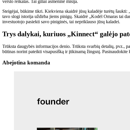
verslo reikalas. Tai giliai asmeninė misija.
Steigėjai, būkime tikri. Kiekviena skaidrė jūsų kaladėje turėtų šaukti: 
tavo slogi istorija uždirba jiems pinigų. Skaidrė „Kodėl Omaras tai daro
investuotojo pasiekti savo piniginės, tai nepriklauso jūsų kaladei.
Trys dalykai, kuriuos „Kinnect“ galėjo pat
Trūksta daugybės informacijos denio. Trūksta svarbių detalių, pvz., pa
būtinas norint pateikti visapusišką ir įtikinamą žingsnį. Pasinaudokite k
Abejotina komanda