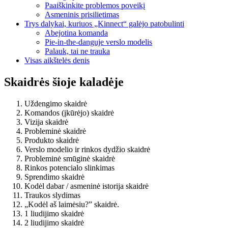
Paaiškinkite problemos poveikį
Asmeninis prisilietimas
Trys dalykai, kuriuos „Kinnect“ galėjo patobulinti
Abejotina komanda
Pie-in-the-danguje verslo modelis
Palauk, tai ne trauka
Visas aikštelės denis
Skaidrės šioje kaladėje
Uždengimo skaidrė
Komandos (įkūrėjo) skaidrė
Vizija skaidrė
Probleminė skaidrė
Produkto skaidrė
Verslo modelio ir rinkos dydžio skaidrė
Probleminė smūginė skaidrė
Rinkos potencialo slinkimas
Sprendimo skaidrė
Kodėl dabar / asmeninė istorija skaidrė
Traukos slydimas
„Kodėl aš laimėsiu?” skaidrė.
1 liudijimo skaidrė
2 liudijimo skaidrė