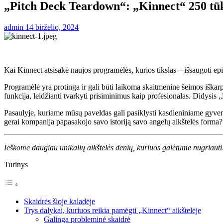
„Pitch Deck Teardown“: „Kinnect“ 250 tū
admin
14 birželio, 2024
Kai Kinnect atsisakė naujos programėlės, kurios tikslas – išsaugoti ep
Programėlė yra protinga ir gali būti laikoma skaitmenine šeimos iškarpų
funkcija, leidžianti tvarkyti prisiminimus kaip profesionalas. Didysis „
Pasaulyje, kuriame mūsų paveldas gali pasiklysti kasdieniniame gyveni
gerai kompanija papasakojo savo istoriją savo angelų aikštelės forma
Ieškome daugiau unikalių aikštelės denių, kuriuos galėtume nugriaut
Turinys
Skaidrės šioje kaladėje
Trys dalykai, kuriuos reikia pamėgti „Kinnect“ aikštelėje
Galinga probleminė skaidrė