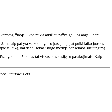
artoms, žinojau, kad reikia atidžiau pažvelgti į jos angelų denį.
ame taip pat yra vaizdo ir garso įrašų, taip pat puiki laiko juostos
io apie tą laiką, kai dėdė Bobas įstrigo medyje per šeimos susijungimą.
augoti – ir, žinoma, tai viskas, kas susiję su pasakojimais. Kaip
h Deck Teardowns
čia
.