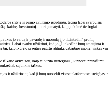
odaros srityje iš pirmo žvilgsnio įspūdinga, tačiau labai svarbu šią
šią skaidrę. Investuotojai nori pamatyti, kaip jo kilmė tiesiogiai
Įtraukus jo vardą ir pavardę ir nuorodą į jo „LinkedIn“ profilį,
irties. Labai svarbu užtikrinti, kad jo „LinkedIn“ būtų atnaujinta ir
 tai, kaip įkūrėjo praeities patirtis atitinka dabartinę įmonę, viskas yra
ne iš karto akivaizdu, kaip tai virsta strateginiu „Kinnect“ pranašumu.
onkrečiai, sujunkite taškus.
jos ir užtikrinant, kad ji būtų nuosekli visose platformose, steigėjas ir