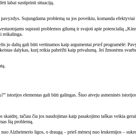
i labai sustiprinti situaciją.
 pavyzdys. Sujungdama problemą su jos poveikiu, komanda efektyviai pab
stuotojams suprasti problemos gilumą ir svajoti apie potencialią „Kinne
i reikalinga.
lis jo dalių gali būti vertinamos kaip argumentai
prieš
programėlė: Pavyz
keistas dalykas, kurį reikia pabrėžti kaip privalumą. Jei žmonėms svarbu 
tą.
” istorijos elementas gali būti galingas. Šiuo atveju asmeninės istorijo
s skaidrę, tačiau čia jos naudojimas kaip pasakojimo taškas veikia gerai
amas šią problemą.
nuo Alzheimerio ligos, o draugą – prieš mėnesį nuo leukemijos – sukrečia