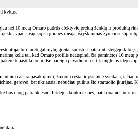
ti kvitus.
augiau nei 10 metų Omaro patirtis efektyvių prekių ženklų ir produktų rink
rojektų, ypač susijusių su įmonės misija, išryškinimas žymiai sustiprintų 
uotojai turi turėti galimybę greitai surasti ir patikrinti steigėjo kilmę. 
erimą kelia tai, kad Omaro profilis neatspindi čia paminėtos 10 metų pat
li pakenkti pasitikėjimui. Be pareigų pavadinimų ir tik miglotos idėjos apie
je minima aistra pasakojimui, žmonių ryšiai ir psichinė sveikata, tačiau 
chinei gerovei, bet tikriausiai nebūčiau puikus šio startuolio įkūrėjas. K
idrė bus daug patrauklesnė. Pridėjus konkretesnės, patikrinamos informaci
netikiu.