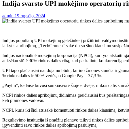
Indija svarsto UPI mokėjimo operatorių r
admin
19 rugsėjo, 2024
Indijos populiarų UPI mokėjimų geležinkelį prižiūrinti valdymo instit
laikytis apribojimų, „TechCrunch“ sakė du su šiuo klausimu susipaži
Indijos nacionalinė mokėjimų korporacija (NPCI), kuri yra atskaitinga
anksčiau siūlė 30% rinkos dalies ribą, kad paskatintų konkurenciją erd
UPI tapo plačiausiai naudojamu būdu, kuriuo žmonės siunčia ir gaun
% rinkos dalies ir 50 % vertės, o Google Pay – 37,3 %.
„Paytm“, kadaise buvusi sunkiasvorė šioje erdvėje, rinkos dalis suma
NCPI rinkos dalies apribojimų didinimas greičiausiai bus prieštaringa
keli pramonės vadovai.
NCPI, kuris iki šiol atsisakė komentuoti rinkos dalies klausimą, ketvi
Reguliavimo institucija iš pradžių planavo taikyti rinkos dalies aprib
įgyvendinti savo rinkos dalies apribojimų pasiūlymą.