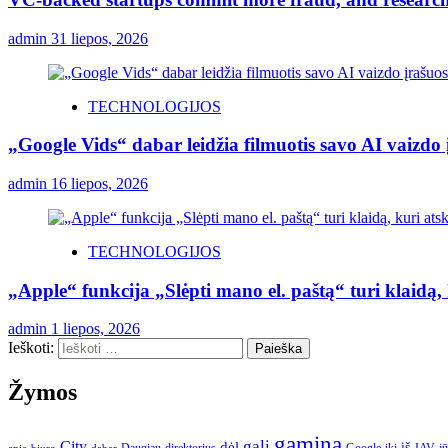
admin
31 liepos, 2026
TECHNOLOGIJOS
„Google Vids“ dabar leidžia filmuotis savo AI vaizdo 
admin
16 liepos, 2026
TECHNOLOGIJOS
„Apple“ funkcija „Slėpti mano el. paštą“ turi klaidą, k
admin
1 liepos, 2026
Ieškoti:
Žymos
gamina
gali
City
dėl
iš