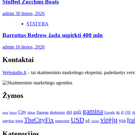
Stuffed Zucchini Boats
admin
30 liepos, 2026
STATYBA
Barrattas Redrow žada supirkti 400 mln
admin
16 liepos, 2026
Kontaktai
Webstudio.lt
– tai skaitmeninio marketingo ekspertai, padedantys versla
Žymos
gamina
gali
City
dėl
iš
Daugiau
direktorius
Google
iki
JAV
j
apie
biuro
dabar
virėjų
USD
Įra
TheCityFix
yra
už
statybos
teigia
transporto
vertės
Kategorijos