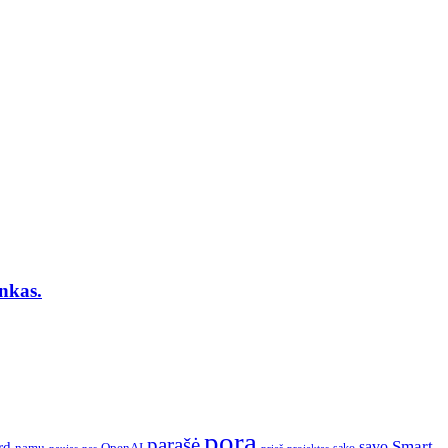
inkas.
pora
parašė
Smart
savo
rd
namų