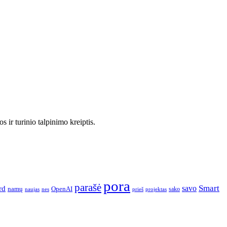
 ir turinio talpinimo kreiptis.
pora
parašė
Smart
savo
rd
namų
OpenAI
sako
projektas
naujas
nes
prieš