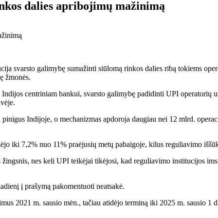
inkos dalies apribojimų mažinimą
ucija svarsto galimybę sumažinti siūlomą rinkos dalies ribą tokiems op
nę žmonės.
 Indijos centriniam bankui, svarsto galimybę padidinti UPI operatorių už
vėje.
a pinigus Indijoje, o mechanizmas apdoroja daugiau nei 12 mlrd. ope
žėjo iki 7,2% nuo 11% praėjusių metų pabaigoje, kilus reguliavimo iššū
s žingsnis, nes keli UPI teikėjai tikėjosi, kad reguliavimo institucijos
rtadienį į prašymą pakomentuoti neatsakė.
ojimus 2021 m. sausio mėn., tačiau atidėjo terminą iki 2025 m. sausio 1