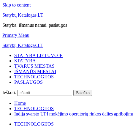
Skip to content
Statybų Katalogas.LT
Statyba, išmanūs namai, paslaugos
Primary Menu
Statybų Katalogas.LT
STATYBA LIETUVOJE
STATYBA
TVARUS MIESTAS
IŠMANŪS MIESTAI
TECHNOLOGIJOS
PASLAUGOS
Ieškoti:
Home
TECHNOLOGIJOS
Indija svarsto UPI mokėjimo operatorių rinkos dalies apriboji
TECHNOLOGIJOS