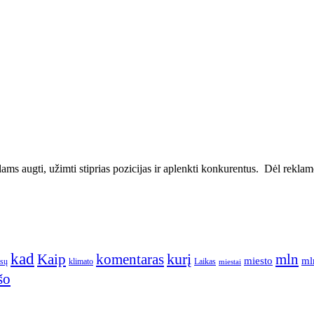
ms augti, užimti stiprias pozicijas ir aplenkti konkurentus. Dėl reklamos
kad
kurį
Kaip
komentaras
mln
miesto
ml
ūsų
klimato
Laikas
miestai
šo