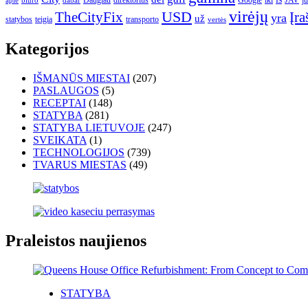
Daugiau
direktorius
Google
iki
JAV
j
apie
biuro
dabar
virėjų
USD
Įra
TheCityFix
yra
už
statybos
teigia
transporto
vertės
Kategorijos
IŠMANŪS MIESTAI
(207)
PASLAUGOS
(5)
RECEPTAI
(148)
STATYBA
(281)
STATYBA LIETUVOJE
(247)
SVEIKATA
(1)
TECHNOLOGIJOS
(739)
TVARUS MIESTAS
(49)
Praleistos naujienos
STATYBA