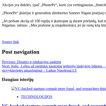
Akcijos yra didelės, ypač „PhonePe“, kuris yra vertingiausias „fintech“
„PhonePe“ įkūrėjas ir generalinis direktorius Sameer Nigam praėjusį mė
„Jei perkate akciją už 100 rupijų ir įkainojate ją darant prielaidą, k
Nigamas. mėnuo. „Mes prašome jų (reguliuotojo), jei jie rastų kitą bū
Source link
Post navigation
Previous:
Dizaino ir edukacijos sankirta
Next:
Įrašo „Lėšos už metinius saugomų teritorijų lankytojo bilietus –
stovyklavietės atnaujinimui – Laikas Naujienai.LT
Daugiau istorijų
TECHNOLOGIJOS
VC-backed startups commit more fraud, and resear