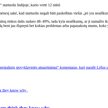
 startuolis Indijoje, kurio vertė 12 mlrd.
nesį sakė, kad startuolis negali būti paskelbtas viešai „jei yra neaišk
ad mūsų rinkos dalis sudaro 48–49%, tada kyla neaiškumų, ar ji sumažės ik
dą bent jau išspręsti bet kokias problemas arba papasakotų mums, koks yr
 neįgaliųjų stovyklavietės atnaujinimui“ komentaras, kurį parašė Lėšos u
chers think they know why