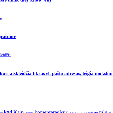
įrašuose
uri atskleidžia tikrus el. pašto adresus, teigia mokslin
kad
kurį
Kaip
komentaras
mln
miesto
ml