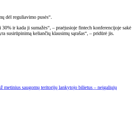
umų dėl reguliavimo pusės“.
i 30% ir kada ji sumažės“, – praėjusioje fintech konferencijoje sakė
a susirūpinimą keliančių klausimų sąrašas“, – pridūrė jis.
ž metinius saugomų teritorijų lankytojo bilietus – neįgaliųjų