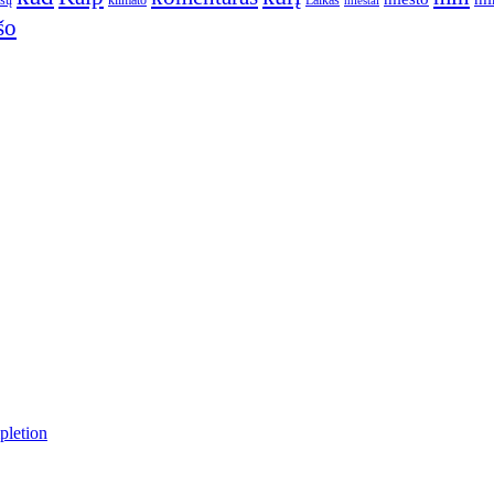
ūsų
klimato
Laikas
miestai
šo