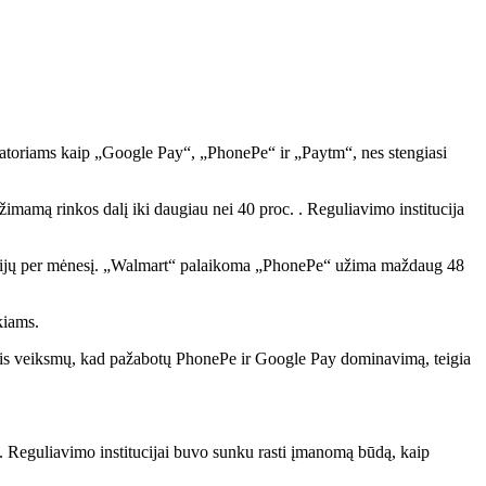
eratoriams kaip „Google Pay“, „PhonePe“ ir „Paytm“, nes stengiasi
imamą rinkos dalį iki daugiau nei 40 proc. . Reguliavimo institucija
racijų per mėnesį. „Walmart“ palaikoma „PhonePe“ užima maždaug 48
kiams.
 imsis veiksmų, kad pažabotų PhonePe ir Google Pay dominavimą, teigia
 d. Reguliavimo institucijai buvo sunku rasti įmanomą būdą, kaip