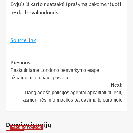
Byju's iš karto neatsakė į prašymą pakomentuoti
ne darbo valandomis.
Source link
Previous:
Paskutiniame Londono pertvarkymo etape
užbaigiami du nauji pastatai
Next:
Bangladešo policijos agentai apkaltinti piliečių
asmeninės informacijos pardavimu telegramoje
Daugiau istorijų
TECHNOLOGIJOS