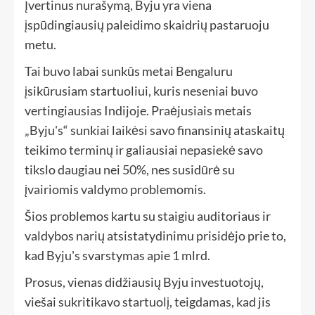
Įvertinus nurašymą, Byju yra viena
įspūdingiausių paleidimo skaidrių pastaruoju
metu.
Tai buvo labai sunkūs metai Bengaluru
įsikūrusiam startuoliui, kuris neseniai buvo
vertingiausias Indijoje. Praėjusiais metais
„Byju's“ sunkiai laikėsi savo finansinių ataskaitų
teikimo terminų ir galiausiai nepasiekė savo
tikslo daugiau nei 50%, nes susidūrė su
įvairiomis valdymo problemomis.
Šios problemos kartu su staigiu auditoriaus ir
valdybos narių atsistatydinimu prisidėjo prie to,
kad Byju's svarstymas apie 1 mlrd.
Prosus, vienas didžiausių Byju investuotojų,
viešai sukritikavo startuolį, teigdamas, kad jis