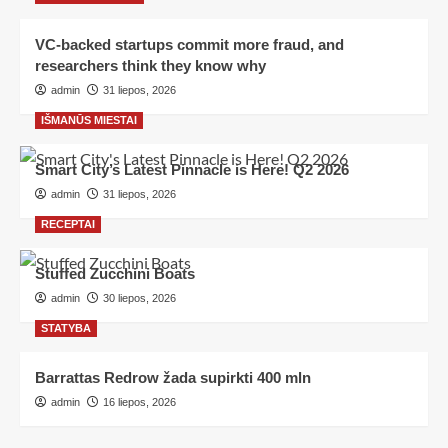
VC-backed startups commit more fraud, and
researchers think they know why
admin
31 liepos, 2026
IŠMANŪS MIESTAI
Smart City’s Latest Pinnacle is Here! Q2 2026
admin
31 liepos, 2026
RECEPTAI
Stuffed Zucchini Boats
admin
30 liepos, 2026
STATYBA
Barrattas Redrow žada supirkti 400 mln
admin
16 liepos, 2026