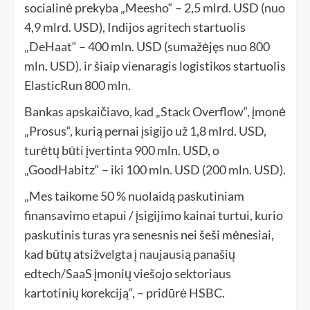
socialinė prekyba „Meesho“ – 2,5 mlrd. USD (nuo
4,9 mlrd. USD), Indijos agritech startuolis
„DeHaat“ – 400 mln. USD (sumažėjęs nuo 800
mln. USD). ir šiaip vienaragis logistikos startuolis
ElasticRun 800 mln.
Bankas apskaičiavo, kad „Stack Overflow“, įmonė
„Prosus“, kurią pernai įsigijo už 1,8 mlrd. USD,
turėtų būti įvertinta 900 mln. USD, o
„GoodHabitz“ – iki 100 mln. USD (200 mln. USD).
„Mes taikome 50 % nuolaidą paskutiniam
finansavimo etapui / įsigijimo kainai turtui, kurio
paskutinis turas yra senesnis nei šeši mėnesiai,
kad būtų atsižvelgta į naujausią panašių
edtech/SaaS įmonių viešojo sektoriaus
kartotinių korekciją“, – pridūrė HSBC.