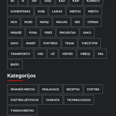
IKI
IŠ
JAV
JŪSŲ
KAD
KAIP
KLIMATO
KOMENTARAS
KURĮ
LAIKAS
MIESTAI
MIESTO
MLN
MLRD
NAMŲ
NAUJAS
NES
OPENAI
PARAŠĖ
PORA
PRIEŠ
PROJEKTAS
SAKO
SAVO
SMART
STATYBOS
TEIGIA
THECITYFIX
TRANSPORTO
USD
UŽ
VERTĖS
VIRĖJŲ
YRA
ĮRAŠO
Kategorijos
IŠMANŪS MIESTAI
PASLAUGOS
RECEPTAI
STATYBA
STATYBA LIETUVOJE
SVEIKATA
TECHNOLOGIJOS
TVARUS MIESTAS