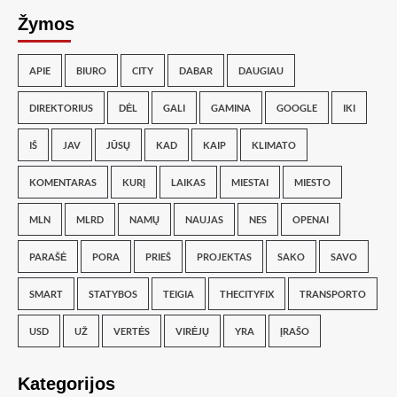
Žymos
APIE
BIURO
CITY
DABAR
DAUGIAU
DIREKTORIUS
DĖL
GALI
GAMINA
GOOGLE
IKI
IŠ
JAV
JŪSŲ
KAD
KAIP
KLIMATO
KOMENTARAS
KURĮ
LAIKAS
MIESTAI
MIESTO
MLN
MLRD
NAMŲ
NAUJAS
NES
OPENAI
PARAŠĖ
PORA
PRIEŠ
PROJEKTAS
SAKO
SAVO
SMART
STATYBOS
TEIGIA
THECITYFIX
TRANSPORTO
USD
UŽ
VERTĖS
VIRĖJŲ
YRA
ĮRAŠO
Kategorijos