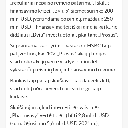
„reguliariai nepaiso rėmėjo patarimų“. Iškilus
finansavimo krizei, „Byju's“ šiemet surinko 200
mln. USD, įvertindama po pinigų, maždaug 250
mln. USD – finansavimą teisiškai ginčija kai kurie
didžiausi „Byju“ investuotojai, įskaitant „Prosus“.
Suprantama, kad tyrimo pastaboje HSBC taip
pat įvertino, kad 10% „Prosus“ akcijų Indijos
startuolio akcijų vertė yra lygi nuliui dėl
vykstančių teisinių bylų ir finansavimo trūkumo.
Bankas taip pat apskaičiavo, kad daugelis kitų
startuolių nėra beveik tokie vertingi, kaip
kadaise.
Skaičiuojama, kad internetinės vaistinės
„Pharmeasy“ vertė turėtų būti 2,8 mlrd. USD
(sumažėjusi nuo 5,6 mlrd. USD 2021 m.),