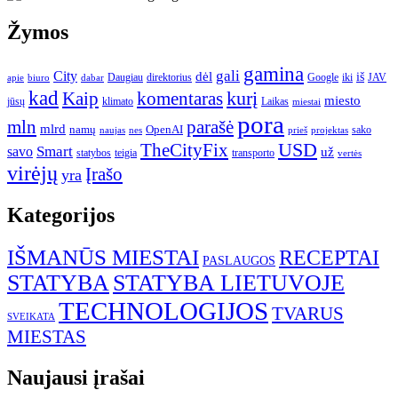
Žymos
gamina
gali
City
dėl
iš
Daugiau
direktorius
Google
iki
JAV
apie
biuro
dabar
kad
kurį
Kaip
komentaras
miesto
jūsų
klimato
Laikas
miestai
pora
mln
parašė
mlrd
namų
OpenAI
sako
projektas
naujas
nes
prieš
USD
TheCityFix
Smart
savo
už
statybos
teigia
transporto
vertės
virėjų
Įrašo
yra
Kategorijos
IŠMANŪS MIESTAI
RECEPTAI
PASLAUGOS
STATYBA
STATYBA LIETUVOJE
TECHNOLOGIJOS
TVARUS
SVEIKATA
MIESTAS
Naujausi įrašai