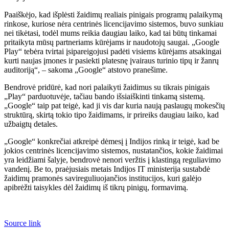
Paaiškėjo, kad išplėsti žaidimų realiais pinigais programų palaikymą
rinkose, kuriose nėra centrinės licencijavimo sistemos, buvo sunkiau
nei tikėtasi, todėl mums reikia daugiau laiko, kad tai būtų tinkamai
pritaikyta mūsų partneriams kūrėjams ir naudotojų saugai. „Google
Play“ tebėra tvirtai įsipareigojusi padėti visiems kūrėjams atsakingai
kurti naujas įmones ir pasiekti platesnę įvairaus turinio tipų ir žanrų
auditoriją“, – sakoma „Google“ atstovo pranešime.
Bendrovė pridūrė, kad nori palaikyti žaidimus su tikrais pinigais
„Play“ parduotuvėje, tačiau bando išsiaiškinti tinkamą sistemą.
„Google“ taip pat teigė, kad ji vis dar kuria naują paslaugų mokesčių
struktūrą, skirtą tokio tipo žaidimams, ir prireiks daugiau laiko, kad
užbaigtų detales.
„Google“ konkrečiai atkreipė dėmesį į Indijos rinką ir teigė, kad be
jokios centrinės licencijavimo sistemos, nustatančios, kokie žaidimai
yra leidžiami šalyje, bendrovė nenori veržtis į klastingą reguliavimo
vandenį. Be to, praėjusiais metais Indijos IT ministerija sustabdė
žaidimų pramonės savireguliuojančios institucijos, kuri galėjo
apibrėžti taisykles dėl žaidimų iš tikrų pinigų, formavimą.
Source link