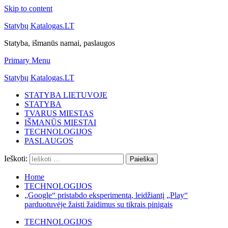
Skip to content
Statybų Katalogas.LT
Statyba, išmanūs namai, paslaugos
Primary Menu
Statybų Katalogas.LT
STATYBA LIETUVOJE
STATYBA
TVARUS MIESTAS
IŠMANŪS MIESTAI
TECHNOLOGIJOS
PASLAUGOS
Ieškoti:
Home
TECHNOLOGIJOS
„Google“ pristabdo eksperimentą, leidžiantį „Play“
parduotuvėje žaisti žaidimus su tikrais pinigais
TECHNOLOGIJOS