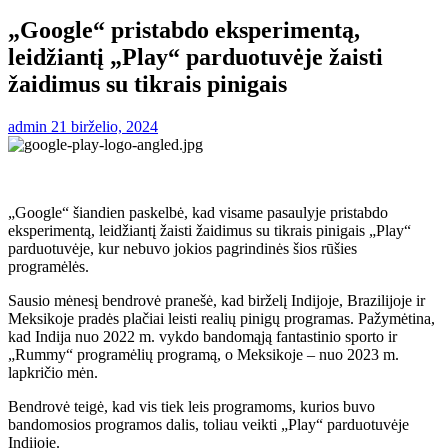
„Google“ pristabdo eksperimentą,
leidžiantį „Play“ parduotuvėje žaisti
žaidimus su tikrais pinigais
admin
21 birželio, 2024
„Google“ šiandien paskelbė, kad visame pasaulyje pristabdo
eksperimentą, leidžiantį žaisti žaidimus su tikrais pinigais „Play“
parduotuvėje, kur nebuvo jokios pagrindinės šios rūšies
programėlės.
Sausio mėnesį bendrovė pranešė, kad birželį Indijoje, Brazilijoje ir
Meksikoje pradės plačiai leisti realių pinigų programas. Pažymėtina,
kad Indija nuo 2022 m. vykdo bandomąją fantastinio sporto ir
„Rummy“ programėlių programą, o Meksikoje – nuo ​​2023 m.
lapkričio mėn.
Bendrovė teigė, kad vis tiek leis programoms, kurios buvo
bandomosios programos dalis, toliau veikti „Play“ parduotuvėje
Indijoje.