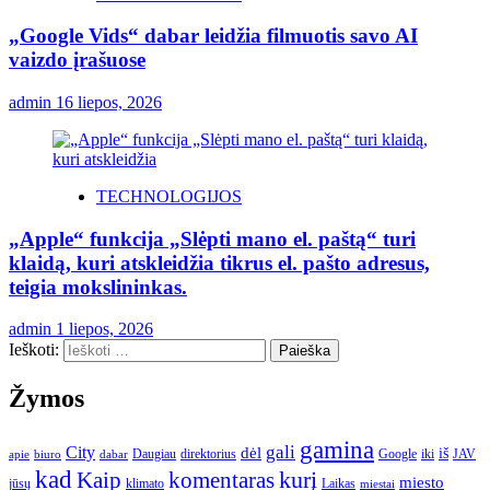
„Google Vids“ dabar leidžia filmuotis savo AI
vaizdo įrašuose
admin
16 liepos, 2026
TECHNOLOGIJOS
„Apple“ funkcija „Slėpti mano el. paštą“ turi
klaidą, kuri atskleidžia tikrus el. pašto adresus,
teigia mokslininkas.
admin
1 liepos, 2026
Ieškoti:
Žymos
gamina
gali
City
dėl
iš
Daugiau
direktorius
Google
iki
JAV
apie
biuro
dabar
kad
kurį
Kaip
komentaras
miesto
jūsų
klimato
Laikas
miestai