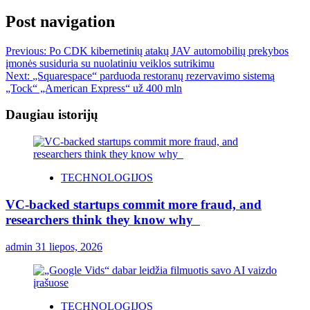
Post navigation
Previous:
Po CDK kibernetinių atakų JAV automobilių prekybos
įmonės susiduria su nuolatiniu veiklos sutrikimu
Next:
„Squarespace“ parduoda restoranų rezervavimo sistemą
„Tock“ „American Express“ už 400 mln
Daugiau istorijų
TECHNOLOGIJOS
VC-backed startups commit more fraud, and
researchers think they know why
admin
31 liepos, 2026
TECHNOLOGIJOS