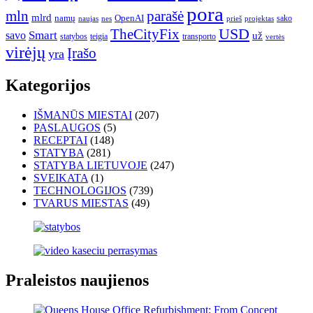
pora
mln
parašė
mlrd
namų
OpenAI
sako
projektas
naujas
nes
prieš
USD
TheCityFix
Smart
savo
už
statybos
teigia
transporto
vertės
virėjų
Įrašo
yra
Kategorijos
IŠMANŪS MIESTAI
(207)
PASLAUGOS
(5)
RECEPTAI
(148)
STATYBA
(281)
STATYBA LIETUVOJE
(247)
SVEIKATA
(1)
TECHNOLOGIJOS
(739)
TVARUS MIESTAS
(49)
Praleistos naujienos