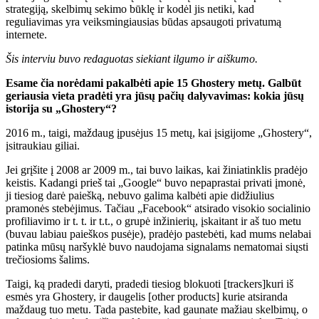
strategiją, skelbimų sekimo būklę ir kodėl jis netiki, kad
reguliavimas yra veiksmingiausias būdas apsaugoti privatumą
internete.
Šis interviu buvo redaguotas siekiant ilgumo ir aiškumo.
Esame čia norėdami pakalbėti apie 15 Ghostery metų. Galbūt
geriausia vieta pradėti yra jūsų pačių dalyvavimas: kokia jūsų
istorija su „Ghostery“?
2016 m., taigi, maždaug įpusėjus 15 metų, kai įsigijome „Ghostery“,
įsitraukiau giliai.
Jei grįšite į 2008 ar 2009 m., tai buvo laikas, kai žiniatinklis pradėjo
keistis. Kadangi prieš tai „Google“ buvo nepaprastai privati ​​įmonė,
ji tiesiog darė paiešką, nebuvo galima kalbėti apie didžiulius
pramonės stebėjimus. Tačiau „Facebook“ atsirado visokio socialinio
profiliavimo ir t. t. ir t.t., o grupė inžinierių, įskaitant ir aš tuo metu
(buvau labiau paieškos pusėje), pradėjo pastebėti, kad mums nelabai
patinka mūsų naršyklė buvo naudojama signalams nematomai siųsti
trečiosioms šalims.
Taigi, ką pradedi daryti, pradedi tiesiog blokuoti [trackers]kuri iš
esmės yra Ghostery, ir daugelis [other products] kurie atsiranda
maždaug tuo metu. Tada pastebite, kad gaunate mažiau skelbimų, o