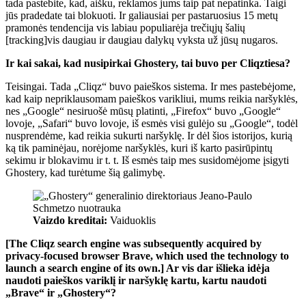
tada pastebite, kad, aišku, reklamos jums taip pat nepatinka. Taigi
jūs pradedate tai blokuoti. Ir galiausiai per pastaruosius 15 metų
pramonės tendencija vis labiau populiarėja trečiųjų šalių
[tracking]vis daugiau ir daugiau dalykų vyksta už jūsų nugaros.
Ir kai sakai, kad nusipirkai Ghostery,
tai buvo per Cliqz
tiesa?
Teisingai. Tada „Cliqz“ buvo paieškos sistema. Ir mes pastebėjome,
kad kaip nepriklausomam paieškos varikliui, mums reikia naršyklės,
nes „Google“ nesiruošė mūsų platinti, „Firefox“ buvo „Google“
lovoje, „Safari“ buvo lovoje, iš esmės visi gulėjo su „Google“, todėl
nusprendėme, kad reikia sukurti naršyklę. Ir dėl šios istorijos, kurią
ką tik paminėjau, norėjome naršyklės, kuri iš karto pasirūpintų
sekimu ir blokavimu ir t. t. Iš esmės taip mes susidomėjome įsigyti
Ghostery, kad turėtume šią galimybę.
Vaizdo kreditai:
Vaiduoklis
[The Cliqz search engine was subsequently acquired by
privacy-focused browser Brave, which used the technology to
launch a search engine of its own
.] Ar vis dar išlieka idėja
naudoti paieškos variklį ir naršyklę kartu, kartu naudoti
„Brave“ ir „Ghostery“?