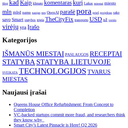
kad
kurį
Kaip
komentaras
miesto
jūsų
klimato
Laikas
miestai
pora
mln
parašė
mlrd
namų
OpenAI
sako
projektas
naujas
nes
prieš
USD
TheCityFix
Smart
savo
už
statybos
teigia
transporto
vertės
virėjų
Įrašo
yra
Kategorijos
IŠMANŪS MIESTAI
RECEPTAI
PASLAUGOS
STATYBA
STATYBA LIETUVOJE
TECHNOLOGIJOS
TVARUS
SVEIKATA
MIESTAS
Naujausi įrašai
Queens House Office Refurbishment: From Concept to
Completion
VC-backed startups commit more fraud, and researchers think
they know why
Smart City’s Latest Pinnacle is Here! Q2 2026