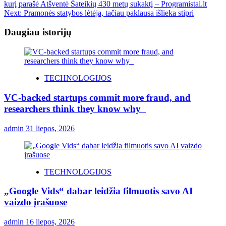
kurį parašė Atšventė Šateikių 430 metų sukaktį – Programistai.lt
Next:
Pramonės statybos lėtėja, tačiau paklausa išlieka stipri
Daugiau istorijų
TECHNOLOGIJOS
VC-backed startups commit more fraud, and
researchers think they know why
admin
31 liepos, 2026
TECHNOLOGIJOS
„Google Vids“ dabar leidžia filmuotis savo AI
vaizdo įrašuose
admin
16 liepos, 2026