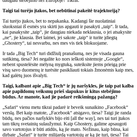
daugiau stebėjimo nei Europoje? Tikrai.
Taigi tai turėjo įtakos, bet nebūtinai pakeitė trajektoriją?
Tai turėjo įtakos, bet to nepakanka. Kadangi šie nuolatiniai
sluoksniai iš esmės yra skirti jus apgauti ir pasakyti „taip“. Ir tada,
kai pasakysite „taip“, jie daugiau niekada neklausia, o jei atsakysite
„ne“, jie klausia. Bet laimei, jei sakote „taip“ ir turite įdiegtą
„Ghostery“, tai nesvarbu, nes mes vis tiek blokuojame.
Ir tada „Big Tech“ turi didžiulį pranašumą, nes jie visada gauna
sutikimą, tiesa? Jei negalite ko nors ieškoti sistemoje „Google“,
nebent spustelėsite mėlyną mygtuką, suteiksite jiems prieigą prie
visų savo duomenų ir turėsite pasikliauti tokiais žmonėmis kaip mes,
kad galėtų juos išvalyti.
Taigi, kalbant apie „Big Tech“ ir jų naršykles, jie taip pat kalba
apie papildomų veiksmų prieš slapukus ir kitus stebėjimo
būdus. Ar manote, kad jie padarė reikšmingą pažangą?
„Safari“ vienu metu tikrai padarė ir beveik sunaikino „Facebook“
verslą. Bet kaip matote, „Facebook“ atsigavo, tiesa? Taigi jie randa
būdų, nes pačios naršyklės bijo eiti [all the way], nes tai turi įtakos
tam tikrų svetainių sulaužymui. Kaip Ghostery, galime apsaugoti
savo vartotojus ir būti atidūs, ką jie mato. Nežinau, kaip būna, kai
dirbate „Safari“ ir turite milijardą vartotojų ar ką jie turi, tiesa? Tai