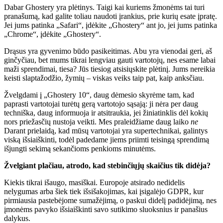
Dabar Ghostery yra plėtinys. Taigi kai kuriems žmonėms tai turi
pranašumą, kad galite toliau naudoti įrankius, prie kurių esate įpratę.
Jei jums patinka „Safari“, įdėkite „Ghostery“ ant jo, jei jums patinka
„Chrome“, įdėkite „Ghostery“.
Drąsus yra gyvenimo būdo pasikeitimas. Abu yra vienodai geri, aš
ginčyčiau, bet mums tikrai lengviau gauti vartotojų, nes esame labai
maži sprendimai, tiesa? Jūs tiesiog atsisiųskite plėtinį. Jums nereikia
keisti slaptažodžio, žymių – viskas veiks taip pat, kaip anksčiau.
Žvelgdami į „Ghostery 10“, daug dėmesio skyrėme tam, kad
paprasti vartotojai turėtų gerą vartotojo sąsają: ji nėra per daug
techniška, daug informuoja ir atsitraukia, jei žiniatinklis dėl kokių
nors priežasčių nustoja veikti. Mes praleidžiame daug laiko
ne
Darant prielaidą, kad mūsų vartotojai yra supertechnikai, galintys
viską išsiaiškinti, todėl padedame jiems priimti teisingą sprendimą
išjungti sekimą sekančioms penkioms minutėms.
Žvelgiant plačiau, atrodo, kad stebinčiųjų skaičius tik didėja?
Kiekis tikrai išaugo, masiškai. Europoje atsirado nedidelis
nelygumas arba šiek tiek išsišakojimas, kai įsigalėjo GDPR, kur
pirmiausia pastebėjome sumažėjimą, o paskui didelį padidėjimą, nes
įmonėms pavyko išsiaiškinti savo sutikimo sluoksnius ir panašius
dalykus.