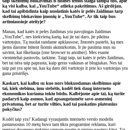
taip skelbimų blokavimas iš nišinės temos staiga tampa tuo, apie
ką visi kalba,
kai „YouTube“ atlieka pakeitimus
. Aš girdėjau,
kad tai apibūdinta kaip nuolatinis katės ir pelės žaidimas tarp
skelbimų blokavimo įmonių ir „YouTube“. Ar tik taip bus
artimiausioje ateityje?
Manau, kad katės ir pelės žaidimas yra pavojingas žaidimas
„YouTube“, nes kiekvieną kartą, kai jie tai daro, jie piktina
vartotojus. Tą nuolat randame apklausose, žmonės pastebi, ką mes
jiems darome būtent šiomis akimirkomis. Ir jie pasiima mus su
savimi, kai iškeliauja [one browser to another]. Mes esame
vieninteliai pastovūs, tarkime. Taigi taip, tai katės ir pelės žaidimas,
bet tai nėra taip paprasta, kaip geras vaikinas ar blogiukas. Nes tai
taip pat yra apie tai, kas ką daro dėl vartotojo ir prie ko vartotojas yra
gana prisirišęs.
Kaskart, kai kalbu su kuo nors blokuodamas skelbimus apie
tai, kiek stebima, imu stebėtis, kodėl tiek daug interneto
ekonomikos kuriama tokiu būdu. Kalbėjome apie tai, ką turite
padaryti kaip asmuo, kad apsaugotumėte savo asmeninį
privatumą, bet ar turite vilties, kad tai paskatins platesnius
pokyčius?
Kodėl taip yra? Kadangi vyraujantis interneto verslo modelis
pastaruosius 10 metų buvo tam tikra programinė reklama, kuri
remiasi duomenų rinkimu vienoje pusėje ir pinigų gavimu kitur. Tai