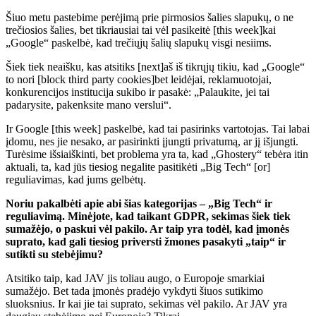
Šiuo metu pastebime perėjimą prie pirmosios šalies slapukų, o ne
trečiosios šalies, bet tikriausiai tai vėl pasikeitė [this week]kai
„Google“ paskelbė, kad trečiųjų šalių slapukų visgi nesiims.
Šiek tiek neaišku, kas atsitiks [next]aš iš tikrųjų tikiu, kad „Google“
to nori [block third party cookies]bet leidėjai, reklamuotojai,
konkurencijos institucija sukibo ir pasakė: „Palaukite, jei tai
padarysite, pakenksite mano verslui“.
Ir Google [this week] paskelbė, kad tai pasirinks vartotojas. Tai labai
įdomu, nes jie nesako, ar pasirinkti įjungti privatumą, ar jį išjungti.
Turėsime išsiaiškinti, bet problema yra ta, kad „Ghostery“ tebėra itin
aktuali, ta, kad jūs tiesiog negalite pasitikėti „Big Tech“ [or]
reguliavimas, kad jums gelbėtų.
Noriu pakalbėti apie abi šias kategorijas – „Big Tech“ ir
reguliavimą. Minėjote, kad taikant GDPR, sekimas šiek tiek
sumažėjo, o paskui vėl pakilo. Ar taip yra todėl, kad įmonės
suprato, kad gali tiesiog priversti žmones pasakyti „taip“ ir
sutikti su stebėjimu?
Atsitiko taip, kad JAV jis toliau augo, o Europoje smarkiai
sumažėjo. Bet tada įmonės pradėjo vykdyti šiuos sutikimo
sluoksnius. Ir kai jie tai suprato, sekimas vėl pakilo. Ar JAV yra