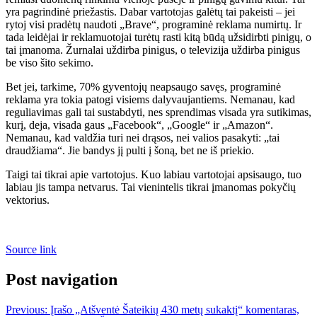
yra pagrindinė priežastis. Dabar vartotojas galėtų tai pakeisti – jei
rytoj visi pradėtų naudoti „Brave“, programinė reklama numirtų. Ir
tada leidėjai ir reklamuotojai turėtų rasti kitą būdą užsidirbti pinigų, o
tai įmanoma. Žurnalai uždirba pinigus, o televizija uždirba pinigus
be viso šito sekimo.
Bet jei, tarkime, 70% gyventojų neapsaugo savęs, programinė
reklama yra tokia patogi visiems dalyvaujantiems. Nemanau, kad
reguliavimas gali tai sustabdyti, nes sprendimas visada yra sutikimas,
kurį, deja, visada gaus „Facebook“, „Google“ ir „Amazon“.
Nemanau, kad valdžia turi nei drąsos, nei valios pasakyti: „tai
draudžiama“. Jie bandys jį pulti į šoną, bet ne iš priekio.
Taigi tai tikrai apie vartotojus. Kuo labiau vartotojai apsisaugo, tuo
labiau jis tampa netvarus. Tai vienintelis tikrai įmanomas pokyčių
vektorius.
Source link
Post navigation
Previous:
Įrašo „Atšventė Šateikių 430 metų sukaktį“ komentaras,