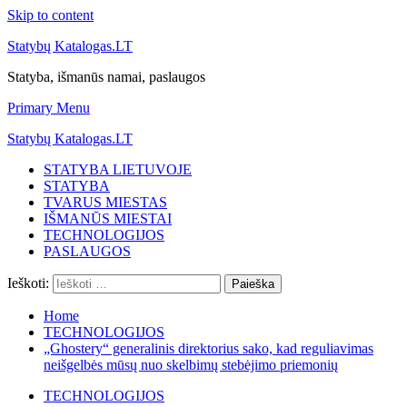
Skip to content
Statybų Katalogas.LT
Statyba, išmanūs namai, paslaugos
Primary Menu
Statybų Katalogas.LT
STATYBA LIETUVOJE
STATYBA
TVARUS MIESTAS
IŠMANŪS MIESTAI
TECHNOLOGIJOS
PASLAUGOS
Ieškoti:
Home
TECHNOLOGIJOS
„Ghostery“ generalinis direktorius sako, kad reguliavimas
neišgelbės mūsų nuo skelbimų stebėjimo priemonių
TECHNOLOGIJOS