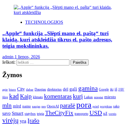
TECHNOLOGIJOS
„Apple“ funkcija „Slėpti mano el. paštą“ turi
klaidą, kuri atskleidžia tikrus el. pašto adresus,
teigia mokslininkas.
admin
1 liepos, 2026
Ieškoti:
Žymos
gamina
gali
City
dėl
iš
Daugiau
direktorius
Google
iki
JAV
apie
biuro
dabar
kad
kurį
Kaip
komentaras
miesto
jūsų
klimato
Laikas
miestai
pora
mln
parašė
mlrd
namų
OpenAI
sako
projektas
naujas
nes
prieš
USD
TheCityFix
Smart
savo
už
statybos
teigia
transporto
vertės
virėjų
Įrašo
yra