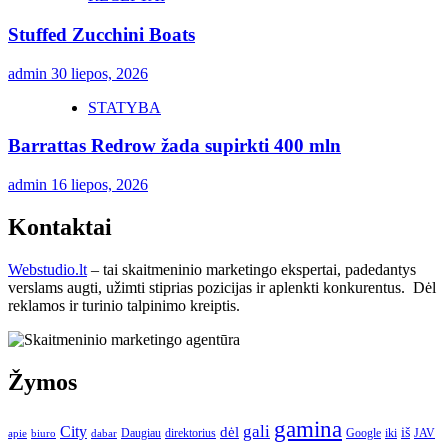
Stuffed Zucchini Boats
admin
30 liepos, 2026
STATYBA
Barrattas Redrow žada supirkti 400 mln
admin
16 liepos, 2026
Kontaktai
Webstudio.lt
– tai skaitmeninio marketingo ekspertai, padedantys
verslams augti, užimti stiprias pozicijas ir aplenkti konkurentus. Dėl
reklamos ir turinio talpinimo kreiptis.
Žymos
gamina
gali
City
dėl
iš
Daugiau
direktorius
Google
iki
JAV
apie
biuro
dabar