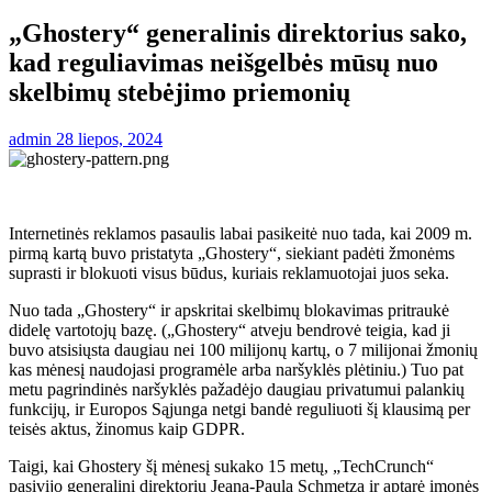
„Ghostery“ generalinis direktorius sako,
kad reguliavimas neišgelbės mūsų nuo
skelbimų stebėjimo priemonių
admin
28 liepos, 2024
Internetinės reklamos pasaulis labai pasikeitė nuo tada, kai 2009 m.
pirmą kartą buvo pristatyta „Ghostery“, siekiant padėti žmonėms
suprasti ir blokuoti visus būdus, kuriais reklamuotojai juos seka.
Nuo tada „Ghostery“ ir apskritai skelbimų blokavimas pritraukė
didelę vartotojų bazę. („Ghostery“ atveju bendrovė teigia, kad ji
buvo atsisiųsta daugiau nei 100 milijonų kartų, o 7 milijonai žmonių
kas mėnesį naudojasi programėle arba naršyklės plėtiniu.) Tuo pat
metu pagrindinės naršyklės pažadėjo daugiau privatumui palankių
funkcijų, ir Europos Sąjunga netgi bandė reguliuoti šį klausimą per
teisės aktus, žinomus kaip GDPR.
Taigi, kai Ghostery šį mėnesį sukako 15 metų, „TechCrunch“
pasivijo generalinį direktorių Jeaną-Paulą Schmetzą ir aptarė įmonės