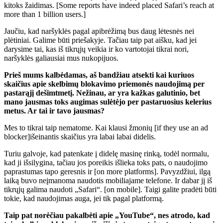
kitoks žaidimas. [Some reports have indeed placed Safari’s reach at
more than 1 billion users.]
Jaučiu, kad naršyklės pagal apibrėžimą bus daug lėtesnės nei
plėtiniai. Galime būti priešakyje. Tačiau taip pat aišku, kad jei
darysime tai, kas iš tikrųjų veikia ir ko vartotojai tikrai nori,
naršyklės galiausiai mus nukopijuos.
Prieš mums kalbėdamas, aš bandžiau atsekti kai kuriuos
skaičius apie skelbimų blokavimo priemonės naudojimą per
pastarąjį dešimtmetį. Nežinau, ar yra kažkas galutinio, bet
mano jausmas toks
augimas sulėtėjo
per pastaruosius kelerius
metus. Ar tai ir tavo jausmas?
Mes to tikrai taip nematome. Kai klausi žmonių [if they use an ad
blocker]išeinantis skaičius yra labai labai didelis.
Turiu galvoje, kad patenkate į didelę masinę rinką, todėl normalu,
kad ji išsilygina, tačiau jos poreikis išlieka toks pats, o naudojimo
paprastumas tapo geresnis ir [on more platforms]. Pavyzdžiui, ilgą
laiką buvo neįmanoma naudotis mobiliajame telefone. Ir dabar jį iš
tikrųjų galima naudoti „Safari“. [on mobile]. Taigi galite pradėti būti
tokie, kad naudojimas auga, jei tik pagal platformą.
Taip pat norėčiau pakalbėti apie „YouTube“, nes atrodo, kad