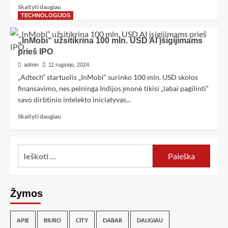
Skaityti daugiau
TECHNOLOGIJOS
„InMobi“ užsitikrina 100 mln. USD AI įsigijimams
prieš IPO
admin
11 rugsėjo, 2024
„Adtech“ startuolis „InMobi“ surinko 100 mln. USD skolos
finansavimo, nes pelninga Indijos įmonė tikisi „labai pagilinti“
savo dirbtinio intelekto iniciatyvas...
Skaityti daugiau
Žymos
APIE
BIURO
CITY
DABAR
DAUGIAU