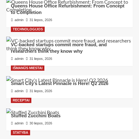
Queens House Office Refurbishment: From Concept
to Completion
admin
31 liepos, 2026
TECHNOLOGIJOS
VC-backed startups commit more fraud, and
researchers think they know why
admin
31 liepos, 2026
IŠMANŪS MIESTAI
Smart City’s Latest Pinnacle is Here! Q2 2026
admin
31 liepos, 2026
RECEPTAI
Stuffed Zucchini Boats
admin
30 liepos, 2026
STATYBA