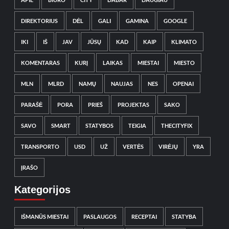
DIREKTORIUS
DĖL
GALI
GAMINA
GOOGLE
IKI
IŠ
JAV
JŪSŲ
KAD
KAIP
KLIMATO
KOMENTARAS
KURĮ
LAIKAS
MIESTAI
MIESTO
MLN
MLRD
NAMŲ
NAUJAS
NES
OPENAI
PARAŠĖ
PORA
PRIEŠ
PROJEKTAS
SAKO
SAVO
SMART
STATYBOS
TEIGIA
THECITYFIX
TRANSPORTO
USD
UŽ
VERTĖS
VIRĖJŲ
YRA
ĮRAŠO
Kategorijos
IŠMANŪS MIESTAI
PASLAUGOS
RECEPTAI
STATYBA