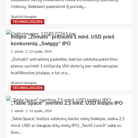
rinkinių. Siekdami patenkinti šį poreikį,...
Skaityti daugiau
TECHNOLOGIJOS
Indijos „Zomato“ pritrauks 1 mlrd. USD prieš
konkurentą „Swiggy“ IPO
admin
22 spalio, 2024
„Zomato“ antradienį paskelbė, kad jos valdyba patvirtino
planus surinkti 1 milijardą JAV dolerių per vadinamąsias
kvalifikuotas įstaigas, o tai yra...
Skaityti daugiau
TECHNOLOGIJOS
„Table Space“ įvertino 2,5 mlrd. USD Indijos IPO
admin
14 spalio, 2024
„Table Space“, Indijos valdomų darbo vietų tiekėjas, siekia 2,5
mlrd. USD ar daugiau kitų metų IPO, „TechCrunch“ sakė su
šiuo...