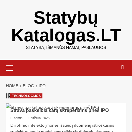
Statybų
Katalogas.LT
STATYBA, IŠMANŪS NAMAI, PASLAUGOS
HOME
BLOG
IPO
IPO
TECHNOLOGIJOS
Strava paskelbia karą skreperiams prieš IPO
admin
1 birželio, 2026
Dirbtinio intelekto įmonės išaugo į duomenų ištroškusius
subjektus, nes jų modeliams reikia vis didesnių duomenų