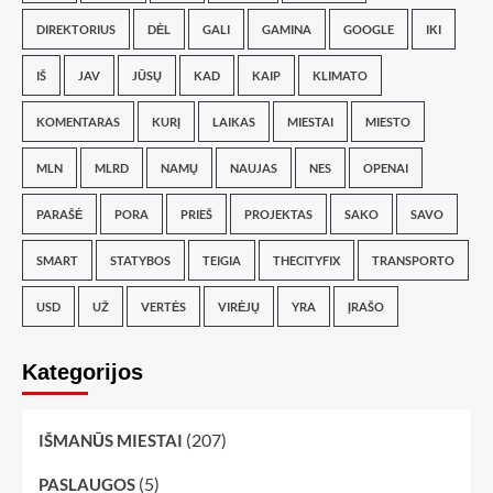
DIREKTORIUS
DĖL
GALI
GAMINA
GOOGLE
IKI
IŠ
JAV
JŪSŲ
KAD
KAIP
KLIMATO
KOMENTARAS
KURĮ
LAIKAS
MIESTAI
MIESTO
MLN
MLRD
NAMŲ
NAUJAS
NES
OPENAI
PARAŠĖ
PORA
PRIEŠ
PROJEKTAS
SAKO
SAVO
SMART
STATYBOS
TEIGIA
THECITYFIX
TRANSPORTO
USD
UŽ
VERTĖS
VIRĖJŲ
YRA
ĮRAŠO
Kategorijos
(207)
IŠMANŪS MIESTAI
(5)
PASLAUGOS