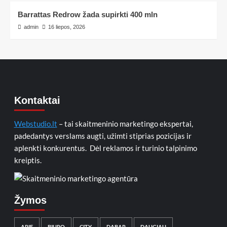
Barrattas Redrow žada supirkti 400 mln
admin
16 liepos, 2026
Kontaktai
Webstudio.lt
– tai skaitmeninio marketingo ekspertai,
padedantys verslams augti, užimti stiprias pozicijas ir
aplenkti konkurentus. Dėl reklamos ir turinio talpinimo
kreiptis.
Žymos
APIE
BIURO
CITY
DABAR
DAUGIAU