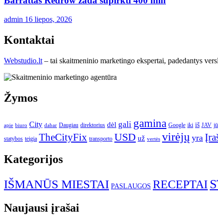
Barrattas Redrow žada supirkti 400 mln
admin
16 liepos, 2026
Kontaktai
Webstudio.lt
– tai skaitmeninio marketingo ekspertai, padedantys versla
Žymos
gamina
gali
City
dėl
iš
Daugiau
direktorius
Google
iki
JAV
j
apie
biuro
dabar
virėjų
USD
Įra
TheCityFix
yra
už
statybos
teigia
transporto
vertės
Kategorijos
IŠMANŪS MIESTAI
S
RECEPTAI
PASLAUGOS
Naujausi įrašai