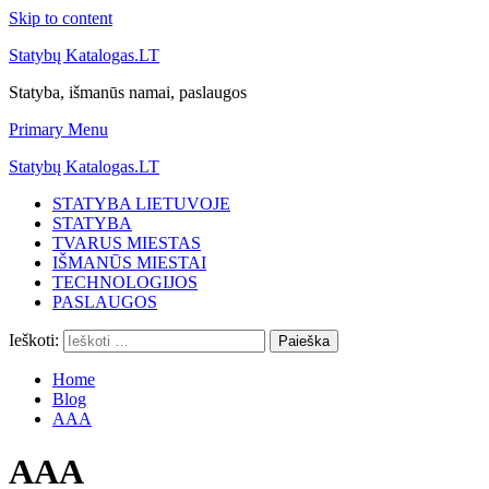
Skip to content
Statybų Katalogas.LT
Statyba, išmanūs namai, paslaugos
Primary Menu
Statybų Katalogas.LT
STATYBA LIETUVOJE
STATYBA
TVARUS MIESTAS
IŠMANŪS MIESTAI
TECHNOLOGIJOS
PASLAUGOS
Ieškoti:
Home
Blog
AAA
AAA