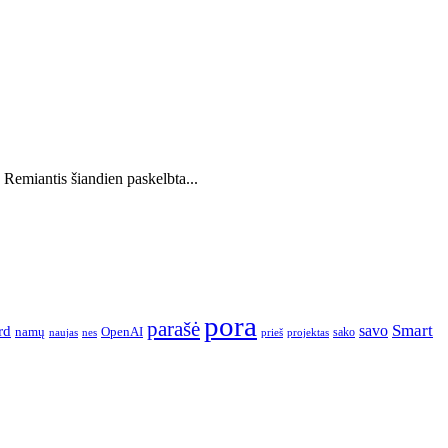
 Remiantis šiandien paskelbta...
pora
parašė
Smart
savo
rd
namų
OpenAI
sako
projektas
naujas
nes
prieš