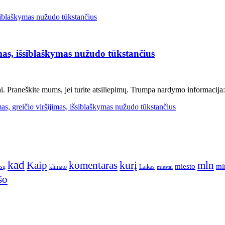
imas, išsiblaškymas nužudo tūkstančius
i. Praneškite mums, jei turite atsiliepimų. Trumpa nardymo informacija:
, greičio viršijimas, išsiblaškymas nužudo tūkstančius
kad
kurį
Kaip
komentaras
mln
miesto
ml
ūsų
klimato
Laikas
miestai
šo