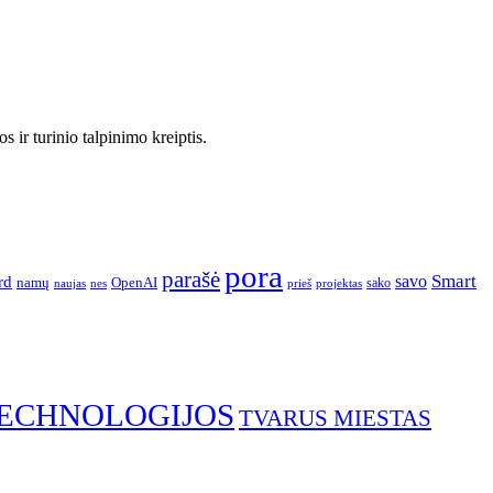
 ir turinio talpinimo kreiptis.
pora
parašė
Smart
savo
rd
namų
OpenAI
sako
projektas
naujas
nes
prieš
ECHNOLOGIJOS
TVARUS MIESTAS