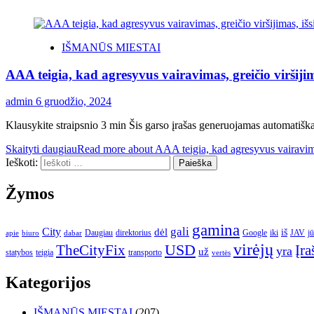
IŠMANŪS MIESTAI
AAA teigia, kad agresyvus vairavimas, greičio viršij
admin
6 gruodžio, 2024
Klausykite straipsnio 3 min Šis garso įrašas generuojamas automatiška
Skaityti daugiau
Read more about AAA teigia, kad agresyvus vairavimas
Ieškoti:
Žymos
gamina
gali
City
dėl
iš
Daugiau
direktorius
Google
iki
JAV
j
apie
biuro
dabar
virėjų
USD
Įra
TheCityFix
yra
už
statybos
teigia
transporto
vertės
Kategorijos
IŠMANŪS MIESTAI
(207)