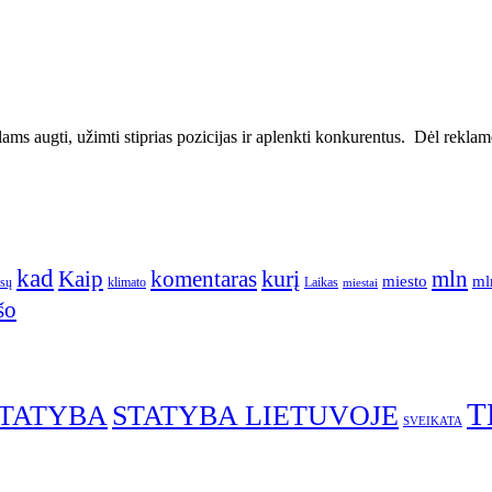
ms augti, užimti stiprias pozicijas ir aplenkti konkurentus. Dėl reklamos
kad
kurį
Kaip
komentaras
mln
miesto
ml
ūsų
klimato
Laikas
miestai
šo
T
TATYBA
STATYBA LIETUVOJE
SVEIKATA