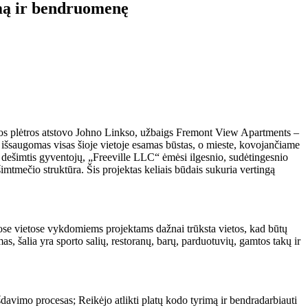
umą ir bendruomenę
os plėtros atstovo Johno Linkso, užbaigs Fremont View Apartments –
šsaugomas visas šioje vietoje esamas būstas, o mieste, kovojančiame
 dešimtis gyventojų, „Freeville LLC“ ėmėsi ilgesnio, sudėtingesnio
šimtmečio struktūra. Šis projektas keliais būdais sukuria vertingą
ose vietose vykdomiems projektams dažnai trūksta vietos, kad būtų
, šalia yra sporto salių, restoranų, barų, parduotuvių, gamtos takų ir
avimo procesas; Reikėjo atlikti platų kodo tyrimą ir bendradarbiauti