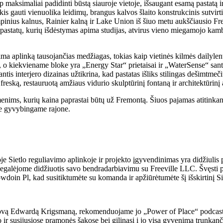
p maksimaliai padidinti būstą siauroje vietoje, išsaugant esamą pastatą 
reikis gauti vienuolika leidimų, brangus kalvos šlaito konstrukcinis sutvi
pinius kalnus, Rainier kalną ir Lake Union iš šiuo metu aukščiausio Fre
 pastatų, kurių išdėstymas apima studijas, atvirus vieno miegamojo ka
ma aplinką tausojančias medžiagas, tokias kaip vietinės kilmės dailylent
, o kiekviename bloke yra „Energy Star“ prietaisai ir „WaterSense“ sant
 interjero dizainas užtikrina, kad pastatas išliks stilingas dešimtmečius
 freską, restauruotą amžiaus vidurio skulptūrinį fontaną ir architektūrinį
ims, kurių kaina paprastai būtų už Fremontą. Šiuos pajamas atitinkančiu
ame gyvybingame rajone.
 Sietlo reguliavimo aplinkoje ir projekto įgyvendinimas yra didžiulis pa
 negalėjome didžiuotis savo bendradarbiavimu su Freeville LLC. Švęsti p
doin Pl, kad susitiktumėte su komanda ir apžiūrėtumėte šį išskirtinį Si
ovą Edwardą Krigsmaną, rekomenduojame jo „Power of Place“ podcast'ą,
ir susijusiose pramonės šakose bei gilinasi į jo visą gyvenimą trunkanč