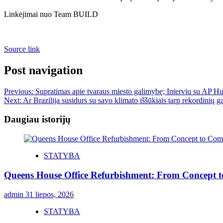
Linkėjimai nuo Team BUILD
Source link
Post navigation
Previous:
Supratimas apie tvaraus miesto galimybę; Interviu su AP Hur
Next:
Ar Brazilija susidurs su savo klimato iššūkiais tarp rekordinių g
Daugiau istorijų
STATYBA
Queens House Office Refurbishment: From Concept 
admin
31 liepos, 2026
STATYBA