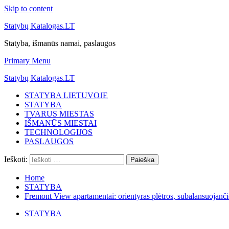
Skip to content
Statybų Katalogas.LT
Statyba, išmanūs namai, paslaugos
Primary Menu
Statybų Katalogas.LT
STATYBA LIETUVOJE
STATYBA
TVARUS MIESTAS
IŠMANŪS MIESTAI
TECHNOLOGIJOS
PASLAUGOS
Ieškoti:
Home
STATYBA
Fremont View apartamentai: orientyras plėtros, subalansuojanč
STATYBA