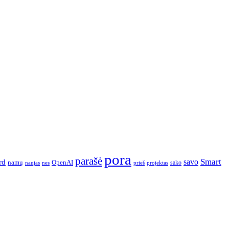
pora
parašė
Smart
savo
rd
namų
OpenAI
sako
projektas
naujas
nes
prieš