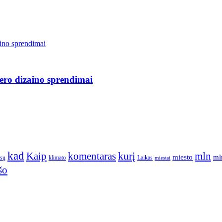
jero dizaino sprendimai
kad
kurį
Kaip
komentaras
mln
miesto
ml
ūsų
klimato
Laikas
miestai
šo