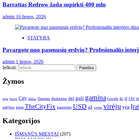
Barrattas Redrow žada supirkti 400 mln
admin
16 liepos, 2026
STATYBA
Pavargote nuo pasenusių erdvių? Profesionalūs inter
admin
1 liepos, 2026
Ieškoti:
Žymos
gamina
gali
City
dėl
iš
Daugiau
direktorius
Google
iki
JAV
j
apie
biuro
dabar
virėjų
USD
Įra
TheCityFix
yra
už
statybos
teigia
transporto
vertės
Kategorijos
IŠMANŪS MIESTAI
(207)