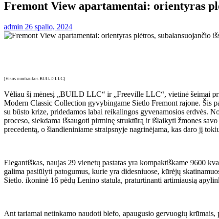
Fremont View apartamentai: orientyras pl
admin
26 spalio, 2024
(Visos nuotraukos BUILD LLC)
Vėliau šį mėnesį „BUILD LLC“ ir „Freeville LLC“, vietinė šeimai pr
Modern Classic Collection gyvybingame Sietlo Fremont rajone. Šis pa
su būsto krize, pridedamos labai reikalingos gyvenamosios erdvės. No
proceso, siekdama išsaugoti pirminę struktūrą ir išlaikyti žmones savo 
precedentą, o šiandieniniame straipsnyje nagrinėjama, kas daro jį toki
Elegantiškas, naujas 29 vienetų pastatas yra kompaktiškame 9600 kva
galima pasiūlyti patogumus, kurie yra didesniuose, kūrėjų skatinamuose
Sietlo. ikoninė 16 pėdų Lenino statula, praturtinanti artimiausią apylin
Ant tariamai netinkamo naudoti blefo, apaugusio gervuogių krūmais, pa