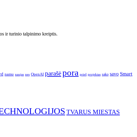
 ir turinio talpinimo kreiptis.
pora
parašė
Smart
savo
rd
namų
OpenAI
sako
projektas
naujas
nes
prieš
ECHNOLOGIJOS
TVARUS MIESTAS