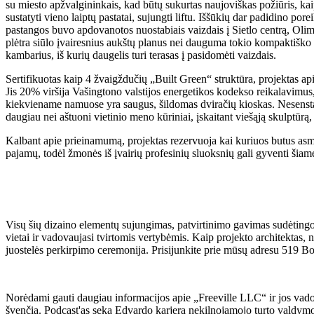
su miesto apžvalgininkais, kad būtų sukurtas naujoviškas požiūris, kai
sustatyti vieno laiptų pastatai, sujungti liftu. Iššūkių dar padidino po
pastangos buvo apdovanotos nuostabiais vaizdais į Sietlo centrą, Olim
plėtra siūlo įvairesnius aukštų planus nei dauguma tokio kompaktiško
kambarius, iš kurių daugelis turi terasas į pasidomėti vaizdais.
Sertifikuotas kaip 4 žvaigždučių „Built Green“ struktūra, projektas api
Jis 20% viršija Vašingtono valstijos energetikos kodekso reikalavimus
kiekviename namuose yra saugus, šildomas dviračių kioskas. Nesenstantis
daugiau nei aštuoni vietinio meno kūriniai, įskaitant viešąją skulptūrą,
Kalbant apie prieinamumą, projektas rezervuoja kai kuriuos butus asmen
pajamų, todėl žmonės iš įvairių profesinių sluoksnių gali gyventi ši
Visų šių dizaino elementų sujungimas, patvirtinimo gavimas sudėtingoje
vietai ir vadovaujasi tvirtomis vertybėmis. Kaip projekto architektas,
juostelės perkirpimo ceremonija. Prisijunkite prie mūsų adresu 519 Bow
Norėdami gauti daugiau informacijos apie „Freeville LLC“ ir jos vad
švenčia. Podcast'as seka Edvardo karjerą nekilnojamojo turto valdymo 