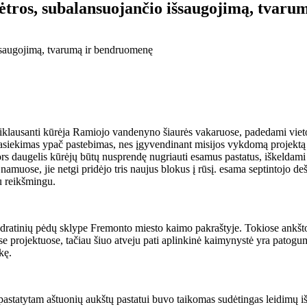
ėtros, subalansuojančio išsaugojimą, tvar
iklausanti kūrėja Ramiojo vandenyno šiaurės vakaruose, padedami viet
siekimas ypač pastebimas, nes įgyvendinant misijos vykdomą projektą i
rs daugelis kūrėjų būtų nusprendę nugriauti esamus pastatus, iškeldami
namuose, jie netgi pridėjo tris naujus blokus į rūsį. esama septintojo de
u reikšmingu.
dratinių pėdų sklype Fremonto miesto kaimo pakraštyje. Tokiose ankšt
 projektuose, tačiau šiuo atveju pati aplinkinė kaimynystė yra patogumas
kę.
statytam aštuonių aukštų pastatui buvo taikomas sudėtingas leidimų išd