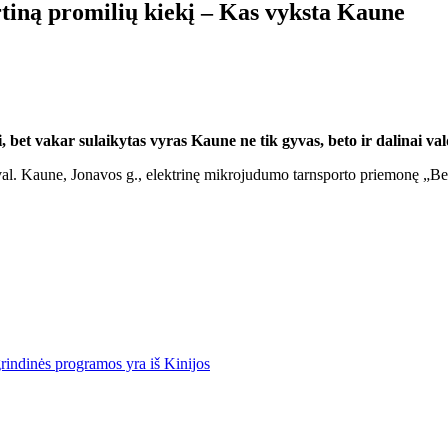
tiną promilių kiekį – Kas vyksta Kaune
, bet vakar sulaikytas vyras Kaune ne tik gyvas, beto ir dalinai val
val. Kaune, Jonavos g., elektrinę mikrojudumo tarnsporto priemonę „Bea
rindinės programos yra iš Kinijos