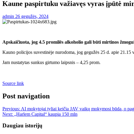
Kaune paspirtuku važiavęs vyras įpūtė mir
admin
26 gegužės, 2024
Apskaičiuota, jog 4.5 promilės alkoholio gali būti mirtinos žmogui
Kauno policijos suvestinėje nurodoma, jog gegužės 25 d. apie 21.15 
Jam nustatytas sunkus girtumo laipsnis – 4,25 prom.
Source link
Post navigation
Previous:
AI mokytojai tyliai keičia JAV vaikų mokymosi būdą, o pag
Next:
„Harlem Capital“ kaupia 150 mln
Daugiau istorijų