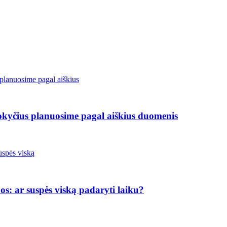
pokyčius planuosime pagal aiškius duomenis
os: ar suspės viską padaryti laiku?