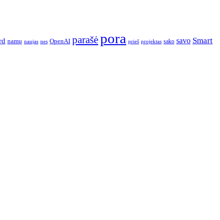
pora
parašė
Smart
savo
rd
namų
OpenAI
sako
projektas
naujas
nes
prieš