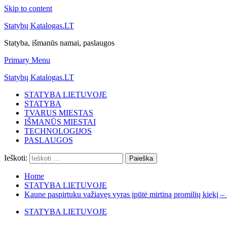
Skip to content
Statybų Katalogas.LT
Statyba, išmanūs namai, paslaugos
Primary Menu
Statybų Katalogas.LT
STATYBA LIETUVOJE
STATYBA
TVARUS MIESTAS
IŠMANŪS MIESTAI
TECHNOLOGIJOS
PASLAUGOS
Ieškoti:
Home
STATYBA LIETUVOJE
Kaune paspirtuku važiavęs vyras įpūtė mirtiną promilių kiekį 
STATYBA LIETUVOJE