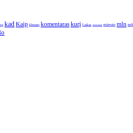
kad
kurį
Kaip
komentaras
mln
miesto
ml
ūsų
klimato
Laikas
miestai
šo