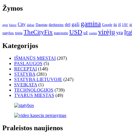
Žymos
gamina
gali
City
dėl
iš
Daugiau
direktorius
Google
iki
JAV
j
apie
biuro
dabar
virėjų
USD
Įra
TheCityFix
yra
už
statybos
teigia
transporto
vertės
Kategorijos
IŠMANŪS MIESTAI
(207)
PASLAUGOS
(5)
RECEPTAI
(148)
STATYBA
(281)
STATYBA LIETUVOJE
(247)
SVEIKATA
(1)
TECHNOLOGIJOS
(739)
TVARUS MIESTAS
(49)
Praleistos naujienos