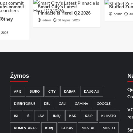
tups commit
Smart City’s Latest
Stuffed Zuc
Pinnacle is Here! Q2 2026
admin
30
k they
admin
31 liepos, 2026
, 2026
Žymos
Na
Qu
APIE
BIURO
CITY
DABAR
DAUGIAU
Co
DIREKTORIUS
DĖL
GALI
GAMINA
GOOGLE
VC
IKI
IŠ
JAV
JŪSŲ
KAD
KAIP
KLIMATO
re
KOMENTARAS
KURĮ
LAIKAS
MIESTAI
MIESTO
Sm