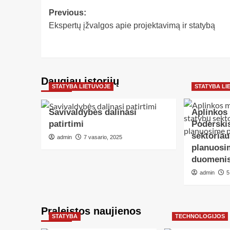
Previous:
Ekspertų įžvalgos apie projektavimą ir statybą
Daugiau istorijų
STATYBA LIETUVOJE
STATYBA LI
Savivaldybės dalinasi
Aplinkos 
patirtimi
Poderskis
sektoria
admin
7 vasario, 2025
planuosi
duomeni
admin
5
Praleistos naujienos
STATYBA
TECHNOLOGIJOS