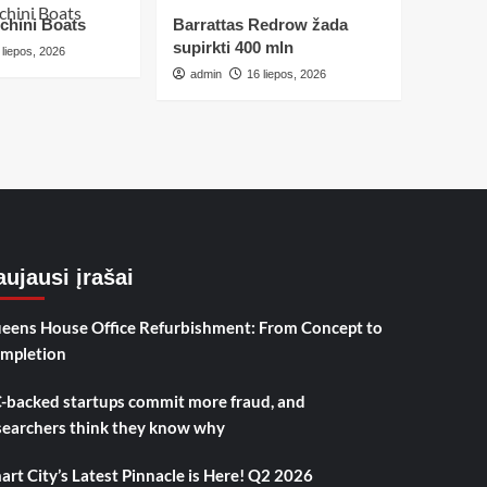
chini Boats
Barrattas Redrow žada
supirkti 400 mln
 liepos, 2026
admin
16 liepos, 2026
ujausi įrašai
eens House Office Refurbishment: From Concept to
mpletion
-backed startups commit more fraud, and
searchers think they know why
art City’s Latest Pinnacle is Here! Q2 2026