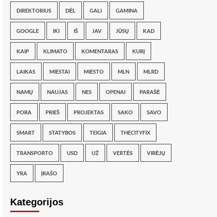
DIREKTORIUS
DĖL
GALI
GAMINA
GOOGLE
IKI
IŠ
JAV
JŪSŲ
KAD
KAIP
KLIMATO
KOMENTARAS
KURĮ
LAIKAS
MIESTAI
MIESTO
MLN
MLRD
NAMŲ
NAUJAS
NES
OPENAI
PARAŠĖ
PORA
PRIEŠ
PROJEKTAS
SAKO
SAVO
SMART
STATYBOS
TEIGIA
THECITYFIX
TRANSPORTO
USD
UŽ
VERTĖS
VIRĖJŲ
YRA
ĮRAŠO
Kategorijos