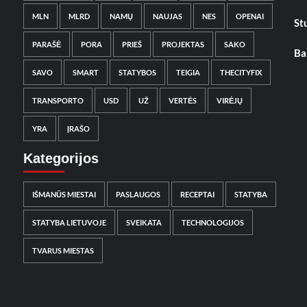
MLN
MLRD
NAMŲ
NAUJAS
NES
OPENAI
St
PARAŠĖ
PORA
PRIEŠ
PROJEKTAS
SAKO
Ba
SAVO
SMART
STATYBOS
TEIGIA
THECITYFIX
TRANSPORTO
USD
UŽ
VERTĖS
VIRĖJŲ
YRA
ĮRAŠO
Kategorijos
IŠMANŪS MIESTAI
PASLAUGOS
RECEPTAI
STATYBA
STATYBA LIETUVOJE
SVEIKATA
TECHNOLOGIJOS
TVARUS MIESTAS