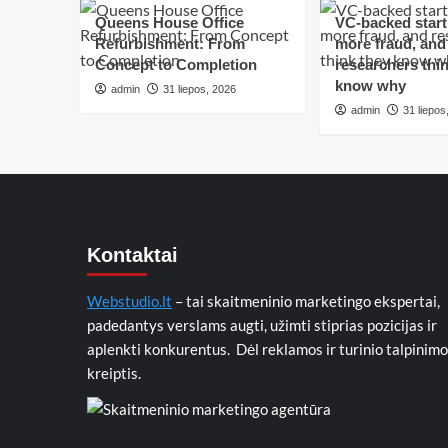
Queens House Office
VC-backed star
Refurbishment: From
more fraud, and
Concept to Completion
researchers thin
know why
admin
31 liepos, 2026
admin
31 liepos
Kontaktai
Webstudio.lt
– tai skaitmeninio marketingo ekspertai,
padedantys verslams augti, užimti stiprias pozicijas ir
aplenkti konkurentus. Dėl reklamos ir turinio talpinimo
kreiptis.