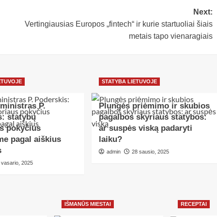
Next:
Vertingiausias Europos „fintech“ ir kurie startuoliai šiais
metais tapo vienaragiais
ETUVOJE
STATYBA LIETUVOJE
ministras P.
Plungės priėmimo ir skubios
: statybų
pagalbos skyriaus statybos:
us pokyčius
ar suspės viską padaryti
me pagal aiškius
laiku?
s
admin
28 sausio, 2025
 vasario, 2025
IŠMANŪS MIESTAI
RECEPTAI