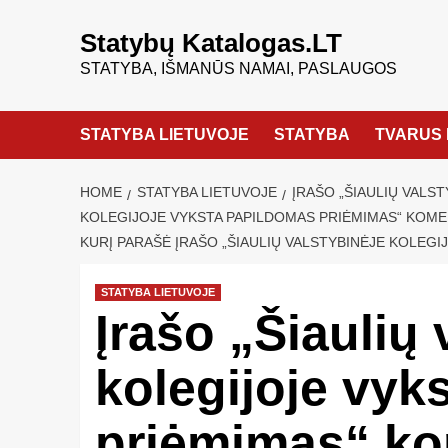
Statybų Katalogas.LT
STATYBA, IŠMANŪS NAMAI, PASLAUGOS
STATYBA LIETUVOJE
STATYBA
TVARUS 
HOME
STATYBA LIETUVOJE
ĮRAŠO „ŠIAULIŲ VALS
KOLEGIJOJE VYKSTA PAPILDOMAS PRIĖMIMAS“ KOMEN
KURĮ PARAŠĖ ĮRAŠO „ŠIAULIŲ VALSTYBINĖJE KOLEGI
STATYBA LIETUVOJE
Įrašo „Šiaulių 
kolegijoje vyk
priėmimas“ ko