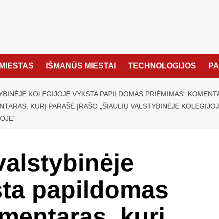
MIESTAS
IŠMANŪS MIESTAI
TECHNOLOGIJOS
P
TYBINĖJE KOLEGIJOJE VYKSTA PAPILDOMAS PRIĖMIMAS“ KOMENTA
TARAS, KURĮ PARAŠĖ ĮRAŠO „ŠIAULIŲ VALSTYBINĖJE KOLEGIJO
JOJE“
valstybinėje
sta papildomas
mentaras, kurį