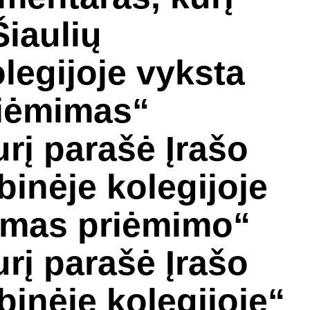
Šiaulių
legijoje vyksta
iėmimas“
rį parašė Įrašo
binėje kolegijoje
omas priėmimo“
rį parašė Įrašo
binėje kolegijoje“