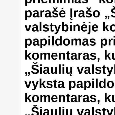
parašė Įrašo „
valstybinėje ko
papildomas pr
komentaras, ku
„Šiaulių valsty
vyksta papild
komentaras, ku
„Šiaulių valsty