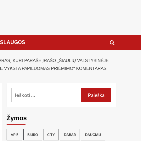
ASLAUGOS
RAS, KURĮ PARAŠĖ ĮRAŠO „ŠIAULIŲ VALSTYBINĖJE
JE VYKSTA PAPILDOMAS PRIĖMIMO“ KOMENTARAS,
Žymos
APIE
BIURO
CITY
DABAR
DAUGIAU