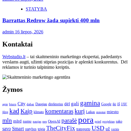
STATYBA
Barrattas Redrow žada supirkti 400 mln
admin
16 liepos, 2026
Kontaktai
Webstudio.lt
– tai skaitmeninio marketingo ekspertai, padedantys
verslams augti, užimti stiprias pozicijas ir aplenkti konkurentus. Dėl
reklamos ir turinio talpinimo kreiptis.
Žymos
gamina
gali
City
dėl
iš
Daugiau
direktorius
Google
iki
JAV
apie
biuro
dabar
kad
kurį
Kaip
komentaras
miesto
jūsų
klimato
Laikas
miestai
pora
mln
parašė
mlrd
namų
OpenAI
sako
projektas
naujas
nes
prieš
USD
TheCityFix
Smart
savo
už
statybos
teigia
transporto
vertės