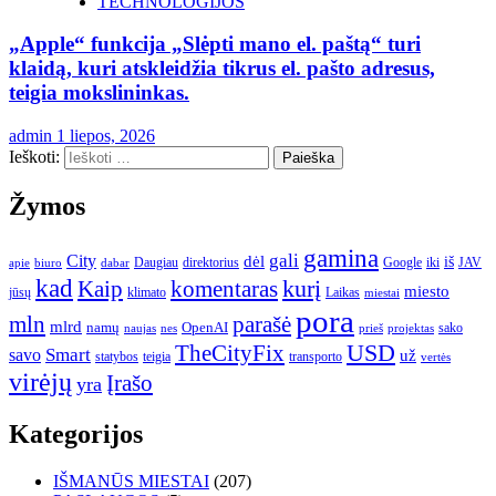
TECHNOLOGIJOS
„Apple“ funkcija „Slėpti mano el. paštą“ turi
klaidą, kuri atskleidžia tikrus el. pašto adresus,
teigia mokslininkas.
admin
1 liepos, 2026
Ieškoti:
Žymos
gamina
gali
City
dėl
iš
Daugiau
direktorius
Google
iki
JAV
apie
biuro
dabar
kad
kurį
Kaip
komentaras
miesto
jūsų
klimato
Laikas
miestai
pora
mln
parašė
mlrd
namų
OpenAI
sako
projektas
naujas
nes
prieš
USD
TheCityFix
Smart
savo
už
statybos
teigia
transporto
vertės
virėjų
Įrašo
yra
Kategorijos
IŠMANŪS MIESTAI
(207)