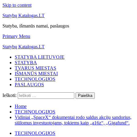
Skip to content
Statybų Katalogas.LT
Statyba, išmanūs namai, paslaugos
Primary Menu
Statybų Katalogas.LT
STATYBA LIETUVOJE
STATYBA
TVARUS MIESTAS
IŠMANŪS MIESTAI
TECHNOLOGIJOS
PASLAUGOS
Ieškoti:
Home
TECHNOLOGIJOS
Vidiniai „SpaceX“ dokumentai rodo saldus akcijų sandorius,
siūlomus investuotojams, tokiems kaip „a16z“, „Gigafund“.
TECHNOLOGIJOS