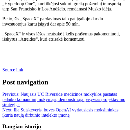
„Hyperloop One“, kuri tikėjosi sukurti greitą požeminį transportą
tarp San Francisko ir Los Andželo, remdamasi Musko idėja.
Be to, šis „SpaceX“ pardavimas taip pat įgaliojo dar du
investuotojus kartu įsigyti dar apie 50 mln.
„SpaceX“ ir visos lėšos neatsakė į kelis prašymus pakomentuoti,
išskyrus „Atreides“, kuri atsisakė komentuoti.
Source link
Post navigation
Previous:
Naujasis UC Riverside medicinos mokyklos pastatas
palaiko komandinį mokymąsi, demonstruoja pasyvias projektavimo
strategijas
Next:
Ilja Sutskeveris, buvęs OpenAI vyriausiasis mokslininkas,
įkuria naują dirbtinio intelekto įmonę
Daugiau istorijų