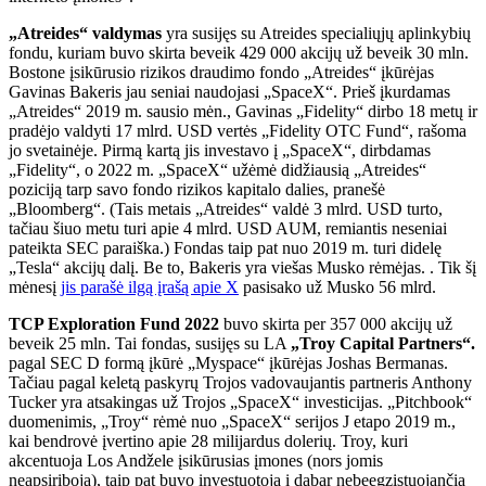
„Atreides“ valdymas
yra susijęs su Atreides specialiųjų aplinkybių
fondu, kuriam buvo skirta beveik 429 000 akcijų už beveik 30 mln.
Bostone įsikūrusio rizikos draudimo fondo „Atreides“ įkūrėjas
Gavinas Bakeris jau seniai naudojasi „SpaceX“. Prieš įkurdamas
„Atreides“ 2019 m. sausio mėn., Gavinas „Fidelity“ dirbo 18 metų ir
pradėjo valdyti 17 mlrd. USD vertės „Fidelity OTC Fund“, rašoma
jo svetainėje. Pirmą kartą jis investavo į „SpaceX“, dirbdamas
„Fidelity“, o 2022 m. „SpaceX“ užėmė didžiausią „Atreides“
poziciją tarp savo fondo rizikos kapitalo dalies, pranešė
„Bloomberg“. (Tais metais „Atreides“ valdė 3 mlrd. USD turto,
tačiau šiuo metu turi apie 4 mlrd. USD AUM, remiantis neseniai
pateikta SEC paraiška.) Fondas taip pat nuo 2019 m. turi didelę
„Tesla“ akcijų dalį. Be to, Bakeris yra viešas Musko rėmėjas. . Tik šį
mėnesį
jis parašė ilgą įrašą apie X
pasisako už Musko 56 mlrd.
TCP Exploration Fund 2022
buvo skirta per 357 000 akcijų už
beveik 25 mln. Tai fondas, susijęs su LA
„Troy Capital Partners“.
pagal SEC D formą įkūrė „Myspace“ įkūrėjas Joshas Bermanas.
Tačiau pagal keletą paskyrų Trojos vadovaujantis partneris Anthony
Tucker yra atsakingas už Trojos „SpaceX“ investicijas. „Pitchbook“
duomenimis, „Troy“ rėmė nuo „SpaceX“ serijos J etapo 2019 m.,
kai bendrovė įvertino apie 28 milijardus dolerių. Troy, kuri
akcentuoja Los Andžele įsikūrusias įmones (nors jomis
neapsiriboja), taip pat buvo investuotoja į dabar nebeegzistuojančią