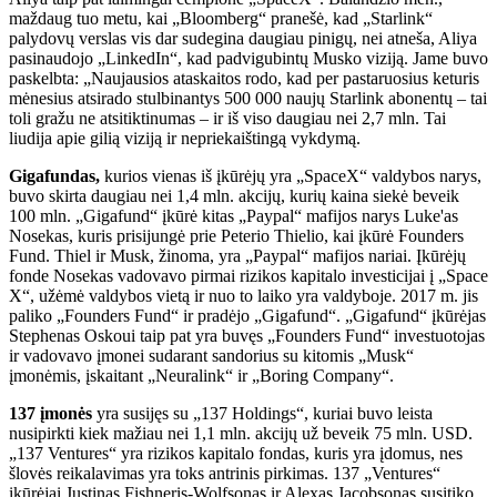
maždaug tuo metu, kai „Bloomberg“ pranešė, kad „Starlink“
palydovų verslas vis dar sudegina daugiau pinigų, nei atneša, Aliya
pasinaudojo „LinkedIn“, kad padvigubintų Musko viziją. Jame buvo
paskelbta: „Naujausios ataskaitos rodo, kad per pastaruosius keturis
mėnesius atsirado stulbinantys 500 000 naujų Starlink abonentų – tai
toli gražu ne atsitiktinumas – ir iš viso daugiau nei 2,7 mln. Tai
liudija apie gilią viziją ir nepriekaištingą vykdymą.
Gigafundas,
kurios vienas iš įkūrėjų yra „SpaceX“ valdybos narys,
buvo skirta daugiau nei 1,4 mln. akcijų, kurių kaina siekė beveik
100 mln. „Gigafund“ įkūrė kitas „Paypal“ mafijos narys Luke'as
Nosekas, kuris prisijungė prie Peterio Thielio, kai įkūrė Founders
Fund. Thiel ir Musk, žinoma, yra „Paypal“ mafijos nariai. Įkūrėjų
fonde Nosekas vadovavo pirmai rizikos kapitalo investicijai į „Space
X“, užėmė valdybos vietą ir nuo to laiko yra valdyboje. 2017 m. jis
paliko „Founders Fund“ ir pradėjo „Gigafund“. „Gigafund“ įkūrėjas
Stephenas Oskoui taip pat yra buvęs „Founders Fund“ investuotojas
ir vadovavo įmonei sudarant sandorius su kitomis „Musk“
įmonėmis, įskaitant „Neuralink“ ir „Boring Company“.
137 įmonės
yra susijęs su „137 Holdings“, kuriai buvo leista
nusipirkti kiek mažiau nei 1,1 mln. akcijų už beveik 75 mln. USD.
„137 Ventures“ yra rizikos kapitalo fondas, kuris yra įdomus, nes
šlovės reikalavimas yra toks antrinis pirkimas. 137 „Ventures“
įkūrėjai Justinas Fishneris-Wolfsonas ir Alexas Jacobsonas susitiko