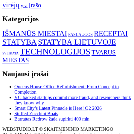
virėjų
Įrašo
yra
Kategorijos
IŠMANŪS MIESTAI
RECEPTAI
PASLAUGOS
STATYBA
STATYBA LIETUVOJE
TECHNOLOGIJOS
TVARUS
SVEIKATA
MIESTAS
Naujausi įrašai
Queens House Office Refurbishment: From Concept to
Completion
VC-backed startups commit more fraud, and researchers think
they know why
Smart City’s Latest Pinnacle is Here! Q2 2026
Stuffed Zucchini Boats
Barrattas Redrow žada supirkti 400 mln
WEBSTUDIO.LT © SKAITMENINIO MARKETINGO