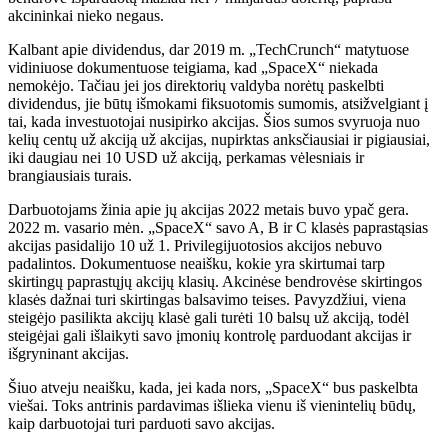
akcininkai nieko negaus.
Kalbant apie dividendus, dar 2019 m. „TechCrunch“ matytuose
vidiniuose dokumentuose teigiama, kad „SpaceX“ niekada
nemokėjo. Tačiau jei jos direktorių valdyba norėtų paskelbti
dividendus, jie būtų išmokami fiksuotomis sumomis, atsižvelgiant į
tai, kada investuotojai nusipirko akcijas. Šios sumos svyruoja nuo
kelių centų už akciją už akcijas, nupirktas anksčiausiai ir pigiausiai,
iki daugiau nei 10 USD už akciją, perkamas vėlesniais ir
brangiausiais turais.
Darbuotojams žinia apie jų akcijas 2022 metais buvo ypač gera.
2022 m. vasario mėn. „SpaceX“ savo A, B ir C klasės paprastąsias
akcijas pasidalijo 10 už 1. Privilegijuotosios akcijos nebuvo
padalintos. Dokumentuose neaišku, kokie yra skirtumai tarp
skirtingų paprastųjų akcijų klasių. Akcinėse bendrovėse skirtingos
klasės dažnai turi skirtingas balsavimo teises. Pavyzdžiui, viena
steigėjo pasilikta akcijų klasė gali turėti 10 balsų už akciją, todėl
steigėjai gali išlaikyti savo įmonių kontrolę parduodant akcijas ir
išgryninant akcijas.
Šiuo atveju neaišku, kada, jei kada nors, „SpaceX“ bus paskelbta
viešai. Toks antrinis pardavimas išlieka vienu iš vienintelių būdų,
kaip darbuotojai turi parduoti savo akcijas.