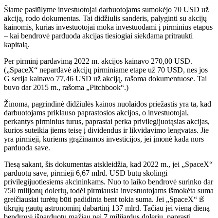
Šiame pasiūlyme investuotojai darbuotojams sumokėjo 70 USD už
akciją, rodo dokumentas. Tai didžiulis sandėris, palyginti su akcijų
kainomis, kurias investuotojai moka investuodami į pirminius etapus
– kai bendrovė parduoda akcijas tiesiogiai siekdama pritraukti
kapitalą.
Per pirminį pardavimą 2022 m. akcijos kainavo 270,00 USD.
(„SpaceX“ nepardavė akcijų pirminiame etape už 70 USD, nes jos
G serija kainavo 77,46 USD už akciją, rašoma dokumentuose. Tai
buvo dar 2015 m., rašoma „Pitchbook“.)
Žinoma, pagrindinė didžiulės kainos nuolaidos priežastis yra ta, kad
darbuotojams priklauso paprastosios akcijos, o investuotojai,
perkantys pirminius turus, paprastai perka privilegijuotąsias akcijas,
kurios suteikia jiems teisę į dividendus ir likvidavimo lengvatas. Jie
yra pirmieji, kuriems grąžinamos investicijos, jei įmonė kada nors
parduoda save.
Tiesą sakant, šis dokumentas atskleidžia, kad 2022 m., jei „SpaceX“
parduotų save, pirmieji 6,67 mlrd. USD būtų skolingi
privilegijuotiesiems akcininkams. Nuo to laiko bendrovė surinko dar
750 milijonų dolerių, todėl pirmiausia investuotojams išmokėta suma
greičiausiai turėtų būti padidinta bent tokia suma. Jei „SpaceX“ iš
tikrųjų gautų astronominį dabartinį 137 mlrd. Tačiau jei vieną dieną
bendrovė išparduotų mažiau nei 7 milijardus dolerių, paprasti