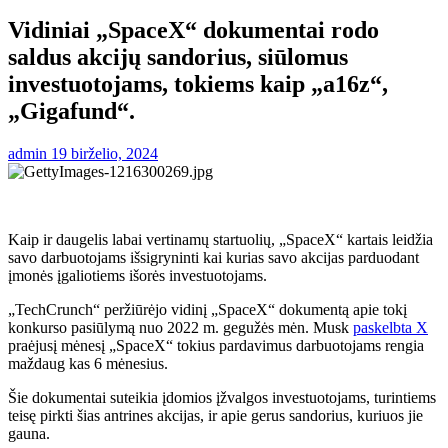
Vidiniai „SpaceX“ dokumentai rodo
saldus akcijų sandorius, siūlomus
investuotojams, tokiems kaip „a16z“,
„Gigafund“.
admin
19 birželio, 2024
Kaip ir daugelis labai vertinamų startuolių, „SpaceX“ kartais leidžia
savo darbuotojams išsigryninti kai kurias savo akcijas parduodant
įmonės įgaliotiems išorės investuotojams.
„TechCrunch“ peržiūrėjo vidinį „SpaceX“ dokumentą apie tokį
konkurso pasiūlymą nuo 2022 m. gegužės mėn. Musk
paskelbta X
praėjusį mėnesį „SpaceX“ tokius pardavimus darbuotojams rengia
maždaug kas 6 mėnesius.
Šie dokumentai suteikia įdomios įžvalgos investuotojams, turintiems
teisę pirkti šias antrines akcijas, ir apie gerus sandorius, kuriuos jie
gauna.