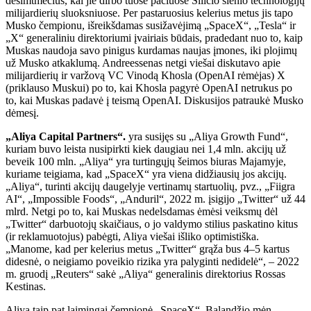
dešimtmečius, kai jie dirbo tuose pačiuose Silicio slėnio technologijų
milijardierių sluoksniuose. Per pastaruosius kelerius metus jis tapo
Musko čempionu, išreikšdamas susižavėjimą „SpaceX“, „Tesla“ ir
„X“ generaliniu direktoriumi įvairiais būdais, pradedant nuo to, kaip
Muskas naudoja savo pinigus kurdamas naujas įmones, iki plojimų
už Musko atkaklumą. Andreessenas netgi viešai diskutavo apie
milijardierių ir varžovą VC Vinodą Khosla (OpenAI rėmėjas) X
(priklauso Muskui) po to, kai Khosla pagyrė OpenAI netrukus po
to, kai Muskas padavė į teismą OpenAI. Diskusijos patraukė Musko
dėmesį.
„Aliya Capital Partners“.
yra susijęs su „Aliya Growth Fund“,
kuriam buvo leista nusipirkti kiek daugiau nei 1,4 mln. akcijų už
beveik 100 mln. „Aliya“ yra turtingųjų šeimos biuras Majamyje,
kuriame teigiama, kad „SpaceX“ yra viena didžiausių jos akcijų.
„Aliya“, turinti akcijų daugelyje vertinamų startuolių, pvz., „Fiigra
AI“, „Impossible Foods“, „Anduril“, 2022 m. įsigijo „Twitter“ už 44
mlrd. Netgi po to, kai Muskas nedelsdamas ėmėsi veiksmų dėl
„Twitter“ darbuotojų skaičiaus, o jo valdymo stilius paskatino kitus
(ir reklamuotojus) pabėgti, Aliya viešai išliko optimistiška.
„Manome, kad per kelerius metus „Twitter“ grąža bus 4–5 kartus
didesnė, o neigiamo poveikio rizika yra palyginti nedidelė“, – 2022
m. gruodį „Reuters“ sakė „Aliya“ generalinis direktorius Rossas
Kestinas.
Aliya taip pat laimingai čempionė „SpaceX“. Balandžio mėn.,