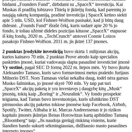
būdami „Founders Fund“, dirbdami su „SpaceX“ investicija. Kai
Muskas iš pradžių lobizavo Thielą ir įkūrėjų fondą, kad paremtų jo
naująją raketų kompaniją, pradinė investicija į SpaceX ketino siekti
apie 5 mln. USD, kol Fishner-Wolfson pasisakė, kad ji būtų daug
didesnė. „Founds Fund“ išrašė čekį, kuris sudarė apie 20 % jo
fondo, ir toliau užėmė dideles pozicijas kituose „SpaceX“ etapuose
iš kitų fondų, 2020 m. „TechCrunch“ atstovei Connie Loizos
pasakojo Fishner-Wolfson. 2011 m. jis įkūrė 137 įmones.
2 punktas Įrodykite investiciją
buvo skirta 1 milijonas akcijų,
kurios kainavo 70 mln. 2 punktas Prove atrodo kaip specialios
paskirties įmonė, kuriai vadovauja slapta pasaulinė investicinė įmonė
Vy sostinė,
pagal SEC D formą 2022 m. liepos mėn. Vy buvo įkurta
Aleksandro Tamaso, kuris savo formavimosi metus praleido Jurijaus
Milnerio DST. Nors Tamasas viešai nekalba daug, todėl nėra garsus
Musko šalininkas, jo įmonė skyrė 700 mln. Vy taip pat turi
„SpaceX“ akcijų paketą ir yra investavęs į daugybę kitų „Musk“
įmonių, tokių kaip „Boring“ ir „Neuralink“. Vy fondo prospekte
teigiama, kad Tamas buvo investuotojas, kuris užsitikrino DST
pirmuosius akcijų paketus tokiose įmonėse kaip Facebook, Airbnb,
Spotify, Twitter, Alibaba ir kt. Marcas Andreessenas ir jo rizikos
kapitalo įmonės įkūrėjas Benas Horowitzas kartą apibūdino Tamasą
„Bloomberg“ taip: „Jis naudoja greitąjį rinkimą visiems, kurie
šiandien bando sukurti sėkmingiausias, didžiausio masto pasaulines
interneto įmones“.