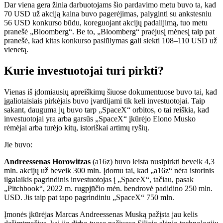
Dar viena gera žinia darbuotojams šio pardavimo metu buvo ta, kad
70 USD už akciją kaina buvo pagerėjimas, palyginti su ankstesniu
56 USD konkurso būdu, koreguojant akcijų padalijimą, tuo metu
pranešė „Bloomberg“. Be to, „Bloomberg“ praėjusį mėnesį taip pat
pranešė, kad kitas konkurso pasiūlymas gali siekti 108–110 USD už
vienetą.
Kurie investuotojai turi pirkti?
Vienas iš įdomiausių apreiškimų šiuose dokumentuose buvo tai, kad
įgaliotaisiais pirkėjais buvo įvardijami tik keli investuotojai. Taip
sakant, dauguma jų buvo tarp „SpaceX“ orbitos, o tai reiškia, kad
investuotojai yra arba garsūs „SpaceX“ įkūrėjo Elono Musko
rėmėjai arba turėjo kitų, istoriškai artimų ryšių.
Jie buvo:
Andreessenas Horowitzas
(a16z) buvo leista nusipirkti beveik 4,3
mln. akcijų už beveik 300 mln. Įdomu tai, kad „a16z“ nėra istorinis
ilgalaikis pagrindinis investuotojas į „SpaceX“, tačiau, pasak
„Pitchbook“, 2022 m. rugpjūčio mėn. bendrovė padidino 250 mln.
USD. Jis taip pat tapo pagrindiniu „SpaceX“ 750 mln.
Įmonės įkūrėjas Marcas Andreessenas Muską pažįsta jau kelis