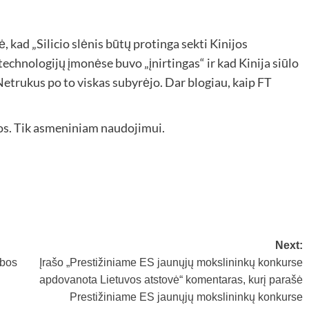
 kad „Silicio slėnis būtų protinga sekti Kinijos
chnologijų įmonėse buvo „įnirtingas“ ir kad Kinija siūlo
Netrukus po to viskas subyrėjo. Dar blogiau, kaip FT
os. Tik asmeniniam naudojimui.
Next:
ybos
Įrašo „Prestižiniame ES jaunųjų mokslininkų konkurse
apdovanota Lietuvos atstovė“ komentaras, kurį parašė
Prestižiniame ES jaunųjų mokslininkų konkurse