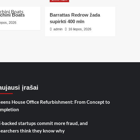
chini Boats
Barrattas Redrow žada
supirkti 400 mln
iepos, 2026
admin
16 liepos, 2026
ujausi įrašai
eens House Office Refurbishment: From Concept to
mpletion
-backed startups commit more fraud, and
searchers think they know why