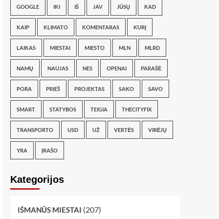
GOOGLE
IKI
IŠ
JAV
JŪSŲ
KAD
KAIP
KLIMATO
KOMENTARAS
KURĮ
LAIKAS
MIESTAI
MIESTO
MLN
MLRD
NAMŲ
NAUJAS
NES
OPENAI
PARAŠĖ
PORA
PRIEŠ
PROJEKTAS
SAKO
SAVO
SMART
STATYBOS
TEIGIA
THECITYFIX
TRANSPORTO
USD
UŽ
VERTĖS
VIRĖJŲ
YRA
ĮRAŠO
Kategorijos
(207)
IŠMANŪS MIESTAI