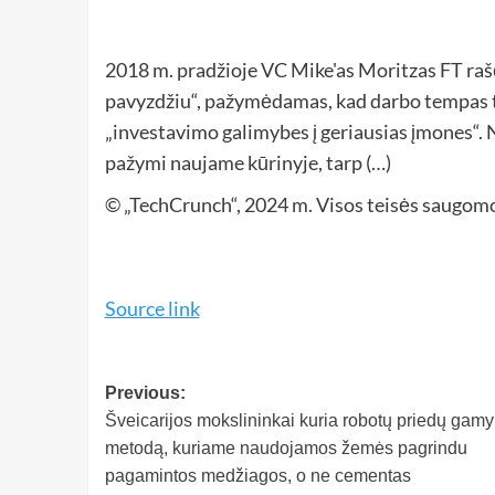
2018 m. pradžioje VC Mike'as Moritzas FT rašė,
pavyzdžiu“, pažymėdamas, kad darbo tempas te
„investavimo galimybes į geriausias įmones“. 
pažymi naujame kūrinyje, tarp (…)
© „TechCrunch“, 2024 m. Visos teisės saugom
Source link
Previous:
Šveicarijos mokslininkai kuria robotų priedų gam
metodą, kuriame naudojamos žemės pagrindu
pagamintos medžiagos, o ne cementas