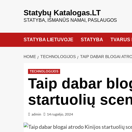
Statybų Katalogas.LT
STATYBA, IŠMANŪS NAMAI, PASLAUGOS
STATYBA LIETUVOJE
STATYBA
TVARUS 
HOME
TECHNOLOGIJOS
TAIP DABAR BLOGAI ATR
TECHNOLOGIJOS
Taip dabar blo
startuolių sce
admin
14 rugsėjo, 2024