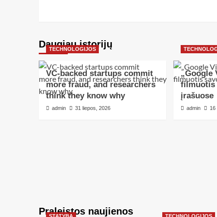
Daugiau istorijų
TECHNOLOGIJOS
TECHNOLOG
VC-backed startups commit
„Google V
more fraud, and researchers
filmuotis
think they know why
įrašuose
admin
31 liepos, 2026
admin
16
Praleistos naujienos
STATYBA
TECHNOLOGIJOS