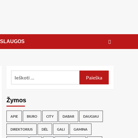
ASLAUGOS
Žymos
APIE
BIURO
CITY
DABAR
DAUGIAU
DIREKTORIUS
DĖL
GALI
GAMINA