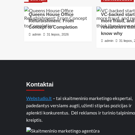
Queens House Office
VC-backed star
Refurbishment: From
more fraud, and
Concept to Completion
researchers thin
know why
admin
31 liepos, 2026
admin
31 liepos,
Kontaktai
Webstudio.lt
– tai skaitmeninio marketingo ekspertai,
padedantys verslams augti, užimti stiprias pozicijas ir
aplenkti konkurentus. Dėl reklamos ir turinio talpinimo
kreiptis.