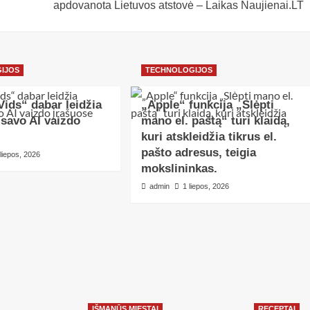
apdovanota Lietuvos atstovė – Laikas Naujienai.LT
IJOS
TECHNOLOGIJOS
ids“ dabar leidžia
„Apple“ funkcija „Slėpti
 savo AI vaizdo
mano el. paštą“ turi klaidą,
kuri atskleidžia tikrus el.
pašto adresus, teigia
 liepos, 2026
mokslininkas.
admin
1 liepos, 2026
IŠMANŪS MIESTAI
RECEPTAI