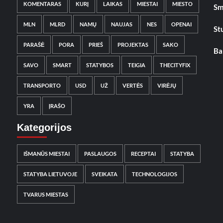
KOMENTARAS
KURĮ
LAIKAS
MIESTAI
MIESTO
Sm
MLN
MLRD
NAMŲ
NAUJAS
NES
OPENAI
St
PARAŠĖ
PORA
PRIEŠ
PROJEKTAS
SAKO
Ba
SAVO
SMART
STATYBOS
TEIGIA
THECITYFIX
TRANSPORTO
USD
UŽ
VERTĖS
VIRĖJŲ
YRA
ĮRAŠO
Kategorijos
IŠMANŪS MIESTAI
PASLAUGOS
RECEPTAI
STATYBA
STATYBA LIETUVOJE
SVEIKATA
TECHNOLOGIJOS
TVARUS MIESTAS