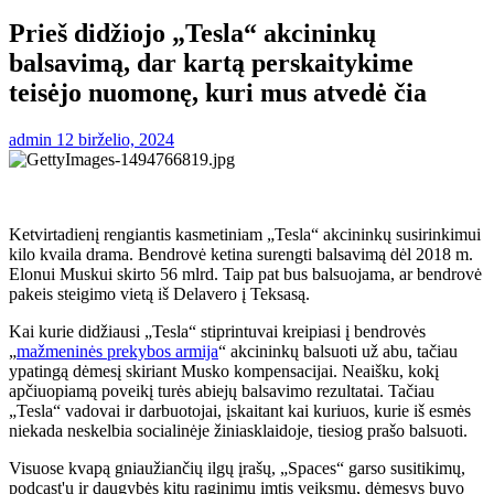
Prieš didžiojo „Tesla“ akcininkų
balsavimą, dar kartą perskaitykime
teisėjo nuomonę, kuri mus atvedė čia
admin
12 birželio, 2024
Ketvirtadienį rengiantis kasmetiniam „Tesla“ akcininkų susirinkimui
kilo kvaila drama. Bendrovė ketina surengti balsavimą dėl 2018 m.
Elonui Muskui skirto 56 mlrd. Taip pat bus balsuojama, ar bendrovė
pakeis steigimo vietą iš Delavero į Teksasą.
Kai kurie didžiausi „Tesla“ stiprintuvai kreipiasi į bendrovės
„
mažmeninės prekybos armija
“ akcininkų balsuoti už abu, tačiau
ypatingą dėmesį skiriant Musko kompensacijai. Neaišku, kokį
apčiuopiamą poveikį turės abiejų balsavimo rezultatai. Tačiau
„Tesla“ vadovai ir darbuotojai, įskaitant kai kuriuos, kurie iš esmės
niekada neskelbia socialinėje žiniasklaidoje, tiesiog prašo balsuoti.
Visuose kvapą gniaužiančių ilgų įrašų, „Spaces“ garso susitikimų,
podcast'ų ir daugybės kitų raginimų imtis veiksmų, dėmesys buvo