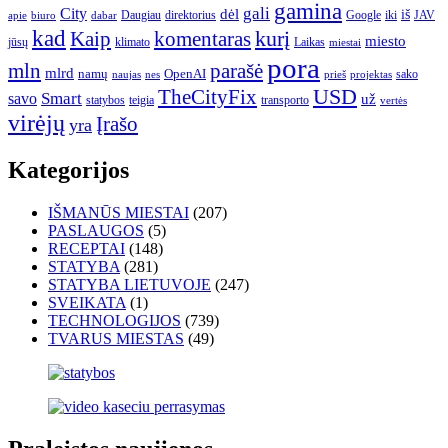
gamina
gali
City
dėl
iš
Daugiau
direktorius
Google
iki
JAV
apie
biuro
dabar
kad
kurį
Kaip
komentaras
miesto
jūsų
klimato
Laikas
miestai
pora
mln
parašė
mlrd
namų
OpenAI
sako
projektas
naujas
nes
prieš
USD
TheCityFix
Smart
savo
už
statybos
teigia
transporto
vertės
virėjų
Įrašo
yra
Kategorijos
IŠMANŪS MIESTAI
(207)
PASLAUGOS
(5)
RECEPTAI
(148)
STATYBA
(281)
STATYBA LIETUVOJE
(247)
SVEIKATA
(1)
TECHNOLOGIJOS
(739)
TVARUS MIESTAS
(49)