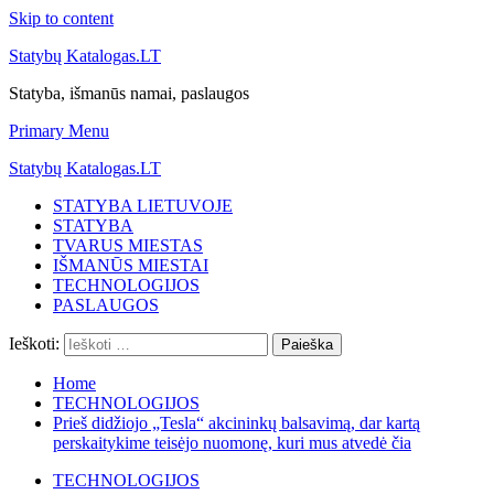
Skip to content
Statybų Katalogas.LT
Statyba, išmanūs namai, paslaugos
Primary Menu
Statybų Katalogas.LT
STATYBA LIETUVOJE
STATYBA
TVARUS MIESTAS
IŠMANŪS MIESTAI
TECHNOLOGIJOS
PASLAUGOS
Ieškoti:
Home
TECHNOLOGIJOS
Prieš didžiojo „Tesla“ akcininkų balsavimą, dar kartą
perskaitykime teisėjo nuomonę, kuri mus atvedė čia
TECHNOLOGIJOS