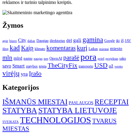
reklamos ir turinio talpinimo kreiptis.
Žymos
gamina
gali
City
dėl
iš
Daugiau
direktorius
Google
iki
JAV
apie
biuro
dabar
kad
kurį
Kaip
komentaras
miesto
jūsų
klimato
Laikas
miestai
pora
mln
parašė
mlrd
namų
OpenAI
sako
projektas
naujas
nes
prieš
USD
TheCityFix
Smart
savo
už
statybos
teigia
transporto
vertės
virėjų
Įrašo
yra
Kategorijos
IŠMANŪS MIESTAI
RECEPTAI
PASLAUGOS
STATYBA
STATYBA LIETUVOJE
TECHNOLOGIJOS
TVARUS
SVEIKATA
MIESTAS