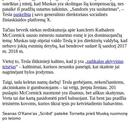
sutelktas į mintį, kad Muskas yra skolingas šią kompensaciją, nes
pataikė iš pradžių sutartus taikinius. „Sandoris yra susitarimas“, –
Tesla
paskelbta
į savo generalinio direktoriaus socialinės
žiniasklaidos platformą X.
Tačiau beveik niekas nediskutuoja apie kanclerės Kathaleen
McCormick sausio mėnesio nutarimo esmę ir jos dominuojančią
temą: Muskas taip stipriai valdo Teslą ir jos direktorių valdybą, kad
nebuvo jokių esminių derybų, kai bendrovė sudarė šį sandorį 2017
m. 2018 m.
Vietoj to, Tesla ištikimieji kaltino, kad ji yra „
radikalus aktyvistas
teisėjas
“ – kaltinimai, kuriuos nesunku paneigti, kai skaitote jai
nagrinėjant bylos įrodymus.
Taigi, tada keletas namų darbų! Tesla gerbėjams, nekenčiantiems,
akcininkams ir gumbuotojams – tai vėlgi, įterpta žemiau. 201
puslapio McCormick nuomonė yra išsamus, bet aiškus skaitymas.
Verta tai dar kartą pasidomėti prieš balsuojant. Tai bent jau pradžia
teisinėms kovoms, kurios tikrai tęsis po ketvirtadienio balsavimo.
Seanas O'Kane'as „Scribd“ pateikė Tornetta prieš Muską nuomonę
po teismo