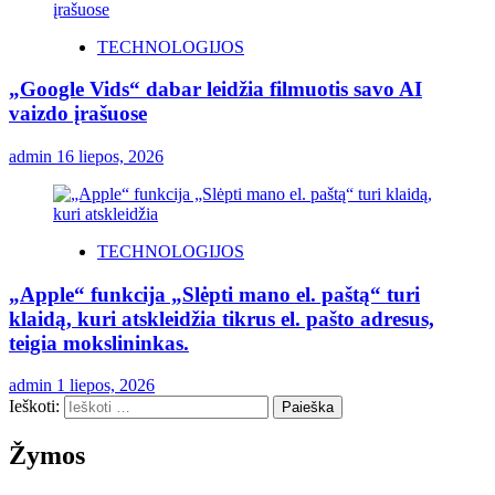
TECHNOLOGIJOS
„Google Vids“ dabar leidžia filmuotis savo AI
vaizdo įrašuose
admin
16 liepos, 2026
TECHNOLOGIJOS
„Apple“ funkcija „Slėpti mano el. paštą“ turi
klaidą, kuri atskleidžia tikrus el. pašto adresus,
teigia mokslininkas.
admin
1 liepos, 2026
Ieškoti:
Žymos