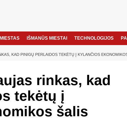
MIESTAS
IŠMANŪS MIESTAI
TECHNOLOGIJOS
P
NKAS, KAD PINIGŲ PERLAIDOS TEKĖTŲ Į KYLANČIOS EKONOMIKOS
aujas rinkas, kad
s tekėtų į
nomikos šalis