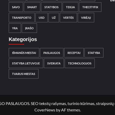
SAVO
SMART
STATYBOS
TEIGIA
THECITYFIX
TRANSPORTO
USD
UŽ
VERTĖS
VIRĖJŲ
YRA
ĮRAŠO
Kategorijos
IŠMANŪS MIESTAI
PASLAUGOS
RECEPTAI
STATYBA
STATYBA LIETUVOJE
SVEIKATA
TECHNOLOGIJOS
TVARUS MIESTAS
UGOS. SEO tekstų rašymas, turinio kūrimas, straipsnių rašy
CoverNews
by AF themes.