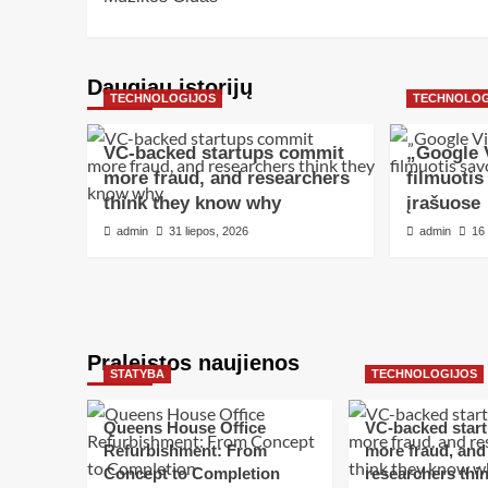
Daugiau istorijų
TECHNOLOGIJOS
TECHNOLOG
VC-backed startups commit
„Google V
more fraud, and researchers
filmuotis
think they know why
įrašuose
admin
31 liepos, 2026
admin
16
Praleistos naujienos
STATYBA
TECHNOLOGIJOS
Queens House Office
VC-backed star
Refurbishment: From
more fraud, and
Concept to Completion
researchers thin