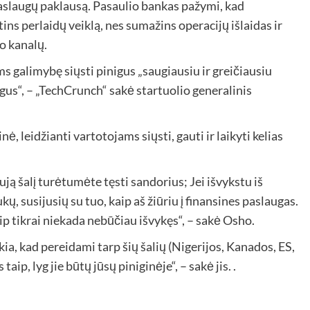
aslaugų paklausą. Pasaulio bankas pažymi, kad
tins perlaidų veiklą, nes sumažins operacijų išlaidas ir
o kanalų.
ms galimybę siųsti pinigus „saugiausiu ir greičiausiu
gus“, – „TechCrunch“ sakė startuolio generalinis
ė, leidžianti vartotojams siųsti, gauti ir laikyti kelias
ują šalį turėtumėte tęsti sandorius; Jei išvykstu iš
ų, susijusių su tuo, kaip aš žiūriu į finansines paslaugas.
p tikrai niekada nebūčiau išvykęs“, – sakė Osho.
kia, kad pereidami tarp šių šalių (Nigerijos, Kanados, ES,
aip, lyg jie būtų jūsų piniginėje“, – sakė jis. .