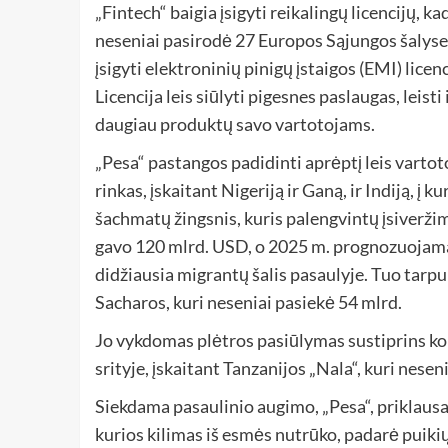
„Fintech“ baigia įsigyti reikalingų licencijų, k
neseniai pasirodė 27 Europos Sąjungos šalyse. P
įsigyti elektroninių pinigų įstaigos (EMI) licenc
Licencija leis siūlyti pigesnes paslaugas, leisti
daugiau produktų savo vartotojams.
„Pesa“ pastangos padidinti aprėptį leis vartot
rinkas, įskaitant Nigeriją ir Ganą, ir Indiją, į k
šachmatų žingsnis, kuris palengvintų įsiveržim
gavo 120 mlrd. USD, o 2025 m. prognozuojama, 
didžiausia migrantų šalis pasaulyje. Tuo tarpu
Sacharos, kuri neseniai pasiekė 54 mlrd.
Jo vykdomas plėtros pasiūlymas sustiprins ko
srityje, įskaitant Tanzanijos „Nala“, kuri nesen
Siekdama pasaulinio augimo, „Pesa“, priklausa
kurios kilimas iš esmės nutrūko, padarė puiki