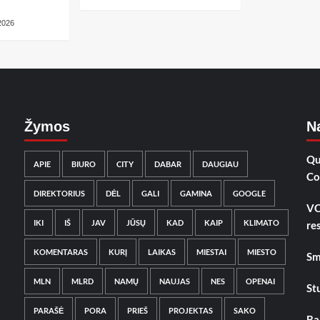
 2026
Žymos
Na
Qu
APIE
BIURO
CITY
DABAR
DAUGIAU
Co
DIREKTORIUS
DĖL
GALI
GAMINA
GOOGLE
VC
IKI
IŠ
JAV
JŪSŲ
KAD
KAIP
KLIMATO
re
KOMENTARAS
KURĮ
LAIKAS
MIESTAI
MIESTO
Sm
MLN
MLRD
NAMŲ
NAUJAS
NES
OPENAI
St
PARAŠĖ
PORA
PRIEŠ
PROJEKTAS
SAKO
Ba