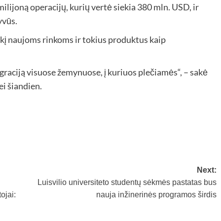
milijoną operacijų, kurių vertė siekia 380 mln. USD, ir
yvūs.
kį naujoms rinkoms ir tokius produktus kaip
graciją visuose žemynuose, į kuriuos plečiamės“, – sakė
i šiandien.
Next:
Luisvilio universiteto studentų sėkmės pastatas bus
ojai:
nauja inžinerinės programos širdis