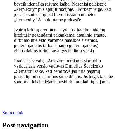
beveik identiška rašymo kalba. Neseniai paleistoje
„Perplexity“ puslapių funkcijoje. „Forbes“ teigė, kad
jos ataskaitos taip pat buvo aiškiai paminėtos
„Perplexity“ AI sukurtame podcast'e.
Įvairių kritikų argumentas yra tas, kad be tinkamų
kreditų ir negaudami pakankamai atgalinio srauto,
dirbtinio intelekto varomos paieškos sistemos,
generuojančios (arba iš naujo generuojančios)
žiniasklaidos turinį, suvalgys leidinių verslą.
Praėjusią savaitę „Amazon“ remiamo startuolio
vyriausiasis verslo vadovas Dmitrijus Ševelenko
„Semafor“ sakė, kad bendrovė jau tiria pajamų
pasidalijimo susitarimus su leidiniais. Jis teigė, kad šie
sandoriai leis leidėjams užsidirbti nuolatinių pajamų.
Source link
Post navigation