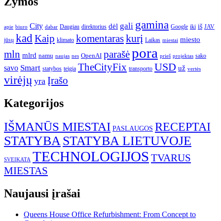
Žymos
gamina
gali
City
dėl
iš
Daugiau
direktorius
Google
iki
JAV
apie
biuro
dabar
kad
kurį
Kaip
komentaras
miesto
jūsų
klimato
Laikas
miestai
pora
mln
parašė
mlrd
namų
OpenAI
sako
projektas
naujas
nes
prieš
USD
TheCityFix
Smart
savo
už
statybos
teigia
transporto
vertės
virėjų
Įrašo
yra
Kategorijos
IŠMANŪS MIESTAI
RECEPTAI
PASLAUGOS
STATYBA
STATYBA LIETUVOJE
TECHNOLOGIJOS
TVARUS
SVEIKATA
MIESTAS
Naujausi įrašai
Queens House Office Refurbishment: From Concept to