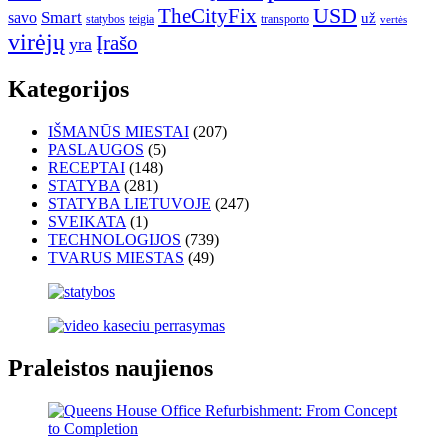
USD
TheCityFix
Smart
savo
už
statybos
teigia
transporto
vertės
virėjų
Įrašo
yra
Kategorijos
IŠMANŪS MIESTAI
(207)
PASLAUGOS
(5)
RECEPTAI
(148)
STATYBA
(281)
STATYBA LIETUVOJE
(247)
SVEIKATA
(1)
TECHNOLOGIJOS
(739)
TVARUS MIESTAS
(49)
Praleistos naujienos