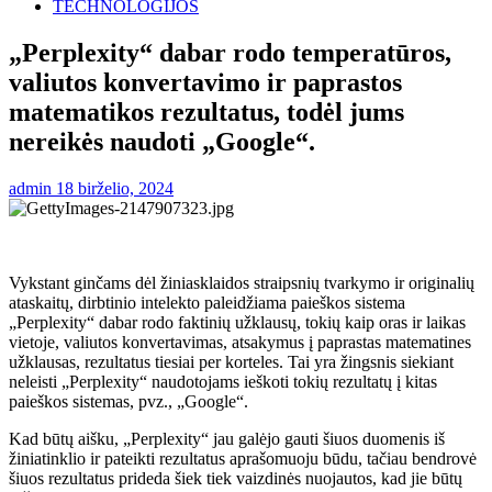
TECHNOLOGIJOS
„Perplexity“ dabar rodo temperatūros,
valiutos konvertavimo ir paprastos
matematikos rezultatus, todėl jums
nereikės naudoti „Google“.
admin
18 birželio, 2024
Vykstant ginčams dėl žiniasklaidos straipsnių tvarkymo ir originalių
ataskaitų, dirbtinio intelekto paleidžiama paieškos sistema
„Perplexity“ dabar rodo faktinių užklausų, tokių kaip oras ir laikas
vietoje, valiutos konvertavimas, atsakymus į paprastas matematines
užklausas, rezultatus tiesiai per korteles. Tai yra žingsnis siekiant
neleisti „Perplexity“ naudotojams ieškoti tokių rezultatų į kitas
paieškos sistemas, pvz., „Google“.
Kad būtų aišku, „Perplexity“ jau galėjo gauti šiuos duomenis iš
žiniatinklio ir pateikti rezultatus aprašomuoju būdu, tačiau bendrovė
šiuos rezultatus prideda šiek tiek vaizdinės nuojautos, kad jie būtų