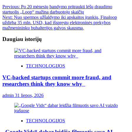
Previous:
Po 20 mėnesių bandymo pritraukti lėšų draudimo
startuolis „Loop“ mažina darbuotojų skaičių
Next:
Nuo spermos užšaldymo iki apskaitos įrankių, Finaloop
uždirba 35 mln. USD, kad išspręstų elektroninės prekybos
mažmenininkų buhalterijos galvos skausmą.
Daugiau istorijų
TECHNOLOGIJOS
VC-backed startups commit more fraud, and
researchers think they know why
admin
31 liepos, 2026
TECHNOLOGIJOS
„Google Vids“ dabar leidžia filmuotis savo AI