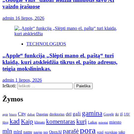
vaizdo įrašuose
admin
16 liepos, 2026
TECHNOLOGIJOS
„Apple“ funkcija „Slėpti mano el. paštą“ turi
klaidą, kuri atskleidžia tikrus el. pašto adresus,
teigia mokslininkas.
admin
1 liepos, 2026
Ieškoti:
Žymos
gamina
gali
City
dėl
iš
Daugiau
direktorius
Google
iki
JAV
apie
biuro
dabar
kad
kurį
Kaip
komentaras
miesto
jūsų
klimato
Laikas
miestai
pora
mln
parašė
mlrd
namų
OpenAI
sako
projektas
naujas
nes
prieš