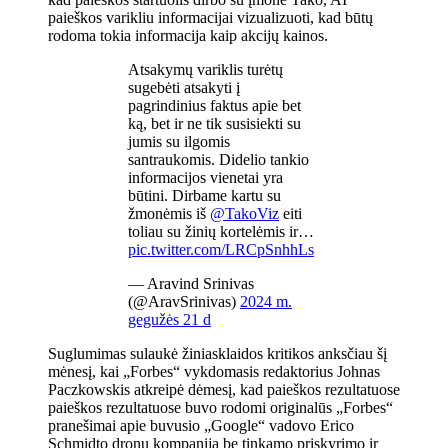
paieškos varikliu informacijai vizualizuoti, kad būtų
rodoma tokia informacija kaip akcijų kainos.
Atsakymų variklis turėtų
sugebėti atsakyti į
pagrindinius faktus apie bet
ką, bet ir ne tik susisiekti su
jumis su ilgomis
santraukomis. Didelio tankio
informacijos vienetai yra
būtini. Dirbame kartu su
žmonėmis iš
@TakoViz
eiti
toliau su žinių kortelėmis ir…
pic.twitter.com/LRCpSnhhLs
— Aravind Srinivas
(@AravSrinivas)
2024 m.
gegužės 21 d
Suglumimas sulaukė žiniasklaidos kritikos anksčiau šį
mėnesį, kai „Forbes“ vykdomasis redaktorius Johnas
Paczkowskis atkreipė dėmesį, kad paieškos rezultatuose
paieškos rezultatuose buvo rodomi originalūs „Forbes“
pranešimai apie buvusio „Google“ vadovo Erico
Schmidto dronų kompaniją be tinkamo priskyrimo ir