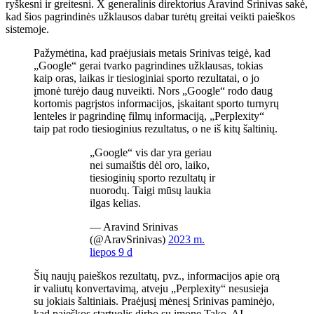
ryškesni ir greitesni. X generalinis direktorius Aravind Srinivas sakė,
kad šios pagrindinės užklausos dabar turėtų greitai veikti paieškos
sistemoje.
Pažymėtina, kad praėjusiais metais Srinivas teigė, kad
„Google“ gerai tvarko pagrindines užklausas, tokias
kaip oras, laikas ir tiesioginiai sporto rezultatai, o jo
įmonė turėjo daug nuveikti. Nors „Google“ rodo daug
kortomis pagrįstos informacijos, įskaitant sporto turnyrų
lenteles ir pagrindinę filmų informaciją, „Perplexity“
taip pat rodo tiesioginius rezultatus, o ne iš kitų šaltinių.
„Google“ vis dar yra geriau
nei sumaištis dėl oro, laiko,
tiesioginių sporto rezultatų ir
nuorodų. Taigi mūsų laukia
ilgas kelias.
— Aravind Srinivas
(@AravSrinivas)
2023 m.
liepos 9 d
Šių naujų paieškos rezultatų, pvz., informacijos apie orą
ir valiutų konvertavimą, atveju „Perplexity“ nesusieja
su jokiais šaltiniais. Praėjusį mėnesį Srinivas paminėjo,
kad paieškos startuolis dirbo su įmone Tako, AI