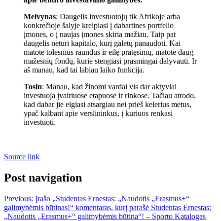
Melvynas
: Daugelis investuotojų tik Afrikoje arba
konkrečioje šalyje kreipiasi į dabartines portfelio
įmones, o į naujas įmones skiria mažiau. Taip pat
daugelis neturi kapitalo, kurį galėtų panaudoti. Kai
matote tolesnius raundus ir eilę pratęsimų, matote daug
mažesnių fondų, kurie stengiasi prasmingai dalyvauti. Ir
aš manau, kad tai labiau laiko funkcija.
Tosin
: Manau, kad žinomi vardai vis dar aktyviai
investuoja įvairiuose etapuose ir rinkose. Tačiau atrodo,
kad dabar jie elgiasi atsargiau nei prieš kelerius metus,
ypač kalbant apie verslininkus, į kuriuos renkasi
investuoti.
Source link
Post navigation
Previous:
Įrašo „Studentas Ernestas: „Naudotis „Erasmus+“
galimybėmis būtinas!“ komentaras, kurį parašė Studentas Ernestas:
„Naudotis „Erasmus+“ galimybėmis būtina“! – Sporto Katalogas