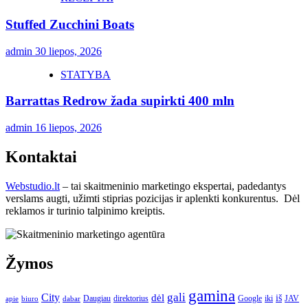
Stuffed Zucchini Boats
admin
30 liepos, 2026
STATYBA
Barrattas Redrow žada supirkti 400 mln
admin
16 liepos, 2026
Kontaktai
Webstudio.lt
– tai skaitmeninio marketingo ekspertai, padedantys
verslams augti, užimti stiprias pozicijas ir aplenkti konkurentus. Dėl
reklamos ir turinio talpinimo kreiptis.
Žymos
gamina
gali
City
dėl
iš
Daugiau
direktorius
Google
iki
JAV
apie
biuro
dabar