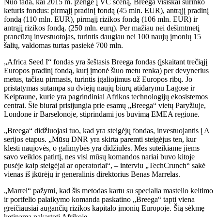
Nuo tada, kai 2015 m. įžengė į VC sceną, Breega visiškai surinko
keturis fondus: pirmąjį pradinį fondą (45 mln. EUR), antrąjį pradinį
fondą (110 mln. EUR), pirmąjį rizikos fondą (106 mln. EUR) ir
antrąjį rizikos fondą. (250 mln. eurų). Per mažiau nei dešimtmetį
prancūzų investuotojas, turintis daugiau nei 100 naujų įmonių 15
šalių, valdomas turtas pasiekė 700 mln.
„Africa Seed I“ fondas yra šeštasis Breega fondas (įskaitant trečiąjį
Europos pradinį fondą, kurį įmonė šiuo metu renka) per devynerius
metus, tačiau pirmasis, turintis įgaliojimus už Europos ribų. Jo
pristatymas sutampa su dviejų naujų biurų atidarymu Lagose ir
Keiptaune, kurie yra pagrindiniai Afrikos technologijų ekosistemos
centrai. Šie biurai prisijungia prie esamų „Breega“ vietų Paryžiuje,
Londone ir Barselonoje, stiprindami jos buvimą EMEA regione.
„Breega“ didžiuojasi tuo, kad yra steigėjų fondas, investuojantis į A
serijos etapus. „Mūsų DNR yra skirta paremti steigėjus ten, kur
klesti naujovės, o galimybės yra didžiulės. Mes suteikiame jiems
savo veiklos patirtį, nes visi mūsų komandos nariai buvo kitoje
pusėje kaip steigėjai ar operatoriai“, – interviu „TechCrunch“ sakė
vienas iš įkūrėjų ir generalinis direktorius Benas Marrelas.
„Marrel“ pažymi, kad šis metodas kartu su specialia mastelio keitimo
ir portfelio palaikymo komanda paskatino „Breega“ tapti viena
greičiausiai augančių rizikos kapitalo įmonių Europoje. Šią sėkmę
ketinama pakartoti Afrikoje.