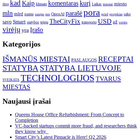
kad
kurį
Kaip
komentaras
miesto
jūsų
klimato
Laikas
miestai
pora
mln
parašė
mlrd
namų
OpenAI
sako
projektas
naujas
nes
prieš
USD
TheCityFix
Smart
savo
už
statybos
teigia
transporto
vertės
virėjų
Įrašo
yra
Kategorijos
IŠMANŪS MIESTAI
RECEPTAI
PASLAUGOS
STATYBA
STATYBA LIETUVOJE
TECHNOLOGIJOS
TVARUS
SVEIKATA
MIESTAS
Naujausi įrašai
Queens House Office Refurbishment: From Concept to
Completion
VC-backed startups commit more fraud, and researchers think
they know why
Smart City’s Latest Pinnacle is Here! Q2 2026