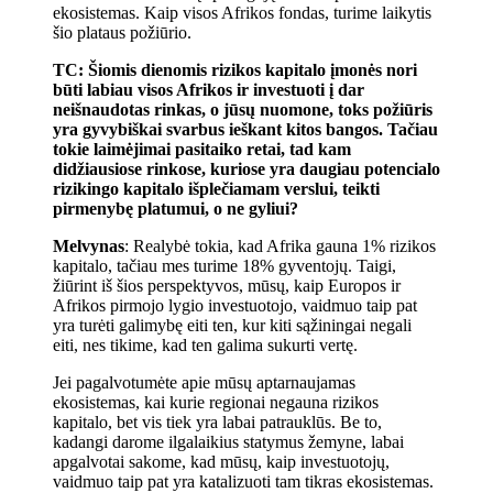
ekosistemas. Kaip visos Afrikos fondas, turime laikytis
šio plataus požiūrio.
TC: Šiomis dienomis rizikos kapitalo įmonės nori
būti labiau visos Afrikos ir investuoti į dar
neišnaudotas rinkas, o jūsų nuomone, toks požiūris
yra gyvybiškai svarbus ieškant kitos bangos. Tačiau
tokie laimėjimai pasitaiko retai, tad kam
didžiausiose rinkose, kuriose yra daugiau potencialo
rizikingo kapitalo išplečiamam verslui, teikti
pirmenybę platumui, o ne gyliui?
Melvynas
: Realybė tokia, kad Afrika gauna 1% rizikos
kapitalo, tačiau mes turime 18% gyventojų. Taigi,
žiūrint iš šios perspektyvos, mūsų, kaip Europos ir
Afrikos pirmojo lygio investuotojo, vaidmuo taip pat
yra turėti galimybę eiti ten, kur kiti sąžiningai negali
eiti, nes tikime, kad ten galima sukurti vertę.
Jei pagalvotumėte apie mūsų aptarnaujamas
ekosistemas, kai kurie regionai negauna rizikos
kapitalo, bet vis tiek yra labai patrauklūs. Be to,
kadangi darome ilgalaikius statymus žemyne, labai
apgalvotai sakome, kad mūsų, kaip investuotojų,
vaidmuo taip pat yra katalizuoti tam tikras ekosistemas.