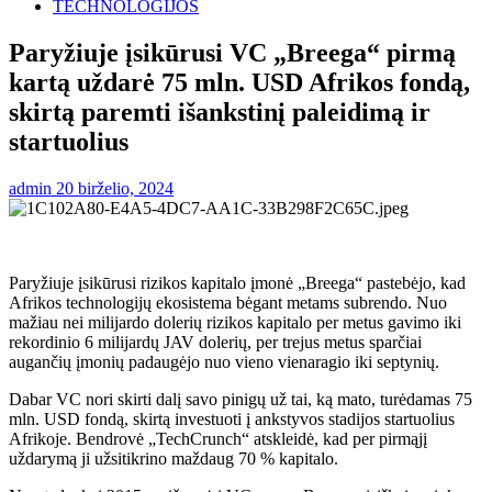
TECHNOLOGIJOS
Paryžiuje įsikūrusi VC „Breega“ pirmą
kartą uždarė 75 mln. USD Afrikos fondą,
skirtą paremti išankstinį paleidimą ir
startuolius
admin
20 birželio, 2024
Paryžiuje įsikūrusi rizikos kapitalo įmonė „Breega“ pastebėjo, kad
Afrikos technologijų ekosistema bėgant metams subrendo. Nuo
mažiau nei milijardo dolerių rizikos kapitalo per metus gavimo iki
rekordinio 6 milijardų JAV dolerių, per trejus metus sparčiai
augančių įmonių padaugėjo nuo vieno vienaragio iki septynių.
Dabar VC nori skirti dalį savo pinigų už tai, ką mato, turėdamas 75
mln. USD fondą, skirtą investuoti į ankstyvos stadijos startuolius
Afrikoje. Bendrovė „TechCrunch“ atskleidė, kad per pirmąjį
uždarymą ji užsitikrino maždaug 70 % kapitalo.