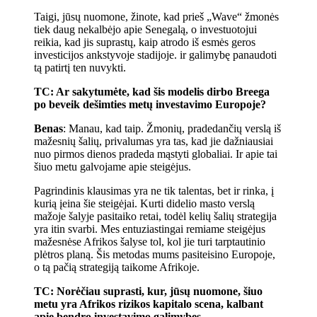
Taigi, jūsų nuomone, žinote, kad prieš „Wave“ žmonės
tiek daug nekalbėjo apie Senegalą, o investuotojui
reikia, kad jis suprastų, kaip atrodo iš esmės geros
investicijos ankstyvoje stadijoje. ir galimybę panaudoti
tą patirtį ten nuvykti.
TC: Ar sakytumėte, kad šis modelis dirbo Breega
po beveik dešimties metų investavimo Europoje?
Benas
: Manau, kad taip. Žmonių, pradedančių verslą iš
mažesnių šalių, privalumas yra tas, kad jie dažniausiai
nuo pirmos dienos pradeda mąstyti globaliai. Ir apie tai
šiuo metu galvojame apie steigėjus.
Pagrindinis klausimas yra ne tik talentas, bet ir rinka, į
kurią įeina šie steigėjai. Kurti didelio masto verslą
mažoje šalyje pasitaiko retai, todėl kelių šalių strategija
yra itin svarbi. Mes entuziastingai remiame steigėjus
mažesnėse Afrikos šalyse tol, kol jie turi tarptautinio
plėtros planą. Šis metodas mums pasiteisino Europoje,
o tą pačią strategiją taikome Afrikoje.
TC: Norėčiau suprasti, kur, jūsų nuomone, šiuo
metu yra Afrikos rizikos kapitalo scena, kalbant
apie bendro investavimo galimybes.