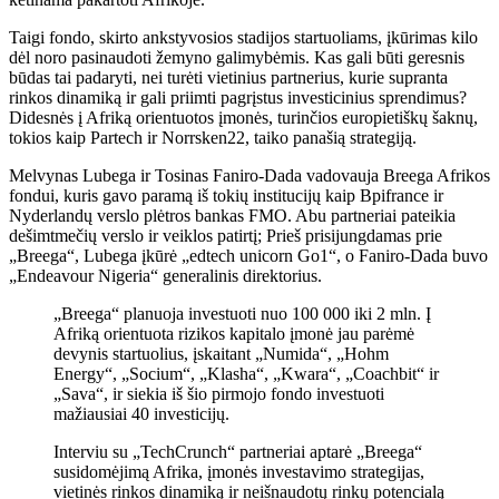
Taigi fondo, skirto ankstyvosios stadijos startuoliams, įkūrimas kilo
dėl noro pasinaudoti žemyno galimybėmis. Kas gali būti geresnis
būdas tai padaryti, nei turėti vietinius partnerius, kurie supranta
rinkos dinamiką ir gali priimti pagrįstus investicinius sprendimus?
Didesnės į Afriką orientuotos įmonės, turinčios europietiškų šaknų,
tokios kaip Partech ir Norrsken22, taiko panašią strategiją.
Melvynas Lubega ir Tosinas Faniro-Dada vadovauja Breega Afrikos
fondui, kuris gavo paramą iš tokių institucijų kaip Bpifrance ir
Nyderlandų verslo plėtros bankas FMO. Abu partneriai pateikia
dešimtmečių verslo ir veiklos patirtį; Prieš prisijungdamas prie
„Breega“, Lubega įkūrė „edtech unicorn Go1“, o Faniro-Dada buvo
„Endeavour Nigeria“ generalinis direktorius.
„Breega“ planuoja investuoti nuo 100 000 iki 2 mln. Į
Afriką orientuota rizikos kapitalo įmonė jau parėmė
devynis startuolius, įskaitant „Numida“, „Hohm
Energy“, „Socium“, „Klasha“, „Kwara“, „Coachbit“ ir
„Sava“, ir siekia iš šio pirmojo fondo investuoti
mažiausiai 40 investicijų.
Interviu su „TechCrunch“ partneriai aptarė „Breega“
susidomėjimą Afrika, įmonės investavimo strategijas,
vietinės rinkos dinamiką ir neišnaudotų rinkų potencialą