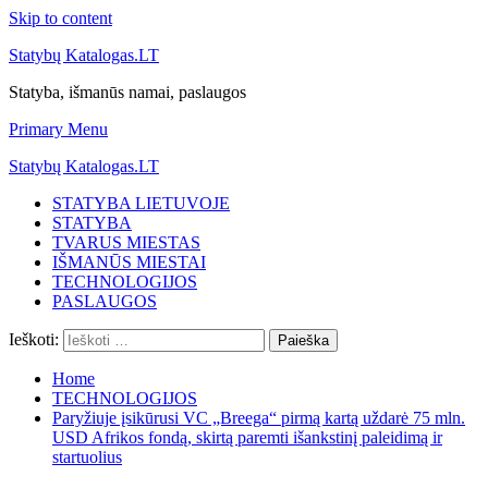
Skip to content
Statybų Katalogas.LT
Statyba, išmanūs namai, paslaugos
Primary Menu
Statybų Katalogas.LT
STATYBA LIETUVOJE
STATYBA
TVARUS MIESTAS
IŠMANŪS MIESTAI
TECHNOLOGIJOS
PASLAUGOS
Ieškoti:
Home
TECHNOLOGIJOS
Paryžiuje įsikūrusi VC „Breega“ pirmą kartą uždarė 75 mln.
USD Afrikos fondą, skirtą paremti išankstinį paleidimą ir
startuolius