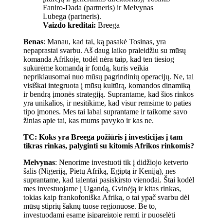
Faniro-Dada (partneris) ir Melvynas
Lubega (partneris).
Vaizdo kreditai:
Breega
Benas
: Manau, kad tai, ką pasakė Tosinas, yra
nepaprastai svarbu. Aš daug laiko praleidžiu su mūsų
komanda Afrikoje, todėl nėra taip, kad ten tiesiog
sukūrėme komandą ir fondą, kuris veikia
nepriklausomai nuo mūsų pagrindinių operacijų. Ne, tai
visiškai integruota į mūsų kultūrą, komandos dinamiką
ir bendrą įmonės strategiją. Suprantame, kad šios rinkos
yra unikalios, ir nesitikime, kad visur remsime to paties
tipo įmones. Mes tai labai suprantame ir taikome savo
žinias apie tai, kas mums pavyko ir kas ne.
TC: Koks yra Breega požiūris į investicijas į tam
tikras rinkas, palyginti su kitomis Afrikos rinkomis?
Melvynas
: Nenorime investuoti tik į didžiojo ketverto
šalis (Nigeriją, Pietų Afriką, Egiptą ir Keniją), nes
suprantame, kad talentai pasiskirsto vienodai. Štai kodėl
mes investuojame į Ugandą, Gvinėją ir kitas rinkas,
tokias kaip frankofoniška Afrika, o tai ypač svarbu dėl
mūsų stiprių šaknų tuose regionuose. Be to,
investuodami esame įsipareigoję remti ir puoselėti