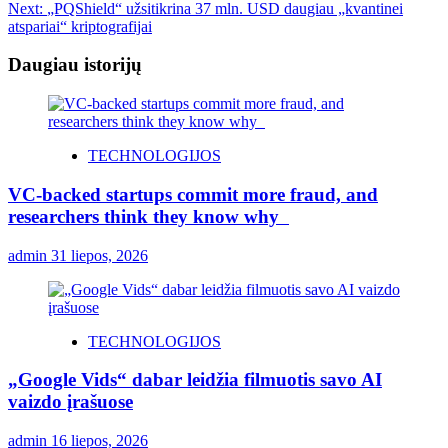
Next:
„PQShield“ užsitikrina 37 mln. USD daugiau „kvantinei
atspariai“ kriptografijai
Daugiau istorijų
TECHNOLOGIJOS
VC-backed startups commit more fraud, and
researchers think they know why
admin
31 liepos, 2026
TECHNOLOGIJOS
„Google Vids“ dabar leidžia filmuotis savo AI
vaizdo įrašuose
admin
16 liepos, 2026