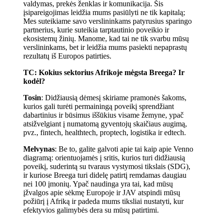
valdymas, prekės ženklas ir komunikacija. Šis
įsipareigojimas leidžia mums pasiūlyti ne tik kapitalą;
Mes suteikiame savo verslininkams patyrusius sparingo
partnerius, kurie suteikia tarptautinio poveikio ir
ekosistemų žinių. Manome, kad tai ne tik svarbu mūsų
verslininkams, bet ir leidžia mums pasiekti nepaprastų
rezultatų iš Europos patirties.
TC: Kokius sektorius Afrikoje mėgsta Breega? Ir
kodėl?
Tosin
: Didžiausią dėmesį skiriame pramonės šakoms,
kurios gali turėti permainingą poveikį sprendžiant
dabartinius ir būsimus iššūkius visame žemyne, ypač
atsižvelgiant į numatomą gyventojų skaičiaus augimą,
pvz., fintech, healthtech, proptech, logistika ir edtech.
Melvynas
: Be to, galite galvoti apie tai kaip apie Venno
diagramą: orientuojamės į sritis, kurios turi didžiausią
poveikį, suderintą su tvaraus vystymosi tikslais (SDG),
ir kuriose Breega turi didelę patirtį remdamas daugiau
nei 100 įmonių. Ypač naudinga yra tai, kad mūsų
įžvalgos apie sėkmę Europoje ir JAV atspindi mūsų
požiūrį į Afriką ir padeda mums tiksliai nustatyti, kur
efektyvios galimybės dera su mūsų patirtimi.