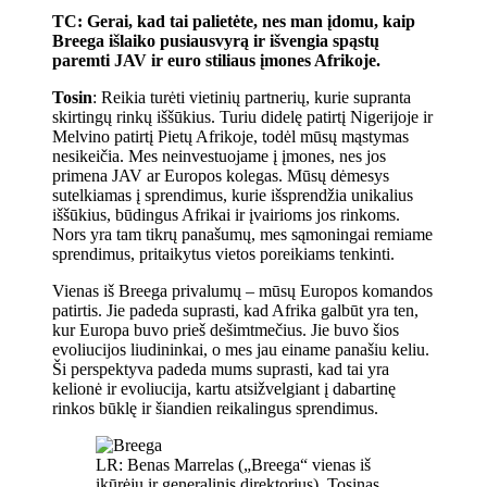
TC: Gerai, kad tai palietėte, nes man įdomu, kaip
Breega išlaiko pusiausvyrą ir išvengia spąstų
paremti JAV ir euro stiliaus įmones Afrikoje.
Tosin
: Reikia turėti vietinių partnerių, kurie supranta
skirtingų rinkų iššūkius. Turiu didelę patirtį Nigerijoje ir
Melvino patirtį Pietų Afrikoje, todėl mūsų mąstymas
nesikeičia. Mes neinvestuojame į įmones, nes jos
primena JAV ar Europos kolegas. Mūsų dėmesys
sutelkiamas į sprendimus, kurie išsprendžia unikalius
iššūkius, būdingus Afrikai ir įvairioms jos rinkoms.
Nors yra tam tikrų panašumų, mes sąmoningai remiame
sprendimus, pritaikytus vietos poreikiams tenkinti.
Vienas iš Breega privalumų – mūsų Europos komandos
patirtis. Jie padeda suprasti, kad Afrika galbūt yra ten,
kur Europa buvo prieš dešimtmečius. Jie buvo šios
evoliucijos liudininkai, o mes jau einame panašiu keliu.
Ši perspektyva padeda mums suprasti, kad tai yra
kelionė ir evoliucija, kartu atsižvelgiant į dabartinę
rinkos būklę ir šiandien reikalingus sprendimus.
LR: Benas Marrelas („Breega“ vienas iš
įkūrėjų ir generalinis direktorius), Tosinas