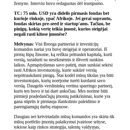
žemyne. Interviu buvo redaguotas dėl trumpumo.
TC: 75 mln. USD yra didelis pirmasis fondas bet
kurioje rinkoje, ypač Afrikoje. Jei gerai suprantu,
fondas skirtas pre-seed ir startup'ams. Tačiau, be
pinigų, kokią vertę teikia įmonė, kurios steigėjai
negali rasti kitose įmonėse?
Melvynas
: Visi Breega partneriai ir investicijų
komandos nariai yra buvę steigėjai ir operatoriai. Iš
pirmų lūpų žinome, ką reiškia pritraukti kapitalą, kurti
verslą, susidurti su nesėkmėmis ir ištverti sunkius
laikus. Apmąstydamas savo patirtį, man sunkiai sekėsi
rasti Afrikos investuotojų, kurie sukūrė verslą
nepritraukdami pinigų. Štai kodėl mūsų tikslas yra būti
investuotojais, kurių norėjome turėti kurdami savo
verslą. Daugelis verslininkų vertina sparringo partnerį,
kuris ten buvo ir tai darė anksčiau. Mes norime būti
pirmieji pradedančiųjų įmonių patikrinimai, kurie yra
gana stiprūs ir pirmauja išankstinio paleidimo ir
parengiamųjų darbų etapuose.
Daugiau nei ketvirtadalis mūsų komandos yra skirta tik
mūsų portfelio įmonių palaikymui įvairiose srityse,
tokiose kaip rinkos strategija, talentų valdymas,