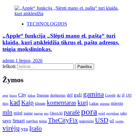
TECHNOLOGIJOS
„Apple“ funkcija „Slėpti mano el. paštą“ turi
klaidą, kuri atskleidžia tikrus el. pašto adresus,
teigia mokslininkas.
admin
1 liepos, 2026
Ieškoti:
Žymos
gamina
gali
City
dėl
iš
Daugiau
direktorius
Google
iki
JAV
apie
biuro
dabar
kad
kurį
Kaip
komentaras
miesto
jūsų
klimato
Laikas
miestai
pora
mln
parašė
mlrd
namų
OpenAI
sako
projektas
naujas
nes
prieš
USD
TheCityFix
Smart
savo
už
statybos
teigia
transporto
vertės
virėjų
Įrašo
yra