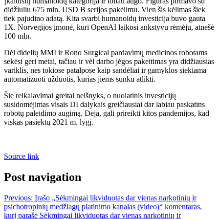
Įkaitusių humanoidų kategorija ir toliau augo. Figūras pirmavo su
didžiuliu 675 mln. USD B serijos pakėlimu. Vien šis kėlimas šiek
tiek pajudino adatą. Kita svarbi humanoidų investicija buvo gauta
1X. Norvegijos įmonė, kuri OpenAI laikosi ankstyvu rėmėju, atnešė
100 mln.
Dėl didelių MMI ir Rono Surgical pardavimų medicinos robotams
sekėsi geri metai, tačiau ir vėl darbo jėgos pakeitimas yra didžiausias
variklis, nes tokiose patalpose kaip sandėliai ir gamyklos siekiama
automatizuoti užduotis, kurias jiems sunku atlikti.
Šie reikalavimai greitai neišnyks, o nuolatinis investicijų
susidomėjimas visais DI dalykais greičiausiai dar labiau paskatins
robotų paleidimo augimą. Deja, gali prireikti kitos pandemijos, kad
viskas pasiektų 2021 m. lygį.
Source link
Post navigation
Previous:
Įrašo „Sėkmingai likviduotas dar vienas narkotinių ir
psichotropinių medžiagų platinimo kanalas (video)“ komentaras,
kurį parašė Sėkmingai likviduotas dar vienas narkotinių ir