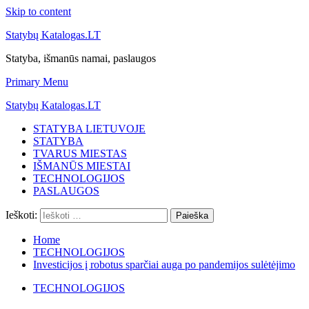
Skip to content
Statybų Katalogas.LT
Statyba, išmanūs namai, paslaugos
Primary Menu
Statybų Katalogas.LT
STATYBA LIETUVOJE
STATYBA
TVARUS MIESTAS
IŠMANŪS MIESTAI
TECHNOLOGIJOS
PASLAUGOS
Ieškoti:
Home
TECHNOLOGIJOS
Investicijos į robotus sparčiai auga po pandemijos sulėtėjimo
TECHNOLOGIJOS