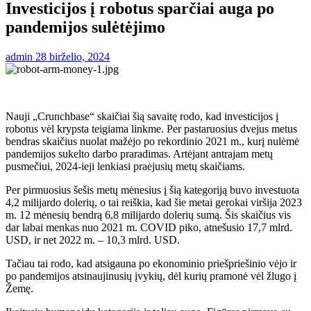
Investicijos į robotus sparčiai auga po
pandemijos sulėtėjimo
admin
28 birželio, 2024
Nauji „Crunchbase“ skaičiai šią savaitę rodo, kad investicijos į
robotus vėl krypsta teigiama linkme. Per pastaruosius dvejus metus
bendras skaičius nuolat mažėjo po rekordinio 2021 m., kurį nulėmė
pandemijos sukelto darbo praradimas. Artėjant antrajam metų
pusmečiui, 2024-ieji lenkiasi praėjusių metų skaičiams.
Per pirmuosius šešis metų mėnesius į šią kategoriją buvo investuota
4,2 milijardo dolerių, o tai reiškia, kad šie metai gerokai viršija 2023
m. 12 mėnesių bendrą 6,8 milijardo dolerių sumą. Šis skaičius vis
dar labai menkas nuo 2021 m. COVID piko, atnešusio 17,7 mlrd.
USD, ir net 2022 m. – 10,3 mlrd. USD.
Tačiau tai rodo, kad atsigauna po ekonominio priešpriešinio vėjo ir
po pandemijos atsinaujinusių įvykių, dėl kurių pramonė vėl žlugo į
Žemę.