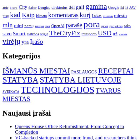
gamina
gali
City
dėl
iš
Daugiau
direktorius
Google
iki
JAV
apie
biuro
dabar
kad
kurį
Kaip
komentaras
miesto
jūsų
klimato
Laikas
miestai
pora
mln
parašė
mlrd
namų
OpenAI
sako
projektas
naujas
nes
prieš
USD
TheCityFix
Smart
savo
už
statybos
teigia
transporto
vertės
virėjų
Įrašo
yra
Kategorijos
IŠMANŪS MIESTAI
RECEPTAI
PASLAUGOS
STATYBA
STATYBA LIETUVOJE
TECHNOLOGIJOS
TVARUS
SVEIKATA
MIESTAS
Naujausi įrašai
Queens House Office Refurbishment: From Concept to
Completion
VC-backed startups commit more fraud, and researchers think