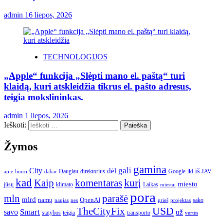
admin
16 liepos, 2026
TECHNOLOGIJOS
„Apple“ funkcija „Slėpti mano el. paštą“ turi
klaidą, kuri atskleidžia tikrus el. pašto adresus,
teigia mokslininkas.
admin
1 liepos, 2026
Ieškoti:
Žymos
gamina
gali
City
dėl
iš
Daugiau
direktorius
Google
iki
JAV
apie
biuro
dabar
kad
kurį
Kaip
komentaras
miesto
jūsų
klimato
Laikas
miestai
pora
mln
parašė
mlrd
namų
OpenAI
sako
projektas
naujas
nes
prieš
USD
TheCityFix
Smart
savo
už
statybos
teigia
transporto
vertės