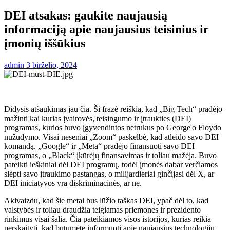
DEI atsakas: gaukite naujausią
informaciją apie naujausius teisinius ir
įmonių iššūkius
admin
3 birželio, 2024
Didysis atšaukimas jau čia. Ši frazė reiškia, kad „Big Tech“ pradėjo
mažinti kai kurias įvairovės, teisingumo ir įtraukties (DEI)
programas, kurios buvo įgyvendintos netrukus po George'o Floydo
nužudymo. Visai neseniai „Zoom“ paskelbė, kad atleido savo DEI
komandą. „Google“ ir „Meta“ pradėjo finansuoti savo DEI
programas, o „Black“ įkūrėjų finansavimas ir toliau mažėja. Buvo
pateikti ieškiniai dėl DEI programų, todėl įmonės dabar verčiamos
slėpti savo įtraukimo pastangas, o milijardieriai ginčijasi dėl X, ar
DEI iniciatyvos yra diskriminacinės, ar ne.
Akivaizdu, kad šie metai bus lūžio taškas DEI, ypač dėl to, kad
valstybės ir toliau draudžia teigiamas priemones ir prezidento
rinkimus visai šalia. Čia pateikiamos visos istorijos, kurias reikia
perskaityti, kad būtumėte informuoti apie naujausius technologijų