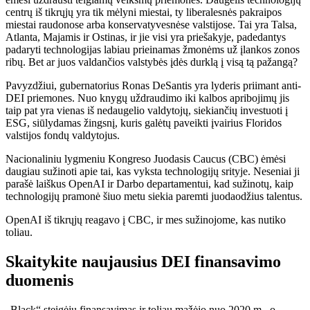
centrų iš tikrųjų yra tik mėlyni miestai, ty liberalesnės pakraipos
miestai raudonose arba konservatyvesnėse valstijose. Tai yra Talsa,
Atlanta, Majamis ir Ostinas, ir jie visi yra priešakyje, padedantys
padaryti technologijas labiau prieinamas žmonėms už įlankos zonos
ribų. Bet ar juos valdančios valstybės įdės durklą į visą tą pažangą?
Pavyzdžiui, gubernatorius Ronas DeSantis yra lyderis priimant anti-
DEI priemones. Nuo knygų uždraudimo iki kalbos apribojimų jis
taip pat yra vienas iš nedaugelio valdytojų, siekiančių investuoti į
ESG, siūlydamas žingsnį, kuris galėtų paveikti įvairius Floridos
valstijos fondų valdytojus.
Nacionaliniu lygmeniu Kongreso Juodasis Caucus (CBC) ėmėsi
daugiau sužinoti apie tai, kas vyksta technologijų srityje. Neseniai ji
parašė laiškus OpenAI ir Darbo departamentui, kad sužinotų, kaip
technologijų pramonė šiuo metu siekia paremti juodaodžius talentus.
OpenAI iš tikrųjų reagavo į CBC, ir mes sužinojome, kas nutiko
toliau.
Skaitykite naujausius DEI finansavimo
duomenis
„Black“ steigėjų finansavimas ir toliau mažėjo nuo 2020 m., o