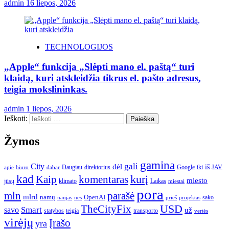
admin
16 liepos, 2026
TECHNOLOGIJOS
„Apple“ funkcija „Slėpti mano el. paštą“ turi
klaidą, kuri atskleidžia tikrus el. pašto adresus,
teigia mokslininkas.
admin
1 liepos, 2026
Ieškoti:
Žymos
gamina
gali
City
dėl
iš
Daugiau
direktorius
Google
iki
JAV
apie
biuro
dabar
kad
kurį
Kaip
komentaras
miesto
jūsų
klimato
Laikas
miestai
pora
mln
parašė
mlrd
namų
OpenAI
sako
projektas
naujas
nes
prieš
USD
TheCityFix
Smart
savo
už
statybos
teigia
transporto
vertės
virėjų
Įrašo
yra