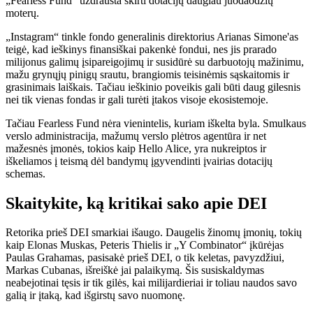
„Fearless Fund“ uždrausta skirti dotacijų daugiau juodaodžių
moterų.
„Instagram“ tinkle fondo generalinis direktorius Arianas Simone'as
teigė, kad ieškinys finansiškai pakenkė fondui, nes jis prarado
milijonus galimų įsipareigojimų ir susidūrė su darbuotojų mažinimu,
mažu grynųjų pinigų srautu, brangiomis teisinėmis sąskaitomis ir
grasinimais laiškais. Tačiau ieškinio poveikis gali būti daug gilesnis
nei tik vienas fondas ir gali turėti įtakos visoje ekosistemoje.
Tačiau Fearless Fund nėra vienintelis, kuriam iškelta byla. Smulkaus
verslo administracija, mažumų verslo plėtros agentūra ir net
mažesnės įmonės, tokios kaip Hello Alice, yra nukreiptos ir
iškeliamos į teismą dėl bandymų įgyvendinti įvairias dotacijų
schemas.
Skaitykite, ką kritikai sako apie DEI
Retorika prieš DEI smarkiai išaugo. Daugelis žinomų įmonių, tokių
kaip Elonas Muskas, Peteris Thielis ir „Y Combinator“ įkūrėjas
Paulas Grahamas, pasisakė prieš DEI, o tik keletas, pavyzdžiui,
Markas Cubanas, išreiškė jai palaikymą. Šis susiskaldymas
neabejotinai tęsis ir tik gilės, kai milijardieriai ir toliau naudos savo
galią ir įtaką, kad išgirstų savo nuomonę.