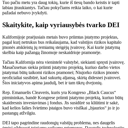
Tuo pačiu metu yra daug tokių, kurie iš tiesų bando keistis ir tapti
labiau įtraukiantys. Tačiau pokyčiams reikia laiko, o kai kurie
pažadai nebuvo įvykdyti.
Skaitykite, kaip vyriausybės tvarko DEI
Kalifornijoje praėjusiais metais buvo priimtas įstatymo projektas,
pagal kurį netrukus bus reikalaujama, kad valstijos rizikos kapitalo
įmonės atskleistų jų remiamų steigėjų įvairovę. Kai kurie įstatymą
skelbia kaip pažangą žinomoje neskaidrioje pramonėje.
Tačiau Kalifornija nėra vienintelė valstybė, siekianti spręsti įvairovę.
Masačusetsas siekia priimti įstatymo projektą, kuriuo darbo vietos
įstatymai būtų taikomi rizikos pramonei; Niujorko rizikos įmonės
neoficialiai susibūrė, kad sukurtų aljansą, skirtą didesnei įvairovei.
Šios iniciatyvos apima jaudulį, bet ir tam tikrų dvejonių.
Rep. Emanuelis Cleaveris, kuris yra Kongreso „Black Caucus“
pirmininkas, bandė Kongrese priimti įstatymo projektą, kuriuo būtų
skaidresnis investavimas į fondus. Jis susidūrė su kliūtimi ir sakė,
kad kelios šalies švietimo įstaigos buvo visiškai „bjaurios“ jo ir jo
pastangų atžvilgiu.
DEI tapo pagrindine raudonųjų valstijų problema, nes daugelis
ėmėsi uždrausti teigiamų veiksmų priemones. Daugelis technologijų