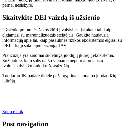
pernai nesiskyrė.
Skaitykite DEI vaizdą iš užsienio
Užsienio pramonės šakos žiūri į valstybes, įskaitant tai, kaip
elgiamasi su marginalizuotais steigėjais. Gaukite naujausią
informaciją apie tai, kaip pasaulinės rizikos ekosistemos elgiasi su
DEI ir ką ji sako apie pažangą JAV
Prancūzija yra žinomai sudėtinga juodųjų įkūrėjų ekosistema.
Sužinokite, kaip šalis naršo viename nepermatomiausių
įvairiaspalvių žmonių kraštovaizdžių.
Tuo tarpu JK padarė didelę pažangą finansuodama juodaodžių
įkūrėjų.
Source link
Post navigation