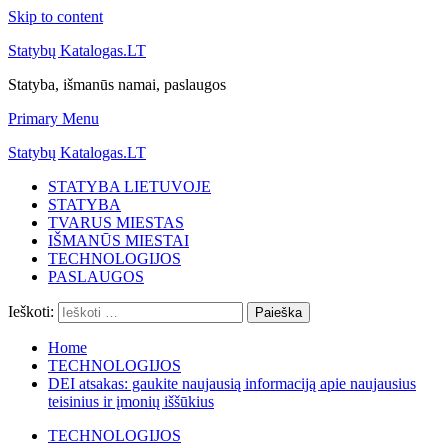
Skip to content
Statybų Katalogas.LT
Statyba, išmanūs namai, paslaugos
Primary Menu
Statybų Katalogas.LT
STATYBA LIETUVOJE
STATYBA
TVARUS MIESTAS
IŠMANŪS MIESTAI
TECHNOLOGIJOS
PASLAUGOS
Ieškoti:
Home
TECHNOLOGIJOS
DEI atsakas: gaukite naujausią informaciją apie naujausius
teisinius ir įmonių iššūkius
TECHNOLOGIJOS