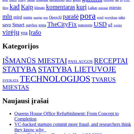
kad
kurį
Kaip
komentaras
miesto
jūsų
klimato
Laikas
miestai
pora
mln
parašė
mlrd
namų
OpenAI
sako
projektas
naujas
nes
prieš
USD
TheCityFix
Smart
savo
už
statybos
teigia
transporto
vertės
virėjų
Įrašo
yra
Kategorijos
IŠMANŪS MIESTAI
RECEPTAI
PASLAUGOS
STATYBA
STATYBA LIETUVOJE
TECHNOLOGIJOS
TVARUS
SVEIKATA
MIESTAS
Naujausi įrašai
Queens House Office Refurbishment: From Concept to
Completion
VC-backed startups commit more fraud, and researchers think
they know why