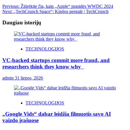
Previous:
Žiūrėkite čia, kaip „Apple“ prasidės WWDC 2024
Next:
„TechCrunch Space“: Kinijos pergalė | TechCrunch
Daugiau istorijų
TECHNOLOGIJOS
VC-backed startups commit more fraud, and
researchers think they know why
admin
31 liepos, 2026
TECHNOLOGIJOS
„Google Vids“ dabar leidžia filmuotis savo AI
vaizdo įrašuose