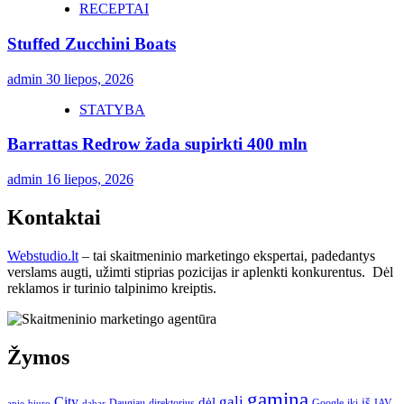
RECEPTAI
Stuffed Zucchini Boats
admin
30 liepos, 2026
STATYBA
Barrattas Redrow žada supirkti 400 mln
admin
16 liepos, 2026
Kontaktai
Webstudio.lt
– tai skaitmeninio marketingo ekspertai, padedantys
verslams augti, užimti stiprias pozicijas ir aplenkti konkurentus. Dėl
reklamos ir turinio talpinimo kreiptis.
Žymos
gamina
gali
City
dėl
iš
Daugiau
direktorius
Google
iki
JAV
apie
biuro
dabar