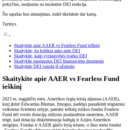
pokyčius, susijusius su nuolatine DEI reakcija.
Šis sąrašas bus atnaujintas, todėl tikrinkite dar kartą.
Turinys
Skaitykite apie AAER vs Fearless Fund ieškinį
Skaitykite, ką kritikai sako apie DEI
Skaitykite, kaip vyriausybės tvarko DEI
Skaitykite naujausius DEI finansavimo duomenis
Skaitykite DEI vaizdą iš užsienio
Skaitykite apie AAER vs Fearless Fund
ieškinį
2023 m. rugpjūčio mėn. Amerikos lygių teisių aljansas (AAER),
kurį įkūrė Edwardas Blumas, žmogus, padėjęs panaikinti teigiamus
veiksmus švietimo srityje, pateikė ieškinį rizikos fondui Fearless
Fund dėl verslo dotacijų siūlymo juodaodėms moterims. AAER
teigė, kad dotacija diskriminuoja baltųjų ir Azijos Amerikos
steigėjus. Fondas ir AAER ginčo bylą teisme, o šiuo metu fondui