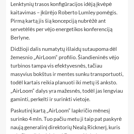
Lenktynių trasos konfigūracijos idėją įkvėpė
kaitavimas – įkūrėjo Roberto Lumley pomėgis.
Pirmą kartą jis šią koncepciją nubrėžė ant
servetėlės ​​per vėjo energetikos konferenciją
Berlyne.
Didžioji dalis numatytų išlaidų sutaupoma dėl
žemesnio „AirLoom“ profilio. Šiandieninės vėjo
turbinos tampa vis efektyvesnės, tačiau
masyvius bokštus ir mentes sunku transportuoti,
todėl kartais reikia planuoti iki metų iš anksto.
„AirLoom“ dalys yra mažesnės, todėl jas lengviau
gaminti, perkelti ir surinkti vietoje.
Paskutinį kartą „AirLoom“ lapkričio mėnesį
surinko 4 mln. Tuo pačiu metu ji taip pat paskyrė
naują generalinį direktorių Nealą Ricknerį, kuris