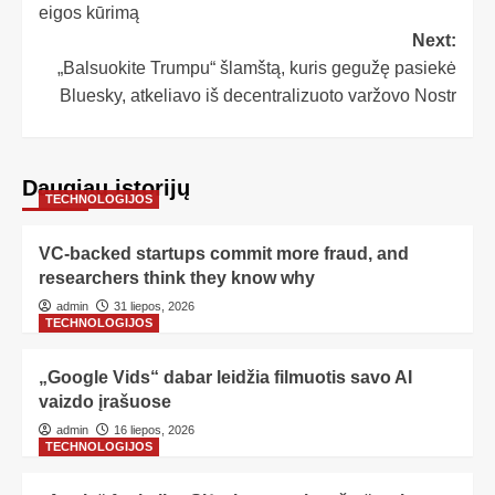
eigos kūrimą
Next:
„Balsuokite Trumpu“ šlamštą, kuris gegužę pasiekė
Bluesky, atkeliavo iš decentralizuoto varžovo Nostr
Daugiau istorijų
TECHNOLOGIJOS
VC-backed startups commit more fraud, and
researchers think they know why
admin
31 liepos, 2026
TECHNOLOGIJOS
„Google Vids“ dabar leidžia filmuotis savo AI
vaizdo įrašuose
admin
16 liepos, 2026
TECHNOLOGIJOS