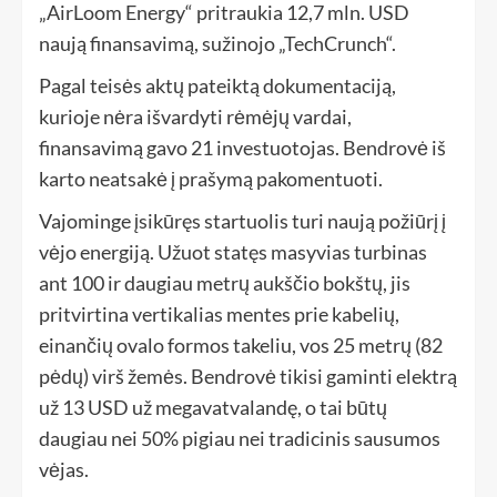
„AirLoom Energy“ pritraukia 12,7 mln. USD
naują finansavimą, sužinojo „TechCrunch“.
Pagal teisės aktų pateiktą dokumentaciją,
kurioje nėra išvardyti rėmėjų vardai,
finansavimą gavo 21 investuotojas. Bendrovė iš
karto neatsakė į prašymą pakomentuoti.
Vajominge įsikūręs startuolis turi naują požiūrį į
vėjo energiją. Užuot statęs masyvias turbinas
ant 100 ir daugiau metrų aukščio bokštų, jis
pritvirtina vertikalias mentes prie kabelių,
einančių ovalo formos takeliu, vos 25 metrų (82
pėdų) virš žemės. Bendrovė tikisi gaminti elektrą
už 13 USD už megavatvalandę, o tai būtų
daugiau nei 50% pigiau nei tradicinis sausumos
vėjas.