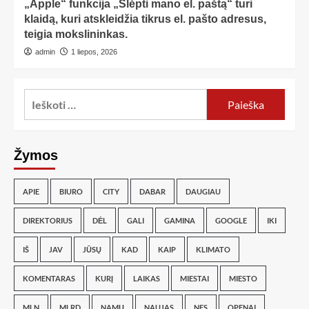
„Apple“ funkcija „Slėpti mano el. paštą“ turi
klaidą, kuri atskleidžia tikrus el. pašto adresus,
teigia mokslininkas.
admin
1 liepos, 2026
Žymos
APIE
BIURO
CITY
DABAR
DAUGIAU
DIREKTORIUS
DĖL
GALI
GAMINA
GOOGLE
IKI
IŠ
JAV
JŪSŲ
KAD
KAIP
KLIMATO
KOMENTARAS
KURĮ
LAIKAS
MIESTAI
MIESTO
MLN
MLRD
NAMŲ
NAUJAS
NES
OPENAI