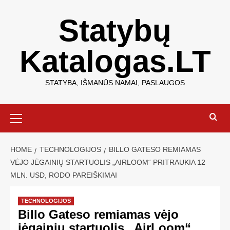
Statybų
Katalogas.LT
STATYBA, IŠMANŪS NAMAI, PASLAUGOS
HOME
TECHNOLOGIJOS
BILLO GATESO REMIAMAS
VĖJO JĖGAINIŲ STARTUOLIS „AIRLOOM“ PRITRAUKIA 12
MLN. USD, RODO PAREIŠKIMAI
TECHNOLOGIJOS
Billo Gateso remiamas vėjo
jėgainių startuolis „AirLoom“