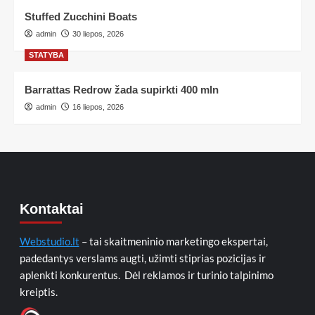
Stuffed Zucchini Boats
admin
30 liepos, 2026
STATYBA
Barrattas Redrow žada supirkti 400 mln
admin
16 liepos, 2026
Kontaktai
Webstudio.lt
– tai skaitmeninio marketingo ekspertai,
padedantys verslams augti, užimti stiprias pozicijas ir
aplenkti konkurentus. Dėl reklamos ir turinio talpinimo
kreiptis.