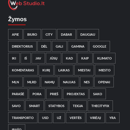
Žymos
APIE
BIURO
CITY
DABAR
DAUGIAU
DIREKTORIUS
DĖL
GALI
GAMINA
GOOGLE
IKI
IŠ
JAV
JŪSŲ
KAD
KAIP
KLIMATO
KOMENTARAS
KURĮ
LAIKAS
MIESTAI
MIESTO
MLN
MLRD
NAMŲ
NAUJAS
NES
OPENAI
PARAŠĖ
PORA
PRIEŠ
PROJEKTAS
SAKO
SAVO
SMART
STATYBOS
TEIGIA
THECITYFIX
TRANSPORTO
USD
UŽ
VERTĖS
VIRĖJŲ
YRA
ĮRAŠO