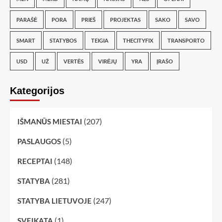
PARAŠĖ
PORA
PRIEŠ
PROJEKTAS
SAKO
SAVO
SMART
STATYBOS
TEIGIA
THECITYFIX
TRANSPORTO
USD
UŽ
VERTĖS
VIRĖJŲ
YRA
ĮRAŠO
Kategorijos
(207)
IŠMANŪS MIESTAI
(5)
PASLAUGOS
(148)
RECEPTAI
(281)
STATYBA
(247)
STATYBA LIETUVOJE
(1)
SVEIKATA