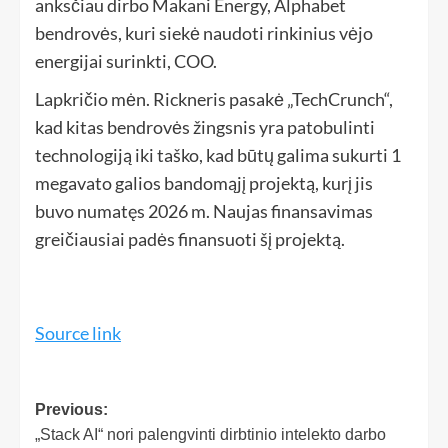
anksčiau dirbo Makani Energy, Alphabet
bendrovės, kuri siekė naudoti rinkinius vėjo
energijai surinkti, COO.
Lapkričio mėn. Rickneris pasakė „TechCrunch“,
kad kitas bendrovės žingsnis yra patobulinti
technologiją iki taško, kad būtų galima sukurti 1
megavato galios bandomąjį projektą, kurį jis
buvo numatęs 2026 m. Naujas finansavimas
greičiausiai padės finansuoti šį projektą.
Source link
Previous:
„Stack AI“ nori palengvinti dirbtinio intelekto darbo