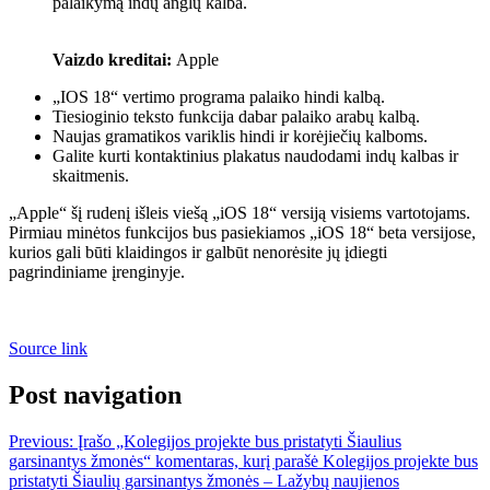
palaikymą indų anglų kalba.
Vaizdo kreditai:
Apple
„IOS 18“ vertimo programa palaiko hindi kalbą.
Tiesioginio teksto funkcija dabar palaiko arabų kalbą.
Naujas gramatikos variklis hindi ir korėjiečių kalboms.
Galite kurti kontaktinius plakatus naudodami indų kalbas ir
skaitmenis.
„Apple“ šį rudenį išleis viešą „iOS 18“ versiją visiems vartotojams.
Pirmiau minėtos funkcijos bus pasiekiamos „iOS 18“ beta versijose,
kurios gali būti klaidingos ir galbūt nenorėsite jų įdiegti
pagrindiniame įrenginyje.
Source link
Post navigation
Previous:
Įrašo „Kolegijos projekte bus pristatyti Šiaulius
garsinantys žmonės“ komentaras, kurį parašė Kolegijos projekte bus
pristatyti Šiaulių garsinantys žmonės – Lažybų naujienos