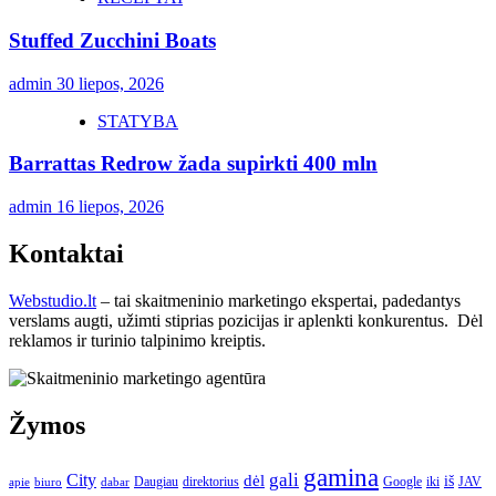
Stuffed Zucchini Boats
admin
30 liepos, 2026
STATYBA
Barrattas Redrow žada supirkti 400 mln
admin
16 liepos, 2026
Kontaktai
Webstudio.lt
– tai skaitmeninio marketingo ekspertai, padedantys
verslams augti, užimti stiprias pozicijas ir aplenkti konkurentus. Dėl
reklamos ir turinio talpinimo kreiptis.
Žymos
gamina
gali
City
dėl
iš
Daugiau
direktorius
Google
iki
JAV
apie
biuro
dabar