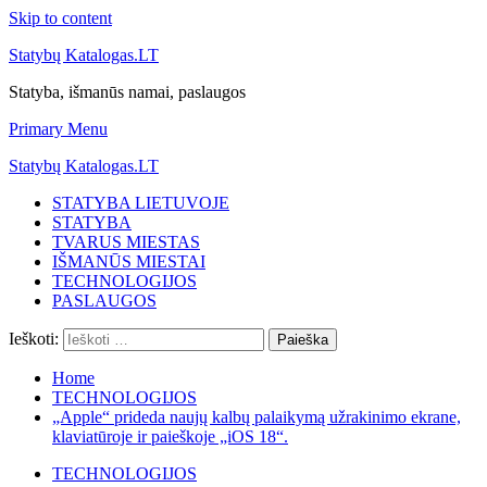
Skip to content
Statybų Katalogas.LT
Statyba, išmanūs namai, paslaugos
Primary Menu
Statybų Katalogas.LT
STATYBA LIETUVOJE
STATYBA
TVARUS MIESTAS
IŠMANŪS MIESTAI
TECHNOLOGIJOS
PASLAUGOS
Ieškoti:
Home
TECHNOLOGIJOS
„Apple“ prideda naujų kalbų palaikymą užrakinimo ekrane,
klaviatūroje ir paieškoje „iOS 18“.
TECHNOLOGIJOS