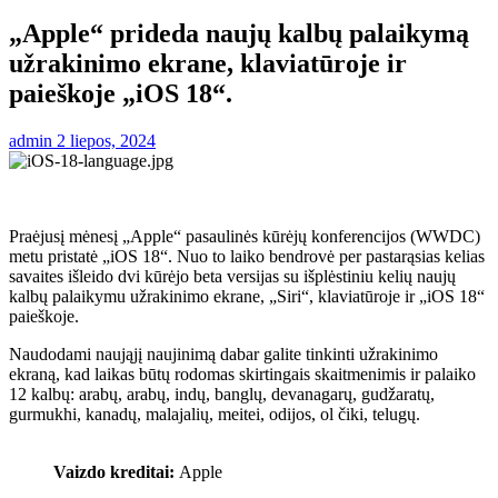
„Apple“ prideda naujų kalbų palaikymą
užrakinimo ekrane, klaviatūroje ir
paieškoje „iOS 18“.
admin
2 liepos, 2024
Praėjusį mėnesį „Apple“ pasaulinės kūrėjų konferencijos (WWDC)
metu pristatė „iOS 18“. Nuo to laiko bendrovė per pastarąsias kelias
savaites išleido dvi kūrėjo beta versijas su išplėstiniu kelių naujų
kalbų palaikymu užrakinimo ekrane, „Siri“, klaviatūroje ir „iOS 18“
paieškoje.
Naudodami naująjį naujinimą dabar galite tinkinti užrakinimo
ekraną, kad laikas būtų rodomas skirtingais skaitmenimis ir palaiko
12 kalbų: arabų, arabų, indų, banglų, devanagarų, gudžaratų,
gurmukhi, kanadų, malajalių, meitei, odijos, ol čiki, telugų.
Vaizdo kreditai:
Apple