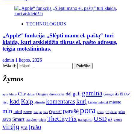
TECHNOLOGIJOS
„Apple“ funkcija „Slėpti mano el. paštą“ turi
klaidą, kuri atskleidžia tikrus el. pašto adresus,
teigia mokslininkas.
admin
1 liepos, 2026
Ieškoti:
Žymos
gamina
gali
City
dėl
iš
Daugiau
direktorius
Google
iki
JAV
apie
biuro
dabar
kad
kurį
Kaip
komentaras
miesto
jūsų
klimato
Laikas
miestai
pora
mln
parašė
mlrd
namų
OpenAI
sako
projektas
naujas
nes
prieš
USD
TheCityFix
Smart
savo
už
statybos
teigia
transporto
vertės
virėjų
Įrašo
yra