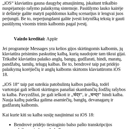
„iOS“ klaviatūra gauna daugybę atnaujinimų, įskaitant trikalbio
nuspėjamojo rašymo palaikymą sistemoje. Pasiūlymo lauko kairėje
ir dešinėje galite matyti papildomus kalbų scenarijus ir lengvai juos
perjungti. Be to, neperjungdami galite įvesti lotynišką tekstą ir gauti
pasiūlymų visomis trimis kalbomis pagal įvestį.
Vaizdo kreditai:
Apple
Jei programoje Messages yra kelios gijos skirtingomis kalbomis, jų
klaviatūra prisimins paskutinę kalbą, kurią naudojote tam tikrai gijai.
Trikalbė klaviatūra palaiko anglų, bangų, gudžarati, hindi, maratų,
pandžabų, tamilų, telugų kalbas. Be to, bendrovė taip pat pridėjo
palaikymą korėjiečių ir anglų kalboms skirtoms klaviatūroms iOS
18.
„iOS 18“ taip pat suteikia patobulintą kalbos paiešką, todėl
vartotojai gali ieškoti skirtingos panašiai skambančių žodžių rašybos
ta kalba. Pavyzdžiui, jie gali ieškoti ir „चंद्र“, ir „चन्द्र“ hindi kalba.
Nauja kalbų paieška galima asamiečių, banglų, devanagarų ir
gudžaratų kalbomis.
Kai kurie kiti su kalba susiję naujinimai su iOS 18:
Bendrovė pridėjo tiesioginio balso pašto transkripcijos