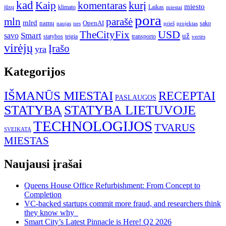
kad
kurį
Kaip
komentaras
miesto
jūsų
klimato
Laikas
miestai
pora
mln
parašė
mlrd
namų
OpenAI
sako
projektas
naujas
nes
prieš
USD
TheCityFix
Smart
savo
už
statybos
teigia
transporto
vertės
virėjų
Įrašo
yra
Kategorijos
IŠMANŪS MIESTAI
RECEPTAI
PASLAUGOS
STATYBA
STATYBA LIETUVOJE
TECHNOLOGIJOS
TVARUS
SVEIKATA
MIESTAS
Naujausi įrašai
Queens House Office Refurbishment: From Concept to
Completion
VC-backed startups commit more fraud, and researchers think
they know why
Smart City’s Latest Pinnacle is Here! Q2 2026