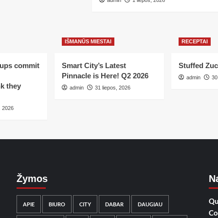
admin
1 liepos, 2026
IŠMANŪS MIESTAI
RECEPTAI
tups commit
Smart City’s Latest
Stuffed Zuc
Pinnacle is Here! Q2 2026
admin
30
k they
admin
31 liepos, 2026
, 2026
Žymos
Na
Qu
APIE
BIURO
CITY
DABAR
DAUGIAU
Co