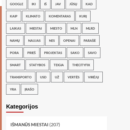
GOOGLE
IKI
IŠ
JAV
JŪSŲ
KAD
KAIP
KLIMATO
KOMENTARAS
KURĮ
LAIKAS
MIESTAI
MIESTO
MLN
MLRD
NAMŲ
NAUJAS
NES
OPENAI
PARAŠĖ
PORA
PRIEŠ
PROJEKTAS
SAKO
SAVO
SMART
STATYBOS
TEIGIA
THECITYFIX
TRANSPORTO
USD
UŽ
VERTĖS
VIRĖJŲ
YRA
ĮRAŠO
Kategorijos
(207)
IŠMANŪS MIESTAI