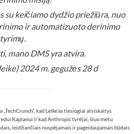
 su keičiamo dydžio priežiūra, nuo
drinimo ir automatizuoto derinimo
tyrimų.
gti, mano DMS yra atvira.
leike)
2024 m. gegužės 28 d
a „TechCrunch“, kad Leike'as tiesiogiai atsiskaitys
dui Kaplanui ir kad Anthropic tyrėjai, šiuo metu
dais, leidžiančiais nuspėjamais ir pageidaujamais būdais