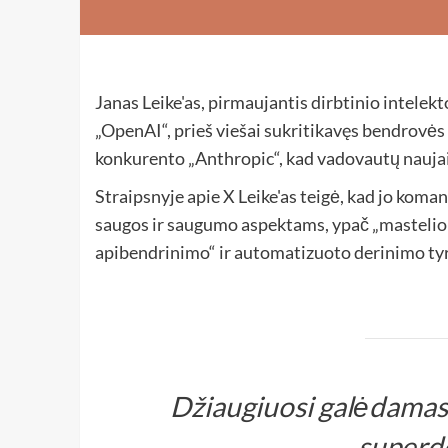
Janas Leike'as, pirmaujantis dirbtinio intelekt
„OpenAI“, prieš viešai sukritikavęs bendrovės 
konkurento „Anthropic“, kad vadovautų nauja
Straipsnyje apie X Leike'as teigė, kad jo koma
saugos ir saugumo aspektams, ypač „mastelio ke
apibendrinimo“ ir automatizuoto derinimo t
Džiaugiuosi galėdamas 
superde