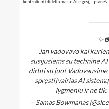
kontroliuoti didelio masto AI elgesį, – praneš.
✨🪩
Jan vadovavo kai kurie
susijusiems su technine AI
dirbti su juo! Vadovausime
spręsti įvairias AI sist
lygmeniu ir ne tik
– Samas Bowmanas (@slee