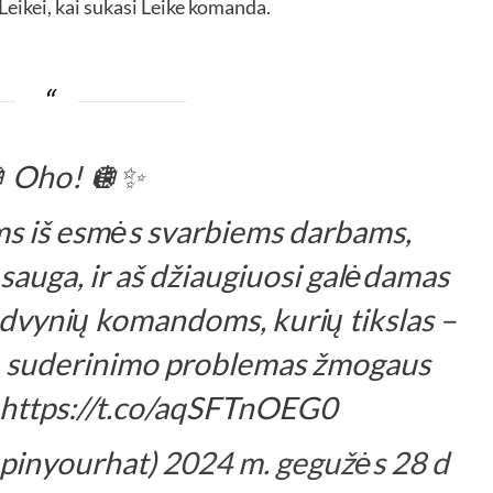
 Leikei, kai sukasi Leike komanda.
 Oho! 🪩✨
ms iš esmės svarbiems darbams,
 sauga, ir aš džiaugiuosi galėdamas
 dvynių komandoms, kurių tikslas –
emų suderinimo problemas žmogaus
. https://t.co/aqSFTnOEG0
pinyourhat)
2024 m. gegužės 28 d