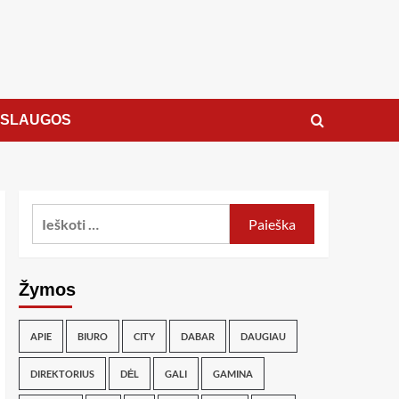
ASLAUGOS
Žymos
APIE
BIURO
CITY
DABAR
DAUGIAU
DIREKTORIUS
DĖL
GALI
GAMINA