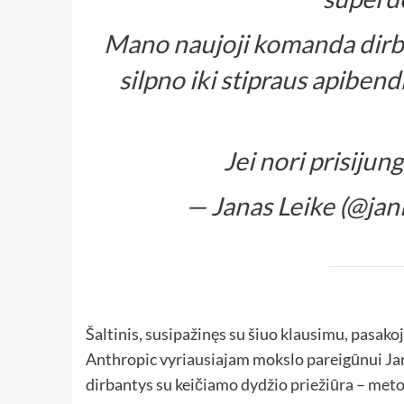
Mano naujoji komanda dirbs
silpno iki stipraus apiben
Jei nori prisijun
— Janas Leike (@jan
Šaltinis, susipažinęs su šiuo klausimu, pasakoj
Anthropic vyriausiajam mokslo pareigūnui Jare
dirbantys su keičiamo dydžio priežiūra – meto