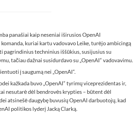
mba panašiai kaip neseniai iširusios OpenAI
omanda, kuriai kartu vadovavo Leike, turėjo ambicingą
i pagrindinius techninius iššūkius, susijusius su
ldymu, tačiau dažnai susidurdavo su „OpenAI“ vadovavimu.
ientuoti į saugumą nei „OpenAI“.
odei kažkada buvo „OpenAI“ tyrimų viceprezidentas ir,
ai nesutarė dėl bendrovės krypties – būtent dėl ​​
ei atsinešė daugybę buvusių OpenAI darbuotojų, kad
nAI politikos lyderį Jacką Clarką.