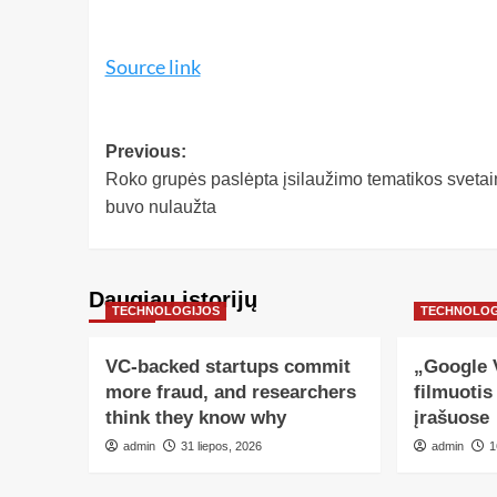
Source link
Previous:
Roko grupės paslėpta įsilaužimo tematikos svetai
buvo nulaužta
Daugiau istorijų
TECHNOLOGIJOS
TECHNOLOG
VC-backed startups commit
„Google V
more fraud, and researchers
filmuotis
think they know why
įrašuose
admin
31 liepos, 2026
admin
1