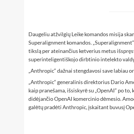
Daugeliu atžvilgių Leike komandos misija ska
Superalignment komandos. „Superalignment“ k
tikslą per ateinančius ketverius metus išspręst
superinteligentiškojo dirbtinio intelekto va
„Anthropic“ dažnai stengdavosi save labiau or
„Anthropic“ generalinis direktorius Dario Am
kaip pranešama, išsiskyrė su „OpenAI“ po to, k
didėjančio OpenAI komercinio dėmesio. Amod
galėtų pradėti Anthropic, įskaitant buvusį Ope