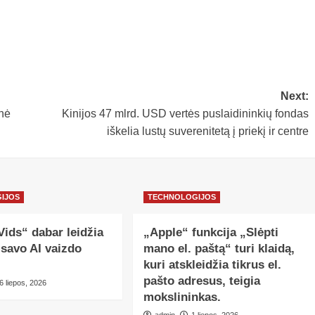
Next:
nė
Kinijos 47 mlrd. USD vertės puslaidininkių fondas
iškelia lustų suverenitetą į priekį ir centre
IJOS
TECHNOLOGIJOS
ids“ dabar leidžia
„Apple“ funkcija „Slėpti
 savo AI vaizdo
mano el. paštą“ turi klaidą,
kuri atskleidžia tikrus el.
pašto adresus, teigia
6 liepos, 2026
mokslininkas.