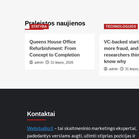
Praleistos naujienos
STATYBA
TECHNOLOGIJOS
Queens House Office
VC-backed star
Refurbishment: From
more fraud, and
Concept to Completion
researchers thin
know why
admin
31 liepos, 2026
admin
31 liepos
Kontaktai
Webstudio.lt
– tai skaitmeninio marketingo ekspertai,
padedantys verslams augti, užimti stiprias pozicijas ir