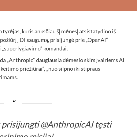
o tyrėjas, kuris anksčiau šį mėnesį atsistatydino iš
požiūrį į DI saugumą, prisijungė prie „OpenAI“
i „superlygiavimo“ komandai.
nda „Anthropic“ daugiausia dėmesio skirs įvairiems AI
itimo priežiūrai“, „nuo silpno iki stipraus
yrimams.
prisijungti
@AnthropicAI
tęsti
rinimo misiją!