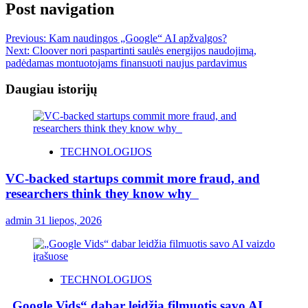
Post navigation
Previous:
Kam naudingos „Google“ AI apžvalgos?
Next:
Cloover nori paspartinti saulės energijos naudojimą,
padėdamas montuotojams finansuoti naujus pardavimus
Daugiau istorijų
TECHNOLOGIJOS
VC-backed startups commit more fraud, and
researchers think they know why
admin
31 liepos, 2026
TECHNOLOGIJOS
„Google Vids“ dabar leidžia filmuotis savo AI