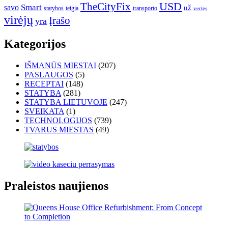
USD
TheCityFix
Smart
savo
už
statybos
teigia
transporto
vertės
virėjų
Įrašo
yra
Kategorijos
IŠMANŪS MIESTAI
(207)
PASLAUGOS
(5)
RECEPTAI
(148)
STATYBA
(281)
STATYBA LIETUVOJE
(247)
SVEIKATA
(1)
TECHNOLOGIJOS
(739)
TVARUS MIESTAS
(49)
Praleistos naujienos