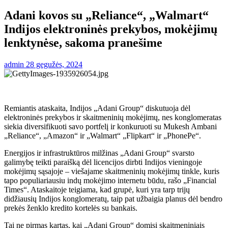
Adani kovos su „Reliance“, „Walmart“
Indijos elektroninės prekybos, mokėjimų
lenktynėse, sakoma pranešime
admin
28 gegužės, 2024
Remiantis ataskaita, Indijos „Adani Group“ diskutuoja dėl
elektroninės prekybos ir skaitmeninių mokėjimų, nes konglomeratas
siekia diversifikuoti savo portfelį ir konkuruoti su Mukesh Ambani
„Reliance“, „Amazon“ ir „Walmart“ „Flipkart“ ir „PhonePe“.
Energijos ir infrastruktūros milžinas „Adani Group“ svarsto
galimybę teikti paraišką dėl licencijos dirbti Indijos vieningoje
mokėjimų sąsajoje – viešajame skaitmeninių mokėjimų tinkle, kuris
tapo populiariausiu indų mokėjimo internetu būdu, rašo „Financial
Times“. Ataskaitoje teigiama, kad grupė, kuri yra tarp trijų
didžiausių Indijos konglomeratų, taip pat užbaigia planus dėl bendro
prekės ženklo kredito kortelės su bankais.
Tai ne pirmas kartas, kai „Adani Group“ domisi skaitmeniniais