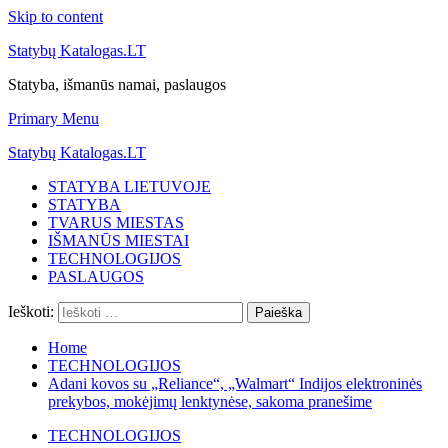
Skip to content
Statybų Katalogas.LT
Statyba, išmanūs namai, paslaugos
Primary Menu
Statybų Katalogas.LT
STATYBA LIETUVOJE
STATYBA
TVARUS MIESTAS
IŠMANŪS MIESTAI
TECHNOLOGIJOS
PASLAUGOS
Ieškoti:
Home
TECHNOLOGIJOS
Adani kovos su „Reliance“, „Walmart“ Indijos elektroninės
prekybos, mokėjimų lenktynėse, sakoma pranešime
TECHNOLOGIJOS