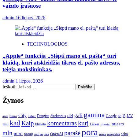
vaizdo įrašuose
admin
16 liepos, 2026
TECHNOLOGIJOS
„Apple“ funkcija „Slėpti mano el. paštą“ turi
klaidą, kuri atskleidžia tikrus el. pašto adresus,
teigia mokslininkas.
admin
1 liepos, 2026
Ieškoti:
Žymos
gamina
gali
City
dėl
iš
Daugiau
direktorius
Google
iki
JAV
apie
biuro
dabar
kad
kurį
Kaip
komentaras
miesto
jūsų
klimato
Laikas
miestai
pora
mln
parašė
mlrd
namų
OpenAI
sako
projektas
naujas
nes
prieš