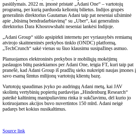
pasiūlymais. 2022 m. įmonė pristatė „Adani One“ – vartotojų
programą, per kurią parduoda kelionių bilietus. Indijos grupės
generalinis direktorius Gautamas Adani taip pat neseniai užsiminė
apie „būsimą bendradarbiavimą“ su „Uber“, kai generalinis
direktorius Dara Khosrowshahi neseniai lankėsi Indijoje.
„Adani Group“ siūlo apsipirkti internetu per vyriausybės remiamą
atvirojo skaitmeninės prekybos tinklo (ONDC) platformą,
„TechCrunch“ sakė vienas su šiuo klausimu susipažinęs asmuo.
Planuojamos elektroninės prekybos ir mobiliųjų mokėjimų
paslaugos būtų pasiekiamos per Adani One, teigia FT, kuri taip pat
pranešė, kad Adani Group iš pradžių sieks nukreipti naujas įmones į
savo esamą šimtus milijonų vartotojų klientų bazę.
Vartotojų spaudimas įvyko po audringų Adani metų, kai JAV
skolintų vertybinių popierių pardavėjas „Hindenburg Research“
pateikė kaltinimų manipuliavimu rinka ir sukčiavimu, dėl kurio jo
kotiruojamos akcijos buvo nuvertintos 150 mlrd. Adani neigė
padaręs bet kokius nusikaltimus.
Source link