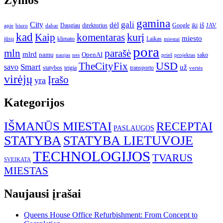
gamina
gali
City
dėl
iš
Daugiau
direktorius
Google
iki
JAV
apie
biuro
dabar
kad
kurį
Kaip
komentaras
miesto
jūsų
klimato
Laikas
miestai
pora
mln
parašė
mlrd
namų
OpenAI
sako
projektas
naujas
nes
prieš
USD
TheCityFix
Smart
savo
už
statybos
teigia
transporto
vertės
virėjų
Įrašo
yra
Kategorijos
IŠMANŪS MIESTAI
RECEPTAI
PASLAUGOS
STATYBA
STATYBA LIETUVOJE
TECHNOLOGIJOS
TVARUS
SVEIKATA
MIESTAS
Naujausi įrašai
Queens House Office Refurbishment: From Concept to