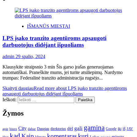
IŠMANŪS MIESTAI
LPS įsako tranzito agentūroms apsaugoti
darbuotojus didėjant išpuoliams
admin
29 spalio, 2024
Klausykite straipsnio 3 min Šis garso įrašas generuojamas
automatiškai. Praneškite mums, jei turite atsiliepimų. Nardymo
trumpas: Federalinė tranzito administracija rugsėjo...
Skaityti daugiau
Read more about LPS įsako tranzito agentūroms
apsaugoti darbuotojus didėjant išpuoliams
Ieškoti:
Žymos
gamina
gali
City
dėl
iš
Daugiau
direktorius
Google
iki
JAV
apie
biuro
dabar
kad
kurį
Kaip
komentaras
miesto