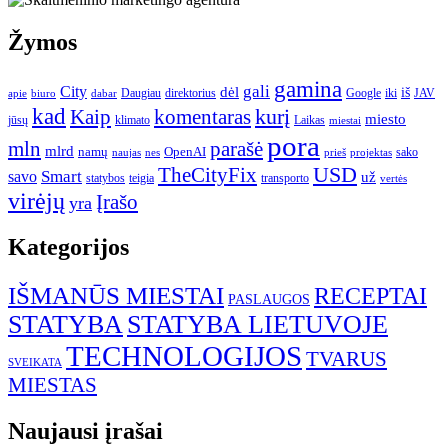
Žymos
gamina
gali
City
dėl
iš
Daugiau
direktorius
Google
iki
JAV
apie
biuro
dabar
kad
kurį
Kaip
komentaras
miesto
jūsų
klimato
Laikas
miestai
pora
mln
parašė
mlrd
namų
OpenAI
sako
projektas
naujas
nes
prieš
USD
TheCityFix
Smart
savo
už
statybos
teigia
transporto
vertės
virėjų
Įrašo
yra
Kategorijos
IŠMANŪS MIESTAI
RECEPTAI
PASLAUGOS
STATYBA
STATYBA LIETUVOJE
TECHNOLOGIJOS
TVARUS
SVEIKATA
MIESTAS
Naujausi įrašai