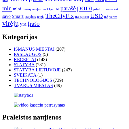
jūsų
klimato
Laikas
miestai
pora
mln
parašė
mlrd
namų
OpenAI
sako
projektas
naujas
nes
prieš
USD
TheCityFix
Smart
savo
už
statybos
teigia
transporto
vertės
virėjų
Įrašo
yra
Kategorijos
IŠMANŪS MIESTAI
(207)
PASLAUGOS
(5)
RECEPTAI
(148)
STATYBA
(281)
STATYBA LIETUVOJE
(247)
SVEIKATA
(1)
TECHNOLOGIJOS
(739)
TVARUS MIESTAS
(49)
Praleistos naujienos