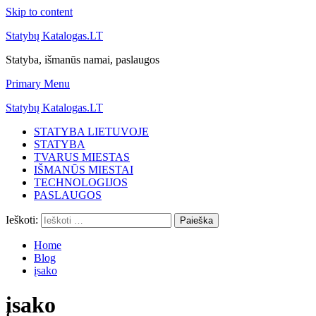
Skip to content
Statybų Katalogas.LT
Statyba, išmanūs namai, paslaugos
Primary Menu
Statybų Katalogas.LT
STATYBA LIETUVOJE
STATYBA
TVARUS MIESTAS
IŠMANŪS MIESTAI
TECHNOLOGIJOS
PASLAUGOS
Ieškoti:
Home
Blog
įsako
įsako