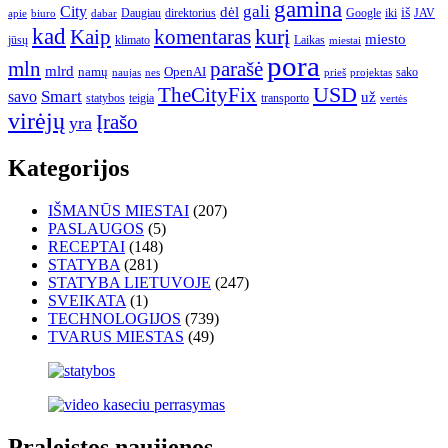
gamina
gali
City
dėl
iš
Daugiau
direktorius
Google
iki
JAV
apie
biuro
dabar
kad
kurį
Kaip
komentaras
miesto
jūsų
klimato
Laikas
miestai
pora
mln
parašė
mlrd
namų
OpenAI
sako
projektas
naujas
nes
prieš
USD
TheCityFix
Smart
savo
už
statybos
teigia
transporto
vertės
virėjų
Įrašo
yra
Kategorijos
IŠMANŪS MIESTAI
(207)
PASLAUGOS
(5)
RECEPTAI
(148)
STATYBA
(281)
STATYBA LIETUVOJE
(247)
SVEIKATA
(1)
TECHNOLOGIJOS
(739)
TVARUS MIESTAS
(49)
Praleistos naujienos