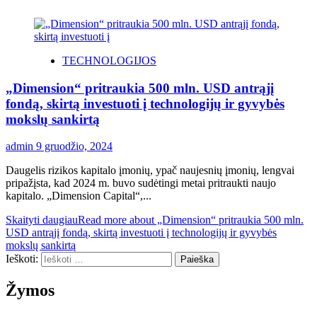
TECHNOLOGIJOS
„Dimension“ pritraukia 500 mln. USD antrąjį
fondą, skirtą investuoti į technologijų ir gyvybės
mokslų sankirtą
admin
9 gruodžio, 2024
Daugelis rizikos kapitalo įmonių, ypač naujesnių įmonių, lengvai
pripažįsta, kad 2024 m. buvo sudėtingi metai pritraukti naujo
kapitalo. „Dimension Capital“,...
Skaityti daugiau
Read more about „Dimension“ pritraukia 500 mln.
USD antrąjį fondą, skirtą investuoti į technologijų ir gyvybės
mokslų sankirtą
Ieškoti:
Žymos