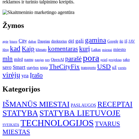
reklamos ir turinio talpinimo kreiptis.
Žymos
gamina
gali
City
dėl
iš
Daugiau
direktorius
Google
iki
JAV
apie
biuro
dabar
kad
kurį
Kaip
komentaras
miesto
jūsų
klimato
Laikas
miestai
pora
mln
parašė
mlrd
namų
OpenAI
sako
projektas
naujas
nes
prieš
USD
TheCityFix
Smart
savo
už
statybos
teigia
transporto
vertės
virėjų
Įrašo
yra
Kategorijos
IŠMANŪS MIESTAI
RECEPTAI
PASLAUGOS
STATYBA
STATYBA LIETUVOJE
TECHNOLOGIJOS
TVARUS
SVEIKATA
MIESTAS