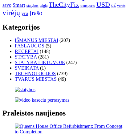
USD
TheCityFix
Smart
savo
už
statybos
teigia
transporto
vertės
virėjų
Įrašo
yra
Kategorijos
IŠMANŪS MIESTAI
(207)
PASLAUGOS
(5)
RECEPTAI
(148)
STATYBA
(281)
STATYBA LIETUVOJE
(247)
SVEIKATA
(1)
TECHNOLOGIJOS
(739)
TVARUS MIESTAS
(49)
Praleistos naujienos