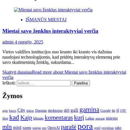
IŠMANŪS MIESTAI
Miestai savo ženklus interaktyviai verčia
admin
4 rugsėjo, 2025
Vietos valdžios institucijos nuo kranto iki kranto vis dažniau
naudojasi technologijomis, kad pridėtų interaktyvų elementą prie
savo skaitmeninių ženklų, sukurdama...
Skaityti daugiau
Read more about Miestai savo ženklus interaktyviai
verčia
Ieškoti:
Žymos
gamina
gali
City
dėl
iš
Daugiau
direktorius
Google
iki
JAV
apie
biuro
dabar
kad
kurį
Kaip
komentaras
miesto
jūsų
klimato
Laikas
miestai
pora
mln
parašė
mlrd
namų
OpenAI
sako
projektas
naujas
nes
prieš