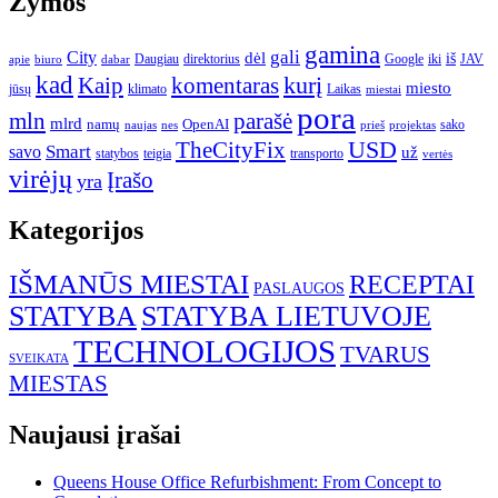
Žymos
gamina
gali
City
dėl
iš
Daugiau
direktorius
Google
iki
JAV
apie
biuro
dabar
kad
kurį
Kaip
komentaras
miesto
jūsų
klimato
Laikas
miestai
pora
mln
parašė
mlrd
namų
OpenAI
sako
projektas
naujas
nes
prieš
USD
TheCityFix
Smart
savo
už
statybos
teigia
transporto
vertės
virėjų
Įrašo
yra
Kategorijos
IŠMANŪS MIESTAI
RECEPTAI
PASLAUGOS
STATYBA
STATYBA LIETUVOJE
TECHNOLOGIJOS
TVARUS
SVEIKATA
MIESTAS
Naujausi įrašai
Queens House Office Refurbishment: From Concept to