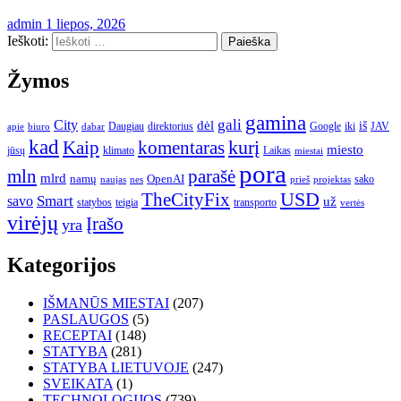
admin
1 liepos, 2026
Ieškoti:
Žymos
gamina
gali
City
dėl
iš
Daugiau
direktorius
Google
iki
JAV
apie
biuro
dabar
kad
kurį
Kaip
komentaras
miesto
jūsų
klimato
Laikas
miestai
pora
mln
parašė
mlrd
namų
OpenAI
sako
projektas
naujas
nes
prieš
USD
TheCityFix
Smart
savo
už
statybos
teigia
transporto
vertės
virėjų
Įrašo
yra
Kategorijos
IŠMANŪS MIESTAI
(207)
PASLAUGOS
(5)
RECEPTAI
(148)
STATYBA
(281)
STATYBA LIETUVOJE
(247)
SVEIKATA
(1)
TECHNOLOGIJOS
(739)