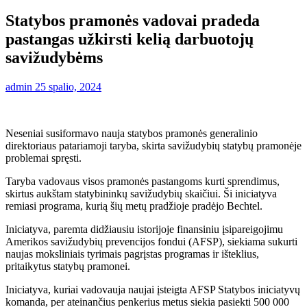
Statybos pramonės vadovai pradeda
pastangas užkirsti kelią darbuotojų
savižudybėms
admin
25 spalio, 2024
Neseniai susiformavo nauja statybos pramonės generalinio
direktoriaus patariamoji taryba, skirta savižudybių statybų pramonėje
problemai spręsti.
Taryba vadovaus visos pramonės pastangoms kurti sprendimus,
skirtus aukštam statybininkų savižudybių skaičiui. Ši iniciatyva
remiasi programa, kurią šių metų pradžioje pradėjo Bechtel.
Iniciatyva, paremta didžiausiu istorijoje finansiniu įsipareigojimu
Amerikos savižudybių prevencijos fondui (AFSP), siekiama sukurti
naujas moksliniais tyrimais pagrįstas programas ir išteklius,
pritaikytus statybų pramonei.
Iniciatyva, kuriai vadovauja naujai įsteigta AFSP Statybos iniciatyvų
komanda, per ateinančius penkerius metus siekia pasiekti 500 000