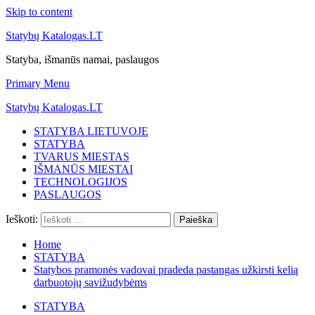
Skip to content
Statybų Katalogas.LT
Statyba, išmanūs namai, paslaugos
Primary Menu
Statybų Katalogas.LT
STATYBA LIETUVOJE
STATYBA
TVARUS MIESTAS
IŠMANŪS MIESTAI
TECHNOLOGIJOS
PASLAUGOS
Ieškoti:
Home
STATYBA
Statybos pramonės vadovai pradeda pastangas užkirsti kelią
darbuotojų savižudybėms
STATYBA