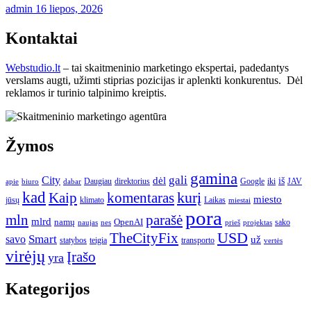
admin
16 liepos, 2026
Kontaktai
Webstudio.lt
– tai skaitmeninio marketingo ekspertai, padedantys
verslams augti, užimti stiprias pozicijas ir aplenkti konkurentus. Dėl
reklamos ir turinio talpinimo kreiptis.
Žymos
gamina
gali
City
dėl
iš
Daugiau
direktorius
Google
iki
JAV
apie
biuro
dabar
kad
kurį
Kaip
komentaras
miesto
jūsų
klimato
Laikas
miestai
pora
mln
parašė
mlrd
namų
OpenAI
sako
projektas
naujas
nes
prieš
USD
TheCityFix
Smart
savo
už
statybos
teigia
transporto
vertės
virėjų
Įrašo
yra
Kategorijos