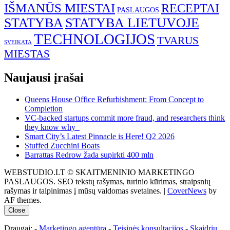
IŠMANŪS MIESTAI
RECEPTAI
PASLAUGOS
STATYBA
STATYBA LIETUVOJE
TECHNOLOGIJOS
TVARUS
SVEIKATA
MIESTAS
Naujausi įrašai
Queens House Office Refurbishment: From Concept to
Completion
VC-backed startups commit more fraud, and researchers think
they know why
Smart City’s Latest Pinnacle is Here! Q2 2026
Stuffed Zucchini Boats
Barrattas Redrow žada supirkti 400 mln
WEBSTUDIO.LT © SKAITMENINIO MARKETINGO
PASLAUGOS. SEO tekstų rašymas, turinio kūrimas, straipsnių
rašymas ir talpinimas į mūsų valdomas svetaines.
|
CoverNews
by
AF themes.
Close
Draugai: -
Marketingo agentūra
-
Teisinės konsultacijos
-
Skaidrių