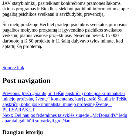
JAV statybininkų, pasitelkiant konkrečioms pramonės šakoms
skirtas programas ir išteklius, siekiant padidinti informuotumą apie
pagalbą psichikos sveikatai ir savižudybių prevenciją.
Šių metų pradžioje Bechtel pradėjo psichikos sveikatos pirmosios
pagalbos mokymo programą ir įgyvendino psichikos sveikatos
veiksmų planus visuose projektuose. Neseniai beveik 15 000
darbuotojų iš 50 projektų ir 11 šalių dalyvavo tylos minute, kad
aptartų šią problemą.
Source link
Post navigation
Previous:
Įrašo „Šiaulių ir Telšių apskričių policijos kriminalistai
minėjo profesinę šventę“ komentaras, kurį parašė Šiaulių ir Telšių
apskričių policijos kriminalistai minėjo profesinę šventę –
PULSARAS.LT
Next:
Dėl naujos federalinės taisyklės sugedę „McDonald's“ ledų
aparatai gali būti sutvarkyti greičiau
Daugiau istorijų