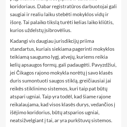
koridoriaus. Dabar registratūros darbuotojai gali
saugiai ir realiu laiku stebėti mokyklos vidų ir
išorę. Tai palaiko tikslą turėti kelias laiko kliūtis,
kurios uždelstų įsibrovėlius.
Kadangi vis daugiau jurisdikcijų priima
standartus, kuriais siekiama pagerinti mokyklos
teikiamą saugumo lygį, atvejų, kuriems reikia
kelių apsaugos formų, gali padaugėti. Pavyzdžiui,
jei Čikagos rajono mokykla norėtų į savo klasės
duris sumontuoti saugos stiklą, greičiausiai jai
reikės stiklinimo sistemos, kuri taip pat būtų
atspari ugniai. Taip yra todėl, kad šiame rajone
reikalaujama, kad visos klasės durys, vedančios į
išėjimo koridorius, būtų atsparios ugniai,
neatsižvelgiant į tai, ar yra purkštuvų sistemos.