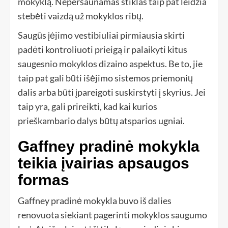
mokyklą. Neperšaunamas stiklas taip pat leidžia
stebėti vaizdą už mokyklos ribų.
Saugūs įėjimo vestibiuliai pirmiausia skirti
padėti kontroliuoti prieigą ir palaikyti kitus
saugesnio mokyklos dizaino aspektus. Be to, jie
taip pat gali būti išėjimo sistemos priemonių
dalis arba būti įpareigoti suskirstyti į skyrius. Jei
taip yra, gali prireikti, kad kai kurios
prieškambario dalys būtų atsparios ugniai.
Gaffney pradinė mokykla
teikia įvairias apsaugos
formas
Gaffney pradinė mokykla buvo iš dalies
renovuota siekiant pagerinti mokyklos saugumo