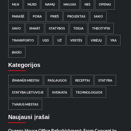
MLN
MLRD
NAMŲ
NAUJAS
NES
OPENAI
PARAŠĖ
PORA
PRIEŠ
PROJEKTAS
SAKO
SAVO
SMART
STATYBOS
TEIGIA
THECITYFIX
TRANSPORTO
USD
UŽ
VERTĖS
VIRĖJŲ
YRA
ĮRAŠO
Kategorijos
IŠMANŪS MIESTAI
PASLAUGOS
RECEPTAI
STATYBA
STATYBA LIETUVOJE
SVEIKATA
TECHNOLOGIJOS
TVARUS MIESTAS
Naujausi įrašai
Queens House Office Refurbishment: From Concept to