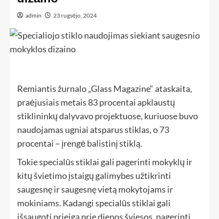
admin
23 rugsėjo, 2024
Remiantis žurnalo „Glass Magazine“ ataskaita,
praėjusiais metais 83 procentai apklaustų
stiklininkų dalyvavo projektuose, kuriuose buvo
naudojamas ugniai atsparus stiklas, o 73
procentai – įrengė balistinį stiklą.
Tokie specialūs stiklai gali pagerinti mokyklų ir
kitų švietimo įstaigų galimybes užtikrinti
saugesnę ir saugesnę vietą mokytojams ir
mokiniams. Kadangi specialūs stiklai gali
išsaugoti prieigą prie dienos šviesos, pagerinti