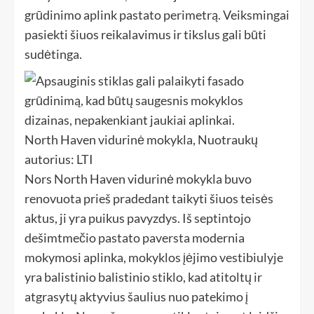
grūdinimo aplink pastato perimetrą. Veiksmingai
pasiekti šiuos reikalavimus ir tikslus gali būti
sudėtinga.
North Haven vidurinė mokykla, Nuotraukų
autorius: LTI
Nors North Haven vidurinė mokykla buvo
renovuota prieš pradedant taikyti šiuos teisės
aktus, ji yra puikus pavyzdys. Iš septintojo
dešimtmečio pastato paversta modernia
mokymosi aplinka, mokyklos įėjimo vestibiulyje
yra balistinio balistinio stiklo, kad atitoltų ir
atgrasytų aktyvius šaulius nuo patekimo į