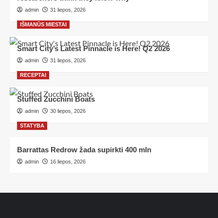
admin
31 liepos, 2026
IŠMANŪS MIESTAI
Smart City’s Latest Pinnacle is Here! Q2 2026
admin
31 liepos, 2026
RECEPTAI
Stuffed Zucchini Boats
admin
30 liepos, 2026
STATYBA
Barrattas Redrow žada supirkti 400 mln
admin
16 liepos, 2026