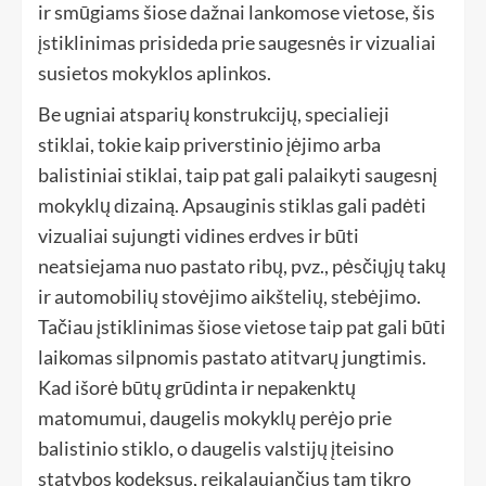
ir smūgiams šiose dažnai lankomose vietose, šis
įstiklinimas prisideda prie saugesnės ir vizualiai
susietos mokyklos aplinkos.
Be ugniai atsparių konstrukcijų, specialieji
stiklai, tokie kaip priverstinio įėjimo arba
balistiniai stiklai, taip pat gali palaikyti saugesnį
mokyklų dizainą. Apsauginis stiklas gali padėti
vizualiai sujungti vidines erdves ir būti
neatsiejama nuo pastato ribų, pvz., pėsčiųjų takų
ir automobilių stovėjimo aikštelių, stebėjimo.
Tačiau įstiklinimas šiose vietose taip pat gali būti
laikomas silpnomis pastato atitvarų jungtimis.
Kad išorė būtų grūdinta ir nepakenktų
matomumui, daugelis mokyklų perėjo prie
balistinio stiklo, o daugelis valstijų įteisino
statybos kodeksus, reikalaujančius tam tikro