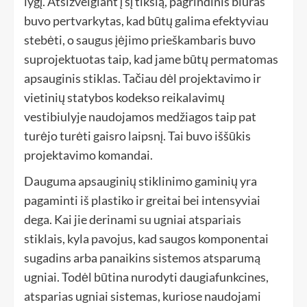
lygį. Atsižvelgiant į šį tikslą, pagrindinis biuras
buvo pertvarkytas, kad būtų galima efektyviau
stebėti, o saugus įėjimo prieškambaris buvo
suprojektuotas taip, kad jame būtų permatomas
apsauginis stiklas. Tačiau dėl projektavimo ir
vietinių statybos kodekso reikalavimų
vestibiulyje naudojamos medžiagos taip pat
turėjo turėti gaisro laipsnį. Tai buvo iššūkis
projektavimo komandai.
Dauguma apsauginių stiklinimo gaminių yra
pagaminti iš plastiko ir greitai bei intensyviai
dega. Kai jie derinami su ugniai atspariais
stiklais, kyla pavojus, kad saugos komponentai
sugadins arba panaikins sistemos atsparumą
ugniai. Todėl būtina nurodyti daugiafunkcines,
atsparias ugniai sistemas, kuriose naudojami