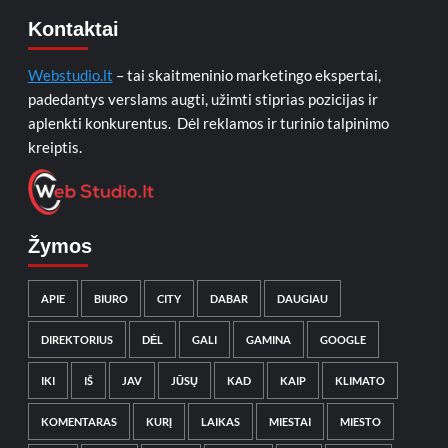
Kontaktai
Webstudio.lt
– tai skaitmeninio marketingo ekspertai,
padedantys verslams augti, užimti stiprias pozicijas ir
aplenkti konkurentus. Dėl reklamos ir turinio talpinimo
kreiptis.
Žymos
APIE
BIURO
CITY
DABAR
DAUGIAU
DIREKTORIUS
DĖL
GALI
GAMINA
GOOGLE
IKI
IŠ
JAV
JŪSŲ
KAD
KAIP
KLIMATO
KOMENTARAS
KURĮ
LAIKAS
MIESTAI
MIESTO