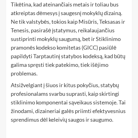
Tikėtina, kad ateinančiais metais ir toliau bus
atkreiptas dėmesys į saugesnį mokyklų dizainą.
Ne tik valstybės, tokios kaip Misūris, Teksasas ir
Tenesis, pasirašė įstatymus, reikalaujančius
sustiprinti mokyklų saugumą, bet ir Stiklinimo
pramonės kodekso komitetas (GICC) pasiūlė
papildyti Tarptautinį statybos kodeksą, kad būtų
galima spręsti tiek patekimo, tiek išėjimo
problemas.
Atsižvelgiant į šiuos ir kitus pokyčius, statybų
profesionalams svarbu suprasti, kaip skirtingi
stiklinimo komponentai sąveikaus sistemoje. Tai
žinodami, dizaineriai galės priimti efektyvesnius
sprendimus dėl keleivių saugos ir saugumo.