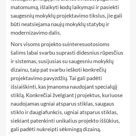
matomumą, išlaikyti kodų laikymąsi ir pasiekti
saugesnių mokyklų projektavimo tikslus, jie gali
būti neatsiejama naujų mokyklų statybų ir
modernizavimo dalis.
Nors visoms projekto suinteresuotosioms
šalims labai svarbu suprasti didesnius rūpesčius
ir sistemas, susijusias su saugesniu mokyklų
dizainu, taip pat svarbu ieškoti konkrečių
projektavimo pavyzdžių. Tai gali padėti
išsiaiškinti, kas įmanoma naudojant specialųjį
stiklą. Konkrečiai žvelgiant į projektus, kuriuose
naudojamas ugniai atsparus stiklas, saugaus
stiklo ir daugiafunkcis, ugniai atsparus stiklas,
siekiant patenkinti unikalius projekto iššūkius,
gali padėti nukreipti sėkmingą dizainą.