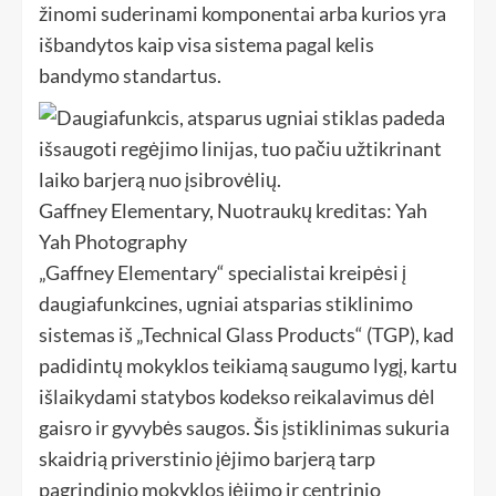
žinomi suderinami komponentai arba kurios yra
išbandytos kaip visa sistema pagal kelis
bandymo standartus.
Gaffney Elementary, Nuotraukų kreditas: Yah
Yah Photography
„Gaffney Elementary“ specialistai kreipėsi į
daugiafunkcines, ugniai atsparias stiklinimo
sistemas iš „Technical Glass Products“ (TGP), kad
padidintų mokyklos teikiamą saugumo lygį, kartu
išlaikydami statybos kodekso reikalavimus dėl
gaisro ir gyvybės saugos. Šis įstiklinimas sukuria
skaidrią priverstinio įėjimo barjerą tarp
pagrindinio mokyklos įėjimo ir centrinio