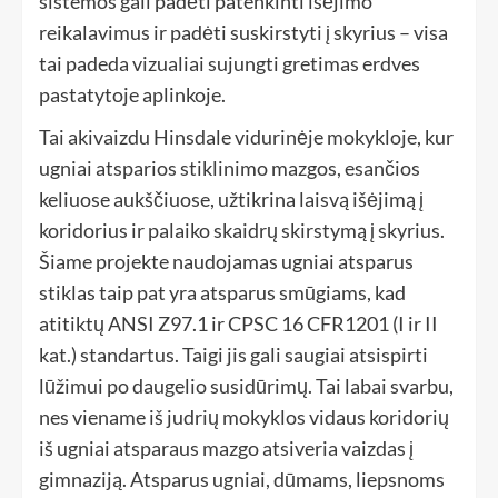
sistemos gali padėti patenkinti išėjimo
reikalavimus ir padėti suskirstyti į skyrius – visa
tai padeda vizualiai sujungti gretimas erdves
pastatytoje aplinkoje.
Tai akivaizdu Hinsdale vidurinėje mokykloje, kur
ugniai atsparios stiklinimo mazgos, esančios
keliuose aukščiuose, užtikrina laisvą išėjimą į
koridorius ir palaiko skaidrų skirstymą į skyrius.
Šiame projekte naudojamas ugniai atsparus
stiklas taip pat yra atsparus smūgiams, kad
atitiktų ANSI Z97.1 ir CPSC 16 CFR1201 (I ir II
kat.) standartus. Taigi jis gali saugiai atsispirti
lūžimui po daugelio susidūrimų. Tai labai svarbu,
nes viename iš judrių mokyklos vidaus koridorių
iš ugniai atsparaus mazgo atsiveria vaizdas į
gimnaziją. Atsparus ugniai, dūmams, liepsnoms