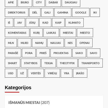
APIE
BIURO
CITY
DABAR
DAUGIAU
DIREKTORIUS
DĖL
GALI
GAMINA
GOOGLE
IKI
IŠ
JAV
JŪSŲ
KAD
KAIP
KLIMATO
KOMENTARAS
KURĮ
LAIKAS
MIESTAI
MIESTO
MLN
MLRD
NAMŲ
NAUJAS
NES
OPENAI
PARAŠĖ
PORA
PRIEŠ
PROJEKTAS
SAKO
SAVO
SMART
STATYBOS
TEIGIA
THECITYFIX
TRANSPORTO
USD
UŽ
VERTĖS
VIRĖJŲ
YRA
ĮRAŠO
Kategorijos
(207)
IŠMANŪS MIESTAI