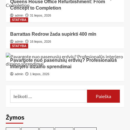
Queens House Office Refurbishment: From
Concept to Completion
admin
31 liepos, 2026
STATYBA
Barrattas Redrow žada supirkti 400 mln
admin
16 liepos, 2026
STATYBA
Pavargote nuo pasenusių erdvių? Profesionalūs
interjero dizaino sprendimai
admin
1 liepos, 2026
Žymos