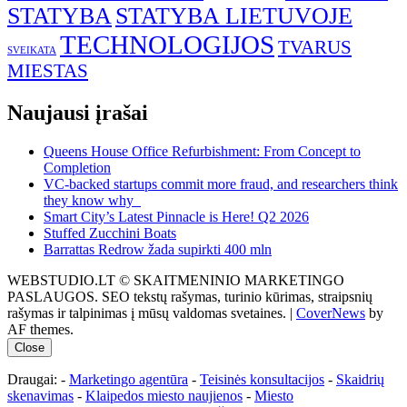
STATYBA
STATYBA LIETUVOJE
TECHNOLOGIJOS
TVARUS
SVEIKATA
MIESTAS
Naujausi įrašai
Queens House Office Refurbishment: From Concept to
Completion
VC-backed startups commit more fraud, and researchers think
they know why
Smart City’s Latest Pinnacle is Here! Q2 2026
Stuffed Zucchini Boats
Barrattas Redrow žada supirkti 400 mln
WEBSTUDIO.LT © SKAITMENINIO MARKETINGO
PASLAUGOS. SEO tekstų rašymas, turinio kūrimas, straipsnių
rašymas ir talpinimas į mūsų valdomas svetaines.
|
CoverNews
by
AF themes.
Close
Draugai: -
Marketingo agentūra
-
Teisinės konsultacijos
-
Skaidrių
skenavimas
-
Klaipedos miesto naujienos
-
Miesto