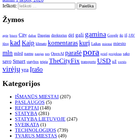
Ieškoti:
Žymos
gamina
gali
City
dėl
iš
Daugiau
direktorius
Google
iki
JAV
apie
biuro
dabar
kad
kurį
Kaip
komentaras
miesto
jūsų
klimato
Laikas
miestai
pora
mln
parašė
mlrd
namų
OpenAI
sako
projektas
naujas
nes
prieš
USD
TheCityFix
Smart
savo
už
statybos
teigia
transporto
vertės
virėjų
Įrašo
yra
Kategorijos
IŠMANŪS MIESTAI
(207)
PASLAUGOS
(5)
RECEPTAI
(148)
STATYBA
(281)
STATYBA LIETUVOJE
(247)
SVEIKATA
(1)
TECHNOLOGIJOS
(739)
TVARUS MIESTAS
(49)