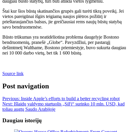
daugiau būsto statybų, turi būti atlikta vietos lygmeniu.
Štai kur šios būstą skatinančios grupės gali turėti tikrą poveikį. Jei
vietos pareigūnai išgirs teigiamą naujos plėtros požiūrį ir
prieštaraujančius balsus, jie greičiausiai rems naujų būstų statybą
savo bendruomenėse.
Būsto trūkumas yra neatidėliotina problema daugelyje Bostono
bendruomenių, pranešė „Globe“. Pavyzdžiui, per pastarąjį
dešimtmetį Walthame, Bostono priemiestyje, buvo sukurta daugiau
nei 10 000 darbo vietų, bet tik 1 600 būstų.
Source link
Post navigation
Previous:
Inside Apple’s efforts to build a better recycling robot
Next:
Išlaidų valdymo startuolis „SiFi“ surinko 10 mln. USD, kad
toliau augtų Saudo Arabijoje
Daugiau istorijų