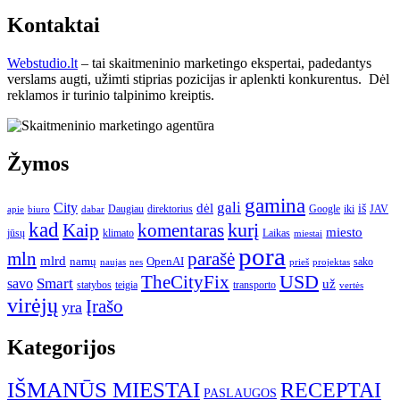
Kontaktai
Webstudio.lt
– tai skaitmeninio marketingo ekspertai, padedantys
verslams augti, užimti stiprias pozicijas ir aplenkti konkurentus. Dėl
reklamos ir turinio talpinimo kreiptis.
Žymos
gamina
gali
City
dėl
iš
Daugiau
direktorius
Google
iki
JAV
apie
biuro
dabar
kad
kurį
Kaip
komentaras
miesto
jūsų
klimato
Laikas
miestai
pora
mln
parašė
mlrd
namų
OpenAI
sako
projektas
naujas
nes
prieš
USD
TheCityFix
Smart
savo
už
statybos
teigia
transporto
vertės
virėjų
Įrašo
yra
Kategorijos
IŠMANŪS MIESTAI
RECEPTAI
PASLAUGOS