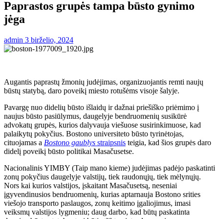
Paprastos grupės tampa būsto gynimo
jėga
admin
3 birželio, 2024
Augantis paprastų žmonių judėjimas, organizuojantis remti naujų
būstų statybą, daro poveikį miesto rotušėms visoje šalyje.
Pavargę nuo didelių būsto išlaidų ir dažnai priešiško priėmimo į
naujus būsto pasiūlymus, daugelyje bendruomenių susikūrė
advokatų grupės, kurios dalyvauja viešuose susirinkimuose, kad
palaikytų pokyčius. Bostono universiteto būsto tyrinėtojas,
cituojamas a
Bostono gaublys
straipsnis
teigia, kad šios grupės daro
didelį poveikį būsto politikai Masačusetse.
Nacionalinis YIMBY (Taip mano kieme) judėjimas padėjo paskatinti
zonų pokyčius daugelyje valstijų, tiek raudonųjų, tiek mėlynųjų.
Nors kai kurios valstijos, įskaitant Masačusetsą, neseniai
įgyvendinusios bendruomenių, kurias aptarnauja Bostono srities
viešojo transporto paslaugos, zonų keitimo įgaliojimus, imasi
veiksmų valstijos lygmeniu; daug darbo, kad būtų paskatinta