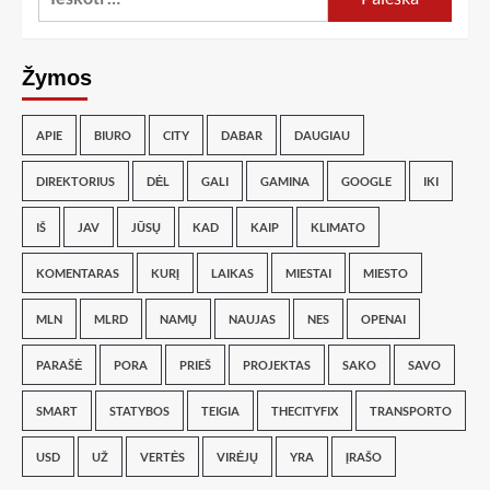
Žymos
APIE
BIURO
CITY
DABAR
DAUGIAU
DIREKTORIUS
DĖL
GALI
GAMINA
GOOGLE
IKI
IŠ
JAV
JŪSŲ
KAD
KAIP
KLIMATO
KOMENTARAS
KURĮ
LAIKAS
MIESTAI
MIESTO
MLN
MLRD
NAMŲ
NAUJAS
NES
OPENAI
PARAŠĖ
PORA
PRIEŠ
PROJEKTAS
SAKO
SAVO
SMART
STATYBOS
TEIGIA
THECITYFIX
TRANSPORTO
USD
UŽ
VERTĖS
VIRĖJŲ
YRA
ĮRAŠO