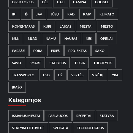
DIREKTORIUS
DĖL
GALI
GAMINA
GOOGLE
IKI
IŠ
JAV
JŪSŲ
KAD
KAIP
KLIMATO
KOMENTARAS
KURĮ
LAIKAS
MIESTAI
MIESTO
MLN
MLRD
NAMŲ
NAUJAS
NES
OPENAI
PARAŠĖ
PORA
PRIEŠ
PROJEKTAS
SAKO
SAVO
SMART
STATYBOS
TEIGIA
THECITYFIX
TRANSPORTO
USD
UŽ
VERTĖS
VIRĖJŲ
YRA
ĮRAŠO
Kategorijos
IŠMANŪS MIESTAI
PASLAUGOS
RECEPTAI
STATYBA
STATYBA LIETUVOJE
SVEIKATA
TECHNOLOGIJOS