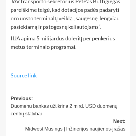
JAV transporto sekretorius Pete'as Buttigiegas
pareiškime teigė, kad dotacijos padės padaryti
oro uosto terminalų veiklą „saugesnę, lengviau
pasiekiamą ir patogesnę keliautojams“.
IIJA apima 5 milijardus dolerių per penkerius
metus terminalo programai.
Source link
Previous:
Duomenų bankas užtikrina 2 mlrd. USD duomenų
centrų statybai
Next:
Midwest Musings | Inžinerijos naujienos-įrašas