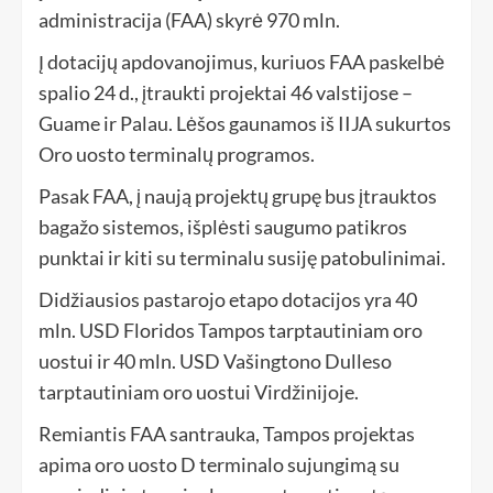
administracija (FAA) skyrė 970 mln.
Į dotacijų apdovanojimus, kuriuos FAA paskelbė
spalio 24 d., įtraukti projektai 46 valstijose –
Guame ir Palau. Lėšos gaunamos iš IIJA sukurtos
Oro uosto terminalų programos.
Pasak FAA, į naują projektų grupę bus įtrauktos
bagažo sistemos, išplėsti saugumo patikros
punktai ir kiti su terminalu susiję patobulinimai.
Didžiausios pastarojo etapo dotacijos yra 40
mln. USD Floridos Tampos tarptautiniam oro
uostui ir 40 mln. USD Vašingtono Dulleso
tarptautiniam oro uostui Virdžinijoje.
Remiantis FAA santrauka, Tampos projektas
apima oro uosto D terminalo sujungimą su