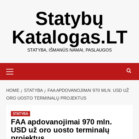
Statybų
Katalogas.LT
STATYBA, IŠMANŪS NAMAI, PASLAUGOS
HOME
STATYBA
FAA APDOVANOJIMAI 970 MLN. USD UŽ
ORO UOSTO TERMINALŲ PROJEKTUS
STATYBA
FAA apdovanojimai 970 mln.
USD už oro uosto terminalų
projektus