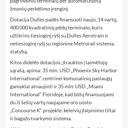
pagrindiniu terminalu per automatizuotą
žmonių perkėlimo įrenginį.
Dotacija Dulles padės finansuoti naujo, 14 vartų,
400 000 kvadratinių pėdų terminalo, kuris
užtikrins tiesioginį ryšį su Dulles Aerotrain ir
netiesioginį ryšį su regionine Metrorail sistema,
statybą.
Kitos didelės dotacijos, įtrauktos į laimėtojų
sąrašą, apima: 35 mln. USD „Phoenix Sky Harbor
International“ centrinei komunalinių paslaugų
gamyklai atnaujinti ir 35 mln. USD „Miami
International“ Floridoje, kad būtų finansuojami
du iš šešių vartų naujajame oro uosto
„Concourse K“ projekte. keleivių įlaipinimo tiltai
ir bagažo tvarkymo sistema.