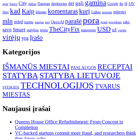
gamina
gali
City
dėl
iš
Daugiau
direktorius
Google
iki
JAV
apie
biuro
dabar
kad
kurį
Kaip
komentaras
miesto
jūsų
klimato
Laikas
miestai
pora
mln
parašė
mlrd
namų
OpenAI
sako
projektas
naujas
nes
prieš
USD
TheCityFix
Smart
savo
už
statybos
teigia
transporto
vertės
virėjų
Įrašo
yra
Kategorijos
IŠMANŪS MIESTAI
RECEPTAI
PASLAUGOS
STATYBA
STATYBA LIETUVOJE
TECHNOLOGIJOS
TVARUS
SVEIKATA
MIESTAS
Naujausi įrašai
Queens House Office Refurbishment: From Concept to
Completion
VC-backed startups commit more fraud, and researchers think
they know why