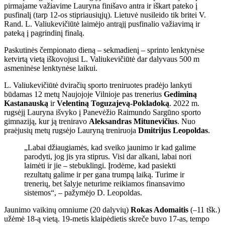
pirmajame važiavime Lauryna finišavo antra ir iškart pateko į
pusfinalį (tarp 12-os stipriausiųjų). Lietuvė nusileido tik britei V.
Rand. L. Valiukevičiūtė laimėjo antrąjį pusfinalio važiavimą ir
pateką į pagrindinį finalą.
Paskutinės čempionato dieną – sekmadienį – sprinto lenktynėse
ketvirtą vietą iškovojusi L. Valiukevičiūtė dar dalyvaus 500 m
asmeninėse lenktynėse laikui.
L. Valiukevičiūtė dviračių sporto treniruotes pradėjo lankyti
būdamas 12 metų Naujojoje Vilnioje pas trenerius
Gediminą
Kastanauską
ir
Velentiną Toguzajevą-Pokladoką
. 2022 m.
rugsėjį Lauryna išvyko į Panevėžio Raimundo Sargūno sporto
gimnaziją, kur ją treniravo
Aleksandras Mitunevičius
. Nuo
praėjusių metų rugsėjo Lauryną treniruoja
Dmitrijus Leopoldas
.
„Labai džiaugiamės, kad sveiko jaunimo ir kad galime
parodyti, jog jis yra stiprus. Visi dar alkani, labai nori
laimėti ir jie – stebuklingi. Įrodėme, kad pasiekti
rezultatų galime ir per gana trumpą laiką. Turime ir
trenerių, bet šalyje neturime reikiamos finansavimo
sistemos“, – pažymėjo D. Leopoldas.
Jaunimo vaikinų omniume (20 dalyvių)
Rokas Adomaitis
(–11 tšk.)
užėmė 18-ą vietą. 19-metis klaipėdietis skreče buvo 17-as, tempo