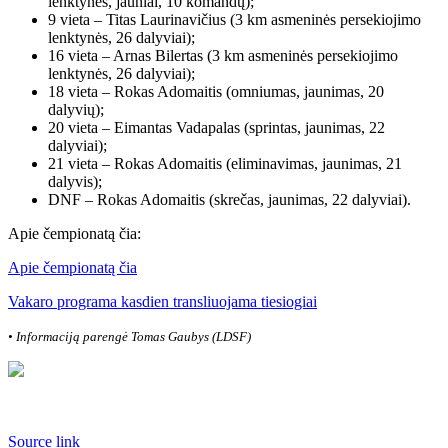
lenktynės, jauniai, 10 komandų);
9 vieta – Titas Laurinavičius (3 km asmeninės persekiojimo
lenktynės, 26 dalyviai);
16 vieta – Arnas Bilertas (3 km asmeninės persekiojimo
lenktynės, 26 dalyviai);
18 vieta – Rokas Adomaitis (omniumas, jaunimas, 20
dalyvių);
20 vieta – Eimantas Vadapalas (sprintas, jaunimas, 22
dalyviai);
21 vieta – Rokas Adomaitis (eliminavimas, jaunimas, 21
dalyvis);
DNF – Rokas Adomaitis (skrečas, jaunimas, 22 dalyviai).
Apie čempionatą čia:
Apie čempionatą čia
Vakaro programa kasdien transliuojama tiesiogiai
• Informaciją parengė Tomas Gaubys (LDSF)
Source link