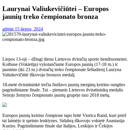
Laurynai Valiukevičiūtei – Europos
jaunių treko čempionato bronza
admin
15 liepos, 2024
Liepos 13-oji – džiugi diena Lietuvos dviračių sporto bendruomenei.
Kotbuse (Vokietija) vykstančiame Europos jaunių (17-18 m.) ir
jaunimo (iki 23 m.) dviračių treko čempionate šeštadienį Lauryna
Valiukevičiūtė iškovojo bronzos medalį.
18-metė dviratininkė trečia finišavo jaunių merginų keirino rungties
pagrindiniame finale. Tai – pirmasis Lietuvos dviratininkų medalis
Senojo žemyno čempionato jaunių grupėje nuo 2018 metų.
Europos jaunių keirino čempione tapo britė Viorica Rand, kuri prieš
tai laimėjo ir sprinto lenktynes. Sidabrą iškovojo vokietė Anastasija
Kuniss. Pagrindiniame finale dar Italijos, Lenkijos ir Čekijos