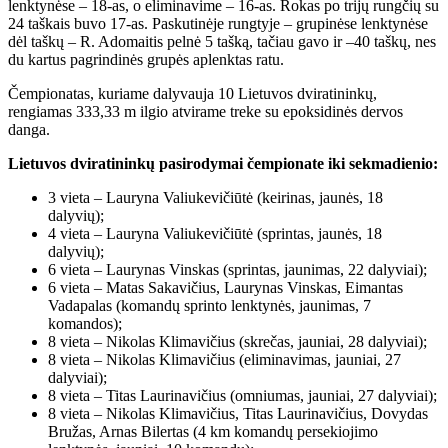
lenktynėse – 18-as, o eliminavime – 16-as. Rokas po trijų rungčių su
24 taškais buvo 17-as. Paskutinėje rungtyje – grupinėse lenktynėse
dėl taškų – R. Adomaitis pelnė 5 tašką, tačiau gavo ir –40 taškų, nes
du kartus pagrindinės grupės aplenktas ratu.
Čempionatas, kuriame dalyvauja 10 Lietuvos dviratininkų,
rengiamas 333,33 m ilgio atvirame treke su epoksidinės dervos
danga.
Lietuvos dviratininkų pasirodymai čempionate iki sekmadienio:
3 vieta – Lauryna Valiukevičiūtė (keirinas, jaunės, 18
dalyvių);
4 vieta – Lauryna Valiukevičiūtė (sprintas, jaunės, 18
dalyvių);
6 vieta – Laurynas Vinskas (sprintas, jaunimas, 22 dalyviai);
6 vieta – Matas Sakavičius, Laurynas Vinskas, Eimantas
Vadapalas (komandų sprinto lenktynės, jaunimas, 7
komandos);
8 vieta – Nikolas Klimavičius (skrečas, jauniai, 28 dalyviai);
8 vieta – Nikolas Klimavičius (eliminavimas, jauniai, 27
dalyviai);
8 vieta – Titas Laurinavičius (omniumas, jauniai, 27 dalyviai);
8 vieta – Nikolas Klimavičius, Titas Laurinavičius, Dovydas
Bružas, Arnas Bilertas (4 km komandų persekiojimo