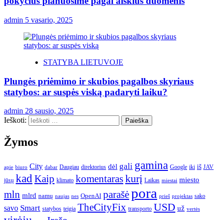
pokyčius planuosime pagal aiškius duomenis
admin
5 vasario, 2025
STATYBA LIETUVOJE
Plungės priėmimo ir skubios pagalbos skyriaus
statybos: ar suspės viską padaryti laiku?
admin
28 sausio, 2025
Ieškoti:
Žymos
gamina
gali
City
dėl
iš
Daugiau
direktorius
Google
iki
JAV
apie
biuro
dabar
kad
kurį
Kaip
komentaras
miesto
jūsų
klimato
Laikas
miestai
pora
mln
parašė
mlrd
namų
OpenAI
sako
projektas
naujas
nes
prieš
USD
TheCityFix
Smart
savo
už
statybos
teigia
transporto
vertės