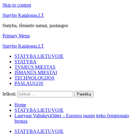
Skip to content
Statybų Katalogas.LT
Statyba, išmanūs namai, paslaugos
Primary Menu
Statybų Katalogas.LT
STATYBA LIETUVOJE
STATYBA
TVARUS MIESTAS
IŠMANŪS MIESTAI
TECHNOLOGIJOS
PASLAUGOS
Ieškoti:
Home
STATYBA LIETUVOJE
Laurynai Valiukevičiūtei – Europos jaunių treko čempionato
bronza
STATYBA LIETUVOJE