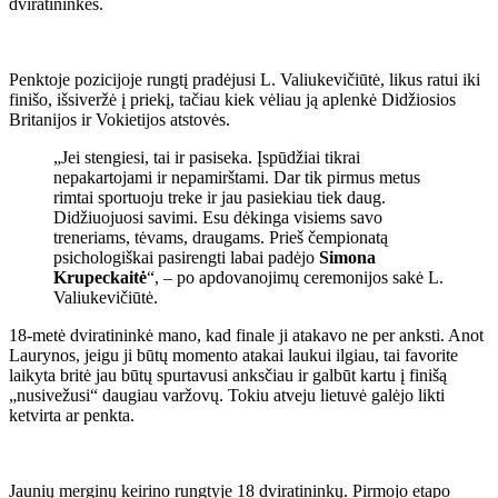
dviratininkės.
Penktoje pozicijoje rungtį pradėjusi L. Valiukevičiūtė, likus ratui iki
finišo, išsiveržė į priekį, tačiau kiek vėliau ją aplenkė Didžiosios
Britanijos ir Vokietijos atstovės.
„Jei stengiesi, tai ir pasiseka. Įspūdžiai tikrai
nepakartojami ir nepamirštami. Dar tik pirmus metus
rimtai sportuoju treke ir jau pasiekiau tiek daug.
Didžiuojuosi savimi. Esu dėkinga visiems savo
treneriams, tėvams, draugams. Prieš čempionatą
psichologiškai pasirengti labai padėjo
Simona
Krupeckaitė
“, – po apdovanojimų ceremonijos sakė L.
Valiukevičiūtė.
18-metė dviratininkė mano, kad finale ji atakavo ne per anksti. Anot
Laurynos, jeigu ji būtų momento atakai laukui ilgiau, tai favorite
laikyta britė jau būtų spurtavusi anksčiau ir galbūt kartu į finišą
„nusivežusi“ daugiau varžovų. Tokiu atveju lietuvė galėjo likti
ketvirta ar penkta.
Jaunių merginų keirino rungtyje 18 dviratininkų. Pirmojo etapo