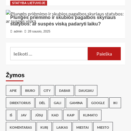
STATYBA LIETUVOJE
Plungės priėmimo ir skubios pagalbos skyriaus
statybos: ar suspės viską padaryti laiku?
admin
28 sausio, 2025
Žymos
APIE
BIURO
CITY
DABAR
DAUGIAU
DIREKTORIUS
DĖL
GALI
GAMINA
GOOGLE
IKI
IŠ
JAV
JŪSŲ
KAD
KAIP
KLIMATO
KOMENTARAS
KURĮ
LAIKAS
MIESTAI
MIESTO