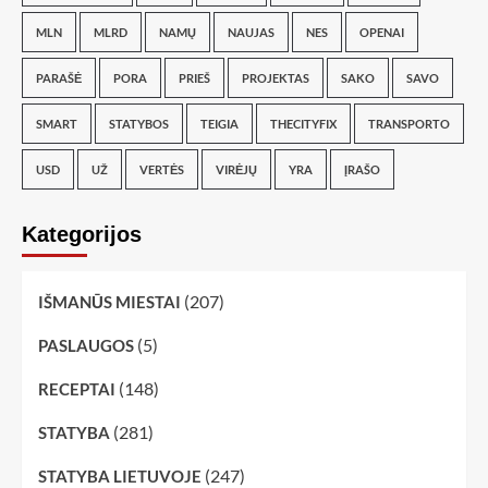
MLN
MLRD
NAMŲ
NAUJAS
NES
OPENAI
PARAŠĖ
PORA
PRIEŠ
PROJEKTAS
SAKO
SAVO
SMART
STATYBOS
TEIGIA
THECITYFIX
TRANSPORTO
USD
UŽ
VERTĖS
VIRĖJŲ
YRA
ĮRAŠO
Kategorijos
(207)
IŠMANŪS MIESTAI
(5)
PASLAUGOS
(148)
RECEPTAI
(281)
STATYBA
(247)
STATYBA LIETUVOJE