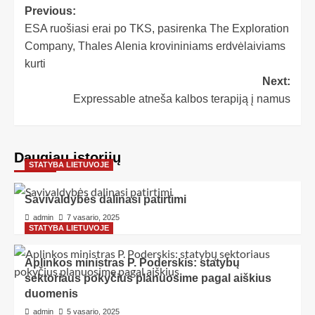
Previous:
ESA ruošiasi erai po TKS, pasirenka The Exploration
Company, Thales Alenia krovininiams erdvėlaiviams
kurti
Next:
Expressable atneša kalbos terapiją į namus
Daugiau istorijų
STATYBA LIETUVOJE
Savivaldybės dalinasi patirtimi
admin
7 vasario, 2025
STATYBA LIETUVOJE
Aplinkos ministras P. Poderskis: statybų
sektoriaus pokyčius planuosime pagal aiškius
duomenis
admin
5 vasario, 2025