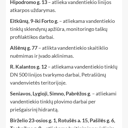
Hipodromo g. 13
– atlieka vandentiekio linijos
atkarpos uždarymas.
Eitkūnų, 9-iki Forto g.
– atliekama vandentiekio
tinklų sklendynų apžiūra, monitoringo taškų
profilaktikos darbai.
Alšėnų g. 77
– atlikta vandentiekio skaitiklio
nuėmimas ir įvado aklinimas.
R. Kalantos g. 12
– atliekama vandentiekio tinklų
DN 500 linijos tvarkymo darbai, Petrašiūnų
vandenvietės teritorijoje.
Seniavos, Lygioji, Simno, Pabrėžos g
. – atliekami
vandentiekio tinklų plovimo darbai per
priešgaisrinį hidrantą.
Birželio 23-osios g. 1, Rotušės a. 15, Pašilės g. 6,