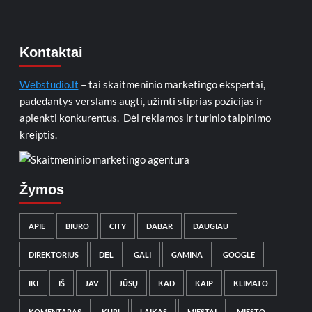
Kontaktai
Webstudio.lt
– tai skaitmeninio marketingo ekspertai,
padedantys verslams augti, užimti stiprias pozicijas ir
aplenkti konkurentus. Dėl reklamos ir turinio talpinimo
kreiptis.
Žymos
APIE
BIURO
CITY
DABAR
DAUGIAU
DIREKTORIUS
DĖL
GALI
GAMINA
GOOGLE
IKI
IŠ
JAV
JŪSŲ
KAD
KAIP
KLIMATO
KOMENTARAS
KURĮ
LAIKAS
MIESTAI
MIESTO