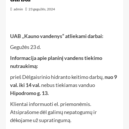
admin
23 gegužės, 2024
UAB ,,Kauno vandenys“ atliekami darbai:
Gegužės 23 d.
Informacija apie planinį vandens tiekimo
nutraukimą:
prieš Dėlgaisrinio hidranto keitimo darbų,
nuo 9
val. iki 14 val.
nebus tiekiamas vanduo
Hipodromo g. 13.
Klientai informuoti el. priemonėmis.
Atsiprašome dėl galimų nepatogumų ir
dėkojame už supratingumą.