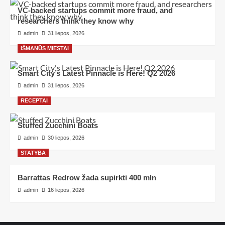
VC-backed startups commit more fraud, and
researchers think they know why
admin
31 liepos, 2026
IŠMANŪS MIESTAI
Smart City’s Latest Pinnacle is Here! Q2 2026
admin
31 liepos, 2026
RECEPTAI
Stuffed Zucchini Boats
admin
30 liepos, 2026
STATYBA
Barrattas Redrow žada supirkti 400 mln
admin
16 liepos, 2026