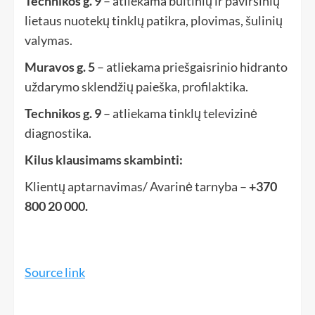
Technikos g.
9
– atliekama buitinių ir paviršinių
lietaus nuotekų tinklų patikra, plovimas, šulinių
valymas.
Muravos g. 5
– atliekama priešgaisrinio hidranto
uždarymo sklendžių paieška, profilaktika.
Technikos g. 9
– atliekama tinklų televizinė
diagnostika.
Kilus klausimams skambinti:
Klientų aptarnavimas/ Avarinė tarnyba –
+370
800 20 000.
Source link