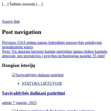
[…] Šaltinio nuoroda […]
Source link
Post navigation
Previous:
GSA priima naujas federalinių nuosavybių pritaikymo
neįgaliesiems gaires
Next:
Vis daugiau buvusių karinių pareigūnų tampa rizikos kapitalo
atstovais, nes investicijos į gynybos technologijas pasiekė 35 mlrd
Daugiau istorijų
STATYBA LIETUVOJE
Savivaldybės dalinasi patirtimi
admin
7 vasario, 2025