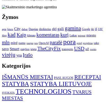
Žymos
gamina
gali
City
dėl
iš
Daugiau
direktorius
Google
iki
JAV
apie
biuro
dabar
kad
kurį
Kaip
komentaras
miesto
jūsų
klimato
Laikas
miestai
pora
mln
parašė
mlrd
namų
OpenAI
sako
projektas
naujas
nes
prieš
USD
TheCityFix
Smart
savo
už
statybos
teigia
transporto
vertės
virėjų
Įrašo
yra
Kategorijos
IŠMANŪS MIESTAI
RECEPTAI
PASLAUGOS
STATYBA
STATYBA LIETUVOJE
TECHNOLOGIJOS
TVARUS
SVEIKATA
MIESTAS