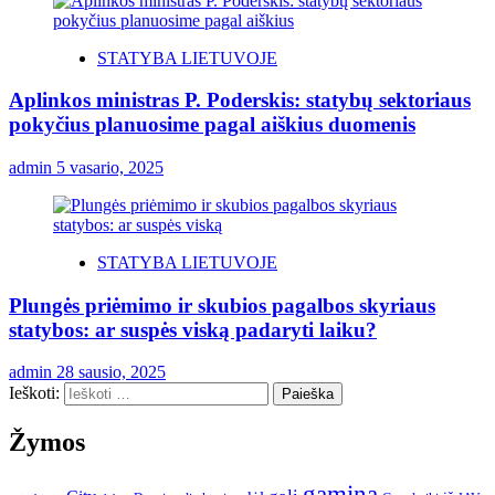
STATYBA LIETUVOJE
Aplinkos ministras P. Poderskis: statybų sektoriaus
pokyčius planuosime pagal aiškius duomenis
admin
5 vasario, 2025
STATYBA LIETUVOJE
Plungės priėmimo ir skubios pagalbos skyriaus
statybos: ar suspės viską padaryti laiku?
admin
28 sausio, 2025
Ieškoti:
Žymos
gamina