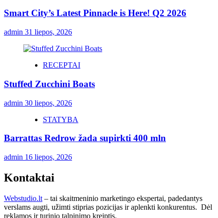
Smart City’s Latest Pinnacle is Here! Q2 2026
admin
31 liepos, 2026
RECEPTAI
Stuffed Zucchini Boats
admin
30 liepos, 2026
STATYBA
Barrattas Redrow žada supirkti 400 mln
admin
16 liepos, 2026
Kontaktai
Webstudio.lt
– tai skaitmeninio marketingo ekspertai, padedantys
verslams augti, užimti stiprias pozicijas ir aplenkti konkurentus. Dėl
reklamos ir turinio talpinimo kreiptis.