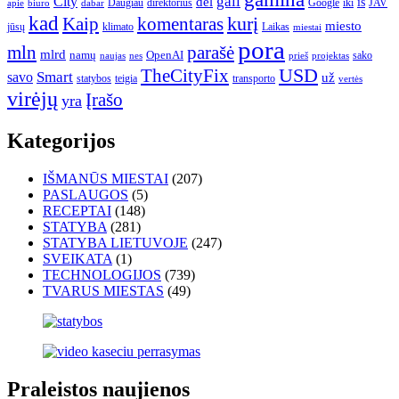
gali
City
dėl
iš
Daugiau
direktorius
Google
iki
JAV
apie
biuro
dabar
kad
kurį
Kaip
komentaras
miesto
jūsų
klimato
Laikas
miestai
pora
mln
parašė
mlrd
namų
OpenAI
sako
projektas
naujas
nes
prieš
USD
TheCityFix
Smart
savo
už
statybos
teigia
transporto
vertės
virėjų
Įrašo
yra
Kategorijos
IŠMANŪS MIESTAI
(207)
PASLAUGOS
(5)
RECEPTAI
(148)
STATYBA
(281)
STATYBA LIETUVOJE
(247)
SVEIKATA
(1)
TECHNOLOGIJOS
(739)
TVARUS MIESTAS
(49)
Praleistos naujienos