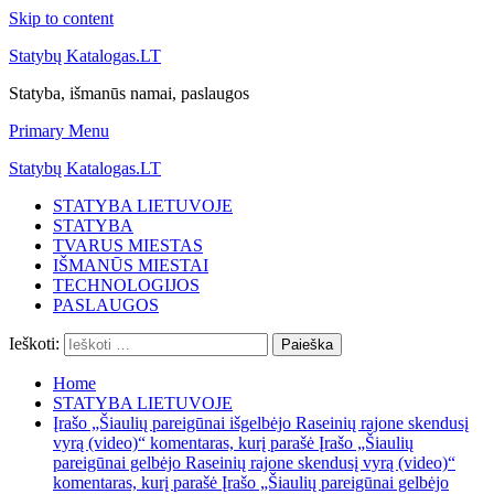
Skip to content
Statybų Katalogas.LT
Statyba, išmanūs namai, paslaugos
Primary Menu
Statybų Katalogas.LT
STATYBA LIETUVOJE
STATYBA
TVARUS MIESTAS
IŠMANŪS MIESTAI
TECHNOLOGIJOS
PASLAUGOS
Ieškoti:
Home
STATYBA LIETUVOJE
Įrašo „Šiaulių pareigūnai išgelbėjo Raseinių rajone skendusį
vyrą (video)“ komentaras, kurį parašė Įrašo „Šiaulių
pareigūnai gelbėjo Raseinių rajone skendusį vyrą (video)“
komentaras, kurį parašė Įrašo „Šiaulių pareigūnai gelbėjo