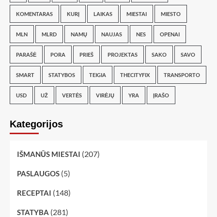
KOMENTARAS
KURĮ
LAIKAS
MIESTAI
MIESTO
MLN
MLRD
NAMŲ
NAUJAS
NES
OPENAI
PARAŠĖ
PORA
PRIEŠ
PROJEKTAS
SAKO
SAVO
SMART
STATYBOS
TEIGIA
THECITYFIX
TRANSPORTO
USD
UŽ
VERTĖS
VIRĖJŲ
YRA
ĮRAŠO
Kategorijos
(207)
IŠMANŪS MIESTAI
(5)
PASLAUGOS
(148)
RECEPTAI
(281)
STATYBA