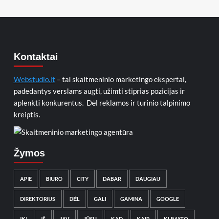
Kontaktai
Webstudio.lt
– tai skaitmeninio marketingo ekspertai,
padedantys verslams augti, užimti stiprias pozicijas ir
aplenkti konkurentus. Dėl reklamos ir turinio talpinimo
kreiptis.
Žymos
APIE
BIURO
CITY
DABAR
DAUGIAU
DIREKTORIUS
DĖL
GALI
GAMINA
GOOGLE
IKI
IŠ
JAV
JŪSŲ
KAD
KAIP
KLIMATO