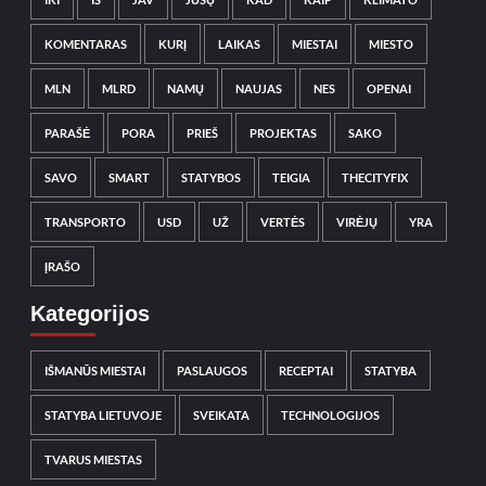
KOMENTARAS
KURĮ
LAIKAS
MIESTAI
MIESTO
MLN
MLRD
NAMŲ
NAUJAS
NES
OPENAI
PARAŠĖ
PORA
PRIEŠ
PROJEKTAS
SAKO
SAVO
SMART
STATYBOS
TEIGIA
THECITYFIX
TRANSPORTO
USD
UŽ
VERTĖS
VIRĖJŲ
YRA
ĮRAŠO
Kategorijos
IŠMANŪS MIESTAI
PASLAUGOS
RECEPTAI
STATYBA
STATYBA LIETUVOJE
SVEIKATA
TECHNOLOGIJOS
TVARUS MIESTAS