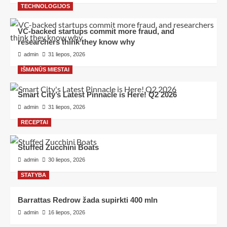
TECHNOLOGIJOS
VC-backed startups commit more fraud, and
researchers think they know why
admin
31 liepos, 2026
IŠMANŪS MIESTAI
Smart City’s Latest Pinnacle is Here! Q2 2026
admin
31 liepos, 2026
RECEPTAI
Stuffed Zucchini Boats
admin
30 liepos, 2026
STATYBA
Barrattas Redrow žada supirkti 400 mln
admin
16 liepos, 2026