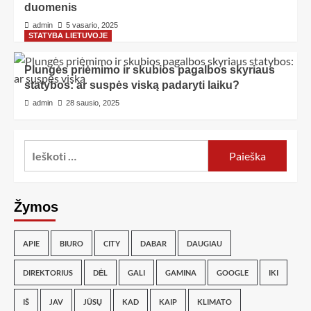
duomenis
admin
5 vasario, 2025
STATYBA LIETUVOJE
Plungės priėmimo ir skubios pagalbos skyriaus
statybos: ar suspės viską padaryti laiku?
admin
28 sausio, 2025
Žymos
APIE
BIURO
CITY
DABAR
DAUGIAU
DIREKTORIUS
DĖL
GALI
GAMINA
GOOGLE
IKI
IŠ
JAV
JŪSŲ
KAD
KAIP
KLIMATO