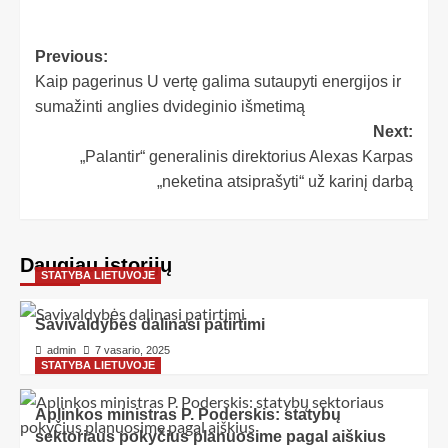
Previous:
Kaip pagerinus U vertę galima sutaupyti energijos ir
sumažinti anglies dvideginio išmetimą
Next:
„Palantir“ generalinis direktorius Alexas Karpas
„neketina atsiprašyti“ už karinį darbą
Daugiau istorijų
STATYBA LIETUVOJE
Savivaldybės dalinasi patirtimi
admin
7 vasario, 2025
STATYBA LIETUVOJE
Aplinkos ministras P. Poderskis: statybų
sektoriaus pokyčius planuosime pagal aiškius