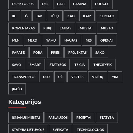
DIREKTORIUS
DĖL
GALI
GAMINA
GOOGLE
IKI
IŠ
JAV
JŪSŲ
KAD
KAIP
KLIMATO
KOMENTARAS
KURĮ
LAIKAS
MIESTAI
MIESTO
MLN
MLRD
NAMŲ
NAUJAS
NES
OPENAI
PARAŠĖ
PORA
PRIEŠ
PROJEKTAS
SAKO
SAVO
SMART
STATYBOS
TEIGIA
THECITYFIX
TRANSPORTO
USD
UŽ
VERTĖS
VIRĖJŲ
YRA
ĮRAŠO
Kategorijos
IŠMANŪS MIESTAI
PASLAUGOS
RECEPTAI
STATYBA
STATYBA LIETUVOJE
SVEIKATA
TECHNOLOGIJOS