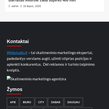
Barrattas Redrow žada supirkti 400 mln
admin
16 liepos, 2026
Kontaktai
Webstudio.lt
– tai skaitmeninio marketingo ekspertai,
padedantys verslams augti, užimti stiprias pozicijas ir
aplenkti konkurentus. Dėl reklamos ir turinio talpinimo
kreiptis.
Žymos
APIE
BIURO
CITY
DABAR
DAUGIAU