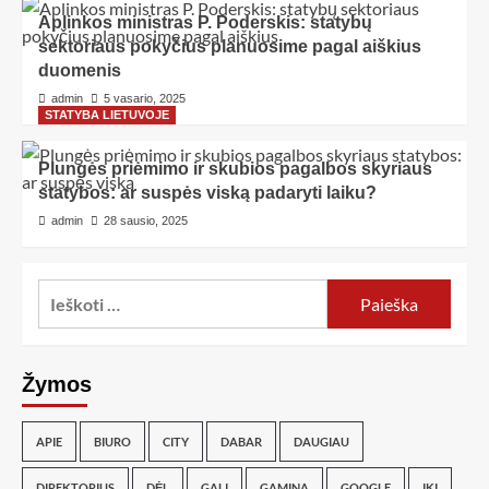
Aplinkos ministras P. Poderskis: statybų
sektoriaus pokyčius planuosime pagal aiškius
duomenis
admin
5 vasario, 2025
STATYBA LIETUVOJE
Plungės priėmimo ir skubios pagalbos skyriaus
statybos: ar suspės viską padaryti laiku?
admin
28 sausio, 2025
Žymos
APIE
BIURO
CITY
DABAR
DAUGIAU
DIREKTORIUS
DĖL
GALI
GAMINA
GOOGLE
IKI