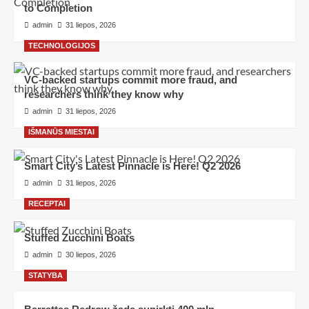
to Completion
admin
31 liepos, 2026
TECHNOLOGIJOS
VC-backed startups commit more fraud, and
researchers think they know why
admin
31 liepos, 2026
IŠMANŪS MIESTAI
Smart City’s Latest Pinnacle is Here! Q2 2026
admin
31 liepos, 2026
RECEPTAI
Stuffed Zucchini Boats
admin
30 liepos, 2026
STATYBA