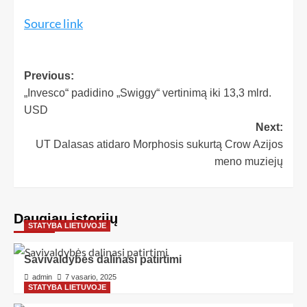
Source link
Previous:
„Invesco“ padidino „Swiggy“ vertinimą iki 13,3 mlrd.
USD
Next:
UT Dalasas atidaro Morphosis sukurtą Crow Azijos
meno muziejų
Daugiau istorijų
STATYBA LIETUVOJE
Savivaldybės dalinasi patirtimi
admin
7 vasario, 2025
STATYBA LIETUVOJE