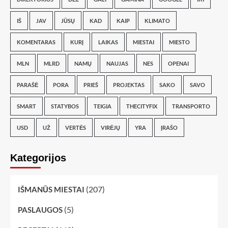
IŠ
JAV
JŪSŲ
KAD
KAIP
KLIMATO
KOMENTARAS
KURĮ
LAIKAS
MIESTAI
MIESTO
MLN
MLRD
NAMŲ
NAUJAS
NES
OPENAI
PARAŠĖ
PORA
PRIEŠ
PROJEKTAS
SAKO
SAVO
SMART
STATYBOS
TEIGIA
THECITYFIX
TRANSPORTO
USD
UŽ
VERTĖS
VIRĖJŲ
YRA
ĮRAŠO
Kategorijos
(207)
IŠMANŪS MIESTAI
(5)
PASLAUGOS