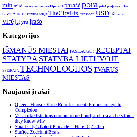
pora
mln
parašė
mlrd
namų
OpenAI
sako
projektas
naujas
nes
prieš
USD
TheCityFix
Smart
savo
už
statybos
teigia
transporto
vertės
virėjų
Įrašo
yra
Kategorijos
IŠMANŪS MIESTAI
RECEPTAI
PASLAUGOS
STATYBA
STATYBA LIETUVOJE
TECHNOLOGIJOS
TVARUS
SVEIKATA
MIESTAS
Naujausi įrašai
Queens House Office Refurbishment: From Concept to
Completion
VC-backed startups commit more fraud, and researchers think
they know why
Smart City’s Latest Pinnacle is Here! Q2 2026
Stuffed Zucchini Boats