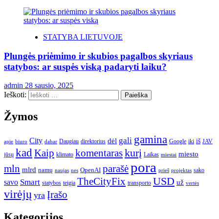
STATYBA LIETUVOJE
Plungės priėmimo ir skubios pagalbos skyriaus
statybos: ar suspės viską padaryti laiku?
admin
28 sausio, 2025
Ieškoti:
Žymos
gamina
gali
City
dėl
iš
Daugiau
direktorius
Google
iki
JAV
apie
biuro
dabar
kad
kurį
Kaip
komentaras
miesto
jūsų
klimato
Laikas
miestai
pora
mln
parašė
mlrd
namų
OpenAI
sako
projektas
naujas
nes
prieš
USD
TheCityFix
Smart
savo
už
statybos
teigia
transporto
vertės
virėjų
Įrašo
yra
Kategorijos