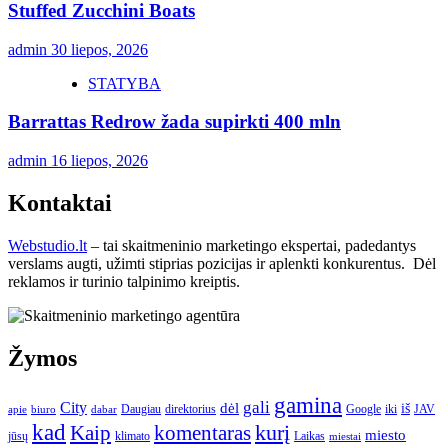
Stuffed Zucchini Boats
admin
30 liepos, 2026
STATYBA
Barrattas Redrow žada supirkti 400 mln
admin
16 liepos, 2026
Kontaktai
Webstudio.lt
– tai skaitmeninio marketingo ekspertai, padedantys
verslams augti, užimti stiprias pozicijas ir aplenkti konkurentus. Dėl
reklamos ir turinio talpinimo kreiptis.
Žymos
gamina
gali
City
dėl
iš
Daugiau
direktorius
Google
iki
JAV
apie
biuro
dabar
kad
kurį
Kaip
komentaras
miesto
jūsų
klimato
Laikas
miestai