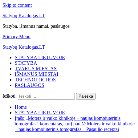
Skip to content
Statybų Katalogas.LT
Statyba, išmanūs namai, paslaugos
Primary Menu
Statybų Katalogas.LT
STATYBA LIETUVOJE
STATYBA
TVARUS MIESTAS
IŠMANŪS MIESTAI
TECHNOLOGIJOS
PASLAUGOS
Ieškoti:
Home
STATYBA LIETUVOJE
Įrašo „Moters ir vaiko klinikoje – naujas kompiuterinis
tomografas“ komentaras, kurį parašė Moters ir vaiko klinikoje
– naujas kompiuterinis tomografas – Pasaulio receptai