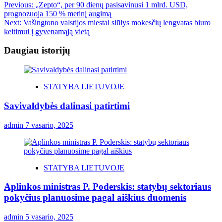
Previous:
„Zepto“, per 90 dienų pasisavinusi 1 mlrd. USD,
prognozuoja 150 % metinį augimą
Next:
Vašingtono valstijos miestai siūlys mokesčių lengvatas biuro
keitimui į gyvenamąją vietą
Daugiau istorijų
STATYBA LIETUVOJE
Savivaldybės dalinasi patirtimi
admin
7 vasario, 2025
STATYBA LIETUVOJE
Aplinkos ministras P. Poderskis: statybų sektoriaus
pokyčius planuosime pagal aiškius duomenis
admin
5 vasario, 2025