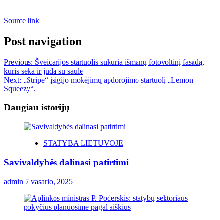
Source link
Post navigation
Previous:
Šveicarijos startuolis sukuria išmanų fotovoltinį fasadą,
kuris seka ir juda su saule
Next:
„Stripe“ įsigijo mokėjimų apdorojimo startuolį „Lemon
Squeezy“.
Daugiau istorijų
STATYBA LIETUVOJE
Savivaldybės dalinasi patirtimi
admin
7 vasario, 2025