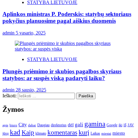
STATYBA LIETUVOJE
Aplinkos ministras P. Poderskis: statybų sektoriaus
pokyčius planuosime pagal aiškius duomenis
admin
5 vasario, 2025
STATYBA LIETUVOJE
Plungės priėmimo ir skubios pagalbos skyriaus
statybos: ar suspės viską padaryti laiku?
admin
28 sausio, 2025
Ieškoti:
Žymos
gamina
gali
City
dėl
iš
Daugiau
direktorius
Google
iki
JAV
apie
biuro
dabar
kad
kurį
Kaip
komentaras
miesto
jūsų
klimato
Laikas
miestai