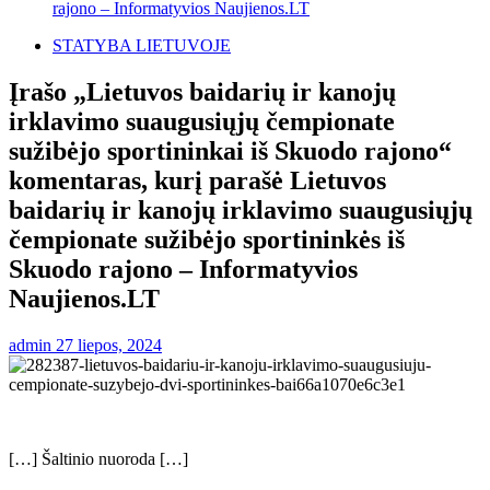
rajono – Informatyvios Naujienos.LT
STATYBA LIETUVOJE
Įrašo „Lietuvos baidarių ir kanojų
irklavimo suaugusiųjų čempionate
sužibėjo sportininkai iš Skuodo rajono“
komentaras, kurį parašė Lietuvos
baidarių ir kanojų irklavimo suaugusiųjų
čempionate sužibėjo sportininkės iš
Skuodo rajono – Informatyvios
Naujienos.LT
admin
27 liepos, 2024
[…] Šaltinio nuoroda […]