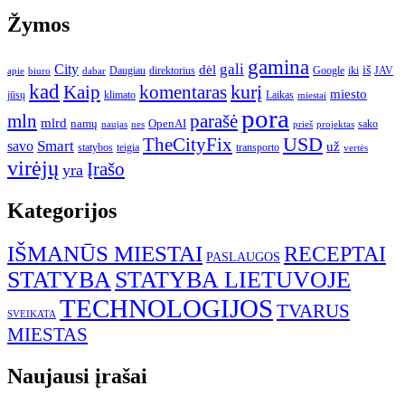
Žymos
gamina
gali
City
dėl
iš
Daugiau
direktorius
Google
iki
JAV
apie
biuro
dabar
kad
kurį
Kaip
komentaras
miesto
jūsų
klimato
Laikas
miestai
pora
mln
parašė
mlrd
namų
OpenAI
sako
projektas
naujas
nes
prieš
USD
TheCityFix
Smart
savo
už
statybos
teigia
transporto
vertės
virėjų
Įrašo
yra
Kategorijos
IŠMANŪS MIESTAI
RECEPTAI
PASLAUGOS
STATYBA
STATYBA LIETUVOJE
TECHNOLOGIJOS
TVARUS
SVEIKATA
MIESTAS
Naujausi įrašai