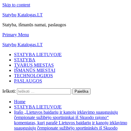
Skip to content
Statybų Katalogas.LT
Statyba, išmanūs namai, paslaugos
Primary Menu
Statybų Katalogas.LT
STATYBA LIETUVOJE
STATYBA
TVARUS MIESTAS
IŠMANŪS MIESTAI
TECHNOLOGIJOS
PASLAUGOS
Ieškoti:
Home
STATYBA LIETUVOJE
Įrašo „Lietuvos baidarių ir kanojų irklavimo suaugusiųjų
čempionate sužibėjo sportininkai iš Skuodo rajono“
komentaras, kurį parašė Lietuvos baidarių ir kanojų irklavimo
suaugusiųjų čempionate sužibėjo sportininkės iš Skuodo