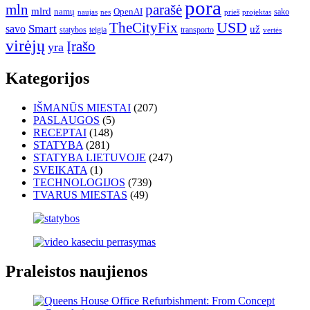
pora
mln
parašė
mlrd
namų
OpenAI
sako
projektas
naujas
nes
prieš
USD
TheCityFix
Smart
savo
už
statybos
teigia
transporto
vertės
virėjų
Įrašo
yra
Kategorijos
IŠMANŪS MIESTAI
(207)
PASLAUGOS
(5)
RECEPTAI
(148)
STATYBA
(281)
STATYBA LIETUVOJE
(247)
SVEIKATA
(1)
TECHNOLOGIJOS
(739)
TVARUS MIESTAS
(49)
Praleistos naujienos