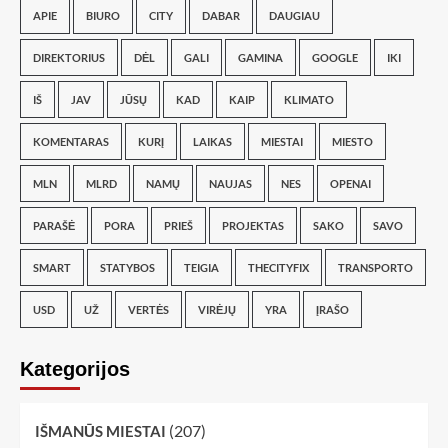
APIE
BIURO
CITY
DABAR
DAUGIAU
DIREKTORIUS
DĖL
GALI
GAMINA
GOOGLE
IKI
IŠ
JAV
JŪSŲ
KAD
KAIP
KLIMATO
KOMENTARAS
KURĮ
LAIKAS
MIESTAI
MIESTO
MLN
MLRD
NAMŲ
NAUJAS
NES
OPENAI
PARAŠĖ
PORA
PRIEŠ
PROJEKTAS
SAKO
SAVO
SMART
STATYBOS
TEIGIA
THECITYFIX
TRANSPORTO
USD
UŽ
VERTĖS
VIRĖJŲ
YRA
ĮRAŠO
Kategorijos
(207)
IŠMANŪS MIESTAI