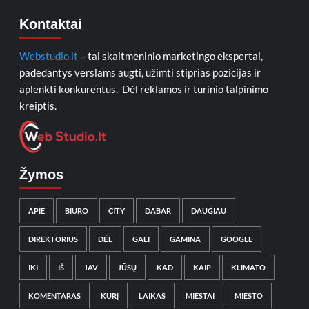
Kontaktai
Webstudio.lt
– tai skaitmeninio marketingo ekspertai,
padedantys verslams augti, užimti stiprias pozicijas ir
aplenkti konkurentus. Dėl reklamos ir turinio talpinimo
kreiptis.
Žymos
APIE
BIURO
CITY
DABAR
DAUGIAU
DIREKTORIUS
DĖL
GALI
GAMINA
GOOGLE
IKI
IŠ
JAV
JŪSŲ
KAD
KAIP
KLIMATO
KOMENTARAS
KURĮ
LAIKAS
MIESTAI
MIESTO