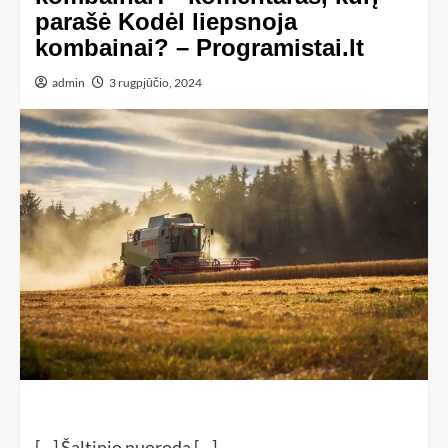
parašė Kodėl liepsnoja
kombainai? – Programistai.lt
admin
3 rugpjūčio, 2024
[…] Šaltinio nuoroda […]